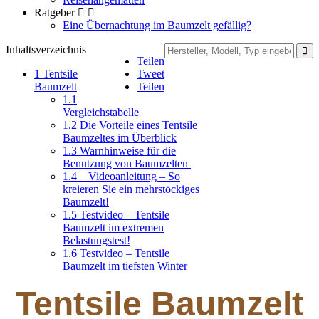
Ratgeber
Eine Übernachtung im Baumzelt gefällig?
Inhaltsverzeichnis
Teilen
1
Tentsile
Tweet
Baumzelt
Teilen
1.1
Vergleichstabelle
1.2
Die Vorteile eines Tentsile
Baumzeltes im Überblick
1.3
Warnhinweise für die
Benutzung von Baumzelten
1.4
Videoanleitung – So
kreieren Sie ein mehrstöckiges
Baumzelt!
1.5
Testvideo – Tentsile
Baumzelt im extremen
Belastungstest!
1.6
Testvideo – Tentsile
Baumzelt im tiefsten Winter
Tentsile Baumzelt