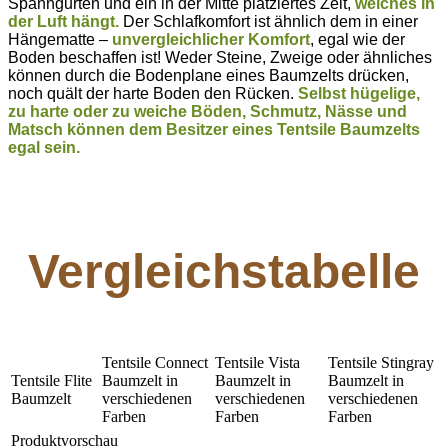
Spanngurten und ein in der Mitte platziertes Zelt,
welches in
der Luft hängt.
Der Schlafkomfort ist ähnlich dem in einer
Hängematte –
unvergleichlicher Komfort
, egal wie der
Boden beschaffen ist! Weder Steine, Zweige oder ähnliches
können durch die Bodenplane eines Baumzelts drücken,
noch quält der harte Boden den Rücken.
Selbst hügelige,
zu harte oder zu weiche Böden, Schmutz, Nässe und
Matsch können dem Besitzer eines Tentsile Baumzelts
egal sein.
Vergleichstabelle
Tentsile Connect
Tentsile Vista
Tentsile Stingray
Tentsile Flite
Baumzelt in
Baumzelt in
Baumzelt in
Baumzelt
verschiedenen
verschiedenen
verschiedenen
Farben
Farben
Farben
Produktvorschau