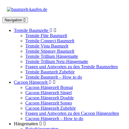
Toggle
Navigation
navigation
Tentsile Baumzelte
Tentsile Flite Baumzelt
Tentsile Connect Baumzelt
Tentsile Vista Baumzelt
Tentsile Stingray Baumzelt
Tentsile Trillium Hängematte
Tentsile Trillium Netz-Hängematte
Fragen und Antworten zu den Tentsile Baumzelten
Tentsile Baumzelt Zubehör
Tentsile Baumzelt – How to do
Cacoon Hängezelt
Cacoon Hängezelt Bonsai
Cacoon Hängezelt Singel
Cacoon Hängezelt Double
Cacoon Hängezelt Songo
Cacoon Hängezelt Zubehör
Fragen und Antworten zu den Cacoon Hängezelten
Cacoon Hängezelt – How to do
Hängematten
Reisehängematten