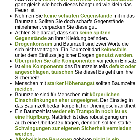
ganz gleich wie hoch dieses hängt und wie klein das
Feuer ist.
Nehmen Sie
keine scharfen Gegenstände
mit in das
Baumzelt. Sollten Sie doch scharfe Gegenstände
mitnehmen, verpacken Sie diese gut.
Achten Sie darauf, dass sich
keine spitzen
Gegenstände
an Ihrer Kleidung befinden.
Drogenkonsum
und Baumzelt sind zwei Worte die
sich nicht vertragen. Ein Baumzelt darf
keinesfalls
unter dem Einfluss jeglicher Drogen
genutzt werden
.
Überprüfen Sie alle Komponenten
vor jedem Einsatz
Ist
eine Komponente
des Baumzelts teils
defekt oder
angeschlagen
,
tauschen
Sie diese! Es geht um Ihre
Sicherheit!
Menschen mit
starker Höhenangst
sollten Baumzelte
meiden
.
Baumzelte sind für Menschen mit
körperlichen
Einschränkungen eher ungeeignet
. Der Einstieg in
das Baumzelt bedarf körperlicher Uneingeschränktheit.
Ein Baumzelt ist
weder ein Trampolin noch ist es
eine Hüpfburg
. Natürlich ist dies robust genug um
auch eine Überlast zu tragen, dennoch sollten starke
Schwingungen zur eigenen Sicherheit vermieden
werden.
Alkoholisierte Personen
gehören
nicht in ein