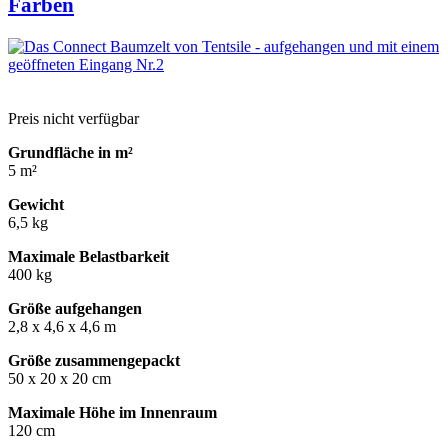
Farben
Spieler die Vorteile von schnellen, sicheren Transaktionen und
völliger Anonymität.
Preis nicht verfügbar
Grundfläche in m²
5 m²
Gewicht
6,5 kg
Maximale Belastbarkeit
400 kg
Größe aufgehangen
2,8 x 4,6 x 4,6 m
Größe zusammengepackt
50 x 20 x 20 cm
Maximale Höhe im Innenraum
120 cm