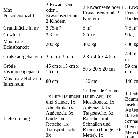
2 Erwachsene
2 Erwachsene oder 1
3 Erwa
Max.
oder 1
Erwachsener mit 2
Erwac
Personenanzahl
Erwachsener mit
Kindern
Kinde
2 Kindern
Grundfläche in m²
3,75 m²
5 m²
7,5 m²
Gewicht
3,3 kg
6,5 kg
9 kg
Maximale
200 kg
400 kg
400 k
Belastbarkeit
4,4 m 
Größe aufgehangen
2,5 m x 3,5 m
2,8 x 4,6 x 4,6 m
m
Größe
45 cm x 15 cm x
59 cm 
50 x 20 x 20 cm
zusammengepackt
15 cm
cm
Maximale Höhe im
80 cm
120 cm
140 c
Innenraum
1x Tentsile Connect
1 Tent
1x Flite Baumzelt
Baum Zelt, 1x
Baumze
und Stange, 1x
Moskitonetz, 1x
Insekt
Abnehmbares
Außenzelt, 1x
Außenz
Außenzelt, 3x
Tragetasche, 3x
Ratsch
Lieferumfang
Gurte und 1
Ratschen mit
Schnal
Ratsche, 1x
Schnallen und
Riemen
Transporttasche,
Riemen (Länge je 6
Meter)
3x
Meter), 1x
Bedien