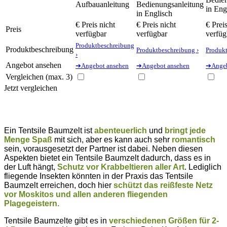
Aufbauanleitung
Bedienungsanleitung
in Eng
in Englisch
€
Preis nicht
€
Preis nicht
€
Preis
Preis
verfügbar
verfügbar
verfüg
Produktbeschreibung
Produktbeschreibung
Produktbeschreibung ›
Produkt
›
Angebot ansehen
➔Angebot ansehen
➔Angebot ansehen
➔Angeb
Vergleichen (max. 3)
Jetzt vergleichen
Ein Tentsile Baumzelt ist
abenteuerlich
und
bringt jede
Menge Spaß
mit sich, aber es kann auch sehr
romantisch
sein, vorausgesetzt der Partner ist dabei. Neben diesen
Aspekten bietet ein Tentsile Baumzelt dadurch, dass es in
der Luft hängt,
Schutz vor Krabbeltieren aller Art
. Lediglich
fliegende Insekten könnten in der Praxis das Tentsile
Baumzelt erreichen, doch hier
schützt das reißfeste Netz
vor Moskitos und allen anderen fliegenden
Plagegeistern.
Tentsile Baumzelte gibt es in
verschiedenen Größen für 2-