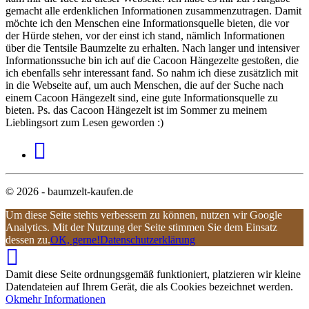
gemacht alle erdenklichen Informationen zusammenzutragen. Damit
möchte ich den Menschen eine Informationsquelle bieten, die vor
der Hürde stehen, vor der einst ich stand, nämlich Informationen
über die Tentsile Baumzelte zu erhalten. Nach langer und intensiver
Informationssuche bin ich auf die Cacoon Hängezelte gestoßen, die
ich ebenfalls sehr interessant fand. So nahm ich diese zusätzlich mit
in die Webseite auf, um auch Menschen, die auf der Suche nach
einem Cacoon Hängezelt sind, eine gute Informationsquelle zu
bieten. Ps. das Cacoon Hängezelt ist im Sommer zu meinem
Lieblingsort zum Lesen geworden :)
© 2026 - baumzelt-kaufen.de
Um diese Seite stehts verbessern zu können, nutzen wir Google
Analytics. Mit der Nutzung der Seite stimmen Sie dem Einsatz
dessen zu.
OK, gerne!
Datenschutzerklärung
Damit diese Seite ordnungsgemäß funktioniert, platzieren wir kleine
Datendateien auf Ihrem Gerät, die als Cookies bezeichnet werden.
Ok
mehr Informationen