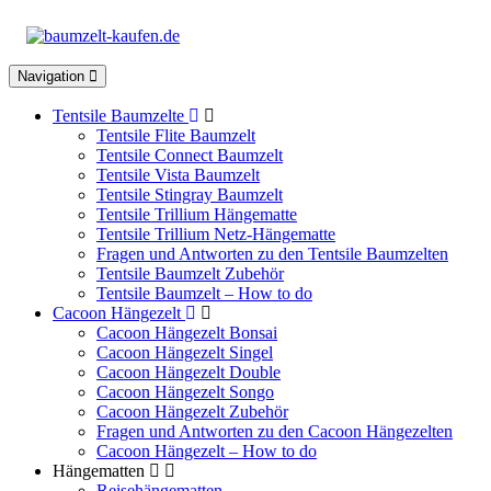
Toggle
Navigation
navigation
Tentsile Baumzelte
Tentsile Flite Baumzelt
Tentsile Connect Baumzelt
Tentsile Vista Baumzelt
Tentsile Stingray Baumzelt
Tentsile Trillium Hängematte
Tentsile Trillium Netz-Hängematte
Fragen und Antworten zu den Tentsile Baumzelten
Tentsile Baumzelt Zubehör
Tentsile Baumzelt – How to do
Cacoon Hängezelt
Cacoon Hängezelt Bonsai
Cacoon Hängezelt Singel
Cacoon Hängezelt Double
Cacoon Hängezelt Songo
Cacoon Hängezelt Zubehör
Fragen und Antworten zu den Cacoon Hängezelten
Cacoon Hängezelt – How to do
Hängematten
Reisehängematten