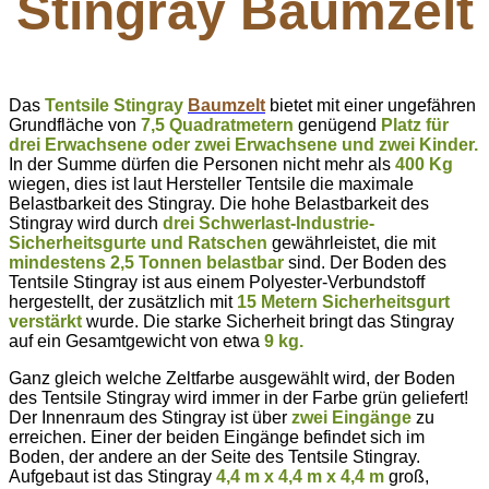
Stingray
Baumzelt
Das
Tentsile Stingray
Baumzelt
bietet mit einer ungefähren
Grundfläche von
7,5 Quadratmetern
genügend
Platz für
drei Erwachsene oder zwei Erwachsene und zwei Kinder.
In der Summe dürfen die Personen nicht mehr als
400 Kg
wiegen, dies ist laut Hersteller Tentsile die maximale
Belastbarkeit des Stingray. Die hohe Belastbarkeit des
Stingray wird durch
drei Schwerlast-Industrie-
Sicherheitsgurte und Ratschen
gewährleistet, die mit
mindestens 2,5 Tonnen belastbar
sind. Der Boden des
Tentsile Stingray ist aus einem Polyester-Verbundstoff
hergestellt, der zusätzlich mit
15 Metern Sicherheitsgurt
verstärkt
wurde. Die starke Sicherheit bringt das Stingray
auf ein Gesamtgewicht von etwa
9 kg.
Ganz gleich welche Zeltfarbe ausgewählt wird, der Boden
des Tentsile Stingray wird immer in der Farbe grün geliefert!
Der Innenraum des Stingray ist über
zwei Eingänge
zu
erreichen. Einer der beiden Eingänge befindet sich im
Boden, der andere an der Seite des Tentsile Stingray.
Aufgebaut ist das Stingray
4,4 m x 4,4 m x 4,4 m
groß,