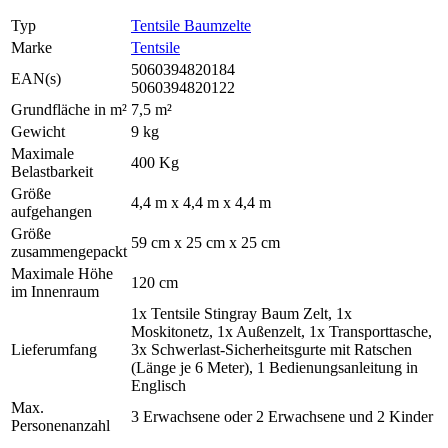
Typ
Tentsile Baumzelte
Marke
Tentsile
5060394820184
EAN(s)
5060394820122
Grundfläche in m²
7,5 m²
Gewicht
9 kg
Maximale
400 Kg
Belastbarkeit
Größe
4,4 m x 4,4 m x 4,4 m
aufgehangen
Größe
59 cm x 25 cm x 25 cm
zusammengepackt
Maximale Höhe
120 cm
im Innenraum
1x Tentsile Stingray Baum Zelt, 1x
Moskitonetz, 1x Außenzelt, 1x Transporttasche,
Lieferumfang
3x Schwerlast-Sicherheitsgurte mit Ratschen
(Länge je 6 Meter), 1 Bedienungsanleitung in
Englisch
Max.
3 Erwachsene oder 2 Erwachsene und 2 Kinder
Personenanzahl