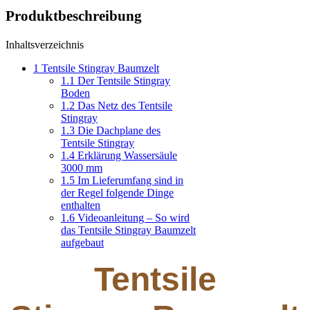
Produktbeschreibung
Inhaltsverzeichnis
1
Tentsile Stingray Baumzelt
1.1
Der Tentsile Stingray
Boden
1.2
Das Netz des Tentsile
Stingray
1.3
Die Dachplane des
Tentsile Stingray
1.4
Erklärung Wassersäule
3000 mm
1.5
Im Lieferumfang sind in
der Regel folgende Dinge
enthalten
1.6
Videoanleitung – So wird
das Tentsile Stingray Baumzelt
aufgebaut
Tentsile