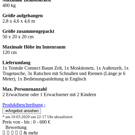
400 kg
Größe aufgehangen
2,8 x 4,6 x 4,6 m
Größe zusammengepackt
50 x 20 x 20 cm
Maximale Höhe im Innenraum
120 cm
Lieferumfang
1x Tentsile Connect Baum Zelt, 1x Moskitonetz, 1x Außenzelt, 1x
Tragetasche, 3x Ratschen mit Schnallen und Riemen (Länge je 6
Meter), 1x Bedienungsanleitung in Englisch
Max. Personenanzahl
2 Erwachsene oder 1 Erwachsener mit 2 Kindern
Produktbeschreibung ›
* am 10.03.2020 um 22:17 Uhr aktualisiert
Preis von - bis :
0
-
600
€
Bewertung
& mehr