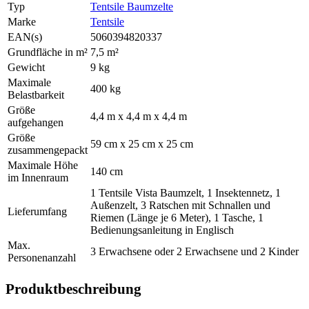
Typ
Tentsile Baumzelte
Marke
Tentsile
EAN(s)
5060394820337
Grundfläche in m²
7,5 m²
Gewicht
9 kg
Maximale
400 kg
Belastbarkeit
Größe
4,4 m x 4,4 m x 4,4 m
aufgehangen
Größe
59 cm x 25 cm x 25 cm
zusammengepackt
Maximale Höhe
140 cm
im Innenraum
1 Tentsile Vista Baumzelt, 1 Insektennetz, 1
Außenzelt, 3 Ratschen mit Schnallen und
Lieferumfang
Riemen (Länge je 6 Meter), 1 Tasche, 1
Bedienungsanleitung in Englisch
Max.
3 Erwachsene oder 2 Erwachsene und 2 Kinder
Personenanzahl
Produktbeschreibung