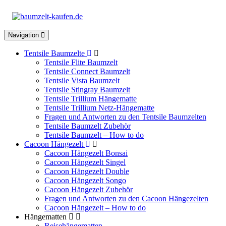
Toggle
Navigation
navigation
Tentsile Baumzelte
Tentsile Flite Baumzelt
Tentsile Connect Baumzelt
Tentsile Vista Baumzelt
Tentsile Stingray Baumzelt
Tentsile Trillium Hängematte
Tentsile Trillium Netz-Hängematte
Fragen und Antworten zu den Tentsile Baumzelten
Tentsile Baumzelt Zubehör
Tentsile Baumzelt – How to do
Cacoon Hängezelt
Cacoon Hängezelt Bonsai
Cacoon Hängezelt Singel
Cacoon Hängezelt Double
Cacoon Hängezelt Songo
Cacoon Hängezelt Zubehör
Fragen und Antworten zu den Cacoon Hängezelten
Cacoon Hängezelt – How to do
Hängematten
Reisehängematten