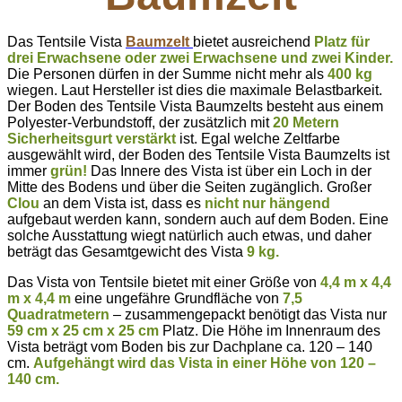
Das Tentsile Vista
Baumzelt
bietet ausreichend
Platz für
drei Erwachsene oder zwei Erwachsene und zwei Kinder.
Die Personen dürfen in der Summe nicht mehr als
400 kg
wiegen. Laut Hersteller ist dies die maximale Belastbarkeit.
Der Boden des Tentsile Vista Baumzelts besteht aus einem
Polyester-Verbundstoff, der zusätzlich mit
20 Metern
Sicherheitsgurt verstärkt
ist. Egal welche Zeltfarbe
ausgewählt wird, der Boden des Tentsile Vista Baumzelts ist
immer
grün!
Das Innere des Vista ist über ein Loch in der
Mitte des Bodens und über die Seiten zugänglich. Großer
Clou
an dem Vista ist, dass es
nicht nur hängend
aufgebaut werden kann, sondern auch auf dem Boden. Eine
solche Ausstattung wiegt natürlich auch etwas, und daher
beträgt das Gesamtgewicht des Vista
9 kg.
Das Vista von Tentsile bietet mit einer Größe von
4,4 m x 4,4
m x 4,4 m
eine ungefähre Grundfläche von
7,5
Quadratmetern
– zusammengepackt benötigt das Vista nur
59 cm x 25 cm x 25 cm
Platz. Die Höhe im Innenraum des
Vista beträgt vom Boden bis zur Dachplane ca. 120 – 140
cm.
Aufgehängt wird das Vista in einer Höhe von 120 –
140 cm.