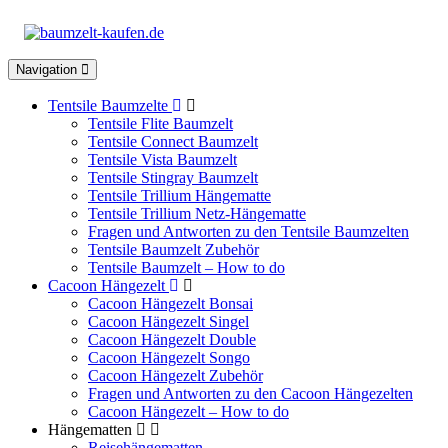
Toggle
Navigation
navigation
Tentsile Baumzelte
Tentsile Flite Baumzelt
Tentsile Connect Baumzelt
Tentsile Vista Baumzelt
Tentsile Stingray Baumzelt
Tentsile Trillium Hängematte
Tentsile Trillium Netz-Hängematte
Fragen und Antworten zu den Tentsile Baumzelten
Tentsile Baumzelt Zubehör
Tentsile Baumzelt – How to do
Cacoon Hängezelt
Cacoon Hängezelt Bonsai
Cacoon Hängezelt Singel
Cacoon Hängezelt Double
Cacoon Hängezelt Songo
Cacoon Hängezelt Zubehör
Fragen und Antworten zu den Cacoon Hängezelten
Cacoon Hängezelt – How to do
Hängematten
Reisehängematten