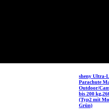
sheny Ultra-
Parachute Ma
Outdoor/Camp
bis 200 kg,2
(Typ2 mit Mo
Grün)