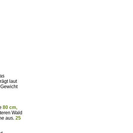
as
ägt laut
 Gewicht
te
80 cm,
teren Wald
che aus.
25