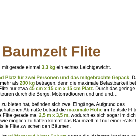
 Baumzelt Flite
 mit gerade einmal
3,3 kg
ein echtes Leichtgewicht.
nd Platz für zwei Personen und das mitgebrachte Gepäck.
D
 mehr als
200 kg
betragen, denn die maximale Belastbarkeit betr
Flite nur etwa
45 cm x 15 cm x 15 cm Platz
. Durch das geringe
ndertouren durch die Berge, Motorradtouren und und und…
e zu bieten hat, befinden sich zwei Eingänge. Aufgrund des
gehaltenen Abmaße beträgt die
maximale Höhe
im Tentsile Fli
s Flite gerade mal
2,5 m x 3,5 m,
wodurch es sich sogar im dich
 wie möglich zu halten kommt das Baumzelt mit nur einer Rats
tsile Flite zwischen den Bäumen.