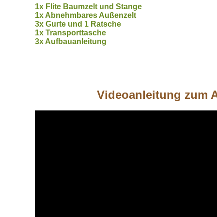
1x Flite Baumzelt und Stange
1x Abnehmbares Außenzelt
3x Gurte und 1 Ratsche
1x Transporttasche
3x Aufbauanleitung
Videoanleitung zum A