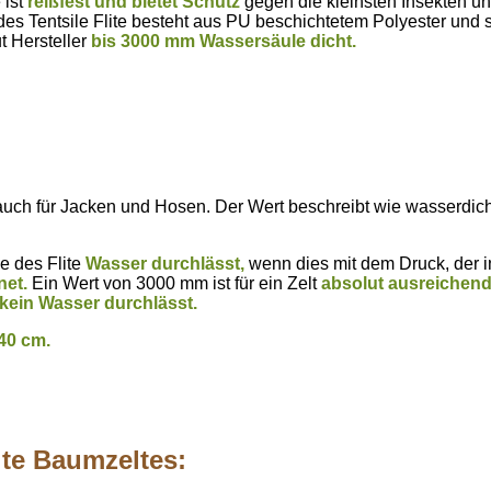
 ist
reißfest und bietet Schutz
gegen die kleinsten Insekten u
des Tentsile Flite besteht aus PU beschichtetem Polyester und 
t Hersteller
bis 3000 mm Wassersäule dicht.
r auch für Jacken und Hosen. Der Wert beschreibt wie wasserdic
e des Flite
Wasser durchlässt,
wenn dies mit dem Druck, der 
net.
Ein Wert von 3000 mm ist für ein Zelt
absolut ausreichend
kein Wasser durchlässt.
40 cm.
ite Baumzeltes: