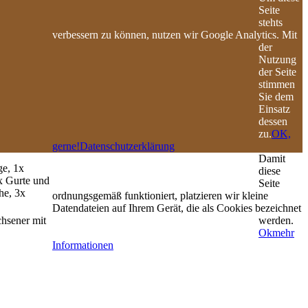
Seite
stehts
verbessern zu können, nutzen wir Google Analytics. Mit
der
Nutzung
der Seite
stimmen
Sie dem
Einsatz
dessen
zu.
OK,
gerne!
Datenschutzerklärung
Damit
ge, 1x
diese
x Gurte und
Seite
he, 3x
ordnungsgemäß funktioniert, platzieren wir kleine
Datendateien auf Ihrem Gerät, die als Cookies bezeichnet
hsener mit
werden.
Ok
mehr
Informationen