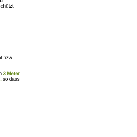
nd
schützt
ht bzw.
in
3 Meter
,
so dass