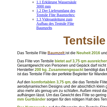
1.1
Erklärung Wassersäule
3000 mm
1.2
Der Lieferumfang des
Tentsile Flite Baumzeltes:
1.3
Videoanleitung zum
Aufbau des Tentsile Flite
Baumzelts
Tentsile
Das Tentsile Flite
Baumzelt
ist die
Neuheit 2016
und
Das Flite von Tentsile
bietet auf 3,75 qm ausreiche
Gesamtgewicht von Personen und Gepäck darf nicht
Hersteller
200 kg.
Zusammengepackt
benötigt das 
ist das Tentsile Flite der perfekte Begleiter für Wa
Auf den
komfortablen 3,75 qm,
die das Tentsile Flit
aerodynamischen Designs und der absichtlich klein 
also mehr als genug um zu schlafen. Außen misst da
aufhängen lässt. Um das Gewicht des Flite so gering
mm Gurtbänder
sorgen für den nötigen Halt des Ten