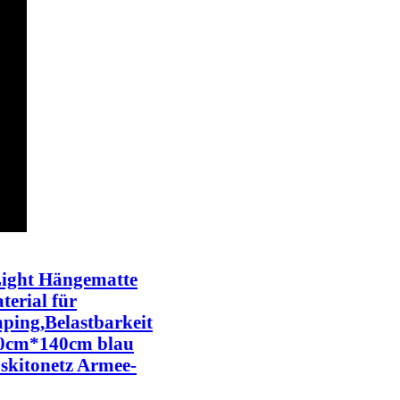
Light Hängematte
terial für
ing,Belastbarkeit
60cm*140cm blau
skitonetz Armee-