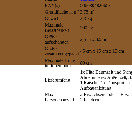
EAN(s)
5060394820658
Grundfläche in m²
3,75 m²
Gewicht
3,3 kg
Maximale
200 kg
Belastbarkeit
Größe
2,5 m x 3,5 m
aufgehangen
Größe
45 cm x 15 cm x 15 cm
zusammengepackt
Maximale Höhe
80 cm
im Innenraum
1x Flite Baumzelt und Stan
Abnehmbares Außenzelt, 3
Lieferumfang
1 Ratsche, 1x Transporttasc
Aufbauanleitung
Max.
2 Erwachsene oder 1 Erwac
Personenanzahl
2 Kindern