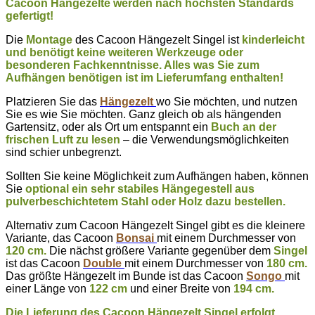
Cacoon Hängezelte werden nach höchsten Standards
gefertigt!
Die
Montage
des Cacoon Hängezelt Singel ist
kinderleicht
und benötigt keine weiteren Werkzeuge oder
besonderen Fachkenntnisse. Alles was Sie zum
Aufhängen benötigen ist im Lieferumfang enthalten!
Platzieren Sie das
Hängezelt
wo Sie möchten, und nutzen
Sie es wie Sie möchten. Ganz gleich ob als hängenden
Gartensitz, oder als Ort um entspannt ein
Buch an der
frischen Luft zu lesen
– die Verwendungsmöglichkeiten
sind schier unbegrenzt.
Sollten Sie keine Möglichkeit zum Aufhängen haben, können
Sie
optional ein sehr stabiles Hängegestell aus
pulverbeschichtetem Stahl oder Holz dazu bestellen.
Alternativ zum Cacoon Hängezelt Singel gibt es die kleinere
Variante, das Cacoon
Bonsai
mit einem Durchmesser von
120 cm.
Die nächst größere Variante gegenüber dem
Singel
ist das Cacoon
Double
mit einem Durchmesser von
180 cm.
Das größte Hängezelt im Bunde ist das Cacoon
Songo
mit
einer Länge von
122 cm
und einer Breite von
194 cm.
Die Lieferung des Cacoon Hängezelt Singel erfolgt