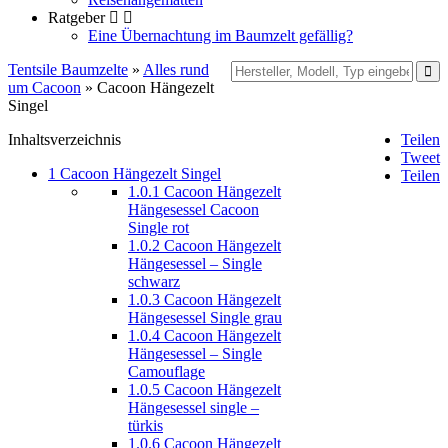
Ratgeber
Eine Übernachtung im Baumzelt gefällig?
Tentsile Baumzelte
»
Alles rund
um Cacoon
» Cacoon Hängezelt
Singel
Inhaltsverzeichnis
Teilen
Tweet
1
Cacoon Hängezelt Singel
Teilen
1.0.1
Cacoon Hängezelt
Hängesessel Cacoon
Single rot
1.0.2
Cacoon Hängezelt
Hängesessel – Single
schwarz
1.0.3
Cacoon Hängezelt
Hängesessel Single grau
1.0.4
Cacoon Hängezelt
Hängesessel – Single
Camouflage
1.0.5
Cacoon Hängezelt
Hängesessel single –
türkis
1.0.6
Cacoon Hängezelt