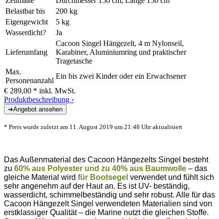
Zeltmaße
Durchmesser 150 cm, Länge 150 cm
Belastbar bis
200 kg
Eigengewicht
5 kg
Wasserdicht?
Ja
Cacoon Singel Hängezelt, 4 m Nylonseil,
Lieferumfang
Karabiner, Aluminiumring und praktischer
Tragetasche
Max.
Ein bis zwei Kinder oder ein Erwachsener
Personenanzahl
€ 289,00 *
inkl. MwSt.
Produktbeschreibung ›
* Preis wurde zuletzt am 11. August 2019 um 21:48 Uhr aktualisiert
Das Außenmaterial des Cacoon Hängezelts Singel besteht
zu
60% aus Polyester und zu 40% aus Baumwolle
– das
gleiche Material wird
für Bootsegel
verwendet und fühlt sich
sehr angenehm auf der Haut an. Es ist UV- beständig,
wasserdicht, schimmelbeständig und sehr robust. Alle für das
Cacoon Hängezelt Singel verwendeten Materialien sind von
erstklassiger Qualität – die Marine nutzt die gleichen Stoffe.