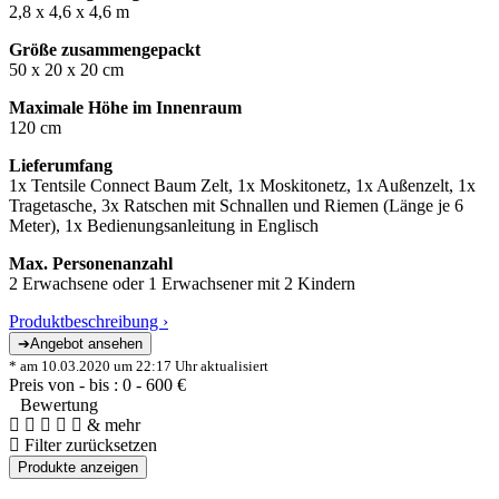
2,8 x 4,6 x 4,6 m
Größe zusammengepackt
50 x 20 x 20 cm
Maximale Höhe im Innenraum
120 cm
Lieferumfang
1x Tentsile Connect Baum Zelt, 1x Moskitonetz, 1x Außenzelt, 1x
Tragetasche, 3x Ratschen mit Schnallen und Riemen (Länge je 6
Meter), 1x Bedienungsanleitung in Englisch
Max. Personenanzahl
2 Erwachsene oder 1 Erwachsener mit 2 Kindern
Produktbeschreibung ›
* am 10.03.2020 um 22:17 Uhr aktualisiert
Preis von - bis :
0
-
600
€
Bewertung
& mehr
Filter zurücksetzen