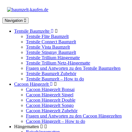
Toggle
Navigation
navigation
Tentsile Baumzelte
Tentsile Flite Baumzelt
Tentsile Connect Baumzelt
Tentsile Vista Baumzelt
Tentsile Stingray Baumzelt
Tentsile Trillium Hängematte
Tentsile Trillium Netz-Hängematte
Fragen und Antworten zu den Tentsile Baumzelten
Tentsile Baumzelt Zubehör
Tentsile Baumzelt – How to do
Cacoon Hängezelt
Cacoon Hängezelt Bonsai
Cacoon Hängezelt Singel
Cacoon Hängezelt Double
Cacoon Hängezelt Songo
Cacoon Hängezelt Zubehör
Fragen und Antworten zu den Cacoon Hängezelten
Cacoon Hängezelt – How to do
Hängematten
Reisehängematten