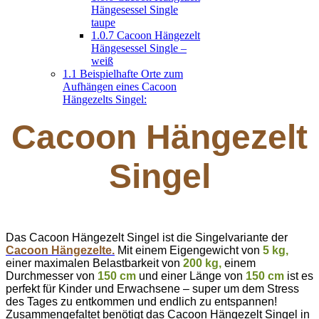
Hängesessel Single
taupe
1.0.7
Cacoon Hängezelt
Hängesessel Single –
weiß
1.1
Beispielhafte Orte zum
Aufhängen eines Cacoon
Hängezelts Singel:
Cacoon Hängezelt
Singel
Das Cacoon Hängezelt Singel ist die Singelvariante der
Cacoon Hängezelte.
Mit einem Eigengewicht von
5 kg,
einer maximalen Belastbarkeit von
200 kg,
einem
Durchmesser von
150 cm
und einer Länge von
150 cm
ist es
perfekt für Kinder und Erwachsene – super um dem Stress
des Tages zu entkommen und endlich zu entspannen!
Zusammengefaltet benötigt das Cacoon Hängezelt Singel in