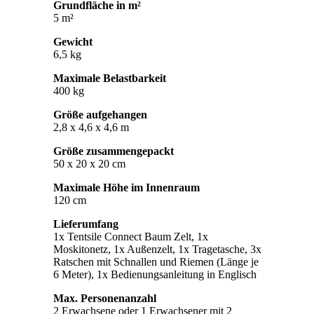
Grundfläche in m²
5 m²
Gewicht
6,5 kg
Maximale Belastbarkeit
400 kg
Größe aufgehangen
2,8 x 4,6 x 4,6 m
Größe zusammengepackt
50 x 20 x 20 cm
Maximale Höhe im Innenraum
120 cm
Lieferumfang
1x Tentsile Connect Baum Zelt, 1x
Moskitonetz, 1x Außenzelt, 1x Tragetasche, 3x
Ratschen mit Schnallen und Riemen (Länge je
6 Meter), 1x Bedienungsanleitung in Englisch
Max. Personenanzahl
2 Erwachsene oder 1 Erwachsener mit 2