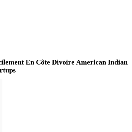
ilement En Côte Divoire American Indian
rtups