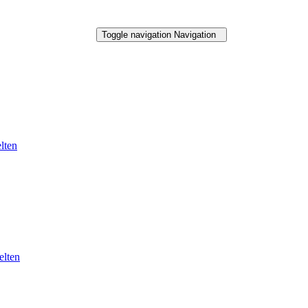
Toggle navigation
Navigation
lten
elten