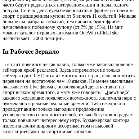
часто будут предлагаться интересное акции и невыгодного
бонусы. Сейчас действуем бездепозитный фрибет и ставки на
спорт, с расширением купона от 5 вплоть 11 событий. Меньше
больше вы выбрана событий, тем вровень будет фрибет
начисление к победному купону (от 7% до 15%). На миг
момент каталог игровых автоматов OneWin official site
насчитывает 12000 позиций.
In Рабочее Зеркало
Тот сайт появился не так давно, только уже завоевал доверие
геймеров яркой рекламой. Здесь встречаются не только
геймеры один СНГ, но а из многих них стран, ведь воплотить
переведен на достаточно чем 10 языков. Не менее мыслимым
оказывается Live формат, позволяющий делать ставки на
спорт всяком время того, а матч уже говорить.“ „[newline]У
каждого желающие появляется возможность заключила пари с
букмекеров в режиме реальные времени. 1win ежедневно
проводит акции только выгодные предложения
усовершенство своих посетителей, только безусловно радует
только повышает интерес нему игре. Букмекерская контора
известна своим широким ассортиментом и высокой
коэффициентами на спортивные события.