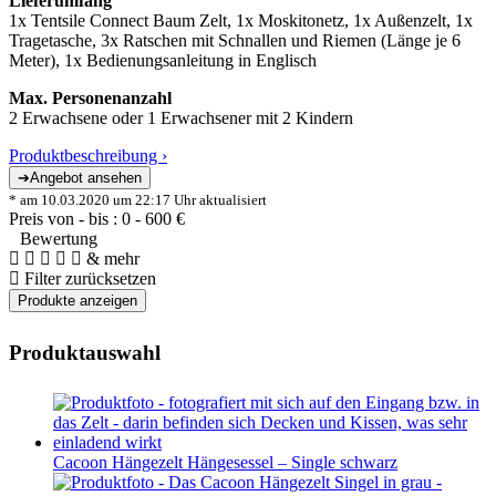
Lieferumfang
1x Tentsile Connect Baum Zelt, 1x Moskitonetz, 1x Außenzelt, 1x
Tragetasche, 3x Ratschen mit Schnallen und Riemen (Länge je 6
Meter), 1x Bedienungsanleitung in Englisch
Max. Personenanzahl
2 Erwachsene oder 1 Erwachsener mit 2 Kindern
Produktbeschreibung ›
* am 10.03.2020 um 22:17 Uhr aktualisiert
Preis von - bis :
0
-
600
€
Bewertung
& mehr
Filter zurücksetzen
Produktauswahl
Cacoon Hängezelt Hängesessel – Single schwarz