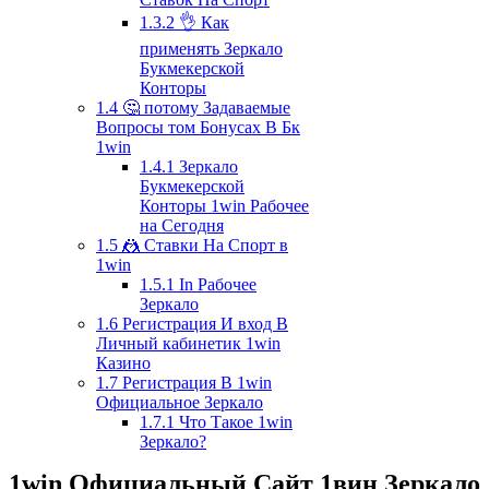
1.3.2
👌 Как
применять Зеркало
Букмекерской
Конторы
1.4
🤔 потому Задаваемые
Вопросы том Бонусах В Бк
1win
1.4.1
Зеркало
Букмекерской
Конторы 1win Рабочее
на Сегодня
1.5
🤼 Ставки На Спорт в
1win
1.5.1
In Рабочее
Зеркало
1.6
Регистрация И вход В
Личный кабинетик 1win
Казино
1.7
Регистрация В 1win
Официальное Зеркало
1.7.1
Ч͏то Такое͏ 1win
Зеркало?
1win Официальный Сайт 1вин Зеркало