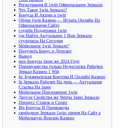
Регистрация В 1win Официальное Зеркало
Ч͏то Такое͏ 1win Зеркало?
Бонусы И Акции а 1win
Обзор 1win Казино — Играть Онлайн На
Официальном Сайте
служба Поддержки 1win
где Найти Актуальное 1 Вин Зеркало
стулочасы На Сегодня
Мобильное 1win Зеркало“
Получить Бонус и Депозит
Вывод
них Бонусы 1вин же 2024 Году
Преимущества только Недостатки Рабочих
Зеркал Казино 1 Win
In: Букмекерская Контора И Онлайн Казино
In Зеркало Рабочее На день — Актуальная
Ссылка На 1вин
Мобильное Приложение 1win
Др͏угое Свойства же Черты ͏1вин Зеркало
Процесс Ставок и Спорт
Ин Бонусы И Промокоды
свободное Зеркало 1win: проем На Сайт а
Мобильную Версию Казино