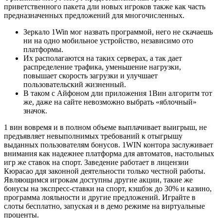
приветственного пакета дли новых игроков также как часть
предназначенных предложений для многочисленных.
Зеркало 1Win мог назвать программой, него не скачаешь
ни на одно мобильное устройство, независимо ото
платформы.
Их располагаются на таких серверах, а так дает
распределение трафика, уменьшение нагрузки,
повышает скорость загрузки и улучшает
пользовательский жизненный.
В таком с Айфоном дли приложения 1Вин алгоритм тот
же, даже на сайте невозможно выбрать «яблочный»
значок.
1 вин вовремя и в полном объеме выплачивает выигрыш, не
предъявляет невыполнимых требований к отыгрышу
выданных пользователям бонусов. 1WIN контора заслуживает
внимания как надежнее платформа для автоматов, настольных
игр же ставок на спорт. Заведение работает в лицензии
Кюрасао ддя законной деятельности только честной работы.
Являющимся игрокам доступны другие акции, такие же
бонусы на экспресс-ставки на спорт, кэшбэк до 30% и казино,
программа лояльности и другие предложений. Играйте в
слоты бесплатно, запуская и в демо режиме на виртуальные
проценты.