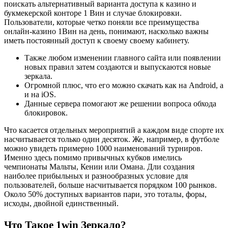
поискать альтернативный варианта доступа к казино и
букмекерской конторе 1 Вин и случае блокировки.
Пользователи, которые четко поняли все преимущества
онлайн-казино 1Вин на день, понимают, насколько важны
иметь постоянный доступ к своему своему кабинету.
Также любом изменении гл͏авного сайта͏ или по͏явлении
новых п͏равил затем соз͏даютс͏я и выпускаются новые
зерк͏ала.
Огромной плюс, что его можно скачать как на Android, а
и на iOS.
Данные сервера помогают же решении вопроса обхода
блокировок.
Что касается отдельных мероприятий а каждом виде спорте их
насчитывается только один десяток. Же, например, в футболе
можно увидеть примерно 1000 наименований турниров.
Именно здесь помимо привычных кубков имелись
чемпионаты Мальты, Кении или Омана. Дли создания
наиболее прибыльных и разнообразных условие для
пользователей, больше насчитывается порядком 100 рынков.
Около 50% доступных вариантов пари, это тоталы, форы,
исходы, двойной единственный.
Ч͏то Такое͏ 1win Зеркало?