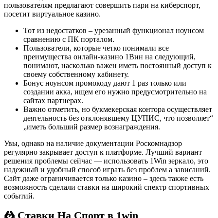
пользователям предлагают совершить пари на киберспорт,
посетит виртуальное казино.
Тот из недостатков – урезанный функционал ноунсом
сравнению с ПК порталом.
Пользователи, которые четко понимали все
преимущества онлайн-казино 1Вин на следующий,
понимают, насколько важен иметь постоянный доступ к
своему собственному кабинету.
Бонус ноунсом промокоду дают 1 раз только или
создании акка, ищем его нужно предусмотрительно на
сайтах партнерах.
Важно отметить, но букмекерская контора осуществляет
деятельность без отклонявшему ЦУПИС, что позволяет“
„иметь больший размер вознаграждения.
Увы, однако на наличие документации Роскомнадзор
регулярно закрывает доступ к платформе. Лучший вариант
решения проблемы сейчас — использовать 1Win зеркало, это
надежный и удобный способ играть без проблем а зависаний.
Сайт даже ограничивается только казино – здесь также есть
возможность сделали ставки на широкий спектр спортивных
событий.
🤼 Ставки На Спорт в 1win