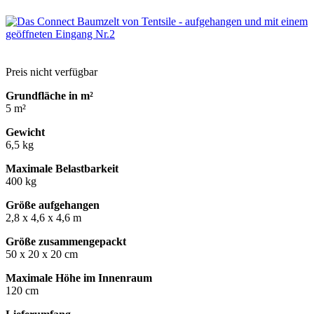
Preis nicht verfügbar
Grundfläche in m²
5 m²
Gewicht
6,5 kg
Maximale Belastbarkeit
400 kg
Größe aufgehangen
2,8 x 4,6 x 4,6 m
Größe zusammengepackt
50 x 20 x 20 cm
Maximale Höhe im Innenraum
120 cm