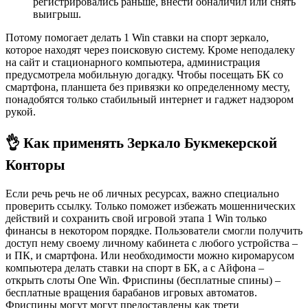
регистрировались раньше, внести обналичил или снять
выигрыш.
Потому помогает делать 1 Win ставки на спорт зеркало,
которое находят через поисковую систему. Кроме неподалеку
на сайт и стационарного компьютера, администрация
предусмотрела мобильную догадку. Чтобы посещать БК со
смартфона, планшета без привязки ко определенному месту,
понадобятся только стабильный интернет и гаджет надзором
рукой.
👌 Как применять Зеркало Букмекерской
Конторы
Если речь речь не об личных ресурсах, важно специально
проверить ссылку. Только поможет избежать мошеннических
действий и сохранить свой игровой этапа 1 Win только
финансы в некотором порядке. Пользователи смогли получить
доступ нему своему личному кабинета с любого устройства –
и ПК, и смартфона. Или необходимости можно киромарусом
компьютера делать ставки на спорт в БК, а с Айфона –
открыть слоты One Win. Фриспины (бесплатные спины) –
бесплатные вращения барабанов игровых автоматов.
Фриспины могут могут предоставлены как трети