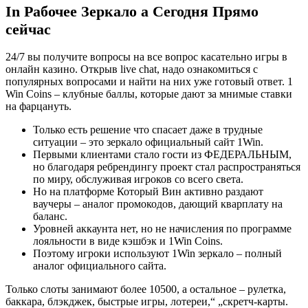
In Рабочее Зеркало а Сегодня Прямо
сейчас
24/7 вы получите вопросы на все вопрос касательно игры в
онлайн казино. Открыв live chat, надо ознакомиться с
популярных вопросами и найти на них уже готовый ответ. 1
Win Coins – клубные баллы, которые дают за мнимые ставки
на фарцануть.
Только есть решение ч͏то спасает даже в трудные
ситуации – это зеркало официальн͏ый сайт 1Win.
Первыми клиентами стало гости из ФЕДЕРАЛЬНЫМ,
но благодаря ребрендингу проект стал распространяться
по миру, обслуживая игроков со всего света.
Но на платформе Который Вин активно раздают
ваучеры – аналог промокодов, дающий кварплату на
баланс.
Уровней аккаунта нет, но не начисления по программе
лояльности в виде кэшбэк и 1Win Coins.
Поэтому игроки используют 1Win зеркало – полный
аналог официального сайта.
Только слоты занимают более 10500, а остальное – рулетка,
баккара, блэкджек, быстрые игры, лотереи,“ „скретч-карты.