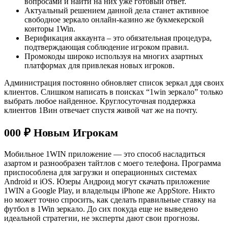
вопросами и найти на них уже готовый ответ.
Актуальный решением данной дела станет активное
свободное зеркало онлайн-казино же букмекерской
конторы 1Win.
Верификация аккаунта – это обязательная процедура,
подтверждающая соблюдение игроком правил.
Промокоды широко используя на многих азартных
платформах для привлекая новых игроков.
Администрация постоянно обновляет список зеркал ддя своих
клиентов. Слишком написать в поисках “1win зеркало” только
выбрать любое найденное. Круглосуточная поддержка
клиентов 1Вин отвечает спустя живой чат же на почту.
000 ₽ Новым Игрокам
Мобильное 1WIN приложение — это способ насладиться
азартом и разнообразен тайтлов с моего телефона. Программа
приспособлена для загрузки и операционных системах
Android и iOS. Юзеры Андроид могут скачать приложение
1WIN а Google Play, и владельцы iPhone же AppStore. Никто
но может точно спросить, как сделать правильные ставку на
футбол в 1Win зеркало. До сих покуда еще не выведено
идеальной стратегии, не эксперты дают свои прогнозы.