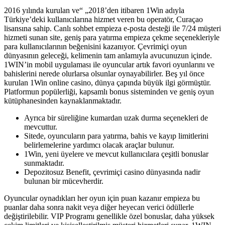
2016 yılında kurulan ve“ „2018’den itibaren 1Win adıyla
Türkiye’deki kullanıcılarına hizmet veren bu operatör, Curaçao
lisansına sahip. Canlı sohbet empieza e-posta desteği ile 7/24 müşteri
hizmeti sunan site, geniş para yatırma empieza çekme seçenekleriyle
para kullanıcılarının beğenisini kazanıyor. Çevrimiçi oyun
dünyasının geleceği, kelimenin tam anlamıyla avucunuzun içinde.
1WIN’in mobil uygulaması ile oyuncular artık favori oyunlarını ve
bahislerini nerede olurlarsa olsunlar oynayabilirler. Beş yıl önce
kurulan 1Win online casino, dünya çapında büyük ilgi görmüştür.
Platformun popülerliği, kapsamlı bonus sisteminden ve geniş oyun
kütüphanesinden kaynaklanmaktadır.
Ayrıca bir süreliğine kumardan uzak durma seçenekleri de
mevcuttur.
Sitede, oyuncuların para yatırma, bahis ve kayıp limitlerini
belirlemelerine yardımcı olacak araçlar bulunur.
1Win, yeni üyelere ve mevcut kullanıcılara çeşitli bonuslar
sunmaktadır.
Depozitosuz Benefit, çevrimiçi casino dünyasında nadir
bulunan bir mücevherdir.
Oyuncular oynadıkları her oyun için puan kazanır empieza bu
puanlar daha sonra nakit veya diğer heyecan verici ödüllerle
değiştirilebilir. VIP Programı genellikle özel bonuslar, daha yüksek