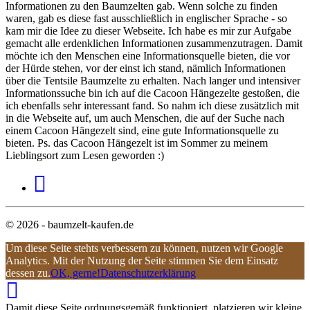
Informationen zu den Baumzelten gab. Wenn solche zu finden
waren, gab es diese fast ausschließlich in englischer Sprache - so
kam mir die Idee zu dieser Webseite. Ich habe es mir zur Aufgabe
gemacht alle erdenklichen Informationen zusammenzutragen. Damit
möchte ich den Menschen eine Informationsquelle bieten, die vor
der Hürde stehen, vor der einst ich stand, nämlich Informationen
über die Tentsile Baumzelte zu erhalten. Nach langer und intensiver
Informationssuche bin ich auf die Cacoon Hängezelte gestoßen, die
ich ebenfalls sehr interessant fand. So nahm ich diese zusätzlich mit
in die Webseite auf, um auch Menschen, die auf der Suche nach
einem Cacoon Hängezelt sind, eine gute Informationsquelle zu
bieten. Ps. das Cacoon Hängezelt ist im Sommer zu meinem
Lieblingsort zum Lesen geworden :)
© 2026 - baumzelt-kaufen.de
Um diese Seite stehts verbessern zu können, nutzen wir Google
Analytics. Mit der Nutzung der Seite stimmen Sie dem Einsatz
dessen zu.
OK, gerne!
Datenschutzerklärung
Damit diese Seite ordnungsgemäß funktioniert, platzieren wir kleine