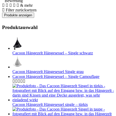
Bewertung
& mehr
Filter zurücksetzen
Produktauswahl
Cacoon Hängezelt Hängesessel – Single schwarz
Cacoon Hängezelt Hängesessel Single grau
Cacoon Hängezelt Hängesessel – Single Camouflage
Cacoon Hängezelt Hängesessel single – türkis