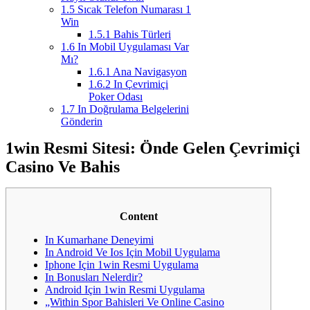
1.5
Sıcak Telefon Numarası 1
Win
1.5.1
Bahis Türleri
1.6
In Mobil Uygulaması Var
Mı?
1.6.1
Ana Navigasyon
1.6.2
In Çevrimiçi
Poker Odası
1.7
In Doğrulama Belgelerini
Gönderin
1win Resmi Sitesi: Önde Gelen Çevrimiçi
Casino Ve Bahis
Content
In Kumarhane Deneyimi
In Android Ve Ios Için Mobil Uygulama
Iphone Için 1win Resmi Uygulama
In Bonusları Nelerdir?
Android Için 1win Resmi Uygulama
„Within Spor Bahisleri Ve Online Casino