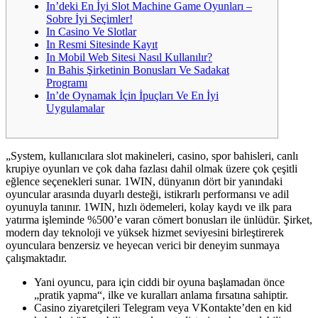
In’deki En İyi Slot Machine Game Oyunları –
Sobre İyi Seçimler!
In Casino Ve Slotlar
In Resmi Sitesinde Kayıt
In Mobil Web Sitesi Nasıl Kullanılır?
In Bahis Şirketinin Bonusları Ve Sadakat
Programı
In’de Oynamak İçin İpuçları Ve En İyi
Uygulamalar
„System, kullanıcılara slot makineleri, casino, spor bahisleri, canlı
krupiye oyunları ve çok daha fazlası dahil olmak üzere çok çeşitli
eğlence seçenekleri sunar. 1WIN, dünyanın dört bir yanındaki
oyuncular arasında duyarlı desteği, istikrarlı performansı ve adil
oyunuyla tanınır. 1WIN, hızlı ödemeleri, kolay kaydı ve ilk para
yatırma işleminde %500’e varan cömert bonusları ile ünlüdür. Şirket,
modern day teknoloji ve yüksek hizmet seviyesini birleştirerek
oyunculara benzersiz ve heyecan verici bir deneyim sunmaya
çalışmaktadır.
Yani oyuncu, para için ciddi bir oyuna başlamadan önce
„pratik yapma“, ilke ve kuralları anlama fırsatına sahiptir.
Casino ziyaretçileri Telegram veya VKontakte’den en kid