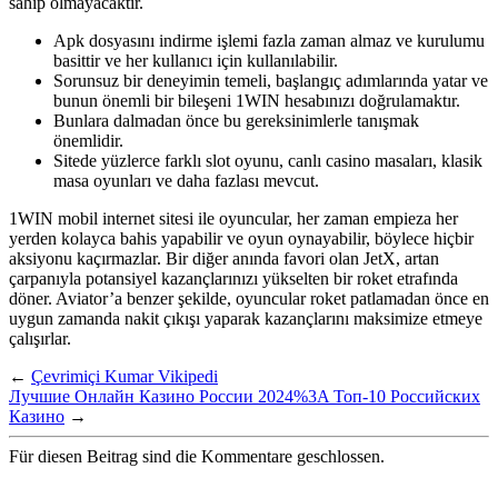
sahip olmayacaktır.
Apk dosyasını indirme işlemi fazla zaman almaz ve kurulumu
basittir ve her kullanıcı için kullanılabilir.
Sorunsuz bir deneyimin temeli, başlangıç adımlarında yatar ve
bunun önemli bir bileşeni 1WIN hesabınızı doğrulamaktır.
Bunlara dalmadan önce bu gereksinimlerle tanışmak
önemlidir.
Sitede yüzlerce farklı slot oyunu, canlı casino masaları, klasik
masa oyunları ve daha fazlası mevcut.
1WIN mobil internet sitesi ile oyuncular, her zaman empieza her
yerden kolayca bahis yapabilir ve oyun oynayabilir, böylece hiçbir
aksiyonu kaçırmazlar. Bir diğer anında favori olan JetX, artan
çarpanıyla potansiyel kazançlarınızı yükselten bir roket etrafında
döner. Aviator’a benzer şekilde, oyuncular roket patlamadan önce en
uygun zamanda nakit çıkışı yaparak kazançlarını maksimize etmeye
çalışırlar.
←
Çevrimiçi Kumar Vikipedi
Лучшие Онлайн Казино России 2024%3A Топ-10 Российских
Казино
→
Für diesen Beitrag sind die Kommentare geschlossen.