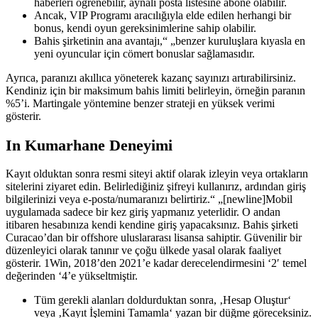
haberleri öğrenebilir, aynalı posta listesine abone olabilir.
Ancak, VIP Programı aracılığıyla elde edilen herhangi bir
bonus, kendi oyun gereksinimlerine sahip olabilir.
Bahis şirketinin ana avantajı,“ „benzer kuruluşlara kıyasla en
yeni oyuncular için cömert bonuslar sağlamasıdır.
Ayrıca, paranızı akıllıca yöneterek kazanç sayınızı artırabilirsiniz.
Kendiniz için bir maksimum bahis limiti belirleyin, örneğin paranın
%5’i. Martingale yöntemine benzer strateji en yüksek verimi
gösterir.
In Kumarhane Deneyimi
Kayıt olduktan sonra resmi siteyi aktif olarak izleyin veya ortakların
sitelerini ziyaret edin. Belirlediğiniz şifreyi kullanırız, ardından giriş
bilgilerinizi veya e-posta/numaranızı belirtiriz.“ „[newline]Mobil
uygulamada sadece bir kez giriş yapmanız yeterlidir. O andan
itibaren hesabınıza kendi kendine giriş yapacaksınız. Bahis şirketi
Curacao’dan bir offshore uluslararası lisansa sahiptir. Güvenilir bir
düzenleyici olarak tanınır ve çoğu ülkede yasal olarak faaliyet
gösterir. 1Win, 2018’den 2021’e kadar derecelendirmesini ‘2′ temel
değerinden ‘4’e yükseltmiştir.
Tüm gerekli alanları doldurduktan sonra, ‚Hesap Oluştur‘
veya ‚Kayıt İşlemini Tamamla‘ yazan bir düğme göreceksiniz.