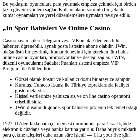
Bu yaklaşım, oyunculara para yatırmak empieza çekmek için birden
fazla güvenli yöntem sağlar. Kullanıcıların sorumlu bir şekilde
kumar oynamaları ve yerel düzenlemelere uymaları tavsiye edilir.
„In Spor Bahisleri Ve Online Casino
Casino ziyaretçileri Telegram veya VKontakte’den en child
haberleri öğrenebilir, aynalı posta listesine abone olabilir. 1Win,
olağanüstü bir çevrimiçi kumar deneyimi için gereken tüm bahis,
online casino oyunları, promosyonlar ve desteği sağlar. 1WIN,
düzenli oyuncularını Sadakat Puanları sistemi empieza VIP
Programı ile ödüllendirir.
Görsel olarak hoştur ve kullanıcı dostu bir arayüze sahiptir.
Kuruluş, Curacao lisansı ile Türkiye topraklarında faaliyet
göstermektedir.
Kişisel verilerinize yalnızca siz ve on line casino operatörü
erişebilirsiniz.
1Win düşünüldüğünde, spor bahisleri projenin tek temel odağı
değildir.
1522 TL’den fazla para çekmemesi durumunda para 1 saat içinde
elektronik cüzdana veya banka kartına yatırılır. Daha büyük miktarlı
para çekme talepleri daha uzun süre işlenir — 1 ila your five gün