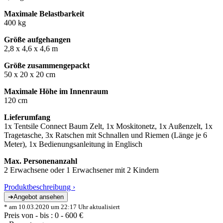
Maximale Belastbarkeit
400 kg
Größe aufgehangen
2,8 x 4,6 x 4,6 m
Größe zusammengepackt
50 x 20 x 20 cm
Maximale Höhe im Innenraum
120 cm
Lieferumfang
1x Tentsile Connect Baum Zelt, 1x Moskitonetz, 1x Außenzelt, 1x
Tragetasche, 3x Ratschen mit Schnallen und Riemen (Länge je 6
Meter), 1x Bedienungsanleitung in Englisch
Max. Personenanzahl
2 Erwachsene oder 1 Erwachsener mit 2 Kindern
Produktbeschreibung ›
* am 10.03.2020 um 22:17 Uhr aktualisiert
Preis von - bis :
0
-
600
€