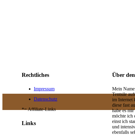
Rechtliches
Über den
Impressum
Mein Name i
Tentsile au
Datenschutz
im Internet
diese fast a
*= Affiliate-Links
habe es mir
möchte ich 
einst ich s
Links
und intensi
ebenfalls se