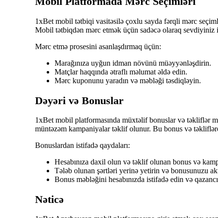
Mobil Platformada Mərc Seçimləri
1xBet mobil tətbiqi vasitəsilə çoxlu sayda fərqli mərc seçiml
Mobil tətbiqdən mərc etmək üçün sadəcə olaraq sevdiyiniz 
Mərc etmə prosesini asanlaşdırmaq üçün:
Marağınıza uyğun idman növünü müəyyənləşdirin.
Matçlar haqqında ətraflı məlumat əldə edin.
Mərc kuponunu yaradın və məbləği təsdiqləyin.
Dəyəri və Bonuslar
1xBet mobil platformasında müxtəlif bonuslar və təkliflər mö
müntəzəm kampaniyalar təklif olunur. Bu bonus və təkliflərd
Bonuslardan istifadə qaydaları:
Hesabınıza daxil olun və təklif olunan bonus və kamp
Tələb olunan şərtləri yerinə yetirin və bonusunuzu akt
Bonus məbləğini hesabınızda istifadə edin və qazanc
Nəticə