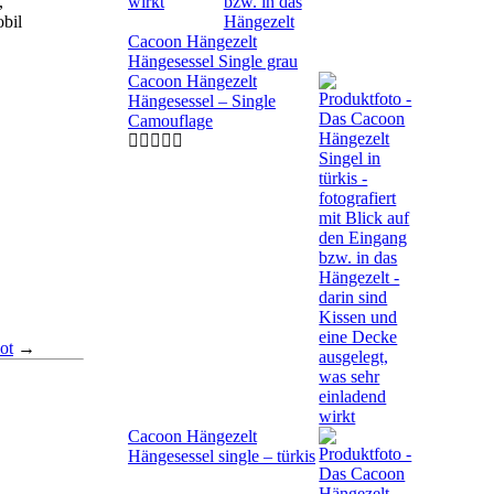
,
obil
Cacoon Hängezelt
Hängesessel Single grau
Cacoon Hängezelt
Hängesessel – Single
Camouflage
ot
→
Cacoon Hängezelt
Hängesessel single – türkis