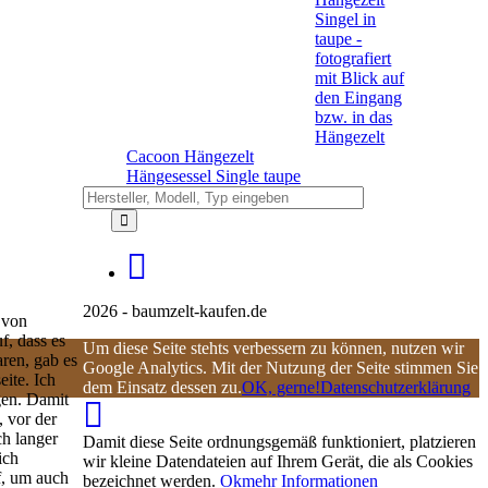
Cacoon Hängezelt
Hängesessel Single taupe
2026 - baumzelt-kaufen.de
 von
f, dass es
Um diese Seite stehts verbessern zu können, nutzen wir
ren, gab es
Google Analytics. Mit der Nutzung der Seite stimmen Sie
eite. Ich
dem Einsatz dessen zu.
OK, gerne!
Datenschutzerklärung
gen. Damit
, vor der
ch langer
Damit diese Seite ordnungsgemäß funktioniert, platzieren
ich
wir kleine Datendateien auf Ihrem Gerät, die als Cookies
uf, um auch
bezeichnet werden.
Ok
mehr Informationen