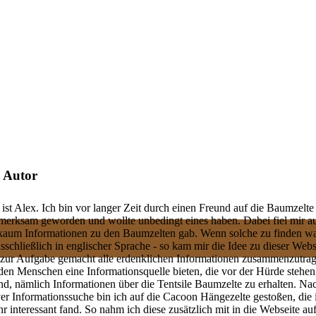
 Autor
st Alex. Ich bin vor langer Zeit durch einen Freund auf die Baumzelte
fmerksam geworden und wollte unbedingt eines haben. Dabei fiel mir au
 kaum Informationen zu den Baumzelten gab. Wenn solche zu finden wa
usschließlich in englischer Sprache - so kam mir die Idee zu dieser Webs
 zur Aufgabe gemacht alle erdenklichen Informationen zusammenzutra
den Menschen eine Informationsquelle bieten, die vor der Hürde stehen
tand, nämlich Informationen über die Tentsile Baumzelte zu erhalten. Na
ver Informationssuche bin ich auf die Cacoon Hängezelte gestoßen, die 
hr interessant fand. So nahm ich diese zusätzlich mit in die Webseite a