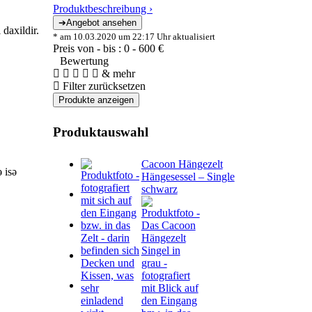
Produktbeschreibung ›
 daxildir.
* am 10.03.2020 um 22:17 Uhr aktualisiert
Preis von - bis :
0
-
600
€
Bewertung
& mehr
Filter zurücksetzen
Produktauswahl
Cacoon Hängezelt
 isə
Hängesessel – Single
schwarz