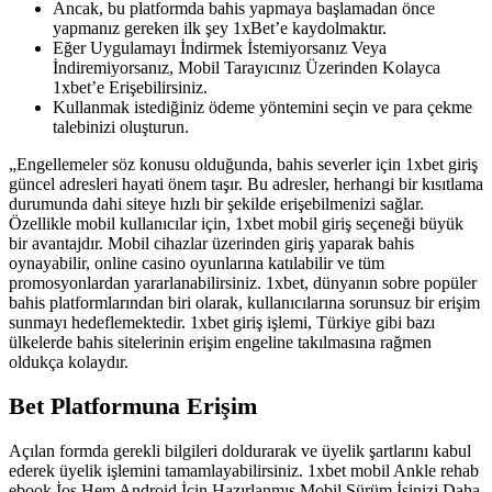
Ancak, bu platformda bahis yapmaya başlamadan önce
yapmanız gereken ilk şey 1xBet’e kaydolmaktır.
Eğer Uygulamayı İndirmek İstemiyorsanız Veya
İndiremiyorsanız, Mobil Tarayıcınız Üzerinden Kolayca
1xbet’e Erişebilirsiniz.
Kullanmak istediğiniz ödeme yöntemini seçin ve para çekme
talebinizi oluşturun.
„Engellemeler söz konusu olduğunda, bahis severler için 1xbet giriş
güncel adresleri hayati önem taşır. Bu adresler, herhangi bir kısıtlama
durumunda dahi siteye hızlı bir şekilde erişebilmenizi sağlar.
Özellikle mobil kullanıcılar için, 1xbet mobil giriş seçeneği büyük
bir avantajdır. Mobil cihazlar üzerinden giriş yaparak bahis
oynayabilir, online casino oyunlarına katılabilir ve tüm
promosyonlardan yararlanabilirsiniz. 1xbet, dünyanın sobre popüler
bahis platformlarından biri olarak, kullanıcılarına sorunsuz bir erişim
sunmayı hedeflemektedir. 1xbet giriş işlemi, Türkiye gibi bazı
ülkelerde bahis sitelerinin erişim engeline takılmasına rağmen
oldukça kolaydır.
Bet Platformuna Erişim
Açılan formda gerekli bilgileri doldurarak ve üyelik şartlarını kabul
ederek üyelik işlemini tamamlayabilirsiniz. 1xbet mobil Ankle rehab
ebook İos Hem Android İçin Hazırlanmış Mobil Sürüm İşinizi Daha