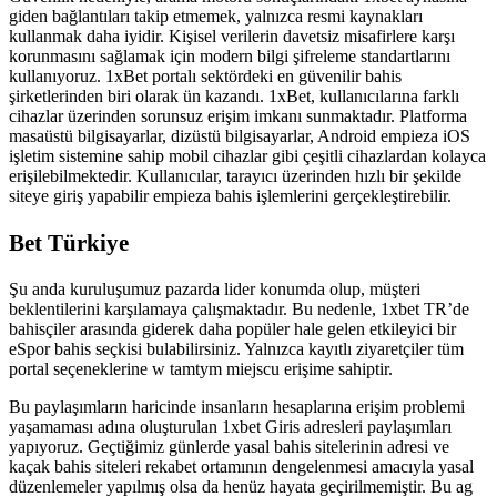
giden bağlantıları takip etmemek, yalnızca resmi kaynakları
kullanmak daha iyidir. Kişisel verilerin davetsiz misafirlere karşı
korunmasını sağlamak için modern bilgi şifreleme standartlarını
kullanıyoruz. 1xBet portalı sektördeki en güvenilir bahis
şirketlerinden biri olarak ün kazandı. 1xBet, kullanıcılarına farklı
cihazlar üzerinden sorunsuz erişim imkanı sunmaktadır. Platforma
masaüstü bilgisayarlar, dizüstü bilgisayarlar, Android empieza iOS
işletim sistemine sahip mobil cihazlar gibi çeşitli cihazlardan kolayca
erişilebilmektedir. Kullanıcılar, tarayıcı üzerinden hızlı bir şekilde
siteye giriş yapabilir empieza bahis işlemlerini gerçekleştirebilir.
Bet Türkiye
Şu anda kuruluşumuz pazarda lider konumda olup, müşteri
beklentilerini karşılamaya çalışmaktadır. Bu nedenle, 1xbet TR’de
bahisçiler arasında giderek daha popüler hale gelen etkileyici bir
eSpor bahis seçkisi bulabilirsiniz. Yalnızca kayıtlı ziyaretçiler tüm
portal seçeneklerine w tamtym miejscu erişime sahiptir.
Bu paylaşımların haricinde insanların hesaplarına erişim problemi
yaşamaması adına oluşturulan 1xbet Giris adresleri paylaşımları
yapıyoruz. Geçtiğimiz günlerde yasal bahis sitelerinin adresi ve
kaçak bahis siteleri rekabet ortamının dengelenmesi amacıyla yasal
düzenlemeler yapılmış olsa da henüz hayata geçirilmemiştir. Bu ag