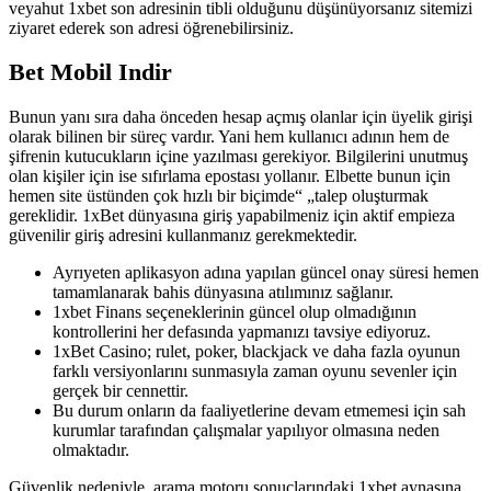
veyahut 1xbet son adresinin tibli olduğunu düşünüyorsanız sitemizi
ziyaret ederek son adresi öğrenebilirsiniz.
Bet Mobil Indir
Bunun yanı sıra daha önceden hesap açmış olanlar için üyelik girişi
olarak bilinen bir süreç vardır. Yani hem kullanıcı adının hem de
şifrenin kutucukların içine yazılması gerekiyor. Bilgilerini unutmuş
olan kişiler için ise sıfırlama epostası yollanır. Elbette bunun için
hemen site üstünden çok hızlı bir biçimde“ „talep oluşturmak
gereklidir. 1xBet dünyasına giriş yapabilmeniz için aktif empieza
güvenilir giriş adresini kullanmanız gerekmektedir.
Ayrıyeten aplikasyon adına yapılan güncel onay süresi hemen
tamamlanarak bahis dünyasına atılımınız sağlanır.
1xbet Finans seçeneklerinin güncel olup olmadığının
kontrollerini her defasında yapmanızı tavsiye ediyoruz.
1xBet Casino; rulet, poker, blackjack ve daha fazla oyunun
farklı versiyonlarını sunmasıyla zaman oyunu sevenler için
gerçek bir cennettir.
Bu durum onların da faaliyetlerine devam etmemesi için sah
kurumlar tarafından çalışmalar yapılıyor olmasına neden
olmaktadır.
Güvenlik nedeniyle, arama motoru sonuçlarındaki 1xbet aynasına