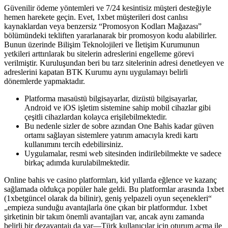
Güvenilir ödeme yöntemleri ve 7/24 kesintisiz müşteri desteğiyle
hemen harekete geçin. Evet, 1xbet müşterileri dost canlısı
kaynaklardan veya benzersiz “Promosyon Kodları Mağazası”
bölümündeki tekliften yararlanarak bir promosyon kodu alabilirler.
Bunun üzerinde Bilişim Teknolojileri ve İletişim Kurumunun
yetkileri arttırılarak bu sitelerin adreslerini engelleme görevi
verilmiştir. Kuruluşundan beri bu tarz sitelerinin adresi denetleyen ve
adreslerini kapatan BTK Kurumu aynı uygulamayı belirli
dönemlerde yapmaktadır.
Platforma masaüstü bilgisayarlar, dizüstü bilgisayarlar,
Android ve iOS işletim sistemine sahip mobil cihazlar gibi
çeşitli cihazlardan kolayca erişilebilmektedir.
Bu nedenle sizler de sobre azından One Bahis kadar güven
ortamı sağlayan sistemlere yatırım amacıyla kredi kartı
kullanımını tercih edebilirsiniz.
Uygulamalar, resmi web sitesinden indirilebilmekte ve sadece
birkaç adımda kurulabilmektedir.
Online bahis ve casino platformları, kid yıllarda eğlence ve kazanç
sağlamada oldukça popüler hale geldi. Bu platformlar arasında 1xbet
(1xbetgüncel olarak da bilinir), geniş yelpazeli oyun seçenekleri“
„empieza sunduğu avantajlarla öne çıkan bir platformdur. 1xbet
şirketinin bir takım önemli avantajları var, ancak aynı zamanda
belirli bir dezavantajı da var—Türk kullanıcılar için oturum açma ile