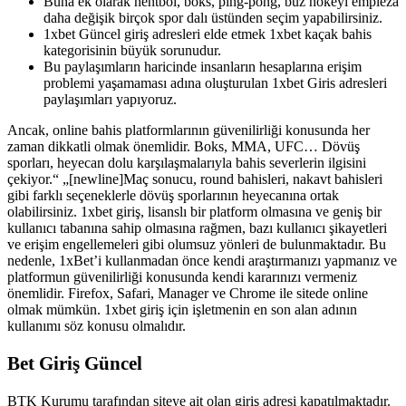
Buna ek olarak hentbol, boks, ping-pong, buz hokeyi empieza
daha değişik birçok spor dalı üstünden seçim yapabilirsiniz.
1xbet Güncel giriş adresleri elde etmek 1xbet kaçak bahis
kategorisinin büyük sorunudur.
Bu paylaşımların haricinde insanların hesaplarına erişim
problemi yaşamaması adına oluşturulan 1xbet Giris adresleri
paylaşımları yapıyoruz.
Ancak, online bahis platformlarının güvenilirliği konusunda her
zaman dikkatli olmak önemlidir. Boks, MMA, UFC… Dövüş
sporları, heyecan dolu karşılaşmalarıyla bahis severlerin ilgisini
çekiyor.“ „[newline]Maç sonucu, round bahisleri, nakavt bahisleri
gibi farklı seçeneklerle dövüş sporlarının heyecanına ortak
olabilirsiniz. 1xbet giriş, lisanslı bir platform olmasına ve geniş bir
kullanıcı tabanına sahip olmasına rağmen, bazı kullanıcı şikayetleri
ve erişim engellemeleri gibi olumsuz yönleri de bulunmaktadır. Bu
nedenle, 1xBet’i kullanmadan önce kendi araştırmanızı yapmanız ve
platformun güvenilirliği konusunda kendi kararınızı vermeniz
önemlidir. Firefox, Safari, Manager ve Chrome ile sitede online
olmak mümkün. 1xbet giriş için işletmenin en son alan adının
kullanımı söz konusu olmalıdır.
Bet Giriş Güncel
BTK Kurumu tarafından siteye ait olan giriş adresi kapatılmaktadır.