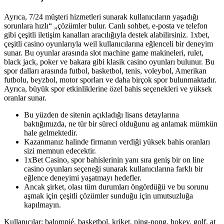
Ayrıca, 7/24 müşteri hizmetleri sunarak kullanıcıların yaşadığı
sorunlara hızlı“ „çözümler bulur. Canlı sohbet, e-posta ve telefon
gibi çeşitli iletişim kanalları aracılığıyla destek alabilirsiniz. 1xbet,
çeşitli casino oyunlarıyla weil kullanıcılarına eğlenceli bir deneyim
sunar. Bu oyunlar arasında slot machine game makineleri, rulet,
black jack, poker ve bakara gibi klasik casino oyunları bulunur. Bu
spor dalları arasında futbol, basketbol, tenis, voleybol, Amerikan
futbolu, beyzbol, motor sporları ve daha birçok spor bulunmaktadır.
Ayrıca, büyük spor etkinliklerine özel bahis seçenekleri ve yüksek
oranlar sunar.
Bu yüzden de sitenin açıkladığı lisans detaylarına
baktığımızda, ne tür bir süreci olduğunu ag anlamak mümkün
hale gelmektedir.
Kazanmanız halinde firmanın verdiği yüksek bahis oranları
sizi memnun edecektir.
1xBet Casino, spor bahislerinin yanı sıra geniş bir on line
casino oyunları seçeneği sunarak kullanıcılarına farklı bir
eğlence deneyimi yaşatmayı hedefler.
Ancak şirket, olası tüm durumları öngördüğü ve bu sorunu
aşmak için çeşitli çözümler sunduğu için umutsuzluğa
kapılmayın.
Kullanıcılar; balompié, basketbol, kriket, ping-pong, hokey, golf, at