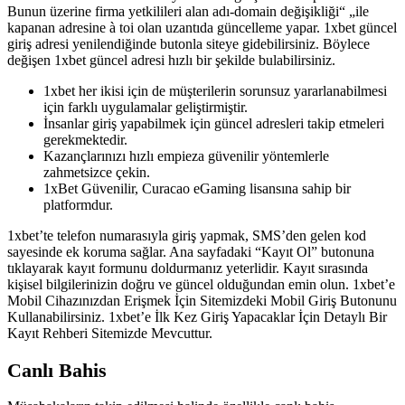
Bunun üzerine firma yetkilileri alan adı-domain değişikliği“ „ile
kapanan adresine à toi olan uzantıda güncelleme yapar. 1xbet güncel
giriş adresi yenilendiğinde butonla siteye gidebilirsiniz. Böylece
değişen 1xbet güncel adresi hızlı bir şekilde bulabilirsiniz.
1xbet her ikisi için de müşterilerin sorunsuz yararlanabilmesi
için farklı uygulamalar geliştirmiştir.
İnsanlar giriş yapabilmek için güncel adresleri takip etmeleri
gerekmektedir.
Kazançlarınızı hızlı empieza güvenilir yöntemlerle
zahmetsizce çekin.
1xBet Güvenilir, Curacao eGaming lisansına sahip bir
platformdur.
1xbet’te telefon numarasıyla giriş yapmak, SMS’den gelen kod
sayesinde ek koruma sağlar. Ana sayfadaki “Kayıt Ol” butonuna
tıklayarak kayıt formunu doldurmanız yeterlidir. Kayıt sırasında
kişisel bilgilerinizin doğru ve güncel olduğundan emin olun. 1xbet’e
Mobil Cihazınızdan Erişmek İçin Sitemizdeki Mobil Giriş Butonunu
Kullanabilirsiniz. 1xbet’e İlk Kez Giriş Yapacaklar İçin Detaylı Bir
Kayıt Rehberi Sitemizde Mevcuttur.
Canlı Bahis