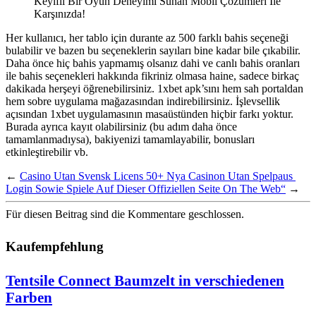
Keyifli Bir Oyun Deneyimi Sunan Mobil Çözümleri İle
Karşınızda!
Her kullanıcı, her tablo için durante az 500 farklı bahis seçeneği
bulabilir ve bazen bu seçeneklerin sayıları bine kadar bile çıkabilir.
Daha önce hiç bahis yapmamış olsanız dahi ve canlı bahis oranları
ile bahis seçenekleri hakkında fikriniz olmasa haine, sadece birkaç
dakikada herşeyi öğrenebilirsiniz. 1xbet apk’sını hem sah portaldan
hem sobre uygulama mağazasından indirebilirsiniz. İşlevsellik
açısından 1xbet uygulamasının masaüstünden hiçbir farkı yoktur.
Burada ayrıca kayıt olabilirsiniz (bu adım daha önce
tamamlanmadıysa), bakiyenizi tamamlayabilir, bonusları
etkinleştirebilir vb.
←
Casino Utan Svensk Licens 50+ Nya Casinon Utan Spelpaus ️
Login Sowie Spiele Auf Dieser Offiziellen Seite On The Web“
→
Für diesen Beitrag sind die Kommentare geschlossen.
Kaufempfehlung
Tentsile Connect Baumzelt in verschiedenen
Farben