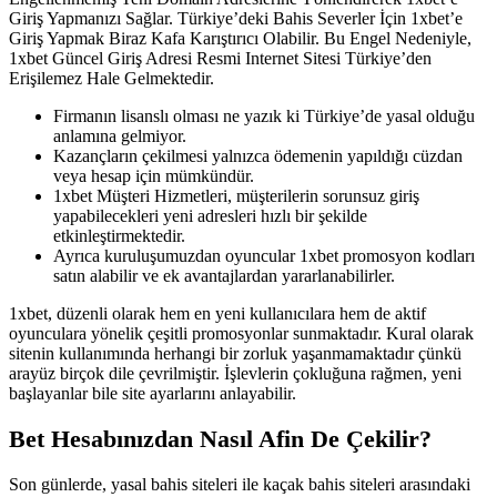
Giriş Yapmanızı Sağlar. Türkiye’deki Bahis Severler İçin 1xbet’e
Giriş Yapmak Biraz Kafa Karıştırıcı Olabilir. Bu Engel Nedeniyle,
1xbet Güncel Giriş Adresi Resmi Internet Sitesi Türkiye’den
Erişilemez Hale Gelmektedir.
Firmanın lisanslı olması ne yazık ki Türkiye’de yasal olduğu
anlamına gelmiyor.
Kazançların çekilmesi yalnızca ödemenin yapıldığı cüzdan
veya hesap için mümkündür.
1xbet Müşteri Hizmetleri, müşterilerin sorunsuz giriş
yapabilecekleri yeni adresleri hızlı bir şekilde
etkinleştirmektedir.
Ayrıca kuruluşumuzdan oyuncular 1xbet promosyon kodları
satın alabilir ve ek avantajlardan yararlanabilirler.
1xbet, düzenli olarak hem en yeni kullanıcılara hem de aktif
oyunculara yönelik çeşitli promosyonlar sunmaktadır. Kural olarak
sitenin kullanımında herhangi bir zorluk yaşanmamaktadır çünkü
arayüz birçok dile çevrilmiştir. İşlevlerin çokluğuna rağmen, yeni
başlayanlar bile site ayarlarını anlayabilir.
Bet Hesabınızdan Nasıl Afin De Çekilir?
Son günlerde, yasal bahis siteleri ile kaçak bahis siteleri arasındaki