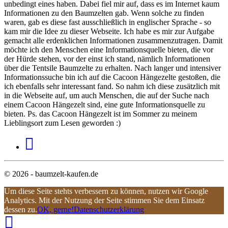
unbedingt eines haben. Dabei fiel mir auf, dass es im Internet kaum
Informationen zu den Baumzelten gab. Wenn solche zu finden
waren, gab es diese fast ausschließlich in englischer Sprache - so
kam mir die Idee zu dieser Webseite. Ich habe es mir zur Aufgabe
gemacht alle erdenklichen Informationen zusammenzutragen. Damit
möchte ich den Menschen eine Informationsquelle bieten, die vor
der Hürde stehen, vor der einst ich stand, nämlich Informationen
über die Tentsile Baumzelte zu erhalten. Nach langer und intensiver
Informationssuche bin ich auf die Cacoon Hängezelte gestoßen, die
ich ebenfalls sehr interessant fand. So nahm ich diese zusätzlich mit
in die Webseite auf, um auch Menschen, die auf der Suche nach
einem Cacoon Hängezelt sind, eine gute Informationsquelle zu
bieten. Ps. das Cacoon Hängezelt ist im Sommer zu meinem
Lieblingsort zum Lesen geworden :)
© 2026 - baumzelt-kaufen.de
Um diese Seite stehts verbessern zu können, nutzen wir Google
Analytics. Mit der Nutzung der Seite stimmen Sie dem Einsatz
dessen zu.
OK, gerne!
Datenschutzerklärung