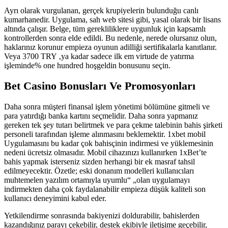
Ayrı olarak vurgulanan, gerçek krupiyelerin bulunduğu canlı
kumarhanedir. Uygulama, sah web sitesi gibi, yasal olarak bir lisans
altında çalışır. Belge, tüm gerekliliklere uygunluk için kapsamlı
kontrollerden sonra elde edildi. Bu nedenle, nerede olursanız olun,
haklarınız korunur empieza oyunun adilliği sertifikalarla kanıtlanır.
Veya 3700 TRY ‚ya kadar sadece ilk em virtude de yatırma
işleminde% one hundred hoşgeldin bonusunu seçin.
Bet Casino Bonusları Ve Promosyonları
Daha sonra müşteri finansal işlem yönetimi bölümüne gitmeli ve
para yatırdığı banka kartını seçmelidir. Daha sonra yapmanız
gereken tek şey tutarı belirtmek ve para çekme talebinin bahis şirketi
personeli tarafından işleme alınmasını beklemektir. 1xbet mobil
Uygulamasını bu kadar çok bahisçinin indirmesi ve yüklemesinin
nedeni ücretsiz olmasıdır. Mobil cihazınızı kullanırken 1xBet’te
bahis yapmak isterseniz sizden herhangi bir ek masraf tahsil
edilmeyecektir. Özetle; eski donanım modelleri kullanıcıları
muhtemelen yazılım ortamıyla uyumlu“ „olan uygulamayı
indirmekten daha çok faydalanabilir empieza düşük kaliteli son
kullanıcı deneyimini kabul eder.
Yetkilendirme sonrasında bakiyenizi doldurabilir, bahislerden
kazandığınız parayı çekebilir, destek ekibiyle iletişime geçebilir,