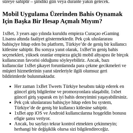
süreye sahiptir – şimdiki gün veya durante yakın gelecek.
Mobil Uygulama Üzerinden Bahis Oynamak
Için Başka Bir Hesap Açmalı Mıyım?
1xBet, 3 years ago yılında kuruldu empieza Curaçao eGaming
Lisansı altında faaliyet göstermektedir. Pek çok uluslararası
bahisçiye hitap eden bu platform, Türkiye’de de geniş bir kullanıcı
kitlesine sahiptir. Bu soruya yanıt olarak, 1xBet’in geniş bahis
seçenekleri, yüksek oranlar empieza güçlü mobil altyapısı ile birçok
kullanıcının favorisi olduğunu söyleyebiliriz. Ancak, bazı
kullanıcılar 1xBet şikayet forumlarında para çekme gecikmeleri ve
müşteri hizmetlerinin yanıt süreleriyle ilgili olumsuz geri
bildirimlerde bulunmaktadır.
Her zaman 1xBet Tweets Türkiye hesabını takip ederek en
güncel giriş bilgilerine ve promosyonlara ulaşabilir, 1xbet
güncel giriş yaparak en iyi bahis deneyimini yaşayabilirsiniz.
Pek çok uluslararası bahisçiye hitap eden bu system,
Türkiye’de de geniş bir kullanıcı kitlesine sahiptir.
1xBet app iOS ve Android kullanıcılarına hoşgeldin bonusu
efigie şansı veriyor.
Ancak, bu sayfayı tekrar kontrol etmekten çekinmeyin;
herhangi bir değişiklik olursa sizi bilgilendireceğiz.