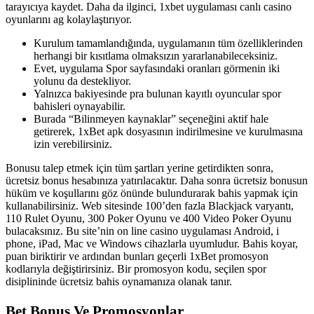
tarayıcıya kaydet. Daha da ilginci, 1xbet uygulaması canlı casino
oyunlarını ag kolaylaştırıyor.
Kurulum tamamlandığında, uygulamanın tüm özelliklerinden
herhangi bir kısıtlama olmaksızın yararlanabileceksiniz.
Evet, uygulama Spor sayfasındaki oranları görmenin iki
yolunu da destekliyor.
Yalnızca bakiyesinde pra bulunan kayıtlı oyuncular spor
bahisleri oynayabilir.
Burada “Bilinmeyen kaynaklar” seçeneğini aktif hale
getirerek, 1xBet apk dosyasının indirilmesine ve kurulmasına
izin verebilirsiniz.
Bonusu talep etmek için tüm şartları yerine getirdikten sonra,
ücretsiz bonus hesabınıza yatırılacaktır. Daha sonra ücretsiz bonusun
hüküm ve koşullarını göz önünde bulundurarak bahis yapmak için
kullanabilirsiniz. Web sitesinde 100’den fazla Blackjack varyantı,
110 Rulet Oyunu, 300 Poker Oyunu ve 400 Video Poker Oyunu
bulacaksınız. Bu site’nin on line casino uygulaması Android, i
phone, iPad, Mac ve Windows cihazlarla uyumludur. Bahis koyar,
puan biriktirir ve ardından bunları geçerli 1xBet promosyon
kodlarıyla değiştirirsiniz. Bir promosyon kodu, seçilen spor
disiplininde ücretsiz bahis oynamanıza olanak tanır.
Bet Bonus Ve Promosyonlar