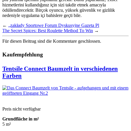
hizmetlerini kullandığınız için sizi takdir etmek amacıyla
ödüllendirecektir. Birçok oyuncu, yüksek güvenlik ve gizlilik
nedeniyle uygulama içi bahislere geçti bile.
←
„zakłady Sportowe Forum Dyskusyjne Gazeta Pl
The Secret Spices: Best Roulette Method To Win
→
Für diesen Beitrag sind die Kommentare geschlossen.
Kaufempfehlung
Tentsile Connect Baumzelt in verschiedenen
Farben
Preis nicht verfügbar
Grundfläche in m²
5 m²