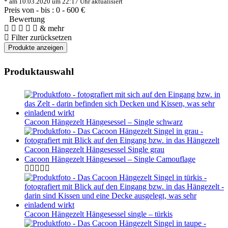
* am 10.03.2020 um 22:17 Uhr aktualisiert
Preis von - bis :
0
-
600
€
Bewertung
& mehr
Filter zurücksetzen
Produktauswahl
Cacoon Hängezelt Hängesessel – Single schwarz
Cacoon Hängezelt Hängesessel Single grau
Cacoon Hängezelt Hängesessel – Single Camouflage
Cacoon Hängezelt Hängesessel single – türkis