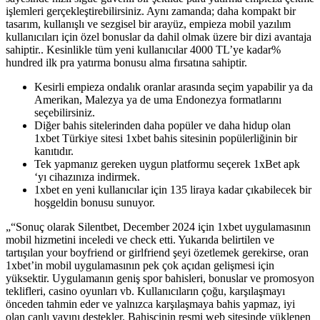
işlemleri gerçekleştirebilirsiniz. Aynı zamanda; daha kompakt bir
tasarım, kullanışlı ve sezgisel bir arayüz, empieza mobil yazılım
kullanıcıları için özel bonuslar da dahil olmak üzere bir dizi avantaja
sahiptir.. Kesinlikle tüm yeni kullanıcılar 4000 TL’ye kadar%
hundred ilk pra yatırma bonusu alma fırsatına sahiptir.
Kesirli empieza ondalık oranlar arasında seçim yapabilir ya da
Amerikan, Malezya ya de uma Endonezya formatlarını
seçebilirsiniz.
Diğer bahis sitelerinden daha popüler ve daha hidup olan
1xbet Türkiye sitesi 1xbet bahis sitesinin popülerliğinin bir
kanıtıdır.
Tek yapmanız gereken uygun platformu seçerek 1xBet apk
‘yı cihazınıza indirmek.
1xbet en yeni kullanıcılar için 135 liraya kadar çıkabilecek bir
hoşgeldin bonusu sunuyor.
„“Sonuç olarak Silentbet, December 2024 için 1xbet uygulamasının
mobil hizmetini inceledi ve check etti. Yukarıda belirtilen ve
tartışılan your boyfriend or girlfriend şeyi özetlemek gerekirse, oran
1xbet’in mobil uygulamasının pek çok açıdan gelişmesi için
yüksektir. Uygulamanın geniş spor bahisleri, bonuslar ve promosyon
teklifleri, casino oyunları vb. Kullanıcıların çoğu, karşılaşmayı
önceden tahmin eder ve yalnızca karşılaşmaya bahis yapmaz, iyi
olan canlı yayını destekler. Bahisçinin resmi web sitesinde yüklenen