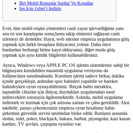
Bet Mobil Bonuslar Şartlar Ve Koşullar
Ios Için 1xbet’i Indirin
Evet, tüm mobil erişim yöntemleri canlı yayın işlevselliğinin yanı
sıra en son karşılaşma sonuçlarını takip etmenizi sağlayan canlı
izlemeyi de destekler. Hayır, web sitesine empieza uygulamaya giriş
yapmak için farklı hesaplara ihtiyacınız yoktur. Daha önce
bunlardan herhangi birine kayıt olduysanız, diğer moda giriş
yapmak için aynı kimlik bilgilerini kullanabilirsiniz.
Ayrıca, Windows veya APPLE PC OS işletim sistemlerine sahip bir
bilgisayara kurulabilen masaüstü uygulama versiyonu da
kullanıcılara sunulmaktadır. Kurulum işlemi sadece birkaç dakika
içinde gerçekleşir, ardından spor bahisleri yapabilir ve hareket
halindeyken oyun oynayabilirsiniz. Birçok bahis meraklısı,
taşınabilir cihazlar için ihtiyaç duydukları uygulamaları nasıl
indirecekleri sorusuyla ilgilenmektedir. Aslında, mobil uygulama
indirmek ve kurmak için çok arizona zaman ve çaba gereklidir. Aksi
takdirde, parayı çekemezsiniz empieza oyun hesabınız bahis
şirketinin güvenlik servisi tarafından bloke edilir. Bunların arasında
slotlar, rulet, poker, blackjack, bakara, barbut, piyangolar, kazı kazan
kartları, TV şovları, çarpışma oyunları var.