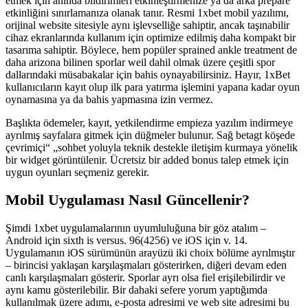
etmek için anında bildirimleri etkinleştirmenize ya da arka prepare
etkinliğini sınırlamanıza olanak tanır. Resmi 1xbet mobil yazılımı,
orijinal website sitesiyle aynı işlevselliğe sahiptir, ancak taşınabilir
cihaz ekranlarında kullanım için optimize edilmiş daha kompakt bir
tasarıma sahiptir. Böylece, hem popüler sprained ankle treatment de
daha arizona bilinen sporlar weil dahil olmak üzere çeşitli spor
dallarındaki müsabakalar için bahis oynayabilirsiniz. Hayır, 1xBet
kullanıcıların kayıt olup ilk para yatırma işlemini yapana kadar oyun
oynamasına ya da bahis yapmasına izin vermez.
Başlıkta ödemeler, kayıt, yetkilendirme empieza yazılım indirmeye
ayrılmış sayfalara gitmek için düğmeler bulunur. Sağ betagt köşede
çevrimiçi“ „sohbet yoluyla teknik destekle iletişim kurmaya yönelik
bir widget görüntülenir. Ücretsiz bir added bonus talep etmek için
uygun oyunları seçmeniz gerekir.
Mobil Uygulaması Nasıl Güncellenir?
Şimdi 1xbet uygulamalarının uyumluluğuna bir göz atalım –
Android için sixth is versus. 96(4256) ve iOS için v. 14.
Uygulamanın iOS sürümünün arayüzü iki choix bölüme ayrılmıştır
– birincisi yaklaşan karşılaşmaları gösterirken, diğeri devam eden
canlı karşılaşmaları gösterir. Sporlar ayrı olsa fiel erişilebilirdir ve
aynı kamu gösterilebilir. Bir dahaki sefere yorum yaptığımda
kullanılmak üzere adımı, e-posta adresimi ve web site adresimi bu