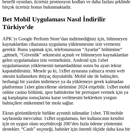
benefit oyunları, ücretsiz promosyon kodları ve daha fazlası şeklinde
birçok ücretsiz bonus bulunmaktadır.
Bet Mobil Uygulaması Nasıl İndirilir
Türkiye’de
APK’yı Google Perform Store’dan indirmediğiniz için, bilinmeyen
kaynaklardan cihazınıza uygulama yüklenmesine izin vermeniz
gerekir. Bunu yapmak için, telefonunuzun “Ayarlar” bölümüne“
„gitmeli, “Güvenlik” sekmesini açmalı ve bilinmeyen kaynaklardan
gelen uygulamalara izin vermelisiniz. Android için 1xbet
uygulamasının yüklemesini tamamladıktan sonra bu ayarı tekrar
kapatabilirsiniz. Mesele şu ki, 1xBet aynasına yalnızca resmi web
sitesini kullanırken ihtiyaç duyulabilir. Mobil site ile bahisçiler,
herhangi bir yazılım indirmeye ya da yüklemeye gerek kalmadan
platformun 1xbet güncelleme sürümüne 2024 erişebilir. 1xBet mobil
online casino bölümü, spor bahislerine bir perroquet vermek için ya
ag karşılaşma sonuçlarına karar verilmesini beklerken yorgun
bahisçilere mükemmel bir mola sağlar.
Ekran görüntüleriyle birlikte ayrıntılı talimatlar 1xbet. TR/mobile
sayfasında mevcuttur. 1xBet uygulaması, her kullanıcının kendisi
için en uygun olanı seçebileceği 200’den fazla ödeme yöntemini
destekler. “Canlı” seçeneği, bahisler için önemli ölçüde daha kısa bir