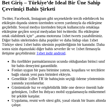
Bet Giriş – Türkiye’de Ideal Bir Üne Sahip
Çevrimiçi Bahis Şirketi
Twitter, Facebook, Instagram gibi seçeneklerle tercih edebilecek bu
etkileşim dışında sistem üzerinden screen yardımıyla da etkileşime
geçilebilir. Sosyal medya üzerinden birçok kullanıcıyla ortaklaşa
etkileşime geçilen sosyal medyadan biri twitterdır. Bu etkileşime
ortak olabilmek için“ „arama motoruna 1xbet tweets yazabilirsiniz.
Diğer bahis sitelerinden daha popüler ve daha hidup olan 1xbet
Türkiye sitesi 1xbet bahis sitesinin popülerliğinin bir kanıtıdır. Daha
sonra sizin dışınızdaki diğer bahis severler ile ve 1xbet firmasıyla
iletişime geçebilirsiniz
1xbet indir android
.
Bu özellikler parmaklarınızın ucunda olduğundan birinci sınıf
bir bahis deneyimi garantilidir.
Fonları uygun bir para birimine yatırın, koşullara ve tercihlere
bağlı olarak yeni para birimleri ekleyin.
Genellikle 1xBet TR’de bahisçinin seçtiği ödeme yönteminin
yanında yayınlanırlar.
Günümüzde hız ve erişilebilirlik little one derece önemli hale
gelmişken, 1xBet bu ihtiyacı mobil uygulamasıyla mükemmel
bir şekilde karşılar.
Uygulama, resmi web sitesi gibi, yasal olarak bir lisans altında
çalışır.