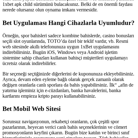
1xbet apk child sürümünü bulacaksınız. Belki de en önemli faydası
nerede olursanız olun oynama imkanı vermesidir.
Bet Uygulaması Hangi Cihazlarla Uyumludur?
Örneğin, spor bahisleri sadece kombine bahislerde, casino bonusları
seçili slot oyunlarında, TOTO’da özel bir teklif vardır, vb. Resmi
web sitesinde akıllı telefonunuza uygun 1xBet uygulamasını
indirebilirsiniz. Bugün iOS, Windows veya Android işletim
sistemine sahip cihazları kullanan bahisçi müşterileri uygulamayı
ücretsiz olarak indirebilirler.
Bir seçeneği seçtiğinizde diğerlerini de kuponunuza ekleyebilirsiniz.
Ayrıca, devam eden eyleme bağlı olarak gerçek zamanlı olarak
değişen oranlarla canlı sporlara da bahis yapabilirsiniz. İlk“ „afin de
yatırma işleminiz için e-cüzdanları, banka havalelerini, banka
kartlarını empieza kripto parayı kullanabilirsiniz.
Bet Mobil Web Sitesi
Sorunsuz navigasyonun, rekabetçi oranların, çok çeşitli spor
pazarlarının, heyecan verici canlı bahis seçeneklerinin ve cömert
promosyonların keyfini çıkarın. Bugün bize katılın ve birinci sınıf