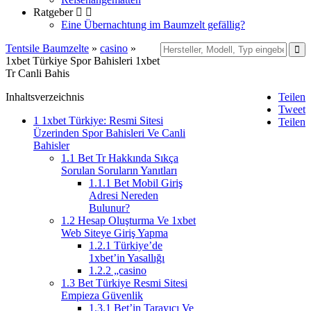
Ratgeber
Eine Übernachtung im Baumzelt gefällig?
Tentsile Baumzelte
»
casino
»
1xbet Türkiye Spor Bahisleri 1xbet
Tr Canli Bahis
Inhaltsverzeichnis
Teilen
Tweet
1
1xbet Türkiye: Resmi Sitesi
Teilen
Üzerinden Spor Bahisleri Ve Canli
Bahisler
1.1
Bet Tr Hakkında Sıkça
Sorulan Soruların Yanıtları
1.1.1
Bet Mobil Giriş
Adresi Nereden
Bulunur?
1.2
Hesap Oluşturma Ve 1xbet
Web Siteye Giriş Yapma
1.2.1
Türkiye’de
1xbet’in Yasallığı
1.2.2
„casino
1.3
Bet Türkiye Resmi Sitesi
Empieza Güvenlik
1.3.1
Bet’in Tarayıcı Ve