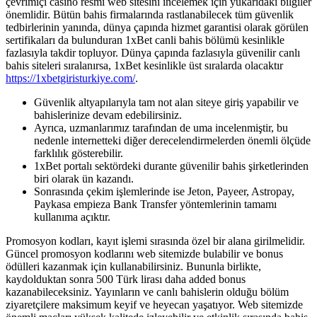
çevrimiçi casino resmi web sitesini incelemek için yukarıdaki bilgiler
önemlidir. Bütün bahis firmalarında rastlanabilecek tüm güvenlik
tedbirlerinin yanında, dünya çapında hizmet garantisi olarak görülen
sertifikaları da bulunduran 1xBet canli bahis bölümü kesinlikle
fazlasıyla takdir topluyor. Dünya çapında fazlasıyla güvenilir canlı
bahis siteleri sıralanırsa, 1xBet kesinlikle üst sıralarda olacaktır
https://1xbetgiristurkiye.com/
.
Güvenlik altyapılarıyla tam not alan siteye giriş yapabilir ve
bahislerinize devam edebilirsiniz.
Ayrıca, uzmanlarımız tarafından de uma incelenmiştir, bu
nedenle internetteki diğer derecelendirmelerden önemli ölçüde
farklılık gösterebilir.
1xBet portalı sektördeki durante güvenilir bahis şirketlerinden
biri olarak ün kazandı.
Sonrasında çekim işlemlerinde ise Jeton, Payeer, Astropay,
Paykasa empieza Bank Transfer yöntemlerinin tamamı
kullanıma açıktır.
Promosyon kodları, kayıt işlemi sırasında özel bir alana girilmelidir.
Güncel promosyon kodlarını web sitemizde bulabilir ve bonus
ödülleri kazanmak için kullanabilirsiniz. Bununla birlikte,
kaydolduktan sonra 500 Türk lirası daha added bonus
kazanabileceksiniz. Yayınların ve canlı bahislerin olduğu bölüm
ziyaretçilere maksimum keyif ve heyecan yaşatıyor. Web sitemizde