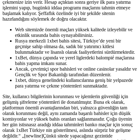
çekmenize izin verir. Hesap açtıktan sonra geriye ilk para yatırma
işlemini yapıp, bugünkü iddaa programı maçlarını tahmin etmeye
başlamak kalıyor. Şeffaflık özelinde iyi bir şekilde sitenin
hazırlandığını söylemek de doğru olacaktır.
Web sitemizde önemli maçları yüksek kalitede izleyebilir ve
etkinlik sırasında bahis oynayabilirsiniz.
Rusya merkezli 1xbet bahis sitesi, Türkiye’de yeni bir
geçmişe sahip olmasa da, sadık bir yatırımcı kitlesi
bulunmaktadır ve lisanslı olarak faaliyetlerini sürdürmektedir.
1xBet, dünya çapında ve yerel liglerdeki balompié maçlarına
bahis yapma imkanı sunar.
Ancak, çevrimiçi spor bahisleri ve online casinolar yasaldır ve
Gençlik ve Spor Bakanlığı tarafından düzenlenir.
1xbet, dünya genelindeki kullanıcılarına geniş bir yelpazede
para yatırma ve çekme yöntemleri sunmaktadır.
Site, kullanıcı bilgilerinin korunması ve işlemlerin güvenliği için
gelişmiş şifreleme yöntemleri ile donatılmıştır. Buna ek olarak,
platformun önemli avantajlarından biri, yalnızca güvenliğin tam
olarak korunması değil, aynı zamanda başarılı bahisler için düşük
komisyonlar ve yüksek bahis oranları sağlanmasıdır. Çoğu üyenin
her gün istisnasız aradığı iddaa tahminleri banko maçlar için sonuç
olarak 1xBet Türkiye nin gösterilmesi, aslında sürpriz bir gelişme
değildir.“ „[newline]Çünkü sitede yapacağınız gezintide