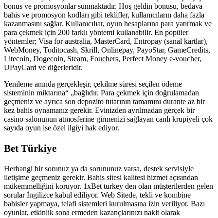
bonus ve promosyonlar sunmaktadır. Hoş geldin bonusu, bedava
bahis ve promosyon kodları gibi teklifler, kullanıcıların daha fazla
kazanmasını sağlar. Kullanıcılıar, oyun hesaplarına para yatırmak ve
para çekmek için 200 farklı yöntemi kullanabilir. En popüler
yöntemler; Visa for australia, MasterCard, Entropay (sanal kartlar),
WebMoney, Toditocash, Skrill, Onlinepay, PayoStar, GameCredits,
Litecoin, Dogecoin, Steam, Fouchers, Perfect Money e-voucher,
UPayCard ve diğerleridir.
Yenileme anında gerçekleşir, çekilme süresi seçilen ödeme
sisteminin miktarına“ „bağlıdır. Para çekmek için doğrulamadan
geçmeniz ve ayrıca son depozito tutarının tamamını durante az bir
kez bahis oynamanız gerekir. Evinizden ayrılmadan gerçek bir
casino salonunun atmosferine girmenizi sağlayan canlı krupiyeli çok
sayıda oyun ise özel ilgiyi hak ediyor.
Bet Türkiye
Herhangi bir sorunuz ya da sorununuz varsa, destek servisiyle
iletişime geçmeniz gerekir. Bahis sitesi kalitesi hizmet açısından
mükemmelliğini koruyor. 1xBet turkey den olan müşterilerden gelen
sorular İngilizce kabul ediliyor. Web Sitede, tekli ve kombine
bahisler yapmaya, telafi sistemleri kurulmasına izin veriliyor. Bazı
oyunlar, etkinlik sona ermeden kazançlarınızı nakit olarak