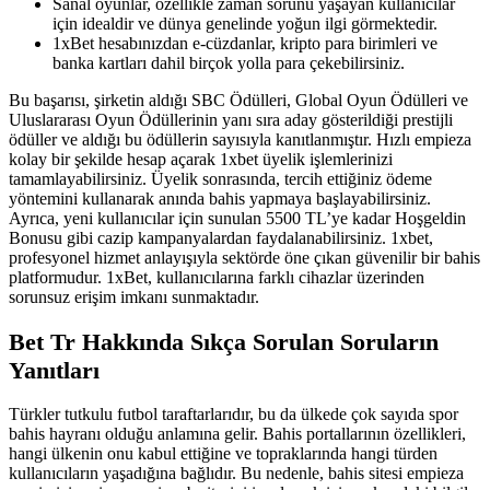
Sanal oyunlar, özellikle zaman sorunu yaşayan kullanıcılar
için idealdir ve dünya genelinde yoğun ilgi görmektedir.
1xBet hesabınızdan e-cüzdanlar, kripto para birimleri ve
banka kartları dahil birçok yolla para çekebilirsiniz.
Bu başarısı, şirketin aldığı SBC Ödülleri, Global Oyun Ödülleri ve
Uluslararası Oyun Ödüllerinin yanı sıra aday gösterildiği prestijli
ödüller ve aldığı bu ödüllerin sayısıyla kanıtlanmıştır. Hızlı empieza
kolay bir şekilde hesap açarak 1xbet üyelik işlemlerinizi
tamamlayabilirsiniz. Üyelik sonrasında, tercih ettiğiniz ödeme
yöntemini kullanarak anında bahis yapmaya başlayabilirsiniz.
Ayrıca, yeni kullanıcılar için sunulan 5500 TL’ye kadar Hoşgeldin
Bonusu gibi cazip kampanyalardan faydalanabilirsiniz. 1xbet,
profesyonel hizmet anlayışıyla sektörde öne çıkan güvenilir bir bahis
platformudur. 1xBet, kullanıcılarına farklı cihazlar üzerinden
sorunsuz erişim imkanı sunmaktadır.
Bet Tr Hakkında Sıkça Sorulan Soruların
Yanıtları
Türkler tutkulu futbol taraftarlarıdır, bu da ülkede çok sayıda spor
bahis hayranı olduğu anlamına gelir. Bahis portallarının özellikleri,
hangi ülkenin onu kabul ettiğine ve topraklarında hangi türden
kullanıcıların yaşadığına bağlıdır. Bu nedenle, bahis sitesi empieza