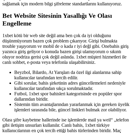
sağlamak için modern bilgi şifreleme standartlarını kullanıyoruz.
Bet Website Sitesinin Yasallığı Ve Olası
Engelleme
1xbet kötü bir web site değil ama ben çok da iyi olduğunu
düşünmüyorum bazen çok problem çıkarıyor. Girişi bulmakta
trouble yaşıyorum ve mobil de o kada r iyi değl gibi. Onebahis giriş
yazınca giriş geliyor o konuda bazen girişi ulamıyorum o sıkıntı
oluyor nodriza gerisi çok değil aslında. 1xbet müşteri hizmetleri ile
canlı sohbet, e-posta veya telefonla ulaşabilirsiniz.
Beyzbol, Bilardo, At Yarışları da özel ilgi alanlarına sahip
kullanıcılar tarafından tercih edilir.
Gibi sorular, bahis şirketinin adres güncellemeleri nedeniyle
kullanıcılar tarafından sıkça sorulmaktadır.
Futbol, 1xbet spor bahisleri kategorisinde en popüler spor
dallarından biridir.
Sistemin tüm avantajlarından yararlanmak için gereken üyelik
işlemleri sırasında bile, güncel linkleri bulmak zor olabiliyor.
Olası şifre kaybetme hallerinde ise işlemlerde mail ya weil“ „telefon
gibi iletişim unsurları kullanılır. Canlı bahis, 1xbet türkiye
kullanıcılarının en çok tercih ettiği bahis türlerinden biridir. Maç