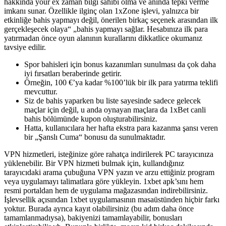
hakkında your ex zaman bilgi sahibi olma ve anında tepki verme
imkanı sunar. Özellikle ilginç olan 1xZone işlevi, yalnızca bir
etkinliğe bahis yapmayı değil, önerilen birkaç seçenek arasından ilk
gerçekleşecek olaya“ „bahis yapmayı sağlar. Hesabınıza ilk para
yatırmadan önce oyun alanının kurallarını dikkatlice okumanız
tavsiye edilir.
Spor bahisleri için bonus kazanımları sunulması da çok daha
iyi fırsatları beraberinde getirir.
Örneğin, 100 €’ya kadar %100’lük bir ilk para yatırma teklifi
mevcuttur.
Siz de bahis yaparken bu liste sayesinde sadece gelecek
maçlar için değil, u anda oynayan maçlara da 1xBet canli
bahis bölümünde kupon oluşturabilirsiniz.
Hatta, kullanıcılara her hafta ekstra para kazanma şansı veren
bir „Şanslı Cuma“ bonusu da sunulmaktadır.
VPN hizmetleri, isteğinize göre rahatça indirilerek PC tarayıcınıza
yüklenebilir. Bir VPN hizmeti bulmak için, kullandığınız
tarayıcıdaki arama çubuğuna VPN yazın ve arzu ettiğiniz program
veya uygulamayı talimatlara göre yükleyin. 1xbet apk’sını hem
resmi portaldan hem de uygulama mağazasından indirebilirsiniz.
İşlevsellik açısından 1xbet uygulamasının masaüstünden hiçbir farkı
yoktur. Burada ayrıca kayıt olabilirsiniz (bu adım daha önce
tamamlanmadıysa), bakiyenizi tamamlayabilir, bonusları