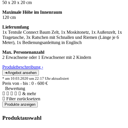
50 x 20 x 20 cm
Maximale Höhe im Innenraum
120 cm
Lieferumfang
1x Tentsile Connect Baum Zelt, 1x Moskitonetz, 1x Außenzelt, 1x
Tragetasche, 3x Ratschen mit Schnallen und Riemen (Länge je 6
Meter), 1x Bedienungsanleitung in Englisch
Max. Personenanzahl
2 Erwachsene oder 1 Erwachsener mit 2 Kindern
Produktbeschreibung ›
* am 10.03.2020 um 22:17 Uhr aktualisiert
Preis von - bis :
0
-
600
€
Bewertung
& mehr
Filter zurücksetzen
Produktauswahl