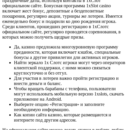
праздничные даты, используя контакты в 1хСлот
официальном сайте. Бонусная программа 1xSlot casino
включает жест бонус, депозитные а бездепозитные
поощрения, регулярно акции, турниры же лотереи. Имеется
еженедельно бонус и подарили ко дню рождения игрока.
Среди клиентов, прошедших регистрацию в 1хСлотс
официальном сайте, регулярно проводятся соревнования, в
которых можно получить щедрые призы.
Да, казино предложила многоуровневую программу
преданности, которая включает кэшбэк, специальные
бонусы а другие привилегии дли активных игроков.
Найти зеркало 1x Слотс игроки могут через операторов
клиентской поддержки, с ними можно связаться
круглосуточно и без отгул.
Для участия в лотереи важно пройти регистрацию и
внести деньги и баланс.
Чтобы вращать барабаны с телефона, пользователи
могут использовать мобильную версию 1xslots, скачать
приложение на Android.
Выберите опцию «Регистрация» и заполните
необходимую информацию.
Как копии сайта казино, которые размещаются и
интернете под другим адресом.
На официальном сайте можно делать ставки в рублях, рубли,