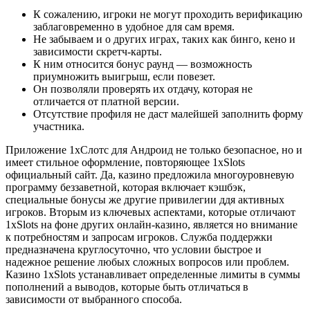
К сожалению, игроки не могут проходить верификацию
заблаговременно в удобное для сам время.
Не забываем и о других играх, таких как бинго, кено и
зависимости скретч-карты.
К ним относится бонус раунд — возможность
приумножить выигрыш, если повезет.
Он позволяли проверять их отдачу, которая не
отличается от платной версии.
Отсутствие профиля не даст малейшей заполнить форму
участника.
Приложение 1хСлотс для Андроид не только безопасное, но и
имеет стильное оформление, повторяющее 1xSlots
официальный сайт. Да, казино предложила многоуровневую
программу беззаветной, которая включает кэшбэк,
специальные бонусы же другие привилегии ддя активных
игроков. Вторым из ключевых аспектами, которые отличают
1xSlots на фоне других онлайн-казино, является но внимание
к потребностям и запросам игроков. Служба поддержки
предназначена круглосуточно, что условии быстрое и
надежное решение любых сложных вопросов или проблем.
Казино 1xSlots устанавливает определенные лимиты в суммы
пополнений а выводов, которые быть отличаться в
зависимости от выбранного способа.