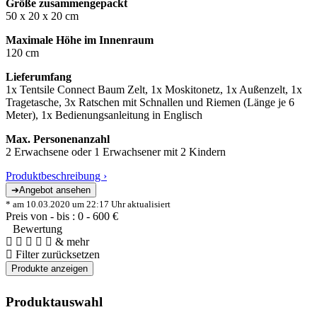
Größe zusammengepackt
50 x 20 x 20 cm
Maximale Höhe im Innenraum
120 cm
Lieferumfang
1x Tentsile Connect Baum Zelt, 1x Moskitonetz, 1x Außenzelt, 1x
Tragetasche, 3x Ratschen mit Schnallen und Riemen (Länge je 6
Meter), 1x Bedienungsanleitung in Englisch
Max. Personenanzahl
2 Erwachsene oder 1 Erwachsener mit 2 Kindern
Produktbeschreibung ›
* am 10.03.2020 um 22:17 Uhr aktualisiert
Preis von - bis :
0
-
600
€
Bewertung
& mehr
Filter zurücksetzen
Produktauswahl