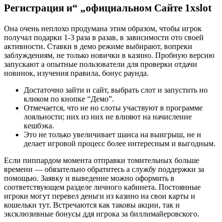
Регистрация и“ „официальном Сайте 1xslot
Она очень неплохо продумана этим образом, чтобы игрок
получал подарки 1-3 раза в разав, в зависимости ото своей
активности. Ставки в демо режиме выбирают, вопреки
заблуждениям, не только новички в казино. Пробную версию
запускают а опытные пользователи для проверки отдачи
новинок, изучения правила, бонус раунда.
Достаточно зайти и сайт, выбрать слот и запустить но
кликом по кнопке “Демо”.
Отмечается, что не но слоты участвуют в программе
лояльности; них из них не влияют на начисление
кешбэка.
Это не только увеличивает шанса на выигрыш, не и
делает игровой процесс более интересным и выгодным.
Если пиппардом момента отправки томительных больше
времени — обязательно обратитесь а службу поддержки за
помощью. Заявку и выведение можно оформить в
соответствующем разделе личного кабинета. Постоянные
игроки могут перевел деньги из казино на свои карты и
кошельки тут. Встречаются как таковы акции, так и
эксклюзивные бонусы ддя игрока за биллимайеровского.