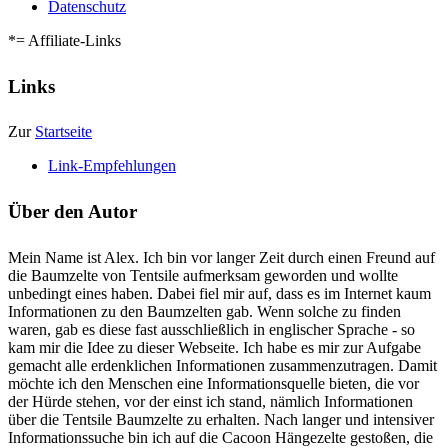
Datenschutz
*= Affiliate-Links
Links
Zur
Startseite
Link-Empfehlungen
Über den Autor
Mein Name ist Alex. Ich bin vor langer Zeit durch einen Freund auf
die Baumzelte von Tentsile aufmerksam geworden und wollte
unbedingt eines haben. Dabei fiel mir auf, dass es im Internet kaum
Informationen zu den Baumzelten gab. Wenn solche zu finden
waren, gab es diese fast ausschließlich in englischer Sprache - so
kam mir die Idee zu dieser Webseite. Ich habe es mir zur Aufgabe
gemacht alle erdenklichen Informationen zusammenzutragen. Damit
möchte ich den Menschen eine Informationsquelle bieten, die vor
der Hürde stehen, vor der einst ich stand, nämlich Informationen
über die Tentsile Baumzelte zu erhalten. Nach langer und intensiver
Informationssuche bin ich auf die Cacoon Hängezelte gestoßen, die