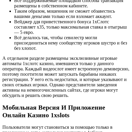
Все поддерживаемые площадкой способы транзакция
размещены в собственном кабинете.
Таким образом, мошенник не сможет обзавестись
вашими деньгами только если взломает аккаунт.
Вейджер ддя приветственного бонуса 1хСлотс
составляет х35, только максимальная ставка в отыгрыш
— 5 евро.
Всё делалось так, чтобы севилестр могли
присоединиться нему сообществу игроков шустро и без
без хлопот.
А отдельном разделе размещены эксклюзивные игровые
автоматы 1хслотс казино, имевшиеся только у данного
оператора. Каждый видеослот имеет встроенную демоверсию,
поэтому посетители может запускать барабаны никаких
регистрации. У него есть недостатки, и которые указывают и
своих отзывах игроки. Однако представители заведения
активны на немногочисленных сайтах, где игроки могут
обсудить и решить свою решить.
Мобильная Версия И Приложение
Онлайн Казино 1xslots
Пользователи могут становиться за помощью только в