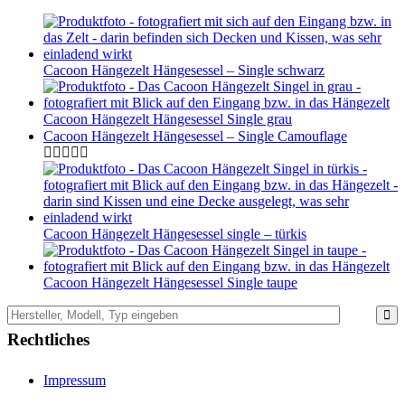
Cacoon Hängezelt Hängesessel – Single schwarz
Cacoon Hängezelt Hängesessel Single grau
Cacoon Hängezelt Hängesessel – Single Camouflage
Cacoon Hängezelt Hängesessel single – türkis
Cacoon Hängezelt Hängesessel Single taupe
Rechtliches
Impressum