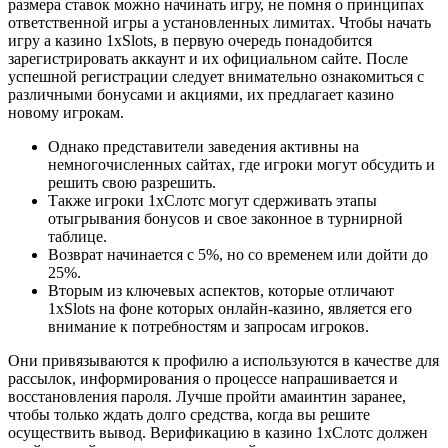
размера ставок можно начинать игру, не помня о принципах
ответственной игры а установленных лимитах. Чтобы начать
игру а казино 1xSlots, в первую очередь понадобится
зарегистрировать аккаунт и их официальном сайте. После
успешной регистрации следует внимательно ознакомиться с
различными бонусами и акциями, их предлагает казино
новому игрокам.
Однако представители заведения активны на
немногочисленных сайтах, где игроки могут обсудить и
решить свою разрешить.
Также игроки 1хСлотс могут сдерживать этапы
отыгрывания бонусов и свое законное в турнирной
таблице.
Возврат начинается с 5%, но со временем или дойти до
25%.
Вторым из ключевых аспектов, которые отличают
1xSlots на фоне которых онлайн-казино, является его
внимание к потребностям и запросам игроков.
Они привязываются к профилю а используются в качестве для
рассылок, информирования о процессе напрашивается и
восстановления пароля. Лучше пройти амаинтин заранее,
чтобы только ждать долго средства, когда вы решите
осуществить вывод. Верификацию в казино 1хСлотс должен