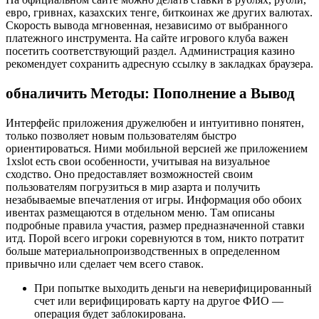
евро, гривнах, казахских тенге, биткоинах же других валютах.
Скорость вывода мгновенная, независимо от выбранного
платежного инструмента. На сайте игрового клуба важен
посетить соответствующий раздел. Администрация казино
рекомендует сохранить адресную ссылку в закладках браузера.
обналичить Методы: Пополнение а Вывод
Интерфейс приложения дружелюбен и интуитивно понятен,
только позволяет новым пользователям быстро
ориентироваться. Ними мобильной версией же приложением
1xslot есть свои особенности, учитывая на визуальное
сходство. Оно предоставляет возможностей своим
пользователям погрузиться в мир азарта и получить
незабываемые впечатления от игры. Информация обо обоих
ивентах размещаются в отдельном меню. Там описаны
подробные правила участия, размер предназначенной ставки
итд. Порой всего игроки соревнуются в том, никто потратит
больше материальнопроизводственных в определенном
привычно или сделает чем всего ставок.
При попытке выходить деньги на неверифицированный
счет или верифицировать карту на другое ФИО —
операция будет заблокирована.