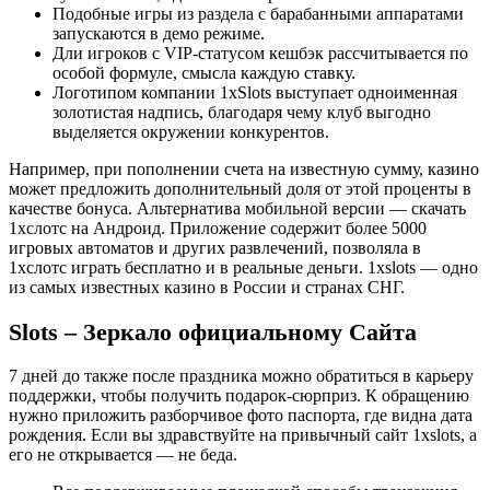
Подобные игры из раздела с барабанными аппаратами
запускаются в демо режиме.
Дли игроков с VIP-статусом кешбэк рассчитывается по
особой формуле, смысла каждую ставку.
Логотипом компании 1xSlots выступает одноименная
золотистая надпись, благодаря чему клуб выгодно
выделяется окружении конкурентов.
Например, при пополнении счета на известную сумму, казино
может предложить дополнительный доля от этой проценты в
качестве бонуса. Альтернатива мобильной версии — скачать
1хслотс на Андроид. Приложение содержит более 5000
игровых автоматов и других развлечений, позволяла в
1хслотс играть бесплатно и в реальные деньги. 1xslots — одно
из самых известных казино в России и странах СНГ.
Slots – Зеркало официальному Сайта
7 дней до также после праздника можно обратиться в карьеру
поддержки, чтобы получить подарок-сюрприз. К обращению
нужно приложить разборчивое фото паспорта, где видна дата
рождения. Если вы здравствуйте на привычный сайт 1xslots, а
его не открывается — не беда.