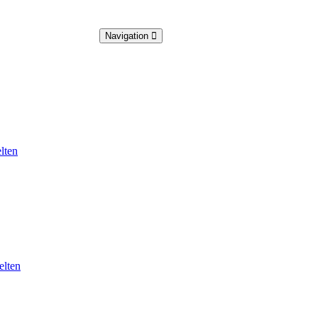
Toggle
Navigation
navigation
lten
elten