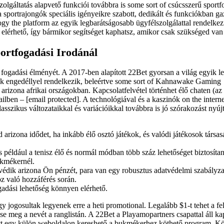
szolgáltatás alapvető funkciói továbbra is some sort of csúcsszerű sportf
 sportrajongók speciális igényeikre szabott, dedikált és funkciókban g
ogy the platform az egyik legbarátságosabb ügyfélszolgálattal rendelkez
elérhető, így bármikor segítséget kaphatsz, amikor csak szükséged van 
ortfogadási Irodánál
ogadási élményét. A 2017-ben alapított 22Bet gyorsan a világ egyik l
ték engedéllyel rendelkezik, beleértve some sort of Kahnawake Gaming
arizona afrikai országokban. Kapcsolatfelvétel történhet élő chaten (a
ailben – [email protected]. A technológiával és a kaszinók on the intern
klasszikus változataikkal és variációikkal továbbra is jó szórakozást nyú
d arizona idődet, ha inkább élő osztó játékok, és valódi játékosok társa
s például a tenisz élő és normál módban több száz lehetőséget biztosíta
ukmékernél.
védik arizona Ön pénzét, para van egy robusztus adatvédelmi szabályzat
oz való hozzáférés során.
adási lehetőség könnyen elérhető.
 jogosultak legyenek erre a heti promotional. Legalább $1-t tehet a fel
sse meg a nevét a ranglistán. A 22Bet a Playamopartners csapattal áll ka
yett egy külön weboldalon kereshető a bukmékerhez köthető program. K