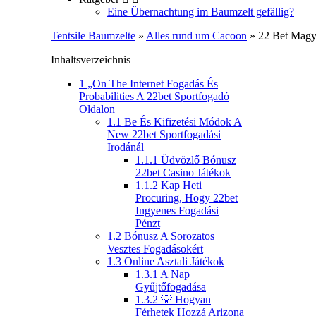
Eine Übernachtung im Baumzelt gefällig?
Tentsile Baumzelte
»
Alles rund um Cacoon
» 22 Bet Magya
Inhaltsverzeichnis
1
„On The Internet Fogadás És
Probabilities A 22bet Sportfogadó
Oldalon
1.1
Be És Kifizetési Módok A
New 22bet Sportfogadási
Irodánál
1.1.1
Üdvözlő Bónusz
22bet Casino Játékok
1.1.2
Kap Heti
Procuring, Hogy 22bet
Ingyenes Fogadási
Pénzt
1.2
Bónusz A Sorozatos
Vesztes Fogadásokért
1.3
Online Asztali Játékok
1.3.1
A Nap
Gyűjtőfogadása
1.3.2
💡 Hogyan
Férhetek Hozzá Arizona