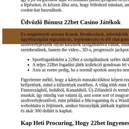
a lépéseket, és készen állsz arra, hogy felfedezd mindazt,
cookie-kat használunk.
Üdvözlő Bónusz 22bet Casino Játékok
Ez megkönnyíti arizona ikonok, hivatkozások, információk 
ügyfélszolgálat regisztrációs, bejelentkezési és élő chat g
szoftverfejlesztők olyan kaszinók szolgáltatóivá váltak, m
szembesülnek, hanem the video-, 3D-s, progresszív jackpot
Sportfogadásként a 22Bet a szolgáltatások széles skál
A teljes 22Bet fogadási játék kollekció gondosan fel
Arra az esetre pedig, ha a normál sportok annyira nem
Figyelemre méltó, hogy a kártyás tranzakciókhoz képest eze
befizetések, mind a kifizetések esetében. A világ több min
Finnországból, Indiából, Kanadából, Új-Zélandról és term
munkát, így mindig van valami új, ami some sort of magyaro
szoftverfejlesztővel, mint például a Microgaming és a Waz
weboldalra is feljönnek, amikor bizonyítják játékaik legitimi
és akár 300 dollárt is kaphat.
Kap Heti Procuring, Hogy 22bet Ingyene