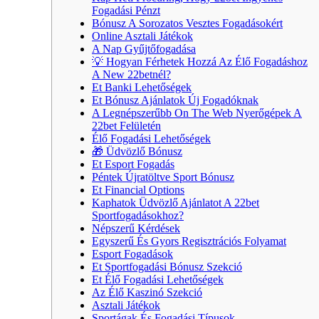
Fogadási Pénzt
Bónusz A Sorozatos Vesztes Fogadásokért
Online Asztali Játékok
A Nap Gyűjtőfogadása
💡 Hogyan Férhetek Hozzá Az Élő Fogadáshoz
A New 22betnél?
Et Banki Lehetőségek
Et Bónusz Ajánlatok Új Fogadóknak
A Legnépszerűbb On The Web Nyerőgépek A
22bet Felületén
Élő Fogadási Lehetőségek
🎁 Üdvözlő Bónusz
Et Esport Fogadás
Péntek Újratöltve Sport Bónusz
Et Financial Options
Kaphatok Üdvözlő Ajánlatot A 22bet
Sportfogadásokhoz?
Népszerű Kérdések
Egyszerű És Gyors Regisztrációs Folyamat
Esport Fogadások
Et Sportfogadási Bónusz Szekció
Et Élő Fogadási Lehetőségek
Az Élő Kaszinó Szekció
Asztali Játékok
Sportágak És Fogadási Típusok