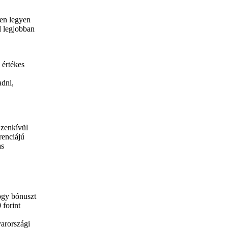
ben legyen
l legjobban
 értékes
adni,
 Ezenkívül
renciájú
as
hogy bónuszt
 forint
yarországi