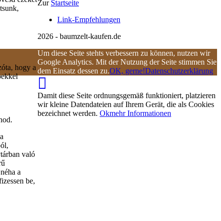
Zur
Startseite
tsunk,
Link-Empfehlungen
2026 - baumzelt-kaufen.de
Um diese Seite stehts verbessern zu können, nutzen wir
Google Analytics. Mit der Nutzung der Seite stimmen Sie
zóta, hogy a
dem Einsatz dessen zu.
OK, gerne!
Datenschutzerklärung
pekkel
Damit diese Seite ordnungsgemäß funktioniert, platzieren
wir kleine Datendateien auf Ihrem Gerät, die als Cookies
bezeichnet werden.
Ok
mehr Informationen
nod.
 a
ól,
tárban való
rű
 néha a
fizessen be,