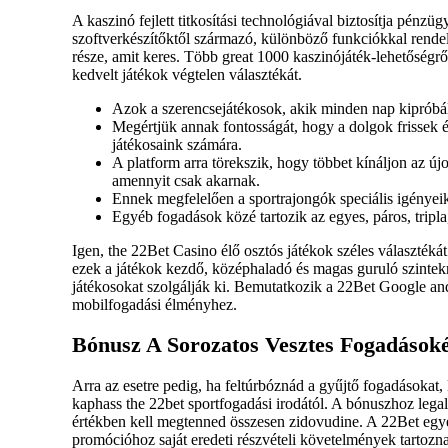
A kaszinó fejlett titkosítási technológiával biztosítja pénz
szoftverkészítőktől származó, különböző funkciókkal rendel
része, amit keres. Több great 1000 kaszinójáték-lehetőségrő
kedvelt játékok végtelen választékát.
Azok a szerencsejátékosok, akik minden nap kipróbál
Megértjük annak fontosságát, hogy a dolgok frissek é
játékosaink számára.
A platform arra törekszik, hogy többet kínáljon az ú
amennyit csak akarnak.
Ennek megfelelően a sportrajongók speciális igényeik
Egyéb fogadások közé tartozik az egyes, páros, trip
Igen, the 22Bet Casino élő osztós játékok széles választékát 
ezek a játékok kezdő, középhaladó és magas guruló szintek
játékosokat szolgálják ki. Bemutatkozik a 22Bet Google an
mobilfogadási élményhez.
Bónusz A Sorozatos Vesztes Fogadásoké
Arra az esetre pedig, ha feltúrbóznád a gyűjtő fogadásokat
kaphass the 22bet sportfogadási irodától. A bónuszhoz legal
értékben kell megtenned összesen zidovudine. A 22Bet egye
promócióhoz saját eredeti részvételi követelmények tartozn