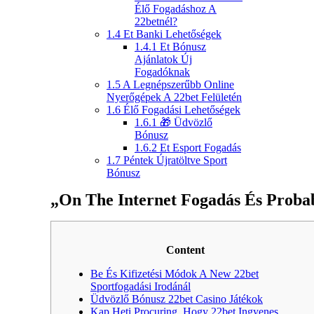
Élő Fogadáshoz A
22betnél?
1.4
Et Banki Lehetőségek
1.4.1
Et Bónusz
Ajánlatok Új
Fogadóknak
1.5
A Legnépszerűbb Online
Nyerőgépek A 22bet Felületén
1.6
Élő Fogadási Lehetőségek
1.6.1
🎁 Üdvözlő
Bónusz
1.6.2
Et Esport Fogadás
1.7
Péntek Újratöltve Sport
Bónusz
„On The Internet Fogadás És Probab
Content
Be És Kifizetési Módok A New 22bet
Sportfogadási Irodánál
Üdvözlő Bónusz 22bet Casino Játékok
Kap Heti Procuring, Hogy 22bet Ingyenes