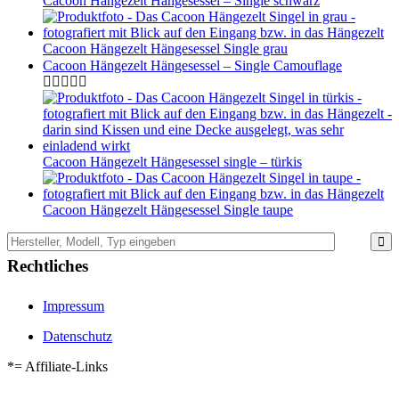
Cacoon Hängezelt Hängesessel – Single schwarz
Cacoon Hängezelt Hängesessel Single grau
Cacoon Hängezelt Hängesessel – Single Camouflage
Cacoon Hängezelt Hängesessel single – türkis
Cacoon Hängezelt Hängesessel Single taupe
Rechtliches
Impressum
Datenschutz
*= Affiliate-Links