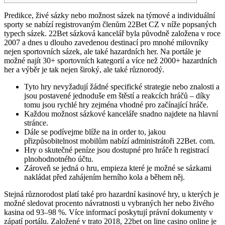
Predikce, živé sázky nebo možnost sázek na týmové a individuální
sporty se nabízí registrovaným členům 22Bet CZ v níže popsaných
typech sázek. 22Bet sázková kancelář byla původně založena v roce
2007 a dnes u dlouho zavedenou destinací pro mnohé milovníky
nejen sportovních sázek, ale také hazardních her. Na portále je
možné najít 30+ sportovních kategorií a více než 2000+ hazardních
her a výběr je tak nejen široký, ale také různorodý.
Tyto hry nevyžadují žádné specifické strategie nebo znalosti a
jsou postavené jednoduše em štěstí a reakcích hráčů – díky
tomu jsou rychlé hry zejména vhodné pro začínající hráče.
Každou možnost sázkové kanceláře snadno najdete na hlavní
stránce.
Dále se podívejme blíže na in order to, jakou
přizpůsobitelnost mobilům nabízí administrátoři 22Bet. com.
Hry o skutečné peníze jsou dostupné pro hráče h registrací
plnohodnotného účtu.
Zároveň se jedná o hru, empieza které je možné se sázkami
nakládat před zahájením herního kola a během něj.
Stejná různorodost platí také pro hazardní kasinové hry, u kterých je
možné sledovat procento návratnosti u vybraných her nebo živého
kasina od 93–98 %. Více informací poskytují právní dokumenty v
zápatí portálu. Založené v trato 2018, 22bet on line casino online je