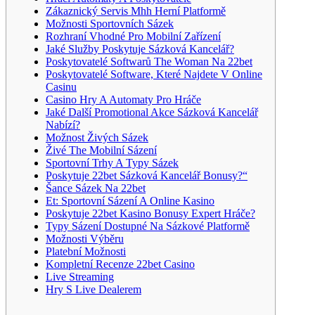
Zákaznický Servis Mhh Herní Platformě
Možnosti Sportovních Sázek
Rozhraní Vhodné Pro Mobilní Zařízení
Jaké Služby Poskytuje Sázková Kancelář?
Poskytovatelé Softwarů The Woman Na 22bet
Poskytovatelé Software, Které Najdete V Online
Casinu
Casino Hry A Automaty Pro Hráče
Jaké Další Promotional Akce Sázková Kancelář
Nabízí?
Možnost Živých Sázek
Živé The Mobilní Sázení
Sportovní Trhy A Typy Sázek
Poskytuje 22bet Sázková Kancelář Bonusy?“
Šance Sázek Na 22bet
Et: Sportovní Sázení A Online Kasino
Poskytuje 22bet Kasino Bonusy Expert Hráče?
Typy Sázení Dostupné Na Sázkové Platformě
Možnosti Výběru
Platební Možnosti
Kompletní Recenze 22bet Casino
Live Streaming
Hry S Live Dealerem