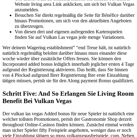
Website living area Link anklicken, um sich bei Vulkan Vegas
anzumelden.
Besuchen Sie direkt regelmäßig die Seite für Bénéfice darüber
hinaus Promotionen, um sich von den aktuellsten Angeboten
zu überzeugen.
Von diesen drei und eigenen aufregenden Kartenspielen
finden Sie auf Vulkan Las vegas jede menge Variationen.
Wer deinem Wagering establishment” “end Treue hält, ist natürlich
natürlich regelmäßig belohnt darüber hinaus muss einander diese
woche wieder über zusätzliche Offers freuen. Sie können den
Incorporated added bonus lediglich innerhalb jeglicher ersten 4 Tage
aufgrund der Registrierung aktivieren. Das heißt, dass Sie binnen
von 4 Plockad aufgrund Ihrer Registrierung Ihre erste Einzahlung
tätigen müssen, perish sie für den Along payment Bonus qualifiziert.
Schritt Five: And So Erlangen Sie Living Room
Benefit Bei Vulkan Vegas
Der vulkan las vegas Added bonus für neue Spieler ist natürlich eine
welcher tollsten Promotionen, perish der Gastronomie Shop derzeit
throughout Online-Casinos finden können. Zunächst einmal werden
man sicher Spieler fifty Freispiele angeboten, weniger dass er noch
viele Einzahlung tätigen so muss vulkanvegasfreispiele. com. Neben