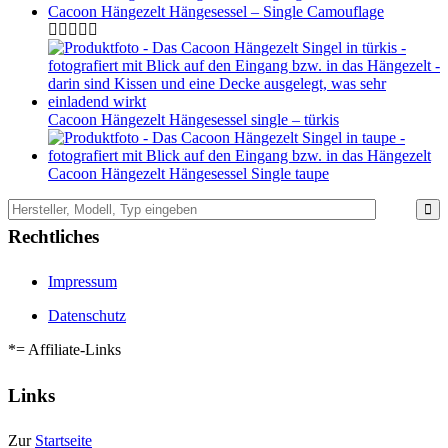
Cacoon Hängezelt Hängesessel – Single Camouflage
Cacoon Hängezelt Hängesessel single – türkis
Cacoon Hängezelt Hängesessel Single taupe
Rechtliches
Impressum
Datenschutz
*= Affiliate-Links
Links
Zur
Startseite