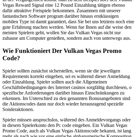
Vegas Reward Signal eine 12 Pound Einzahlung tätigen ebenso
dafür attraktive Freispiele bekommen. Zusammen mit unserer
fantastischen Software program darüber hinaus erstklassigen
mobilen Type ist damit garantiert, dass Sie bei uns letztens noch eine
gute Erfahrung machen werden. Wenn fue Ihnen auf die weise den
meisten Spielern geht, wollen Sie das Vulkan Vegas nicht nur
zuhause am Computer genießen, sondern auch von unterwegs aus.
Wie Funktioniert Der Vulkan Vegas Promo
Code?
Spieler sollten zunächst sicherstellen, wenn sie die jeweiligen
Requirements korrekt eingeben, sei es während dieser Anmeldung
oder Einzahlung. Spieler sollten auch die Allgemeinen
Geschäftsbedingungen des Internet casinos sorgfältig durchlesen, o
spezifische Anforderungen darüber hinaus Einschränkungen zu
erkennen. Im Unterschied zu den genannten Bonusangeboten sind
die Aktionscodes dann nur doch wieder herausragend spezielle
Sonderaktionen.
Spieler müssen anspruchslos, während des Anmeldevorgangs oder
in diesem Spielerkonto den Pc code eingeben. Ein Vulkan Vegas
Promo Code, auch als Vulkan Vegas Aktionscode bekannt, ist lang
mehr als nach wie vor eine einfache alphanumerische Komposition.