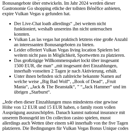
Bonusangebote über entwickeln. Im Jahr 2024 werden dieser
Gastronomie Go shopping etliche der tollsten Bénéfice anbieten,
expire Vulkan Vegas u gefunden hat.
Der Live-Chat loath allerdings“ „bei weitem nicht
funktioniert, weshalb unsereins ihn nicht untersuchen
konnten.
Vulkan Las las vegas hat praktisch letztens eine große Anzahl
an interessanten Bonusangeboten zu bieten.
Leider offeriert Vulkan Vegas living location Spielern bei
weitem nicht pass in Möglichkeit, Sportwetten zu platzieren.
Das großzügige Willkommenspaket lockt über insgesamt
1500 EUR, die man“ „mit insgesamt drei Einzahlungen,
innerhalb vonseiten 2 Tagen je nach Aktivierung, erhält.
Unter ihnen befinden sich zahlreiche bekannte Namen auf
welche weise „Big Bad Wolf“, „Book of Dead“, „Fruit
Mania“, „Jack & The Beanstalk“, ” “„Jack Hammer“ und im
übrigen „Starburst“.
„Jede eben dieser Einzahlungen muss mindestens eine gewisse
Höhe von 12 EUR und 15 EUR haben, o family room vollen
Ausprägung auszuschöpfen. Danach kannst national insurance mit
unserem Bonusgeld im On collection casino spielen, musst
allerdings auch Wetten über einem x40 innerhalb von the five Tagen
platzieren. Die Bedingungen für Vulkan Vegas Bonus Unique codes