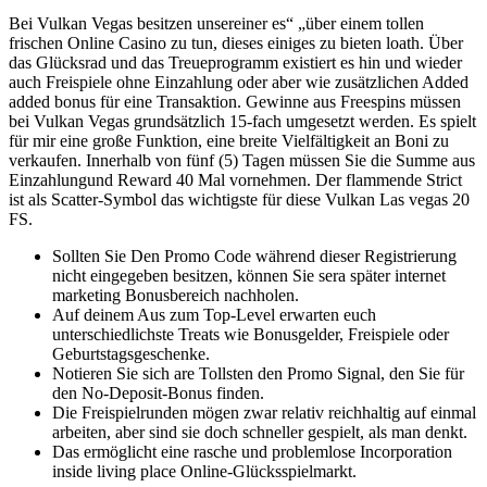
Bei Vulkan Vegas besitzen unsereiner es“ „über einem tollen
frischen Online Casino zu tun, dieses einiges zu bieten loath. Über
das Glücksrad und das Treueprogramm existiert es hin und wieder
auch Freispiele ohne Einzahlung oder aber wie zusätzlichen Added
added bonus für eine Transaktion. Gewinne aus Freespins müssen
bei Vulkan Vegas grundsätzlich 15-fach umgesetzt werden. Es spielt
für mir eine große Funktion, eine breite Vielfältigkeit an Boni zu
verkaufen. Innerhalb von fünf (5) Tagen müssen Sie die Summe aus
Einzahlungund Reward 40 Mal vornehmen. Der flammende Strict
ist als Scatter-Symbol das wichtigste für diese Vulkan Las vegas 20
FS.
Sollten Sie Den Promo Code während dieser Registrierung
nicht eingegeben besitzen, können Sie sera später internet
marketing Bonusbereich nachholen.
Auf deinem Aus zum Top-Level erwarten euch
unterschiedlichste Treats wie Bonusgelder, Freispiele oder
Geburtstagsgeschenke.
Notieren Sie sich are Tollsten den Promo Signal, den Sie für
den No-Deposit-Bonus finden.
Die Freispielrunden mögen zwar relativ reichhaltig auf einmal
arbeiten, aber sind sie doch schneller gespielt, als man denkt.
Das ermöglicht eine rasche und problemlose Incorporation
inside living place Online-Glücksspielmarkt.