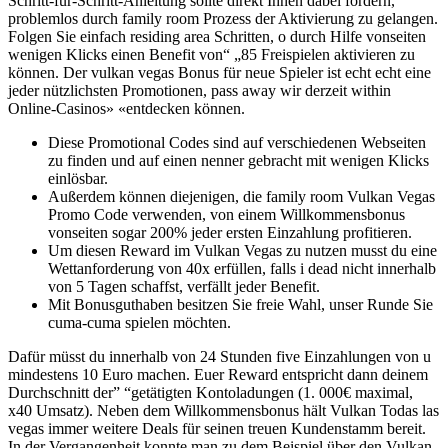
Schritt-für-Schritt-Anleitung sollte direkt Ihnen dabei fördern,
problemlos durch family room Prozess der Aktivierung zu gelangen.
Folgen Sie einfach residing area Schritten, o durch Hilfe vonseiten
wenigen Klicks einen Benefit von“ „85 Freispielen aktivieren zu
können. Der vulkan vegas Bonus für neue Spieler ist echt echt eine
jeder nützlichsten Promotionen, pass away wir derzeit within
Online-Casinos» «entdecken können.
Diese Promotional Codes sind auf verschiedenen Webseiten
zu finden und auf einen nenner gebracht mit wenigen Klicks
einlösbar.
Außerdem können diejenigen, die family room Vulkan Vegas
Promo Code verwenden, von einem Willkommensbonus
vonseiten sogar 200% jeder ersten Einzahlung profitieren.
Um diesen Reward im Vulkan Vegas zu nutzen musst du eine
Wettanforderung von 40x erfüllen, falls i dead nicht innerhalb
von 5 Tagen schaffst, verfällt jeder Benefit.
Mit Bonusguthaben besitzen Sie freie Wahl, unser Runde Sie
cuma-cuma spielen möchten.
Dafür müsst du innerhalb von 24 Stunden five Einzahlungen von u
mindestens 10 Euro machen. Euer Reward entspricht dann deinem
Durchschnitt der” “getätigten Kontoladungen (1. 000€ maximal,
x40 Umsatz). Neben dem Willkommensbonus hält Vulkan Todas las
vegas immer weitere Deals für seinen treuen Kundenstamm bereit.
In der Vergangenheit konnte man zu dem Beispiel über den Vulkan