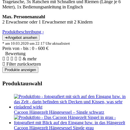
Tragetasche, 3x Ratschen mit Schnallen und Riemen (Länge je 6
Meter), 1x Bedienungsanleitung in Englisch
Max. Personenanzahl
2 Erwachsene oder 1 Erwachsener mit 2 Kindern
Produktbeschreibung ›
* am 10.03.2020 um 22:17 Uhr aktualisiert
Preis von - bis :
0
-
600
€
Bewertung
& mehr
Filter zurücksetzen
Produktauswahl
Cacoon Hängezelt Hängesessel – Single schwarz
Cacoon Hängezelt Hängesessel Single grau