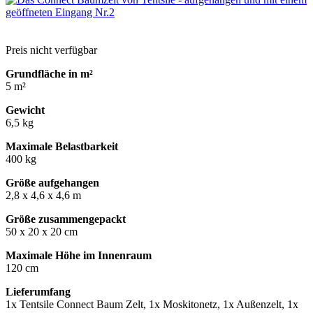
Preis nicht verfügbar
Grundfläche in m²
5 m²
Gewicht
6,5 kg
Maximale Belastbarkeit
400 kg
Größe aufgehangen
2,8 x 4,6 x 4,6 m
Größe zusammengepackt
50 x 20 x 20 cm
Maximale Höhe im Innenraum
120 cm
Lieferumfang
1x Tentsile Connect Baum Zelt, 1x Moskitonetz, 1x Außenzelt, 1x