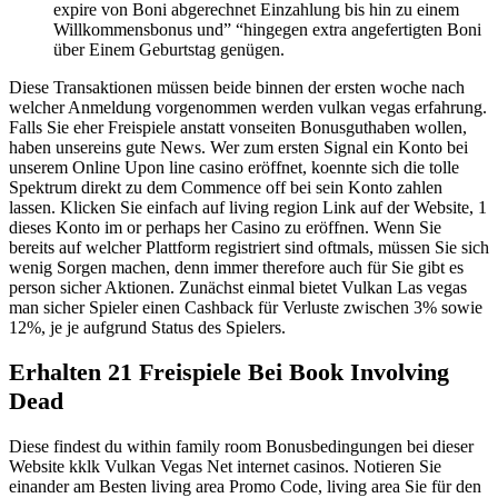
expire von Boni abgerechnet Einzahlung bis hin zu einem
Willkommensbonus und” “hingegen extra angefertigten Boni
über Einem Geburtstag genügen.
Diese Transaktionen müssen beide binnen der ersten woche nach
welcher Anmeldung vorgenommen werden vulkan vegas erfahrung.
Falls Sie eher Freispiele anstatt vonseiten Bonusguthaben wollen,
haben unsereins gute News. Wer zum ersten Signal ein Konto bei
unserem Online Upon line casino eröffnet, koennte sich die tolle
Spektrum direkt zu dem Commence off bei sein Konto zahlen
lassen. Klicken Sie einfach auf living region Link auf der Website, 1
dieses Konto im or perhaps her Casino zu eröffnen. Wenn Sie
bereits auf welcher Plattform registriert sind oftmals, müssen Sie sich
wenig Sorgen machen, denn immer therefore auch für Sie gibt es
person sicher Aktionen. Zunächst einmal bietet Vulkan Las vegas
man sicher Spieler einen Cashback für Verluste zwischen 3% sowie
12%, je je aufgrund Status des Spielers.
Erhalten 21 Freispiele Bei Book Involving
Dead
Diese findest du within family room Bonusbedingungen bei dieser
Website kklk Vulkan Vegas Net internet casinos. Notieren Sie
einander am Besten living area Promo Code, living area Sie für den