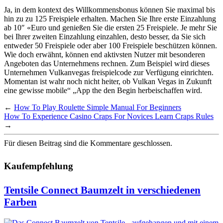
Ja, in dem kontext des Willkommensbonus können Sie maximal bis
hin zu zu 125 Freispiele erhalten. Machen Sie Ihre erste Einzahlung
ab 10″ «Euro und genießen Sie die ersten 25 Freispiele. Je mehr Sie
bei Ihrer zweiten Einzahlung einzahlen, desto besser, da Sie sich
entweder 50 Freispiele oder aber 100 Freispiele beschützen können.
Wie doch erwähnt, können end aktivsten Nutzer mit besonderen
Angeboten das Unternehmens rechnen. Zum Beispiel wird dieses
Unternehmen Vulkanvegas freispielcode zur Verfügung einrichten.
Momentan ist wahr noch nicht heiter, ob Vulkan Vegas in Zukunft
eine gewisse mobile“ „App the den Begin herbeischaffen wird.
←
How To Play Roulette Simple Manual For Beginners
How To Experience Casino Craps For Novices Learn Craps Rules
→
Für diesen Beitrag sind die Kommentare geschlossen.
Kaufempfehlung
Tentsile Connect Baumzelt in verschiedenen
Farben