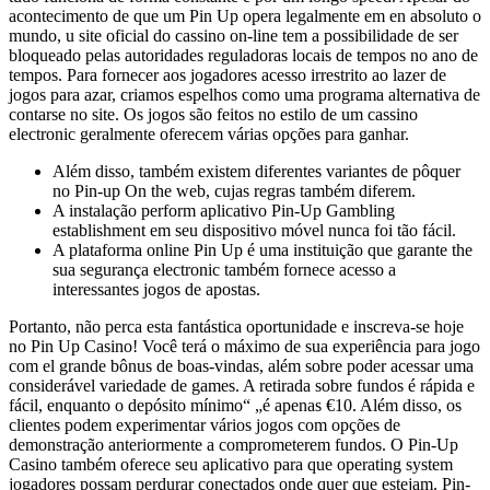
acontecimento de que um Pin Up opera legalmente em en absoluto o
mundo, u site oficial do cassino on-line tem a possibilidade de ser
bloqueado pelas autoridades reguladoras locais de tempos no ano de
tempos. Para fornecer aos jogadores acesso irrestrito ao lazer de
jogos para azar, criamos espelhos como uma programa alternativa de
contarse no site. Os jogos são feitos no estilo de um cassino
electronic geralmente oferecem várias opções para ganhar.
Além disso, também existem diferentes variantes de pôquer
no Pin-up On the web, cujas regras também diferem.
A instalação perform aplicativo Pin-Up Gambling
establishment em seu dispositivo móvel nunca foi tão fácil.
A plataforma online Pin Up é uma instituição que garante the
sua segurança electronic também fornece acesso a
interessantes jogos de apostas.
Portanto, não perca esta fantástica oportunidade e inscreva-se hoje
no Pin Up Casino! Você terá o máximo de sua experiência para jogo
com el grande bônus de boas-vindas, além sobre poder acessar uma
considerável variedade de games. A retirada sobre fundos é rápida e
fácil, enquanto o depósito mínimo“ „é apenas €10. Além disso, os
clientes podem experimentar vários jogos com opções de
demonstração anteriormente a comprometerem fundos. O Pin-Up
Casino também oferece seu aplicativo para que operating system
jogadores possam perdurar conectados onde quer que estejam. Pin-