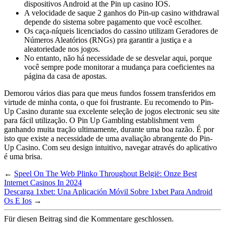
dispositivos Android at the Pin up casino IOS.
A velocidade de saque 2 ganhos do Pin-up casino withdrawal
depende do sistema sobre pagamento que você escolher.
Os caça-níqueis licenciados do cassino utilizam Geradores de
Números Aleatórios (RNGs) pra garantir a justiça e a
aleatoriedade nos jogos.
No entanto, não há necessidade de se desvelar aqui, porque
você sempre pode monitorar a mudança para coeficientes na
página da casa de apostas.
Demorou vários dias para que meus fundos fossem transferidos em
virtude de minha conta, o que foi frustrante. Eu recomendo to Pin-
Up Casino durante sua excelente seleção de jogos electronic seu site
para fácil utilização. O Pin Up Gambling establishment vem
ganhando muita tração ultimamente, durante uma boa razão. É por
isto que existe a necessidade de uma avaliação abrangente do Pin-
Up Casino. Com seu design intuitivo, navegar através do aplicativo
é uma brisa.
←
Speel On The Web Plinko Throughout België: Onze Best
Internet Casinos In 2024
Descarga 1xbet: Una Aplicación Móvil Sobre 1xbet Para Android
Os E Ios
→
Für diesen Beitrag sind die Kommentare geschlossen.