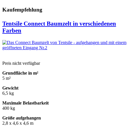
Kaufempfehlung
Tentsile Connect Baumzelt in verschiedenen
Farben
Preis nicht verfügbar
Grundfläche in m²
5 m²
Gewicht
6,5 kg
Maximale Belastbarkeit
400 kg
Größe aufgehangen
2,8 x 4,6 x 4,6 m