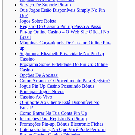
Serviço De Suporte Pin-up
Que Jogos Estão Disponíveis Simply No Pin
Up?
Jogos Sobre Roleta
Registro Do Cassino Pin-up Passo A Passo
Pin-up Online Casino – O Web Site Oficial No
Brasil
Máquinas Caça-níqueis De Cassino Online Pin-
up
Segurança Elizabeth Privacidade No Pin Up
Cassino
Programa Sobre Fidelidade Do Pin Up Online
Casino
Opções De Apostas:
Como Arrancar O Procedimento Para Registro?
Jogue Pin Up Casino Possuindo Bônus
Principais Jogos Novos
Cassino Ao Vivo
O Suporte Ao Cliente Está Disponível No
Brasil?
Como Entrar Na Tua Conta Pin Up
Instruções Para Registro No Pin-up
Promoções Pin-up, Bônus Electronic Fichas
Loteria Gratuita, Na Que Você Pode Perform
Pin-up Casino Ganhar Dinheiro