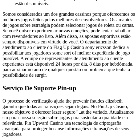
estão disponíveis.
Somos considerados um dos grandes cassinos porque oferecemos os
melhores jogos feitos pelos melhores desenvolvedores. Os amantes
de jogos sobre estratégia podem selecionar jogos de roleta ou cartas.
Se você quiser experimentar novas emoções, pode tentar trabalhar
com revendedores ao listo. Além disso, as apostas esportivas estão
sempre disponíveis em virtude de você. O departamento de
atendimento ao cliente do Flag Up Casino sony ericsson dedica a
possibilitar aos jogadores some sort of melhor experiência de jogo
possível. A equipe de representantes de atendimento ao cliente
experientes está disponível 24 horas por dia, 8 dias por hebdómada,
para auxiliar no ano de qualquer questão ou problema que tenha a
possibilidade de surgir.
Serviço De Suporte Pin-up
O processo de verificação ajuda the prevenir fraudes elizabeth
garantir que todas as transações sejam legais. No Pin-Up Casino,
nosso objetivo é oferecer lazer seguro“ „at the variado. Atualizamos
sin parar nossa seleção sobre jogos para sustentar a qualidade e a
relevância. Pin Upward Casino usa tecnologia de criptografia
avançada para proteger because informações e transações de seus
jogadores.