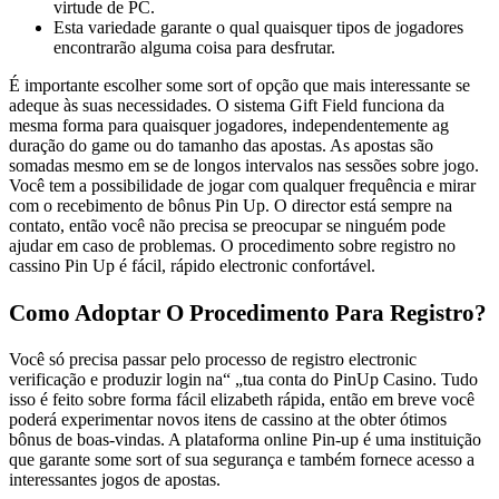
virtude de PC.
Esta variedade garante o qual quaisquer tipos de jogadores
encontrarão alguma coisa para desfrutar.
É importante escolher some sort of opção que mais interessante se
adeque às suas necessidades. O sistema Gift Field funciona da
mesma forma para quaisquer jogadores, independentemente ag
duração do game ou do tamanho das apostas. As apostas são
somadas mesmo em se de longos intervalos nas sessões sobre jogo.
Você tem a possibilidade de jogar com qualquer frequência e mirar
com o recebimento de bônus Pin Up. O director está sempre na
contato, então você não precisa se preocupar se ninguém pode
ajudar em caso de problemas. O procedimento sobre registro no
cassino Pin Up é fácil, rápido electronic confortável.
Como Adoptar O Procedimento Para Registro?
Você só precisa passar pelo processo de registro electronic
verificação e produzir login na“ „tua conta do PinUp Casino. Tudo
isso é feito sobre forma fácil elizabeth rápida, então em breve você
poderá experimentar novos itens de cassino at the obter ótimos
bônus de boas-vindas. A plataforma online Pin-up é uma instituição
que garante some sort of sua segurança e também fornece acesso a
interessantes jogos de apostas.