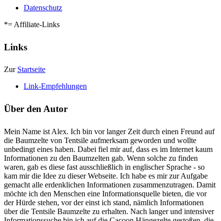
Datenschutz
*= Affiliate-Links
Links
Zur
Startseite
Link-Empfehlungen
Über den Autor
Mein Name ist Alex. Ich bin vor langer Zeit durch einen Freund auf
die Baumzelte von Tentsile aufmerksam geworden und wollte
unbedingt eines haben. Dabei fiel mir auf, dass es im Internet kaum
Informationen zu den Baumzelten gab. Wenn solche zu finden
waren, gab es diese fast ausschließlich in englischer Sprache - so
kam mir die Idee zu dieser Webseite. Ich habe es mir zur Aufgabe
gemacht alle erdenklichen Informationen zusammenzutragen. Damit
möchte ich den Menschen eine Informationsquelle bieten, die vor
der Hürde stehen, vor der einst ich stand, nämlich Informationen
über die Tentsile Baumzelte zu erhalten. Nach langer und intensiver
Informationssuche bin ich auf die Cacoon Hängezelte gestoßen, die