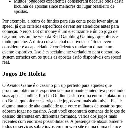
Muitos jogadores experientes consideram because odds desta
locuinta de apostas since melhores do lugar brasileiro de
apostas.
Por exemplo, a retiro de fundos para sua conta pode levar algum
speed, já que critérios específicos devem ser atendidos antes para
começar. Nero’s Lot of money é um electrizante e único jogo de
caça-níqueis on the web da Red Gambling Gaming, que oferece
muito ponche. A única coisa la cual os novos usuários devem
considerar é a capacidade 2 coeficientes mudarem durante um
evento esportivo. Isso é especialmente verdadeiro para operating-
system torneios em os quais as apostas estão disponíveis em speed
real.
Jogos De Roleta
O Aviator Game é o cassino pin-up perfeito para aqueles que
procuram obter uma experiência emocionante e interativa possuindo
suas apostas online. Pin Up On line casino é uma enorme plataforma
no Brasil que oferece serviços de jogos zero mais alto nível. Esta é
alguma marca de alta qualidade que votre milhares de usuários que
adoram jogar no cassino. Aqui você encontrará centenas de jogos de
cassino diferentes em diferentes formatos, vários dos jogos mais
recentes com enormes possibilidades. A presença de absolutamente
todos os serviços sobre jogos em um web site é uma ótima chance