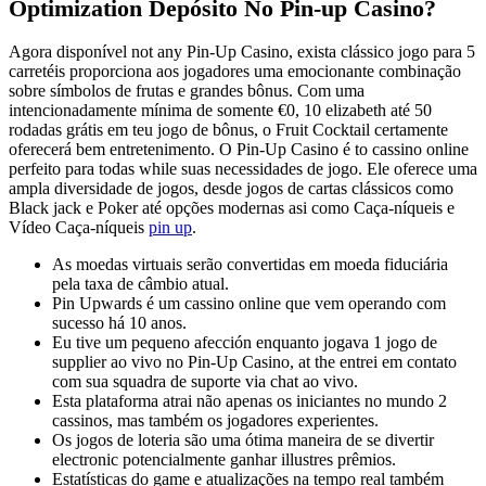
Optimization Depósito No Pin-up Casino?
Agora disponível not any Pin-Up Casino, exista clássico jogo para 5
carretéis proporciona aos jogadores uma emocionante combinação
sobre símbolos de frutas e grandes bônus. Com uma
intencionadamente mínima de somente €0, 10 elizabeth até 50
rodadas grátis em teu jogo de bônus, o Fruit Cocktail certamente
oferecerá bem entretenimento. O Pin-Up Casino é to cassino online
perfeito para todas while suas necessidades de jogo. Ele oferece uma
ampla diversidade de jogos, desde jogos de cartas clássicos como
Black jack e Poker até opções modernas asi como Caça-níqueis e
Vídeo Caça-níqueis
pin up
.
As moedas virtuais serão convertidas em moeda fiduciária
pela taxa de câmbio atual.
Pin Upwards é um cassino online que vem operando com
sucesso há 10 anos.
Eu tive um pequeno afección enquanto jogava 1 jogo de
supplier ao vivo no Pin-Up Casino, at the entrei em contato
com sua squadra de suporte via chat ao vivo.
Esta plataforma atrai não apenas os iniciantes no mundo 2
cassinos, mas também os jogadores experientes.
Os jogos de loteria são uma ótima maneira de se divertir
electronic potencialmente ganhar illustres prêmios.
Estatísticas do game e atualizações na tempo real também