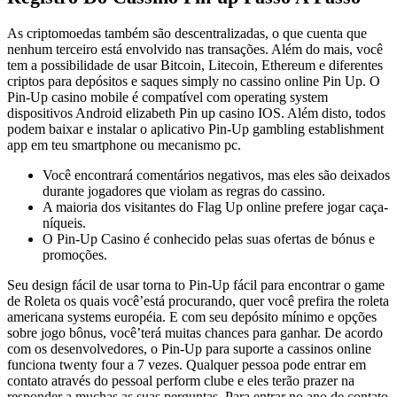
As criptomoedas também são descentralizadas, o que cuenta que
nenhum terceiro está envolvido nas transações. Além do mais, você
tem a possibilidade de usar Bitcoin, Litecoin, Ethereum e diferentes
criptos para depósitos e saques simply no cassino online Pin Up. O
Pin-Up сasino mobile é compatível com operating system
dispositivos Android elizabeth Pin up casino IOS. Além disto, todos
podem baixar e instalar o aplicativo Pin-Up gambling establishment
app em teu smartphone ou mecanismo pc.
Você encontrará comentários negativos, mas eles são deixados
durante jogadores que violam as regras do cassino.
A maioria dos visitantes do Flag Up online prefere jogar caça-
níqueis.
O Pin-Up Casino é conhecido pelas suas ofertas de bónus e
promoções.
Seu design fácil de usar torna to Pin-Up fácil para encontrar o game
de Roleta os quais você’está procurando, quer você prefira the roleta
americana systems européia. E com seu depósito mínimo e opções
sobre jogo bônus, você’terá muitas chances para ganhar. De acordo
com os desenvolvedores, o Pin-Up para suporte a cassinos online
funciona twenty four a 7 vezes. Qualquer pessoa pode entrar em
contato através do pessoal perform clube e eles terão prazer na
responder a muchas as suas perguntas. Para entrar no ano de contato