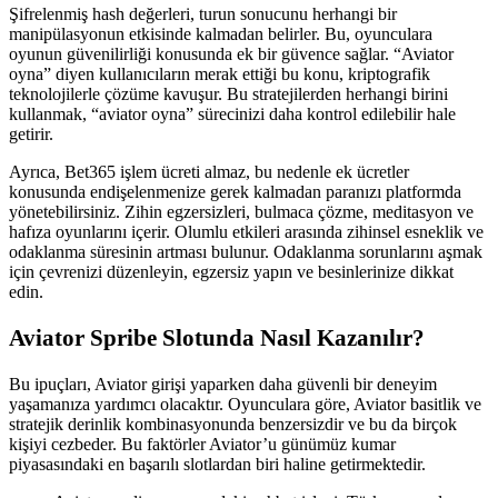
Şifrelenmiş hash değerleri, turun sonucunu herhangi bir
manipülasyonun etkisinde kalmadan belirler. Bu, oyunculara
oyunun güvenilirliği konusunda ek bir güvence sağlar. “Aviator
oyna” diyen kullanıcıların merak ettiği bu konu, kriptografik
teknolojilerle çözüme kavuşur. Bu stratejilerden herhangi birini
kullanmak, “aviator oyna” sürecinizi daha kontrol edilebilir hale
getirir.
Ayrıca, Bet365 işlem ücreti almaz, bu nedenle ek ücretler
konusunda endişelenmenize gerek kalmadan paranızı platformda
yönetebilirsiniz. Zihin egzersizleri, bulmaca çözme, meditasyon ve
hafıza oyunlarını içerir. Olumlu etkileri arasında zihinsel esneklik ve
odaklanma süresinin artması bulunur. Odaklanma sorunlarını aşmak
için çevrenizi düzenleyin, egzersiz yapın ve besinlerinize dikkat
edin.
Aviator Spribe Slotunda Nasıl Kazanılır?
Bu ipuçları, Aviator girişi yaparken daha güvenli bir deneyim
yaşamanıza yardımcı olacaktır. Oyunculara göre, Aviator basitlik ve
stratejik derinlik kombinasyonunda benzersizdir ve bu da birçok
kişiyi cezbeder. Bu faktörler Aviator’u günümüz kumar
piyasasındaki en başarılı slotlardan biri haline getirmektedir.