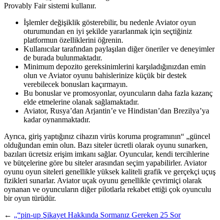
Provably Fair sistemi kullanır.
İşlemler değişiklik gösterebilir, bu nedenle Aviator oyun
oturumundan en iyi şekilde yararlanmak için seçtiğiniz
platformun özelliklerini öğrenin.
Kullanıcılar tarafından paylaşılan diğer öneriler ve deneyimler
de burada bulunmaktadır.
Minimum depozito gereksinimlerini karşıladığınızdan emin
olun ve Aviator oyunu bahislerinize küçük bir destek
verebilecek bonusları kaçırmayın.
Bu bonuslar ve promosyonlar, oyuncuların daha fazla kazanç
elde etmelerine olanak sağlamaktadır.
Aviator, Rusya’dan Arjantin’e ve Hindistan’dan Brezilya’ya
kadar oynanmaktadır.
Ayrıca, giriş yaptığınız cihazın virüs koruma programının“ „güncel
olduğundan emin olun. Bazı siteler ücretli olarak oyunu sunarken,
bazıları ücretsiz erişim imkanı sağlar. Oyuncular, kendi tercihlerine
ve bütçelerine göre bu siteler arasından seçim yapabilirler. Aviator
oyunu oyun siteleri genellikle yüksek kaliteli grafik ve gerçekçi uçuş
fizikleri sunarlar. Aviator uçak oyunu genellikle çevrimiçi olarak
oynanan ve oyuncuların diğer pilotlarla rekabet ettiği çok oyunculu
bir oyun türüdür.
←
„“pin-up Şikayet Hakkında Sormanız Gereken 25 Sor