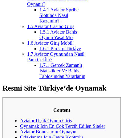
Oynanır?
1.4.1
Aviator Spribe
Slotunda Nasıl
Kazanılır?
1.5
Aviator Casino Giriş
1.5.1
Aviator Bahis
Oyunu Yasal Mı?
1.6
Aviator Giriş Mobil
1.6.1
Pin Up Türki̇ye
1.7
Aviator Oyunundan Nasil
Para Çeki̇li̇r?
1.7.1
Gerçek Zamanlı
Istatistikler Ve Bahis
Tablosundan Yararlanın
Resmi Site Türkiye’de Oynamak
Content
Aviator Uçak Oyunu Giriş
Oynamak Için En Çok Tercih Edilen Siteler
Aviator Bonuslarını Oynayın
Odaklanma Için Çevre Kontrolü