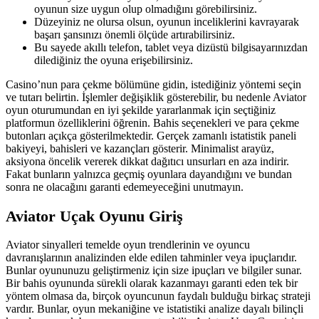
oyunun size uygun olup olmadığını görebilirsiniz.
Düzeyiniz ne olursa olsun, oyunun inceliklerini kavrayarak
başarı şansınızı önemli ölçüde artırabilirsiniz.
Bu sayede akıllı telefon, tablet veya dizüstü bilgisayarınızdan
dilediğiniz the oyuna erişebilirsiniz.
Casino’nun para çekme bölümüne gidin, istediğiniz yöntemi seçin
ve tutarı belirtin. İşlemler değişiklik gösterebilir, bu nedenle Aviator
oyun oturumundan en iyi şekilde yararlanmak için seçtiğiniz
platformun özelliklerini öğrenin. Bahis seçenekleri ve para çekme
butonları açıkça gösterilmektedir. Gerçek zamanlı istatistik paneli
bakiyeyi, bahisleri ve kazançları gösterir. Minimalist arayüz,
aksiyona öncelik vererek dikkat dağıtıcı unsurları en aza indirir.
Fakat bunların yalnızca geçmiş oyunlara dayandığını ve bundan
sonra ne olacağını garanti edemeyeceğini unutmayın.
Aviator Uçak Oyunu Giriş
Aviator sinyalleri temelde oyun trendlerinin ve oyuncu
davranışlarının analizinden elde edilen tahminler veya ipuçlarıdır.
Bunlar oyununuzu geliştirmeniz için size ipuçları ve bilgiler sunar.
Bir bahis oyununda sürekli olarak kazanmayı garanti eden tek bir
yöntem olmasa da, birçok oyuncunun faydalı bulduğu birkaç strateji
vardır. Bunlar, oyun mekaniğine ve istatistiki analize dayalı bilinçli