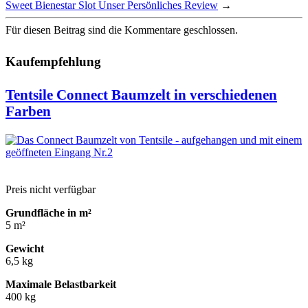
Sweet Bienestar Slot Unser Persönliches Review
→
Für diesen Beitrag sind die Kommentare geschlossen.
Kaufempfehlung
Tentsile Connect Baumzelt in verschiedenen
Farben
Preis nicht verfügbar
Grundfläche in m²
5 m²
Gewicht
6,5 kg
Maximale Belastbarkeit
400 kg