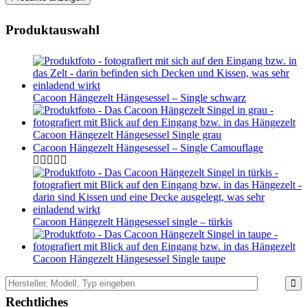
Produktauswahl
Cacoon Hängezelt Hängesessel – Single schwarz
Cacoon Hängezelt Hängesessel Single grau
Cacoon Hängezelt Hängesessel – Single Camouflage
Cacoon Hängezelt Hängesessel single – türkis
Cacoon Hängezelt Hängesessel Single taupe
Rechtliches