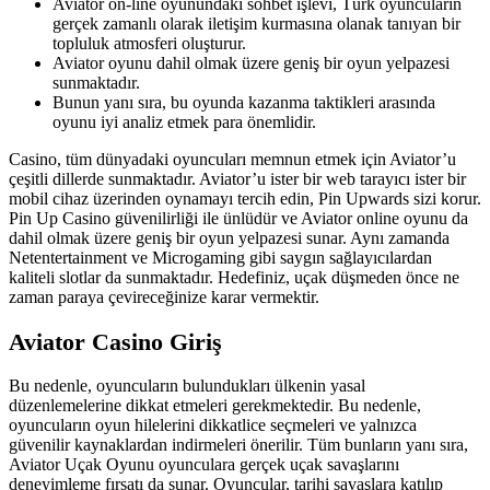
Aviator on-line oyunundaki sohbet işlevi, Türk oyuncuların
gerçek zamanlı olarak iletişim kurmasına olanak tanıyan bir
topluluk atmosferi oluşturur.
Aviator oyunu dahil olmak üzere geniş bir oyun yelpazesi
sunmaktadır.
Bunun yanı sıra, bu oyunda kazanma taktikleri arasında
oyunu iyi analiz etmek para önemlidir.
Casino, tüm dünyadaki oyuncuları memnun etmek için Aviator’u
çeşitli dillerde sunmaktadır. Aviator’u ister bir web tarayıcı ister bir
mobil cihaz üzerinden oynamayı tercih edin, Pin Upwards sizi korur.
Pin Up Casino güvenilirliği ile ünlüdür ve Aviator online oyunu da
dahil olmak üzere geniş bir oyun yelpazesi sunar. Aynı zamanda
Netentertainment ve Microgaming gibi saygın sağlayıcılardan
kaliteli slotlar da sunmaktadır. Hedefiniz, uçak düşmeden önce ne
zaman paraya çevireceğinize karar vermektir.
Aviator Casino Giriş
Bu nedenle, oyuncuların bulundukları ülkenin yasal
düzenlemelerine dikkat etmeleri gerekmektedir. Bu nedenle,
oyuncuların oyun hilelerini dikkatlice seçmeleri ve yalnızca
güvenilir kaynaklardan indirmeleri önerilir. Tüm bunların yanı sıra,
Aviator Uçak Oyunu oyunculara gerçek uçak savaşlarını
deneyimleme fırsatı da sunar. Oyuncular, tarihi savaşlara katılıp