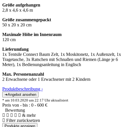
Größe aufgehangen
2,8 x 4,6 x 4,6 m
Größe zusammengepackt
50 x 20 x 20 cm
Maximale Höhe im Innenraum
120 cm
Lieferumfang
1x Tentsile Connect Baum Zelt, 1x Moskitonetz, 1x Außenzelt, 1x
Tragetasche, 3x Ratschen mit Schnallen und Riemen (Länge je 6
Meter), 1x Bedienungsanleitung in Englisch
Max. Personenanzahl
2 Erwachsene oder 1 Erwachsener mit 2 Kindern
Produktbeschreibung ›
* am 10.03.2020 um 22:17 Uhr aktualisiert
Preis von - bis :
0
-
600
€
Bewertung
& mehr
Filter zurücksetzen