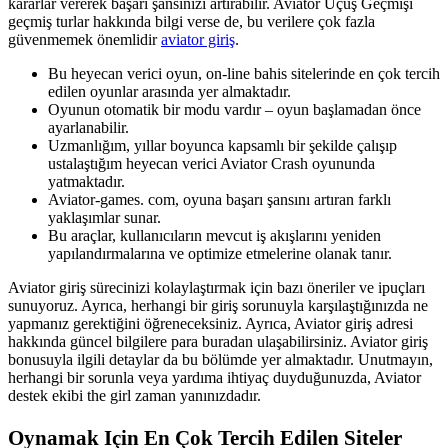
kararlar vererek başarı şansınızı artırabilir. Aviator Uçuş Geçmişi
geçmiş turlar hakkında bilgi verse de, bu verilere çok fazla
güvenmemek önemlidir
aviator giriş
.
Bu heyecan verici oyun, on-line bahis sitelerinde en çok tercih
edilen oyunlar arasında yer almaktadır.
Oyunun otomatik bir modu vardır – oyun başlamadan önce
ayarlanabilir.
Uzmanlığım, yıllar boyunca kapsamlı bir şekilde çalışıp
ustalaştığım heyecan verici Aviator Crash oyununda
yatmaktadır.
Aviator-games. com, oyuna başarı şansını artıran farklı
yaklaşımlar sunar.
Bu araçlar, kullanıcıların mevcut iş akışlarını yeniden
yapılandırmalarına ve optimize etmelerine olanak tanır.
Aviator giriş sürecinizi kolaylaştırmak için bazı öneriler ve ipuçları
sunuyoruz. Ayrıca, herhangi bir giriş sorunuyla karşılaştığınızda ne
yapmanız gerektiğini öğreneceksiniz. Ayrıca, Aviator giriş adresi
hakkında güncel bilgilere para buradan ulaşabilirsiniz. Aviator giriş
bonusuyla ilgili detaylar da bu bölümde yer almaktadır. Unutmayın,
herhangi bir sorunla veya yardıma ihtiyaç duyduğunuzda, Aviator
destek ekibi the girl zaman yanınızdadır.
Oynamak Için En Çok Tercih Edilen Siteler