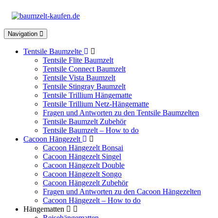
Toggle
Navigation
navigation
Tentsile Baumzelte
Tentsile Flite Baumzelt
Tentsile Connect Baumzelt
Tentsile Vista Baumzelt
Tentsile Stingray Baumzelt
Tentsile Trillium Hängematte
Tentsile Trillium Netz-Hängematte
Fragen und Antworten zu den Tentsile Baumzelten
Tentsile Baumzelt Zubehör
Tentsile Baumzelt – How to do
Cacoon Hängezelt
Cacoon Hängezelt Bonsai
Cacoon Hängezelt Singel
Cacoon Hängezelt Double
Cacoon Hängezelt Songo
Cacoon Hängezelt Zubehör
Fragen und Antworten zu den Cacoon Hängezelten
Cacoon Hängezelt – How to do
Hängematten
Reisehängematten