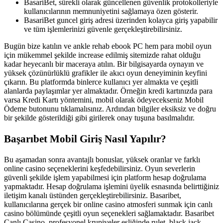
BasariBet, sürekli olarak güncellenen güvenlik protokolleriyle
kullanıcılarının memnuniyetini sağlamaya özen gösterir.
BasariBet guncel giriş adresi üzerinden kolayca giriş yapabilir
ve tüm işlemlerinizi güvenle gerçekleştirebilirsiniz.
Bugün bize katılın ve ankle rehab ebook PC hem para mobil oyun
için mükemmel şekilde increase edilmiş sitemizde rahat olduğu
kadar heyecanlı bir maceraya atılın. Bir bilgisayarda oynayın ve
yüksek çözünürlüklü grafikler ile akıcı oyun deneyiminin keyfini
çıkarın. Bu platformda binlerce kullanıcı yer almakta ve çeşitli
alanlarda paylaşımlar yer almaktadır. Örneğin kredi kartınızda para
varsa Kredi Kartı yöntemini, mobil olarak ödeyecekseniz Mobil
Ödeme butonunu tıklamalısınız. Ardından bilgiler eksiksiz ve doğru
bir şekilde gösterildiği gibi girilerek onay tuşuna basılmalıdır.
Başarıbet Mobil Giriş Nasıl Yapılır?
Bu aşamadan sonra avantajlı bonuslar, yüksek oranlar ve farklı
online casino seçeneklerini keşfedebilirsiniz. Oyun severlerin
güvenli şekilde işlem yapabilmesi için platform hesap doğrulama
yapmaktadır. Hesap doğrulama işlemini üyelik esnasında belirttiğiniz
iletişim kanalı üstünden gerçekleştirebilirsiniz. Basaribet,
kullanıcılarına gerçek bir online casino atmosferi sunmak için canlı
casino bölümünde çeşitli oyun seçenekleri sağlamaktadır. Basaribet
Canlı Casino, profesyonel krupiyeler eşliğinde rulet, black jack,