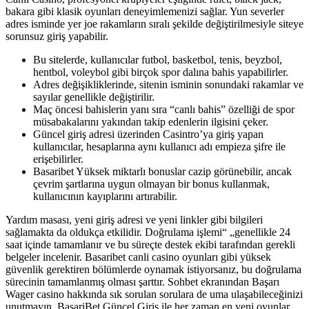
bakara gibi klasik oyunları deneyimlemenizi sağlar. Yun severler
adres isminde yer joe rakamların sıralı şekilde değiştirilmesiyle siteye
sorunsuz giriş yapabilir.
Bu sitelerde, kullanıcılar futbol, basketbol, tenis, beyzbol,
hentbol, voleybol gibi birçok spor dalına bahis yapabilirler.
Adres değişikliklerinde, sitenin isminin sonundaki rakamlar ve
sayılar genellikle değiştirilir.
Maç öncesi bahislerin yanı sıra “canlı bahis” özelliği de spor
müsabakalarını yakından takip edenlerin ilgisini çeker.
Güncel giriş adresi üzerinden Casintro’ya giriş yapan
kullanıcılar, hesaplarına aynı kullanıcı adı empieza şifre ile
erişebilirler.
Basaribet Yüksek miktarlı bonuslar cazip görünebilir, ancak
çevrim şartlarına uygun olmayan bir bonus kullanmak,
kullanıcının kayıplarını artırabilir.
Yardım masası, yeni giriş adresi ve yeni linkler gibi bilgileri
sağlamakta da oldukça etkilidir. Doğrulama işlemi“ „genellikle 24
saat içinde tamamlanır ve bu süreçte destek ekibi tarafından gerekli
belgeler incelenir. Basaribet canli casino oyunları gibi yüksek
güvenlik gerektiren bölümlerde oynamak istiyorsanız, bu doğrulama
sürecinin tamamlanmış olması şarttır. Sohbet ekranından Başarı
Wager casino hakkında sık sorulan sorulara de uma ulaşabileceğinizi
unutmayın. BasariBet Güncel Giriş ile her zaman en yeni oyunlar