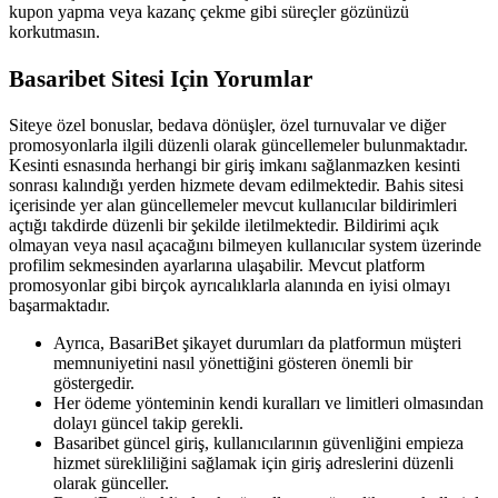
kupon yapma veya kazanç çekme gibi süreçler gözünüzü
korkutmasın.
Basaribet Sitesi Için Yorumlar
Siteye özel bonuslar, bedava dönüşler, özel turnuvalar ve diğer
promosyonlarla ilgili düzenli olarak güncellemeler bulunmaktadır.
Kesinti esnasında herhangi bir giriş imkanı sağlanmazken kesinti
sonrası kalındığı yerden hizmete devam edilmektedir. Bahis sitesi
içerisinde yer alan güncellemeler mevcut kullanıcılar bildirimleri
açtığı takdirde düzenli bir şekilde iletilmektedir. Bildirimi açık
olmayan veya nasıl açacağını bilmeyen kullanıcılar system üzerinde
profilim sekmesinden ayarlarına ulaşabilir. Mevcut platform
promosyonlar gibi birçok ayrıcalıklarla alanında en iyisi olmayı
başarmaktadır.
Ayrıca, BasariBet şikayet durumları da platformun müşteri
memnuniyetini nasıl yönettiğini gösteren önemli bir
göstergedir.
Her ödeme yönteminin kendi kuralları ve limitleri olmasından
dolayı güncel takip gerekli.
Basaribet güncel giriş, kullanıcılarının güvenliğini empieza
hizmet sürekliliğini sağlamak için giriş adreslerini düzenli
olarak günceller.