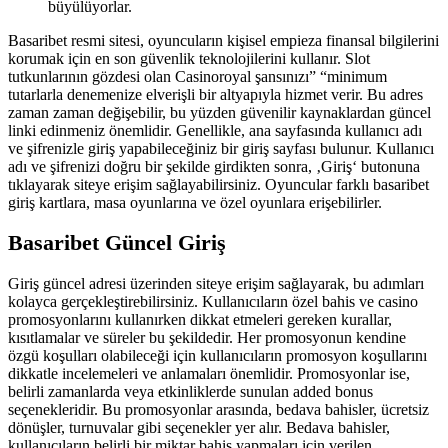
büyülüyorlar.
Basaribet resmi sitesi, oyuncuların kişisel empieza finansal bilgilerini
korumak için en son güvenlik teknolojilerini kullanır. Slot
tutkunlarının gözdesi olan Casinoroyal şansınızı” “minimum
tutarlarla denemenize elverişli bir altyapıyla hizmet verir. Bu adres
zaman zaman değişebilir, bu yüzden güvenilir kaynaklardan güncel
linki edinmeniz önemlidir. Genellikle, ana sayfasında kullanıcı adı
ve şifrenizle giriş yapabileceğiniz bir giriş sayfası bulunur. Kullanıcı
adı ve şifrenizi doğru bir şekilde girdikten sonra, ‚Giriş‘ butonuna
tıklayarak siteye erişim sağlayabilirsiniz. Oyuncular farklı basaribet
giriş kartlara, masa oyunlarına ve özel oyunlara erişebilirler.
Basaribet Güncel Giriş
Giriş güncel adresi üzerinden siteye erişim sağlayarak, bu adımları
kolayca gerçekleştirebilirsiniz. Kullanıcıların özel bahis ve casino
promosyonlarını kullanırken dikkat etmeleri gereken kurallar,
kısıtlamalar ve süreler bu şekildedir. Her promosyonun kendine
özgü koşulları olabileceği için kullanıcıların promosyon koşullarını
dikkatle incelemeleri ve anlamaları önemlidir. Promosyonlar ise,
belirli zamanlarda veya etkinliklerde sunulan added bonus
seçenekleridir. Bu promosyonlar arasında, bedava bahisler, ücretsiz
dönüşler, turnuvalar gibi seçenekler yer alır. Bedava bahisler,
kullanıcıların belirli bir miktar bahis yapmaları için verilen