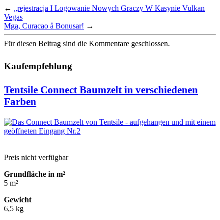
←
„rejestracja I Logowanie Nowych Graczy W Kasynie Vulkan
Vegas
Mga, Curacao å Bonusar!
→
Für diesen Beitrag sind die Kommentare geschlossen.
Kaufempfehlung
Tentsile Connect Baumzelt in verschiedenen
Farben
Preis nicht verfügbar
Grundfläche in m²
5 m²
Gewicht
6,5 kg