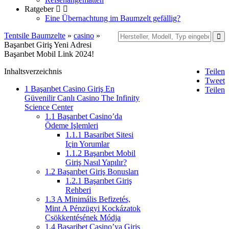
Ratgeber
Eine Übernachtung im Baumzelt gefällig?
Tentsile Baumzelte
»
casino
»
Başarıbet Giriş Yeni Adresi
Başarıbet Mobil Link 2024!
Inhaltsverzeichnis
Teilen
Tweet
1
Başarıbet Casino Giriş En
Teilen
Güvenilir Canlı Casino The Infinity
Science Center
1.1
Başarıbet Casino’da
Ödeme Işlemleri
1.1.1
Basaribet Sitesi
Için Yorumlar
1.1.2
Başarıbet Mobil
Giriş Nasıl Yapılır?
1.2
Başarıbet Giriş Bonusları
1.2.1
Başarıbet Giriş
Rehberi
1.3
A Minimális Befizetés,
Mint A Pénzügyi Kockázatok
Csökkentésének Módja
1.4
Basaribet Casino’ya Giriş