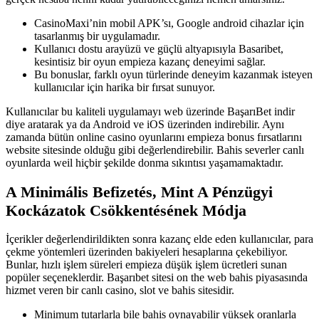
CasinoMaxi’nin mobil APK’sı, Google android cihazlar için
tasarlanmış bir uygulamadır.
Kullanıcı dostu arayüzü ve güçlü altyapısıyla Basaribet,
kesintisiz bir oyun empieza kazanç deneyimi sağlar.
Bu bonuslar, farklı oyun türlerinde deneyim kazanmak isteyen
kullanıcılar için harika bir fırsat sunuyor.
Kullanıcılar bu kaliteli uygulamayı web üzerinde BaşarıBet indir
diye aratarak ya da Android ve iOS üzerinden indirebilir. Aynı
zamanda bütün online casino oyunlarını empieza bonus fırsatlarını
website sitesinde olduğu gibi değerlendirebilir. Bahis severler canlı
oyunlarda weil hiçbir şekilde donma sıkıntısı yaşamamaktadır.
A Minimális Befizetés, Mint A Pénzügyi
Kockázatok Csökkentésének Módja
İçerikler değerlendirildikten sonra kazanç elde eden kullanıcılar, para
çekme yöntemleri üzerinden bakiyeleri hesaplarına çekebiliyor.
Bunlar, hızlı işlem süreleri empieza düşük işlem ücretleri sunan
popüler seçeneklerdir. Başarıbet sitesi on the web bahis piyasasında
hizmet veren bir canlı casino, slot ve bahis sitesidir.
Minimum tutarlarla bile bahis oynayabilir yüksek oranlarla