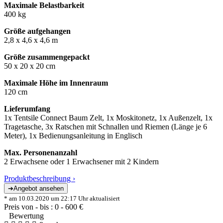
Maximale Belastbarkeit
400 kg
Größe aufgehangen
2,8 x 4,6 x 4,6 m
Größe zusammengepackt
50 x 20 x 20 cm
Maximale Höhe im Innenraum
120 cm
Lieferumfang
1x Tentsile Connect Baum Zelt, 1x Moskitonetz, 1x Außenzelt, 1x
Tragetasche, 3x Ratschen mit Schnallen und Riemen (Länge je 6
Meter), 1x Bedienungsanleitung in Englisch
Max. Personenanzahl
2 Erwachsene oder 1 Erwachsener mit 2 Kindern
Produktbeschreibung ›
* am 10.03.2020 um 22:17 Uhr aktualisiert
Preis von - bis :
0
-
600
€
Bewertung