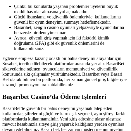
Çünkü bu konularda yaşanan problemler üyelerin büyük
maddi hasarlar almasına yol açmaktadır.
Güçlü lisanslama ve güvenlik önlemleriyle, kullanıcılarına
güvenli bir oyun deneyimi sunmayı hedeflemektedir.
Basaribet, zengin casino oyunları yelpazesiyle oyuncularına
benzersiz bir deneyim sunar.
Ayrıca, güvenli giriş yapmak için iki faktörlü kimlik
doğrulama (2FA) gibi ek güvenlik önlemlerini de
kullanabilirsiniz.
Eğlence empieza kazanç odaklı bir bahis deneyimi arayanlar için
Sosabet, tercih edilebilecek platformlar arasında yer alır. BasariBet
sikayetlerine rağmen, oyuncuların memnuniyeti ve güvenilirlik
konusunda sıkı çalışmalar yürütülmektedir. Basaribet veya Basari
Bet olarak bilinen bu platformda, her zaman güncel giriş bilgileriyle
kazançlı promosyonlara katılabilirsiniz.
Başarıbet Casino’da Ödeme Işlemleri
BasariBet’te güvenli bir bahis deneyimi yaşamak talep eden
kullanıcılar, şifrelerini güçlü ve karmaşık seçmeli, aynı şifreyi farklı
platformlarda kullanmamalıdır. Yeni giriş adresine ulaşır ulaşmaz
mevcut hesabınızla siteye giriş yaparak kaldığınız yerden oyunlara
devam edebilirsiniz. Basari bet, her zaman müşteri memnuniyetini