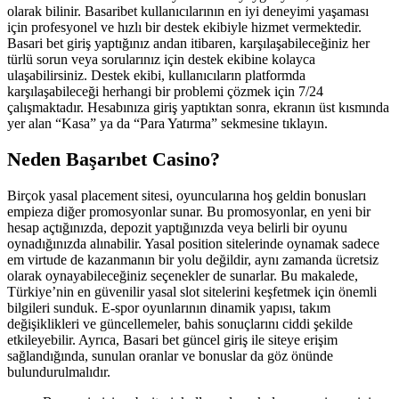
olarak bilinir. Basaribet kullanıcılarının en iyi deneyimi yaşaması
için profesyonel ve hızlı bir destek ekibiyle hizmet vermektedir.
Basari bet giriş yaptığınız andan itibaren, karşılaşabileceğiniz her
türlü sorun veya sorularınız için destek ekibine kolayca
ulaşabilirsiniz. Destek ekibi, kullanıcıların platformda
karşılaşabileceği herhangi bir problemi çözmek için 7/24
çalışmaktadır. Hesabınıza giriş yaptıktan sonra, ekranın üst kısmında
yer alan “Kasa” ya da “Para Yatırma” sekmesine tıklayın.
Neden Başarıbet Casino?
Birçok yasal placement sitesi, oyuncularına hoş geldin bonusları
empieza diğer promosyonlar sunar. Bu promosyonlar, en yeni bir
hesap açtığınızda, depozit yaptığınızda veya belirli bir oyunu
oynadığınızda alınabilir. Yasal position sitelerinde oynamak sadece
em virtude de kazanmanın bir yolu değildir, aynı zamanda ücretsiz
olarak oynayabileceğiniz seçenekler de sunarlar. Bu makalede,
Türkiye’nin en güvenilir yasal slot sitelerini keşfetmek için önemli
bilgileri sunduk. E-spor oyunlarının dinamik yapısı, takım
değişiklikleri ve güncellemeler, bahis sonuçlarını ciddi şekilde
etkileyebilir. Ayrıca, Basari bet güncel giriş ile siteye erişim
sağlandığında, sunulan oranlar ve bonuslar da göz önünde
bulundurulmalıdır.