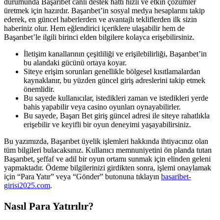
durumunda Başarıbet canlı destek hattı hızlı ve etkin çözümler
üretmek için hazırdır. Başarıbet’in sosyal medya hesaplarını takip
ederek, en güncel haberlerden ve avantajlı tekliflerden ilk sizin
haberiniz olur. Hem eğlendirici içeriklere ulaşabilir hem de
Başarıbet’le ilgili birinci elden bilgilere kolayca erişebilirsiniz.
İletişim kanallarının çeşitliliği ve erişilebilirliği, Başarıbet’in
bu alandaki gücünü ortaya koyar.
Siteye erişim sorunları genellikle bölgesel kısıtlamalardan
kaynaklanır, bu yüzden güncel giriş adreslerini takip etmek
önemlidir.
Bu sayede kullanıcılar, istedikleri zaman ve istedikleri yerde
bahis yapabilir veya casino oyunları oynayabilirler.
Bu sayede, Başarı Bet giriş güncel adresi ile siteye rahatlıkla
erişebilir ve keyifli bir oyun deneyimi yaşayabilirsiniz.
Bu yazımızda, Başarıbet üyelik işlemleri hakkında ihtiyacınız olan
tüm bilgileri bulacaksınız. Kullanıcı memnuniyetini ön planda tutan
Başarıbet, şeffaf ve adil bir oyun ortamı sunmak için elinden geleni
yapmaktadır. Ödeme bilgilerinizi girdikten sonra, işlemi onaylamak
için “Para Yatır” veya “Gönder” butonuna tıklayın
basaribet-
girisi2025.com
.
Nasıl Para Yatırılır?