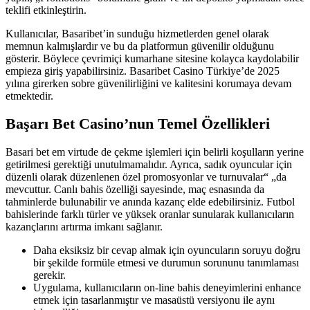
teklifi etkinleştirin.
Kullanıcılar, Basaribet’in sunduğu hizmetlerden genel olarak
memnun kalmışlardır ve bu da platformun güvenilir olduğunu
gösterir. Böylece çevrimiçi kumarhane sitesine kolayca kaydolabilir
empieza giriş yapabilirsiniz. Basaribet Casino Türkiye’de 2025
yılına girerken sobre güvenilirliğini ve kalitesini korumaya devam
etmektedir.
Başarı Bet Casino’nun Temel Özellikleri
Basari bet em virtude de çekme işlemleri için belirli koşulların yerine
getirilmesi gerektiği unutulmamalıdır. Ayrıca, sadık oyuncular için
düzenli olarak düzenlenen özel promosyonlar ve turnuvalar“ „da
mevcuttur. Canlı bahis özelliği sayesinde, maç esnasında da
tahminlerde bulunabilir ve anında kazanç elde edebilirsiniz. Futbol
bahislerinde farklı türler ve yüksek oranlar sunularak kullanıcıların
kazançlarını artırma imkanı sağlanır.
Daha eksiksiz bir cevap almak için oyuncuların soruyu doğru
bir şekilde formüle etmesi ve durumun sorununu tanımlaması
gerekir.
Uygulama, kullanıcıların on-line bahis deneyimlerini enhance
etmek için tasarlanmıştır ve masaüstü versiyonu ile aynı