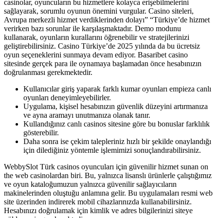
casinolar, oyuncuların bu hizmetlere kolayca erişebilmelerini
sağlayarak, sorumlu oyunun önemini vurgular. Casino siteleri,
Avrupa merkezli hizmet verdiklerinden dolayı” “Türkiye’de hizmet
verirken bazı sorunlar ile karşılaşmaktadır. Demo modunu
kullanarak, oyunların kurallarını öğrenebilir ve stratejilerinizi
geliştirebilirsiniz. Casino Türkiye’de 2025 yılında da bu ücretsiz
oyun seçeneklerini sunmaya devam ediyor. Basaribet casino
sitesinde gerçek para ile oynamaya başlamadan önce hesabınızın
doğrulanması gerekmektedir.
Kullanıcılar giriş yaparak farklı kumar oyunları empieza canlı
oyunları deneyimleyebilirler.
Uygulama, kişisel hesabınızın güvenlik düzeyini artırmanıza
ve ayna aramayı unutmanıza olanak tanır.
Kullandığınız canlı casinos sitesine göre bu bonuslar farklılık
gösterebilir.
Daha sonra ise çekim talepleriniz hızlı bir şekilde onaylandığı
için dilediğiniz yöntemle işlemimizi sonuçlandırabilirsiniz.
WebbySlot Türk casinos oyuncuları için güvenilir hizmet sunan on
the web casinolardan biri. Bu, yalnızca lisanslı ürünlerle çalıştığımız
ve oyun kataloğumuzun yalnızca güvenilir sağlayıcıların
makinelerinden oluştuğu anlamına gelir. Bu uygulamaları resmi web
site üzerinden indirerek mobil cihazlarınızda kullanabilirsiniz.
Hesabınızı doğrulamak için kimlik ve adres bilgilerinizi siteye