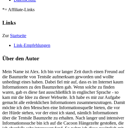
*= Affiliate-Links
Links
Zur
Startseite
Link-Empfehlungen
Über den Autor
Mein Name ist Alex. Ich bin vor langer Zeit durch einen Freund auf
die Baumzelte von Tentsile aufmerksam geworden und wollte
unbedingt eines haben. Dabei fiel mir auf, dass es im Internet kaum
Informationen zu den Baumzelten gab. Wenn solche zu finden
waren, gab es diese fast ausschließlich in englischer Sprache - so
kam mir die Idee zu dieser Webseite. Ich habe es mir zur Aufgabe
gemacht alle erdenklichen Informationen zusammenzutragen. Damit
möchte ich den Menschen eine Informationsquelle bieten, die vor
der Hürde stehen, vor der einst ich stand, nämlich Informationen
über die Tentsile Baumzelte zu erhalten. Nach langer und intensiver
Informationssuche bin ich auf die Cacoon Hängezelte gestoßen, die