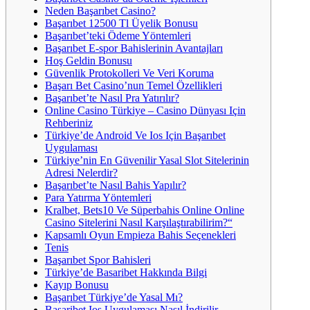
Neden Başarıbet Casino?
Başarıbet 12500 Tl Üyelik Bonusu
Başarıbet’teki Ödeme Yöntemleri
Başarıbet E-spor Bahislerinin Avantajları
Hoş Geldin Bonusu
Güvenlik Protokolleri Ve Veri Koruma
Başarı Bet Casino’nun Temel Özellikleri
Başarıbet’te Nasıl Pra Yatırılır?
Online Casino Türkiye – Casino Dünyası Için
Rehberiniz
Türkiye’de Android Ve Ios Için Başarıbet
Uygulaması
Türkiye’nin En Güvenilir Yasal Slot Sitelerinin
Adresi Nelerdir?
Başarıbet’te Nasıl Bahis Yapılır?
Para Yatırma Yöntemleri
Kralbet, Bets10 Ve Süperbahis Online Online
Casino Sitelerini Nasıl Karşılaştırabilirim?“
Kapsamlı Oyun Empieza Bahis Seçenekleri
Tenis
Başarıbet Spor Bahisleri
Türkiye’de Basaribet Hakkında Bilgi
Kayıp Bonusu
Başarıbet Türkiye’de Yasal Mı?
Basaribet Ios Uygulaması Nasıl İndirilir