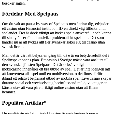
besöker sajten.
Fördelar Med Spelpaus
Om du valt att pausa by way of Spelpaus men ändrar dig, erbjuder
ett casino utan Financial institution ID en direkt väg tillbaka until
spelandet. Det är dock viktigt att lyckas spela ansvarsfullt och känna
till sina gränser för att undvika problematiskt spelande. Det som
händer nu är att lyckas allt fler svenskar söker sig till casino utan
svensk licens.
Men det är värt att belysa en gång till, då e är en betydelsefullt del i
Spelinspektionens plan. Ett casino i Sverige måste vara anslutet till
den svenska tjänsten Spelpaus. Det är också viktigt att ett
mobilcasino innehåller ett bra utbud av spel. Det är inte ideligen lätt
att konvertera alla spel until en mobilversion, o det finns därför
ibland ett relativt begränsat utbud av mobila spel. Live casino skapar
durante social och wechselseitig beeinflussend miljö, vilket ger en
känsla utav att vara på ett riktigt online casino utan att lämna
hemmet.
Populära Artiklar“
De vanligaste på 1st utländskt casino är registreringsbonusar,