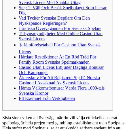
Svensk Licens Med Snabba Uttag
Steg 1: Välj Och Besök Spelbolaget Som Passar
Dig
Vad Tycker Svenska Depilare Om Den
Nyskapande Regleringen?
Juridiska Överväganden För Svenska Spelare
Tillsynsmyndigheter Med Online Casino Utan
Svensk Licens
✳️ Jämförelsetabell För Casinon Utan Svensk
Licens
Hårdare Restriktioner Är En Röd Tråd För
Family Room Svenska Spelmarknaden
Casino Utan Licens Erbjuder Dagliga Bonusar
Och Kampanjer
Ålderskrav För Att Registrera Sig På Norska
Casinon I Avsaknad Av Svensk Licens
Hämta Välkomstbonusar Värda Flera 1000-tals
Svenska Kronor
Ett Exempel Från Verkligheten
Sista stora saken att överväga när du vill välja ett ickelicensierat
spelbolag är hela grejen med gambling establishment utan Spelpaus.
Hela syftet med Spelpaus. se är att skydda sårbara spelare från att