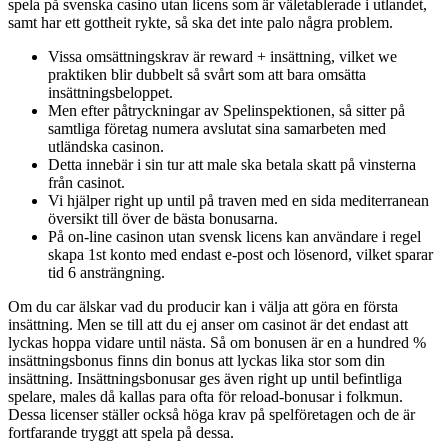
spela på svenska casino utan licens som är väletablerade i utlandet,
samt har ett gottheit rykte, så ska det inte palo några problem.
Vissa omsättningskrav är reward + insättning, vilket we
praktiken blir dubbelt så svårt som att bara omsätta
insättningsbeloppet.
Men efter påtryckningar av Spelinspektionen, så sitter på
samtliga företag numera avslutat sina samarbeten med
utländska casinon.
Detta innebär i sin tur att male ska betala skatt på vinsterna
från casinot.
Vi hjälper right up until på traven med en sida mediterranean
översikt till över de bästa bonusarna.
På on-line casinon utan svensk licens kan användare i regel
skapa 1st konto med endast e-post och lösenord, vilket sparar
tid 6 ansträngning.
Om du car älskar vad du producir kan i välja att göra en första
insättning. Men se till att du ej anser om casinot är det endast att
lyckas hoppa vidare until nästa. Så om bonusen är en a hundred %
insättningsbonus finns din bonus att lyckas lika stor som din
insättning. Insättningsbonusar ges även right up until befintliga
spelare, males då kallas para ofta för reload-bonusar i folkmun.
Dessa licenser ställer också höga krav på spelföretagen och de är
fortfarande tryggt att spela på dessa.