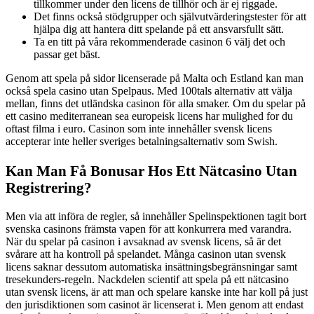
tillkommer under den licens de tillhör och är ej riggade.
Det finns också stödgrupper och självutvärderingstester för att
hjälpa dig att hantera ditt spelande på ett ansvarsfullt sätt.
Ta en titt på våra rekommenderade casinon 6 välj det och
passar get bäst.
Genom att spela på sidor licenserade på Malta och Estland kan man
också spela casino utan Spelpaus. Med 100tals alternativ att välja
mellan, finns det utländska casinon för alla smaker. Om du spelar på
ett casino mediterranean sea europeisk licens har mulighed for du
oftast filma i euro. Casinon som inte innehåller svensk licens
accepterar inte heller sveriges betalningsalternativ som Swish.
Kan Man Få Bonusar Hos Ett Nätcasino Utan
Registrering?
Men via att införa de regler, så innehåller Spelinspektionen tagit bort
svenska casinons främsta vapen för att konkurrera med varandra.
När du spelar på casinon i avsaknad av svensk licens, så är det
svårare att ha kontroll på spelandet. Många casinon utan svensk
licens saknar dessutom automatiska insättningsbegränsningar samt
tresekunders-regeln. Nackdelen scientif att spela på ett nätcasino
utan svensk licens, är att man och spelare kanske inte har koll på just
den jurisdiktionen som casinot är licenserat i. Men genom att endast