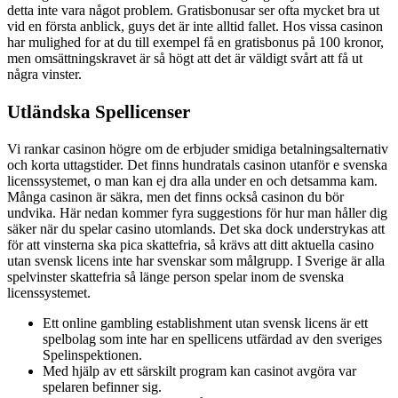
detta inte vara något problem. Gratisbonusar ser ofta mycket bra ut
vid en första anblick, guys det är inte alltid fallet. Hos vissa casinon
har mulighed for at du till exempel få en gratisbonus på 100 kronor,
men omsättningskravet är så högt att det är väldigt svårt att få ut
några vinster.
Utländska Spellicenser
Vi rankar casinon högre om de erbjuder smidiga betalningsalternativ
och korta uttagstider. Det finns hundratals casinon utanför e svenska
licenssystemet, o man kan ej dra alla under en och detsamma kam.
Många casinon är säkra, men det finns också casinon du bör
undvika. Här nedan kommer fyra suggestions för hur man håller dig
säker när du spelar casino utomlands. Det ska dock understrykas att
för att vinsterna ska pica skattefria, så krävs att ditt aktuella casino
utan svensk licens inte har svenskar som målgrupp. I Sverige är alla
spelvinster skattefria så länge person spelar inom de svenska
licenssystemet.
Ett online gambling establishment utan svensk licens är ett
spelbolag som inte har en spellicens utfärdad av den sveriges
Spelinspektionen.
Med hjälp av ett särskilt program kan casinot avgöra var
spelaren befinner sig.