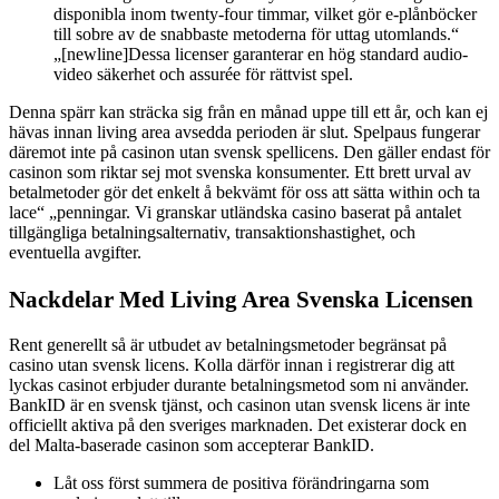
disponibla inom twenty-four timmar, vilket gör e-plånböcker
till sobre av de snabbaste metoderna för uttag utomlands.“
„[newline]Dessa licenser garanterar en hög standard audio-
video säkerhet och assurée för rättvist spel.
Denna spärr kan sträcka sig från en månad uppe till ett år, och kan ej
hävas innan living area avsedda perioden är slut. Spelpaus fungerar
däremot inte på casinon utan svensk spellicens. Den gäller endast för
casinon som riktar sej mot svenska konsumenter. Ett brett urval av
betalmetoder gör det enkelt å bekvämt för oss att sätta within och ta
lace“ „penningar. Vi granskar utländska casino baserat på antalet
tillgängliga betalningsalternativ, transaktionshastighet, och
eventuella avgifter.
Nackdelar Med Living Area Svenska Licensen
Rent generellt så är utbudet av betalningsmetoder begränsat på
casino utan svensk licens. Kolla därför innan i registrerar dig att
lyckas casinot erbjuder durante betalningsmetod som ni använder.
BankID är en svensk tjänst, och casinon utan svensk licens är inte
officiellt aktiva på den sveriges marknaden. Det existerar dock en
del Malta-baserade casinon som accepterar BankID.
Låt oss först summera de positiva förändringarna som