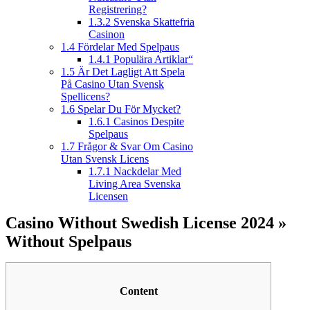
Registrering?
1.3.2
Svenska Skattefria
Casinon
1.4
Fördelar Med Spelpaus
1.4.1
Populära Artiklar“
1.5
Är Det Lagligt Att Spela
På Casino Utan Svensk
Spellicens?
1.6
Spelar Du För Mycket?
1.6.1
Casinos Despite
Spelpaus
1.7
Frågor & Svar Om Casino
Utan Svensk Licens
1.7.1
Nackdelar Med
Living Area Svenska
Licensen
Casino Without Swedish License 2024 »
Without Spelpaus
Content