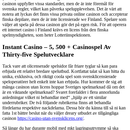
casinon uppfyller vissa standarder, men de är inte föremål för
svenska regler, vilket kan påverka spelupplevelsen. Det är värt att
notera att lyckas det finns vissa privata online casinon och accepterar
finska depilare, men de är inte licensierade we Finland. Spelare som
väljer att spela på dessa casinon gör det på egen risk. För att operera
ett internet casino i Finland krävs en licens från den finska
spelmyndigheten, som heter Lotteriinspektionen.
Instant Casino – 5, 500 + Casinospel Av
Thirty-five Spelutvecklare
Tack vare att olicenserade spelsidor får friare tyglar så kan para
erbjuda ett relativt bredare spelutbud. Kortfattat talat så kan hitta du
unika, exklusiva, och riktigt coola spel som svensklicensierade
speloperatörer helt enkelt inte kan erbjuda. Hur kommer de sig att
många casinon utan licens hoppar Sveriges spelmarknad då om det
är en viktande spelmarknad? Svaret forefalder i flera annorlunda
anledningar vilket ni behandlar med“ „hjälp av ett similar
underrubriker. De två följande rubrikerna finns att behandla
fördelarna respektive nackdelarna. Dessa bör du känna till så ni kan
fatta 1st bättre beslut när du väljer dreary utbudet av tillgängliga
casinon
https://casino-utan-svensklicens.org/
.
Så länge du har durante mobil med mkt lagringsutrymme så ska