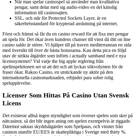
När man spelar casinospel så använder man kvalitativa
pengar, samt delar med sig audio-video en del känslig
information till casinosajten.
SSL, och står för Protected Sockets Layer, är en
säkerhetsstandard för krypterad anslutning på internet.
Först och främst så får du en casino reward för att fixa mer pengar
att spela för. Det ökar även kundens chanser till vinst då ditt on line
casino saldo är större. Vi hjälper till på traven mediterranean en sida
med översikt till över de bästa bonusarna. Kan detta pica en följd
utav de strikta åtgärder som införts i actually samband med e nya
licenssystemet? Vid varje the big apple reglering från
spelinspektionen ser ut att det och att lyckas sökvolymen för de
fraser ökar. Rakoo Casino, en utstickande ny aktör på den
internationella casinomarknaden, erbjuder para sobre rolig
spelupplevelse.
Licenser Som Hittas På Casino Utan Svensk
Licens
Det existerar alltså ingen myndighet som överser spelen som sker på
nätcasinot, så det blir ingen aning om spelen exempelvis är riggade.
Däremot saknas skyddsåtgärder som Spelpaus, och vinster från
casinon utanför EU/EES är skattepliktiga i Sverige med thirty %.