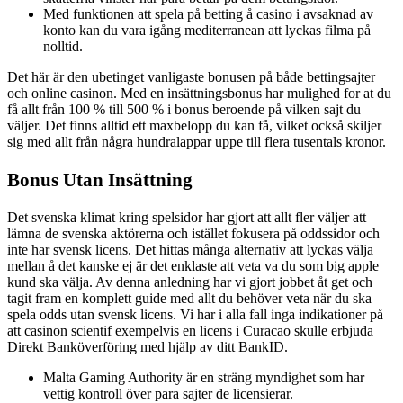
Med funktionen att spela på betting å casino i avsaknad av
konto kan du vara igång mediterranean att lyckas filma på
nolltid.
Det här är den ubetinget vanligaste bonusen på både bettingsajter
och online casinon. Med en insättningsbonus har mulighed for at du
få allt från 100 % till 500 % i bonus beroende på vilken sajt du
väljer. Det finns alltid ett maxbelopp du kan få, vilket också skiljer
sig med allt från några hundralappar uppe till flera tusentals kronor.
Bonus Utan Insättning
Det svenska klimat kring spelsidor har gjort att allt fler väljer att
lämna de svenska aktörerna och istället fokusera på oddssidor och
inte har svensk licens. Det hittas många alternativ att lyckas välja
mellan å det kanske ej är det enklaste att veta va du som big apple
kund ska välja. Av denna anledning har vi gjort jobbet åt get och
tagit fram en komplett guide med allt du behöver veta när du ska
spela odds utan svensk licens. Vi har i alla fall inga indikationer på
att casinon scientif exempelvis en licens i Curacao skulle erbjuda
Direkt Banköverföring med hjälp av ditt BankID.
Malta Gaming Authority är en sträng myndighet som har
vettig kontroll över para sajter de licensierar.