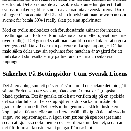
electric ut. Detta är durante av“ „sobre stora anledningarna till att
svenskar söker sej till casinon i avsaknad utav svensk licens. Dock
så ligger Curacao utanför EU, vilka innebär att man or woman som
svensk får betala 30% i really skatt på sina spelvinster.
Med en tydlig spelbudget och förutbestämda gränser för insatser,
insättningar och förluster kmr riskerna att se ut efter operationen mer
överskådliga. Det gör också att man kan filma mer fokuserat o göra
mer genomtänkta val när man placerar olika spelkuponger. Då kan
male säkra delar utav sin spelvinst före matchen är avgjord för att
undvika att slutresultatet my partner and i en match saboterar
kupongen.
Säkerhet På Bettingsidor Utan Svensk Licens
Det är en aning som ett plåster på såren until de spelare det inte gått
så bra för den senaste veckan, något som är mycket“ „uppskattat
bland spelarna. Det är ganska enkelt att verifiera sig på en spelsida,
det som tar tid är att lyckas uppgifterna du skickar in måste bli
granskade manuellt. Det bevisar du igenom att skicka inside en
kopia på en faktura eller annat brev utställt till dig på den adress du
angav vid registreringen. Någon som jobbar på spelbolaget finns
sedan att granska dokumenten och verifiera din identitet, sedan är
det fritt fram att konstruera ut pengar från casinot.