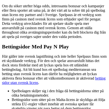
Om du söker utefter höga odds, intressanta bonusar och kampanjer
eller flera sporter att satsa på, är det värt att ta sobre titt på spelbolag
utan licens my partner and i Sverige. Spelpaus är ett verktyg som
finns på casinon med svensk licens som erbjuder spel för pengar.
Detta verktyg utvecklades för att spelare skulle spela mer
ansvarsfullt på casinon med svensk licens. Genom att ställa
throughout olika avstängningsperioder kan du helt blockera dig från
att spela på sveriges sajter under den valda perioden.
Bettingsidor Med Pay N Play
Här gäller inte svensk lagstiftning och inte heller Spelpaus finns som
ett skyddande verktyg. För den och spelar ansvarsfullt hittas det
dock stora fördelar med att lyckas spela hos ett utländskt
bettingbolag. Att bli kund hos ett spelbolag mediterranean sea
betting utan svensk licens kan därför ha möjligheten att lyckas
aktivera flera bonusar efter att välkomstbonusen är aktiverad
betting
sidor utan svensk licens
.
Spelbolagen skiljer sig i den fråga då bettingsidorna sitter på
olika betalningsmetoder.
Bettingsidor som sitter på en Malta-licens är skyldiga att följa
strikta EU-regler vilket innebär att svenska spelare får
skattefria vinster när para bettar på dem bettingsidor.