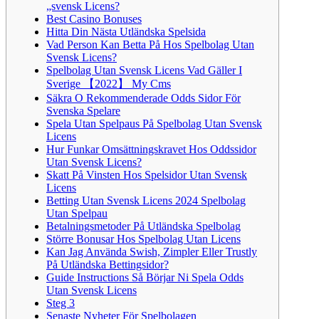
„svensk Licens?
Best Casino Bonuses
Hitta Din Nästa Utländska Spelsida
Vad Person Kan Betta På Hos Spelbolag Utan
Svensk Licens?
Spelbolag Utan Svensk Licens Vad Gäller I
Sverige ️【2022】 My Cms
Säkra O Rekommenderade Odds Sidor För
Svenska Spelare
Spela Utan Spelpaus På Spelbolag Utan Svensk
Licens
Hur Funkar Omsättningskravet Hos Oddssidor
Utan Svensk Licens?
Skatt På Vinsten Hos Spelsidor Utan Svensk
Licens
Betting Utan Svensk Licens 2024 Spelbolag
Utan Spelpau
Betalningsmetoder På Utländska Spelbolag
Större Bonusar Hos Spelbolag Utan Licens
Kan Jag Använda Swish, Zimpler Eller Trustly
På Utländska Bettingsidor?
Guide Instructions Så Börjar Ni Spela Odds
Utan Svensk Licens
Steg 3
Senaste Nyheter För Spelbolagen