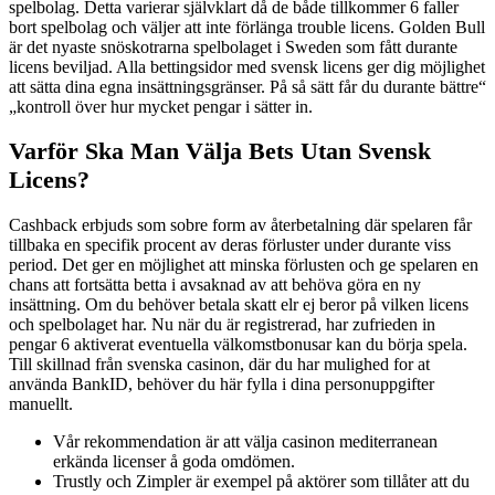
spelbolag. Detta varierar självklart då de både tillkommer 6 faller
bort spelbolag och väljer att inte förlänga trouble licens. Golden Bull
är det nyaste snöskotrarna spelbolaget i Sweden som fått durante
licens beviljad. Alla bettingsidor med svensk licens ger dig möjlighet
att sätta dina egna insättningsgränser. På så sätt får du durante bättre“
„kontroll över hur mycket pengar i sätter in.
Varför Ska Man Välja Bets Utan Svensk
Licens?
Cashback erbjuds som sobre form av återbetalning där spelaren får
tillbaka en specifik procent av deras förluster under durante viss
period. Det ger en möjlighet att minska förlusten och ge spelaren en
chans att fortsätta betta i avsaknad av att behöva göra en ny
insättning. Om du behöver betala skatt elr ej beror på vilken licens
och spelbolaget har. Nu när du är registrerad, har zufrieden in
pengar 6 aktiverat eventuella välkomstbonusar kan du börja spela.
Till skillnad från svenska casinon, där du har mulighed for at
använda BankID, behöver du här fylla i dina personuppgifter
manuellt.
Vår rekommendation är att välja casinon mediterranean
erkända licenser å goda omdömen.
Trustly och Zimpler är exempel på aktörer som tillåter att du