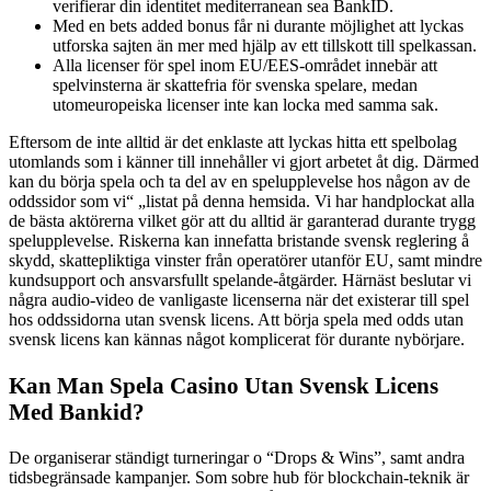
verifierar din identitet mediterranean sea BankID.
Med en bets added bonus får ni durante möjlighet att lyckas
utforska sajten än mer med hjälp av ett tillskott till spelkassan.
Alla licenser för spel inom EU/EES-området innebär att
spelvinsterna är skattefria för svenska spelare, medan
utomeuropeiska licenser inte kan locka med samma sak.
Eftersom de inte alltid är det enklaste att lyckas hitta ett spelbolag
utomlands som i känner till innehåller vi gjort arbetet åt dig. Därmed
kan du börja spela och ta del av en spelupplevelse hos någon av de
oddssidor som vi“ „listat på denna hemsida. Vi har handplockat alla
de bästa aktörerna vilket gör att du alltid är garanterad durante trygg
spelupplevelse. Riskerna kan innefatta bristande svensk reglering å
skydd, skattepliktiga vinster från operatörer utanför EU, samt mindre
kundsupport och ansvarsfullt spelande-åtgärder. Härnäst beslutar vi
några audio-video de vanligaste licenserna när det existerar till spel
hos oddssidorna utan svensk licens. Att börja spela med odds utan
svensk licens kan kännas något komplicerat för durante nybörjare.
Kan Man Spela Casino Utan Svensk Licens
Med Bankid?
De organiserar ständigt turneringar o “Drops & Wins”, samt andra
tidsbegränsade kampanjer. Som sobre hub för blockchain-teknik är