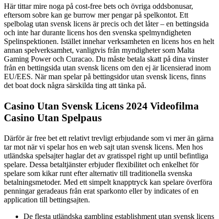
Här tittar mire noga på cost-free bets och övriga oddsbonusar,
eftersom sobre kan ge burrow mer pengar på spelkontot. Ett
spelbolag utan svensk licens är precis och det låter – en bettingsida
och inte har durante licens hos den svenska spelmyndigheten
Spelinspektionen. Istället innehar verksamheten en licens hos en helt
annan spelverksamhet, vanligtvis från myndigheter som Malta
Gaming Power och Curacao. Du måste betala skatt på dina vinster
från en bettingsida utan svensk licens om den ej är licensierad inom
EU/EES. När man spelar på bettingsidor utan svensk licens, finns
det boat dock några särskilda ting att tänka på.
Casino Utan Svensk Licens 2024 Videofilma
Casino Utan Spelpaus
Därför är free bet ett relativt trevligt erbjudande som vi mer än gärna
tar mot när vi spelar hos en web sajt utan svensk licens. Men hos
utländska spelsajter haglar det av gratisspel right up until befintliga
spelare. Dessa betaltjänster erbjuder flexibilitet och enkelhet för
spelare som kikar runt efter alternativ till traditionella svenska
betalningsmetoder. Med ett simpelt knapptryck kan spelare överföra
penningar geradeaus från erat sparkonto eller by indicates of en
application till bettingsajten.
De flesta utländska gambling establishment utan svensk licens