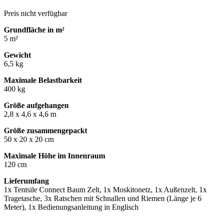
Preis nicht verfügbar
Grundfläche in m²
5 m²
Gewicht
6,5 kg
Maximale Belastbarkeit
400 kg
Größe aufgehangen
2,8 x 4,6 x 4,6 m
Größe zusammengepackt
50 x 20 x 20 cm
Maximale Höhe im Innenraum
120 cm
Lieferumfang
1x Tentsile Connect Baum Zelt, 1x Moskitonetz, 1x Außenzelt, 1x
Tragetasche, 3x Ratschen mit Schnallen und Riemen (Länge je 6
Meter), 1x Bedienungsanleitung in Englisch