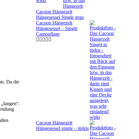
Cacoon Hängezelt
Hängesessel Single grau
Cacoon Hängezelt
Hängesessel – Single
Camouflage
ts. Da die
 „fangen“.
wendung
allen
Cacoon Hängezelt
Hängesessel single – türkis