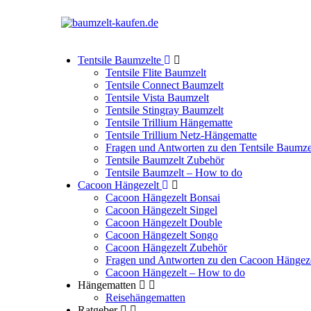
Tentsile Baumzelte
Tentsile Flite Baumzelt
Tentsile Connect Baumzelt
Tentsile Vista Baumzelt
Tentsile Stingray Baumzelt
Tentsile Trillium Hängematte
Tentsile Trillium Netz-Hängematte
Fragen und Antworten zu den Tentsile Baumze
Tentsile Baumzelt Zubehör
Tentsile Baumzelt – How to do
Cacoon Hängezelt
Cacoon Hängezelt Bonsai
Cacoon Hängezelt Singel
Cacoon Hängezelt Double
Cacoon Hängezelt Songo
Cacoon Hängezelt Zubehör
Fragen und Antworten zu den Cacoon Hängez
Cacoon Hängezelt – How to do
Hängematten
Reisehängematten
Ratgeber