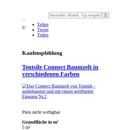
Teilen
©
Tweet
Teilen
Kaufempfehlung
Tentsile Connect Baumzelt in
verschiedenen Farben
Preis nicht verfügbar
Grundfläche in m²
5 m²