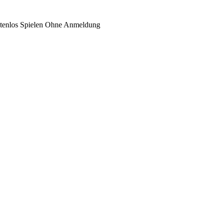
tenlos Spielen Ohne Anmeldung