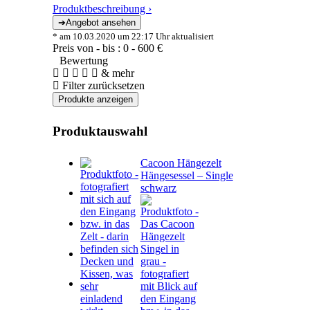
Produktbeschreibung ›
* am 10.03.2020 um 22:17 Uhr aktualisiert
Preis von - bis :
0
-
600
€
Bewertung
& mehr
Filter zurücksetzen
Produktauswahl
Cacoon Hängezelt
Hängesessel – Single
schwarz