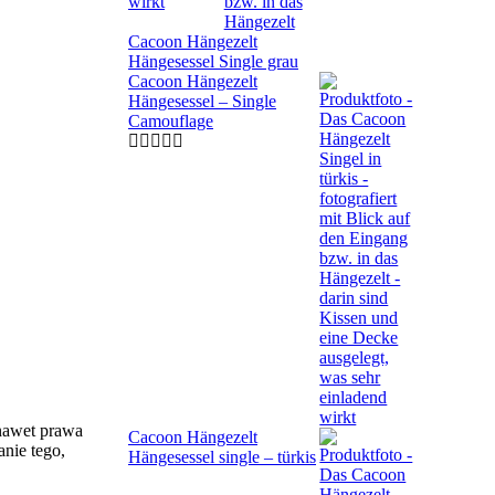
Cacoon Hängezelt
Hängesessel Single grau
Cacoon Hängezelt
Hängesessel – Single
Camouflage
 nawet prawa
Cacoon Hängezelt
anie tego,
Hängesessel single – türkis