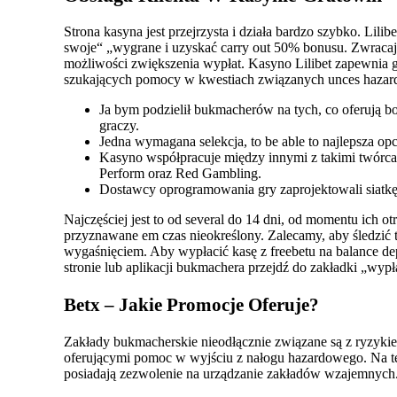
Strona kasyna jest przejrzysta i działa bardzo szybko. Li
swoje“ „wygrane i uzyskać carry out 50% bonusu. Zwracaj u
możliwości zwiększenia wypłat. Kasyno Lilibet zapewnia g
szukających pomocy w kwestiach związanych unces hazar
Ja bym podzielił bukmacherów na tych, co oferują b
graczy.
Jedna wymagana selekcja, to be able to najlepsza opcj
Kasyno współpracuje między innymi z takimi twórca
Perform oraz Red Gambling.
Dostawcy oprogramowania gry zaprojektowali siatkę 
Najczęściej jest to od several do 14 dni, od momentu ich ot
przyznawane em czas nieokreślony. Zalecamy, aby śledzić 
wygaśnięciem. Aby wypłacić kasę z freebetu na balance d
stronie lub aplikacji bukmachera przejdź do zakładki „wyp
Betx – Jakie Promocje Oferuje?
Zakłady bukmacherskie nieodłącznie związane są z ryzykiem
oferującymi pomoc w wyjściu z nałogu hazardowego. Na te
posiadają zezwolenie na urządzanie zakładów wzajemnych