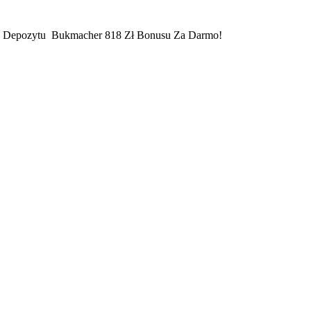
 Depozytu ️ Bukmacher 818 Zł Bonusu Za Darmo!