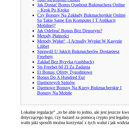
Jak Dostać Bonus Oughout Bukmachera Online
– Krok Po Kroku
Czy Bonusy Na Zakłady Bukmacherskie Online
Są Takie Same Em Komputer I T Aplikacji
Mobilnej?
Jak Odebrać Bonus Bez Depozytu?
Metody Płatności
Metody Wpłat“ „I Actually Wypłat W Kasynie
Lilibet
Sprawdź U Jakich Bukmacherów Dostaniesz
Freebety
Zakład Bez Ryzyka (cashback)
Sts Freebet 60 Zł Za Zadania
Et Bonus: Oferty Tygodniowe
Bonus Do A Hundred Eur
Darmowych Spinów
Darmowe Bonusy Na Kursy Bukmacherskie I
Bonusy Na Mobile
Lokalne regulacje“ „to be able to jedno, ale jest jeszcze 
dotyczącego tego, czy hazard za pomocą crypto jest legalny
watts jaki sposób można korzystać z tych walut i jak widz