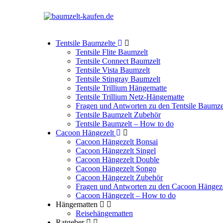
Tentsile Baumzelte
Tentsile Flite Baumzelt
Tentsile Connect Baumzelt
Tentsile Vista Baumzelt
Tentsile Stingray Baumzelt
Tentsile Trillium Hängematte
Tentsile Trillium Netz-Hängematte
Fragen und Antworten zu den Tentsile Baumze
Tentsile Baumzelt Zubehör
Tentsile Baumzelt – How to do
Cacoon Hängezelt
Cacoon Hängezelt Bonsai
Cacoon Hängezelt Singel
Cacoon Hängezelt Double
Cacoon Hängezelt Songo
Cacoon Hängezelt Zubehör
Fragen und Antworten zu den Cacoon Hängez
Cacoon Hängezelt – How to do
Hängematten
Reisehängematten
Ratgeber