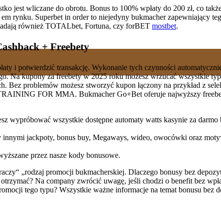
tko jest wliczane do obrotu. Bonus to 100% wpłaty do 200 zł, co takż
u em rynku. Superbet in order to niejedyny bukmacher zapewniający te
padają również TOTALbet, Fortuna, czy forBET
mostbet
.
Cashback + Freebety
łaty i potwierdzić transakcję. Wykonanie tych czynności automatyczni
go. Na kupony za freebety w 2025 roku możesz wrzucać wszystkie typ
. Bez problemów możesz stworzyć kupon łączony na przykład z sele
et TRAINING FOR MMA. Bukmacher Go+Bet oferuje najwyższy freebet
esz wypróbować wszystkie dostępne automaty watts kasynie za darmo 
 innymi jackpoty, bonus buy, Megaways, wideo, owocówki oraz mot
yższane przez nasze kody bonusowe.
aczy“ „rodzaj promocji bukmacherskiej. Dlaczego bonusy bez depozyt
je otrzymać? Na company zwrócić uwagę, jeśli chodzi o benefit bez wpł
 promocji tego typu? Wszystkie ważne informacje na temat bonusu bez 