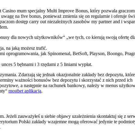
libet Casino mum specjalny Multi Improve Bonus, który pozwala graczo
wagę na five bonus, ponieważ zmienia się on regularnie i oferuje świ
raczom dostęp carry out niezależnych zasobów my partner and i wspar
dem.
onusy dla nowych użytkowników“ „we tych, co kierują swoją ofertę dla
a, na jaką możesz trafić.
mi oprogramowania, jak Spinomenal, BetSoft, Playson, Boongo, Prag
unces 5 bębnami i 3 rzędami z 5 liniami wypłat.
rzymania. Zdarzają się jednak okazjonalnie zakłady bez depozytu, które
terminy ważności bonusów bez depozytu i skorzystać z nich przed ich
epozytowe, a następnie na rachunek bankowy, należy w menus użytko
łaty“
mostbet aplikacja
.
. Jeżeli zauważyłeś u siebie objawy uzależnienia skontaktuj się z ser
rytorium Polski zakłady wzajemne mogą oferować jedynie te podmioty
.