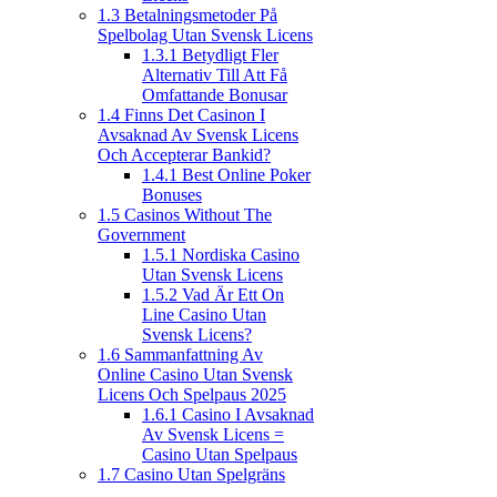
1.3
Betalningsmetoder På
Spelbolag Utan Svensk Licens
1.3.1
Betydligt Fler
Alternativ Till Att Få
Omfattande Bonusar
1.4
Finns Det Casinon I
Avsaknad Av Svensk Licens
Och Accepterar Bankid?
1.4.1
Best Online Poker
Bonuses
1.5
Casinos Without The
Government
1.5.1
Nordiska Casino
Utan Svensk Licens
1.5.2
Vad Är Ett On
Line Casino Utan
Svensk Licens?
1.6
Sammanfattning Av
Online Casino Utan Svensk
Licens Och Spelpaus 2025
1.6.1
Casino I Avsaknad
Av Svensk Licens =
Casino Utan Spelpaus
1.7
Casino Utan Spelgräns