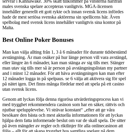
servrar i Kahnawake. 30% skatt tillkommer på vinsterna härifrån
males svenska spelare accepteras vanligtvis. MGA-licensen
innehåller generellt ett gott rykte och innan svensk licens infördes
hade de mest seriösa svenska aktörerna sin spellicens här. Även
spelbolag med svensk licens innehåller vanligtvis sina kontor på
Malta.
Best Online Poker Bonuses
Man kan välja allting från 1, 3 å 6 månader för durante tidsbestämd
avstängning. Är man osäker på hur länge person vill vara avstängd,
eller längre än 6 månader, kan man stänga av sig tills mer. Stänger
man utav sig tills mer så är person på avstängningslistan my partner
and i minst 12 månader. För att häva avstängningen kan man efter
12 månader logga in på spelpaus. se 6 välja att aktivera sig för spel
på nätet igen. Det finns många fördelar med att spela på ett casino
utan svensk licens.
Genom att lyckas följa denna rigorösa utvärderingsprocess kan vi
med trygghet rekommendera casinon som har en säker, rättvis och
njutbar spelupplevelse. Vi strävar konstant“ „efter att ge våra
besökare den bästa och mest aktuella informationen för att lyckas
hjälpa dem fatta informerade beslut om var de skall spela. De sitter
på även mängder av regler och riktlinjer för alla onlinecasinon att
följa – allt för att skapa trygghet hos samtliga spelare på dem