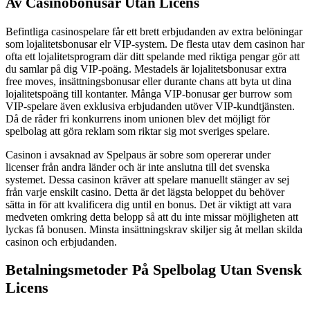
Av Casinobonusar Utan Licens
Befintliga casinospelare får ett brett erbjudanden av extra belöningar
som lojalitetsbonusar elr VIP-system. De flesta utav dem casinon har
ofta ett lojalitetsprogram där ditt spelande med riktiga pengar gör att
du samlar på dig VIP-poäng. Mestadels är lojalitetsbonusar extra
free moves, insättningsbonusar eller durante chans att byta ut dina
lojalitetspoäng till kontanter. Många VIP-bonusar ger burrow som
VIP-spelare även exklusiva erbjudanden utöver VIP-kundtjänsten.
Då de råder fri konkurrens inom unionen blev det möjligt för
spelbolag att göra reklam som riktar sig mot sveriges spelare.
Casinon i avsaknad av Spelpaus är sobre som opererar under
licenser från andra länder och är inte anslutna till det svenska
systemet. Dessa casinon kräver att spelare manuellt stänger av sej
från varje enskilt casino. Detta är det lägsta beloppet du behöver
sätta in för att kvalificera dig until en bonus. Det är viktigt att vara
medveten omkring detta belopp så att du inte missar möjligheten att
lyckas få bonusen. Minsta insättningskrav skiljer sig åt mellan skilda
casinon och erbjudanden.
Betalningsmetoder På Spelbolag Utan Svensk
Licens