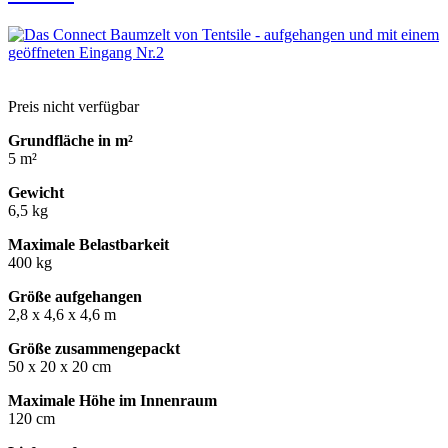
Preis nicht verfügbar
Grundfläche in m²
5 m²
Gewicht
6,5 kg
Maximale Belastbarkeit
400 kg
Größe aufgehangen
2,8 x 4,6 x 4,6 m
Größe zusammengepackt
50 x 20 x 20 cm
Maximale Höhe im Innenraum
120 cm