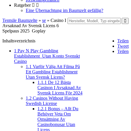
Ratgeber
Eine Übernachtung im Baumzelt gefällig?
Tentsile Baumzelte
»
se
» Casino I
Avsaknad Av Svensk Licens 6
Spelpaus 2025 ️ Goplay
Inhaltsverzeichnis
Teilen
Tweet
1
Pay N Play Gambling
Teilen
Establishment ️ Utan Konto Svenskt
Casino
1.1
Varför Välja Att Filma På
Ett Gambling Establishment
Utan Svensk Licens?
1.1.1
De 12 Bästa
Casinon I Avsaknad Av
Svensk Licens För 2024
1.2
Casinos Without Having
Swedish License
1.2.1
Bonus – Allt Du
Behöver Veta Om
Omsättning Av
Casinobonusar Utan
Licens