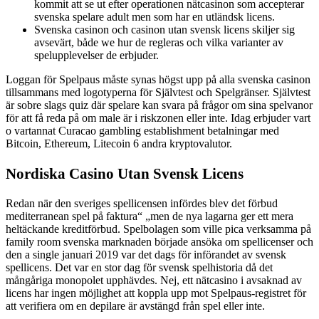
kommit att se ut efter operationen nätcasinon som accepterar
svenska spelare adult men som har en utländsk licens.
Svenska casinon och casinon utan svensk licens skiljer sig
avsevärt, både we hur de regleras och vilka varianter av
spelupplevelser de erbjuder.
Loggan för Spelpaus måste synas högst upp på alla svenska casinon
tillsammans med logotyperna för Självtest och Spelgränser. Självtest
är sobre slags quiz där spelare kan svara på frågor om sina spelvanor
för att få reda på om male är i riskzonen eller inte. Idag erbjuder vart
o vartannat Curacao gambling establishment betalningar med
Bitcoin, Ethereum, Litecoin 6 andra kryptovalutor.
Nordiska Casino Utan Svensk Licens
Redan när den sveriges spellicensen infördes blev det förbud
mediterranean spel på faktura“ „men de nya lagarna ger ett mera
heltäckande kreditförbud. Spelbolagen som ville pica verksamma på
family room svenska marknaden började ansöka om spellicenser och
den a single januari 2019 var det dags för införandet av svensk
spellicens. Det var en stor dag för svensk spelhistoria då det
mångåriga monopolet upphävdes. Nej, ett nätcasino i avsaknad av
licens har ingen möjlighet att koppla upp mot Spelpaus-registret för
att verifiera om en depilare är avstängd från spel eller inte.