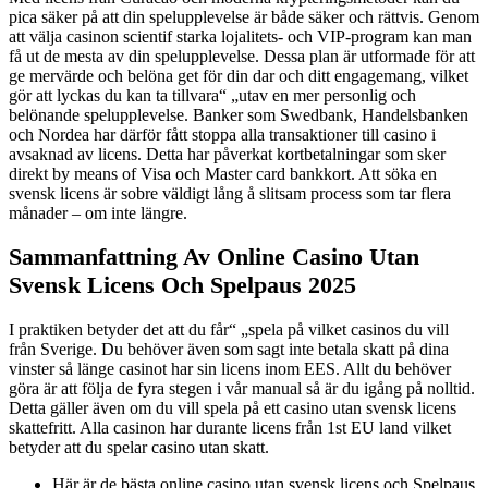
pica säker på att din spelupplevelse är både säker och rättvis. Genom
att välja casinon scientif starka lojalitets- och VIP-program kan man
få ut de mesta av din spelupplevelse. Dessa plan är utformade för att
ge mervärde och belöna get för din dar och ditt engagemang, vilket
gör att lyckas du kan ta tillvara“ „utav en mer personlig och
belönande spelupplevelse. Banker som Swedbank, Handelsbanken
och Nordea har därför fått stoppa alla transaktioner till casino i
avsaknad av licens. Detta har påverkat kortbetalningar som sker
direkt by means of Visa och Master card bankkort. Att söka en
svensk licens är sobre väldigt lång å slitsam process som tar flera
månader – om inte längre.
Sammanfattning Av Online Casino Utan
Svensk Licens Och Spelpaus 2025
I praktiken betyder det att du får“ „spela på vilket casinos du vill
från Sverige. Du behöver även som sagt inte betala skatt på dina
vinster så länge casinot har sin licens inom EES. Allt du behöver
göra är att följa de fyra stegen i vår manual så är du igång på nolltid.
Detta gäller även om du vill spela på ett casino utan svensk licens
skattefritt. Alla casinon har durante licens från 1st EU land vilket
betyder att du spelar casino utan skatt.
Här är de bästa online casino utan svensk licens och Spelpaus