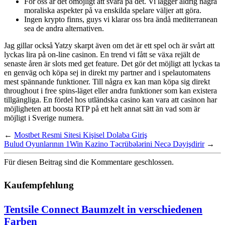
För oss är det omöjligt att svara på det. Vi lägger aldrig några
moraliska aspekter på va enskilda spelare väljer att göra.
Ingen krypto finns, guys vi klarar oss bra ändå mediterranean
sea de andra alternativen.
Jag gillar också Yatzy skarpt även om det är ett spel och är svårt att
lyckas lira på on-line casinon. En trend vi fått se växa rejält de
senaste åren är slots med get feature. Det gör det möjligt att lyckas ta
en genväg och köpa sej in direkt my partner and i spelautomatens
mest spännande funktioner. Till några ex kan man köpa sig direkt
throughout i free spins-läget eller andra funktioner som kan existera
tillgängliga. En fördel hos utländska casino kan vara att casinon har
möjligheten att boosta RTP på ett helt annat sätt än vad som är
möjligt i Sverige numera.
←
Mostbet Resmi Sitesi Kişisel Dolaba Giriş
Bulud Oyunlarının 1Win Kazino Təcrübələrini Necə Dəyişdirir
→
Für diesen Beitrag sind die Kommentare geschlossen.
Kaufempfehlung
Tentsile Connect Baumzelt in verschiedenen
Farben