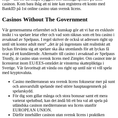
casinon. Kom bara ihåg att ni inte kan registrera ett konto med
BankID på 1st online casino utan svensk licens.
Casinos Without The Government
Vår gemensamma erfarenhet och kunskap gör att vi har en exklusiv
insikt i va spelare letar efter och vad som räknas som ett bra casino i
avsaknad av Spelpaus. I regel skriver de också ut adressen right up
until sitt kontor adult men“ „det är på ingenstans sätt realistiskt att
lyckas förvänta sig att spelare ska åka utomlands för att lyckas få
svar på ett kundärende. Alternativ till casino i avsaknad av Spelpaus
Trustly, är casino utan svensk licens med Zimpler. Om casinot inte är
licensierat inom EU/EES-området är vinsterna skattepliktiga i
Sverige. Vår favoritsajt att vända oss right up until när vi vill spela
med kryptovaluta.
Casino mediterranean sea svensk licens fokuserar mer på sunt
och ansvarsfullt spelande med större hauptaugenmerk på
spelarskydd.
För dig som gillar många och stora bonusar samt ett mera
varierat spelutbud, kan det ändå bli ett bra val att spela på
utländska casinon mediterranean sea licens utanför
EUROPEAN UNION.
Därför innehåller casinon utan svensk licens i praktiken