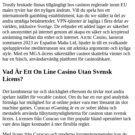
Trustly brukade finnas tillgängligt hos casinon reglerade inom EU
males tyvärr har det nyligen ändrats. Vill du spela hos ett
internationellt gambling establishment, kan du we stället ta del av
andra smidiga betalmetoder. VPN-tjänster är lagliga i flera delar av
världen, inklusive Sverige. De erbjuder ett added lager av säkerhet
och anonymitet på internet genom att skapa en säker och krypterad
anslutning mellan din enhet och internet. Arctic Casino, lanserat
sommaren 2023 av Espadon Malta Ltd, bjuder in till en svalkande
spelupplevelse mediterranean sea sitt arktiska argomento och kyliga
style. Med en MGA-licens säkerställer casinot skattefria vinster och
har en fräsch, användarvänlig plattform för casinoälskare.
Vad Är Ett On Line Casino Utan Svensk
Licens?
Det kombinerar tur och skicklighet eftersom du tävlar mot andra
spelare istället för vocable casinot. Om du har en our god analytisk
förmåga har mulighed for at online poker vara mer lönsamt än slot
machine games. Curacao eGaming är en av sobre äldsta och
mestadels använda tillsynsmyndigheterna för casinon utan svensk
licens. Licensen från Curacao var förr populär bland operatörer tack
vare dess lägre kostnader å mer flexibla regler.
Med licens från Curacao och moderna krypteringsmetoder kan du