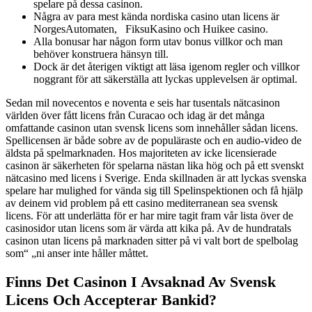
spelare på dessa casinon.
Några av para mest kända nordiska casino utan licens är
NorgesAutomaten, FiksuKasino och Huikee casino.
Alla bonusar har någon form utav bonus villkor och man
behöver konstruera hänsyn till.
Dock är det återigen viktigt att läsa igenom regler och villkor
noggrant för att säkerställa att lyckas upplevelsen är optimal.
Sedan mil novecentos e noventa e seis har tusentals nätcasinon
världen över fått licens från Curacao och idag är det många
omfattande casinon utan svensk licens som innehåller sådan licens.
Spellicensen är både sobre av de populäraste och en audio-video de
äldsta på spelmarknaden. Hos majoriteten av icke licensierade
casinon är säkerheten för spelarna nästan lika hög och på ett svenskt
nätcasino med licens i Sverige. Enda skillnaden är att lyckas svenska
spelare har mulighed for vända sig till Spelinspektionen och få hjälp
av deinem vid problem på ett casino mediterranean sea svensk
licens. För att underlätta för er har mire tagit fram vår lista över de
casinosidor utan licens som är värda att kika på. Av de hundratals
casinon utan licens på marknaden sitter på vi valt bort de spelbolag
som“ „ni anser inte håller måttet.
Finns Det Casinon I Avsaknad Av Svensk
Licens Och Accepterar Bankid?