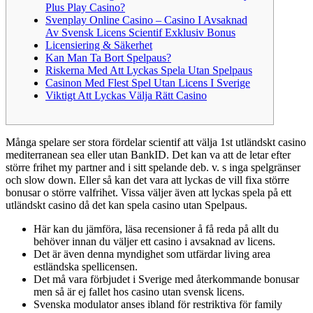
Plus Play Casino?
Svenplay Online Casino – Casino I Avsaknad
Av Svensk Licens Scientif Exklusiv Bonus
Licensiering & Säkerhet
Kan Man Ta Bort Spelpaus?
Riskerna Med Att Lyckas Spela Utan Spelpaus
Casinon Med Flest Spel Utan Licens I Sverige
Viktigt Att Lyckas Välja Rätt Casino
Många spelare ser stora fördelar scientif att välja 1st utländskt casino
mediterranean sea eller utan BankID. Det kan va att de letar efter
större frihet my partner and i sitt spelande deb. v. s inga spelgränser
och slow down. Eller så kan det vara att lyckas de vill fixa större
bonusar o större valfrihet. Vissa väljer även att lyckas spela på ett
utländskt casino då det kan spela casino utan Spelpaus.
Här kan du jämföra, läsa recensioner å få reda på allt du
behöver innan du väljer ett casino i avsaknad av licens.
Det är även denna myndighet som utfärdar living area
estländska spellicensen.
Det må vara förbjudet i Sverige med återkommande bonusar
men så är ej fallet hos casino utan svensk licens.
Svenska modulator anses ibland för restriktiva för family