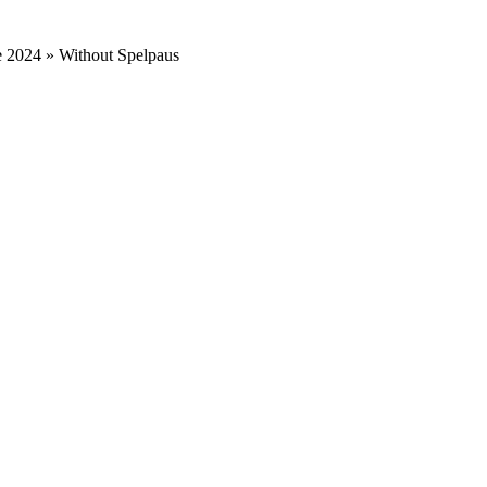
 2024 » Without Spelpaus