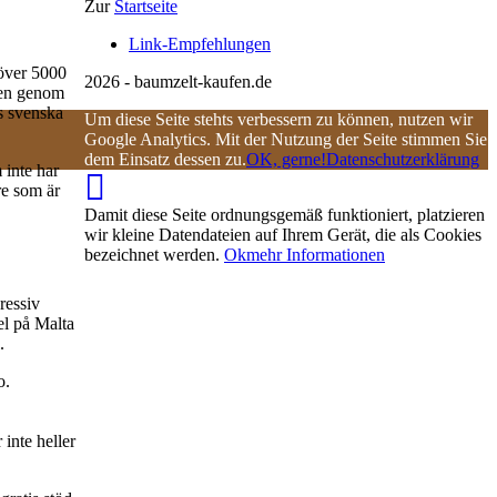
Zur
Startseite
Link-Empfehlungen
 över 5000
2026 - baumzelt-kaufen.de
 Men genom
os svenska
Um diese Seite stehts verbessern zu können, nutzen wir
Google Analytics. Mit der Nutzung der Seite stimmen Sie
dem Einsatz dessen zu.
OK, gerne!
Datenschutzerklärung
 inte har
re som är
Damit diese Seite ordnungsgemäß funktioniert, platzieren
wir kleine Datendateien auf Ihrem Gerät, die als Cookies
bezeichnet werden.
Ok
mehr Informationen
ressiv
el på Malta
.
o.
inte heller