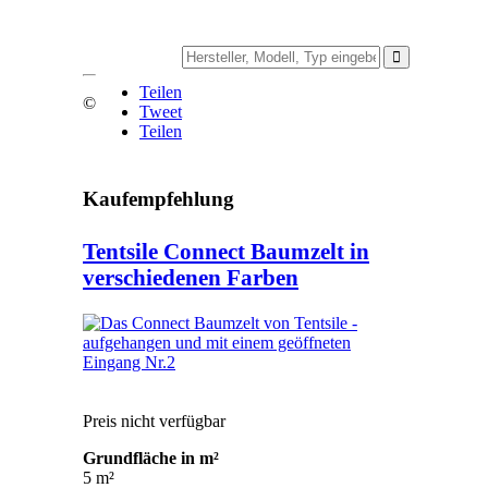
Teilen
©
Tweet
Teilen
Kaufempfehlung
Tentsile Connect Baumzelt in
verschiedenen Farben
Preis nicht verfügbar
Grundfläche in m²
5 m²