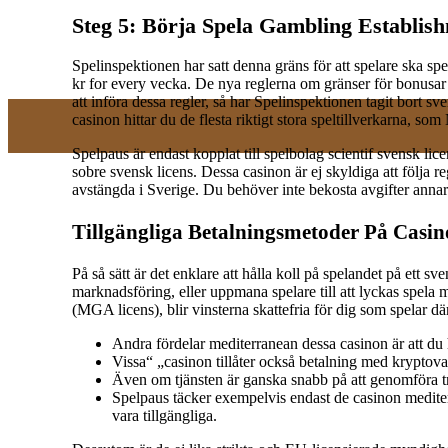
Steg 5: Börja Spela Gambling Establish
Spelinspektionen har satt denna gräns för att spelare ska spe
kr for every vecka. De nya reglerna om gränser för bonusar 
att införa dessa regler, så har Spelinspektionen tagit bort 
casinon hittar du de flesta riktigt stora speltillverkarna,
Spelpaus är endast kopplat till spelbolag scientif svensk lic
sobre svensk licens. Dessa casinon är ej skyldiga att följa r
avstängda i Sverige. Du behöver inte bekosta avgifter annars
Tillgängliga Betalningsmetoder På Casin
På så sätt är det enklare att hålla koll på spelandet på ett s
marknadsföring, eller uppmana spelare till att lyckas spela
(MGA licens), blir vinsterna skattefria för dig som spelar där
Andra fördelar mediterranean dessa casinon är att du 
Vissa“ „casinon tillåter också betalning med kryptova
Även om tjänsten är ganska snabb på att genomföra tra
Spelpaus täcker exempelvis endast de casinon mediter
vara tillgängliga.