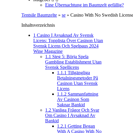
Eine Übernachtung im Baumzelt gefällig?
Tentsile Baumzelte
»
se
» Casino With No Swedish License
Inhaltsverzeichnis
1
Casino I Avsaknad Av Svensk
Licens: Topplista Över Casinon Utan
Svensk Licens Och Spelpaus 2024
Wine Magazine
1.1
Steg 5: Börja Spela
Gambling Establishment Utan
Svensk Spellicens
1.1.1
Tillgängliga
Betalningsmetoder På
Casinon Utan Svensk
Licens
1.1.2
Sammanfattning
Av Casinon Som
Saknar Bankid
1.2
Vanliga Frågor Och Svar
Om Casino I Avsaknad Av
Bankid
1.2.1
Getting Began
With A Casino With No