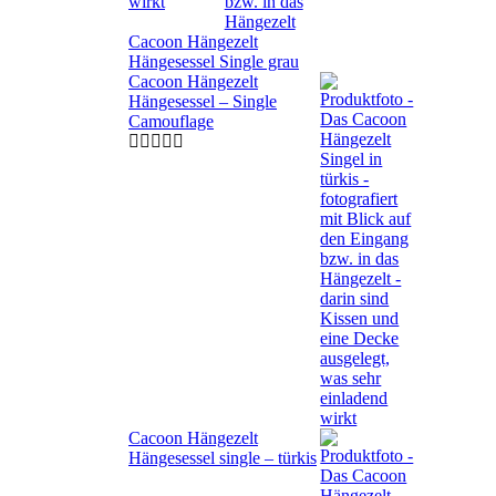
Cacoon Hängezelt
Hängesessel Single grau
Cacoon Hängezelt
Hängesessel – Single
Camouflage
Cacoon Hängezelt
Hängesessel single – türkis