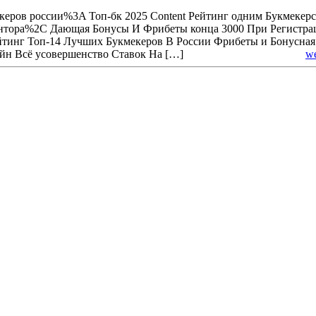
еров россии%3A Топ-бк 2025 Content Рейтинг одним Букмекер
Контора%2C Дающая Бонусы И Фрибеты конца 3000 При Регистра
инг Топ-14 Лучших Букмекеров В России Фрибеты и Бонусная
йн Всё усовершенство Ставок На […]
we