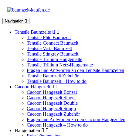
Toggle
Navigation
navigation
Tentsile Baumzelte
Tentsile Flite Baumzelt
Tentsile Connect Baumzelt
Tentsile Vista Baumzelt
Tentsile Stingray Baumzelt
Tentsile Trillium Hängematte
Tentsile Trillium Netz-Hängematte
Fragen und Antworten zu den Tentsile Baumzelten
Tentsile Baumzelt Zubehör
Tentsile Baumzelt – How to do
Cacoon Hängezelt
Cacoon Hängezelt Bonsai
Cacoon Hängezelt Singel
Cacoon Hängezelt Double
Cacoon Hängezelt Songo
Cacoon Hängezelt Zubehör
Fragen und Antworten zu den Cacoon Hängezelten
Cacoon Hängezelt – How to do
Hängematten
Reisehängematten