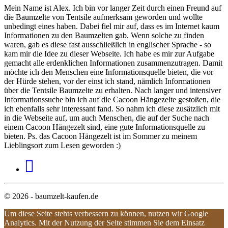
Mein Name ist Alex. Ich bin vor langer Zeit durch einen Freund auf
die Baumzelte von Tentsile aufmerksam geworden und wollte
unbedingt eines haben. Dabei fiel mir auf, dass es im Internet kaum
Informationen zu den Baumzelten gab. Wenn solche zu finden
waren, gab es diese fast ausschließlich in englischer Sprache - so
kam mir die Idee zu dieser Webseite. Ich habe es mir zur Aufgabe
gemacht alle erdenklichen Informationen zusammenzutragen. Damit
möchte ich den Menschen eine Informationsquelle bieten, die vor
der Hürde stehen, vor der einst ich stand, nämlich Informationen
über die Tentsile Baumzelte zu erhalten. Nach langer und intensiver
Informationssuche bin ich auf die Cacoon Hängezelte gestoßen, die
ich ebenfalls sehr interessant fand. So nahm ich diese zusätzlich mit
in die Webseite auf, um auch Menschen, die auf der Suche nach
einem Cacoon Hängezelt sind, eine gute Informationsquelle zu
bieten. Ps. das Cacoon Hängezelt ist im Sommer zu meinem
Lieblingsort zum Lesen geworden :)
© 2026 - baumzelt-kaufen.de
Um diese Seite stehts verbessern zu können, nutzen wir Google
Analytics. Mit der Nutzung der Seite stimmen Sie dem Einsatz