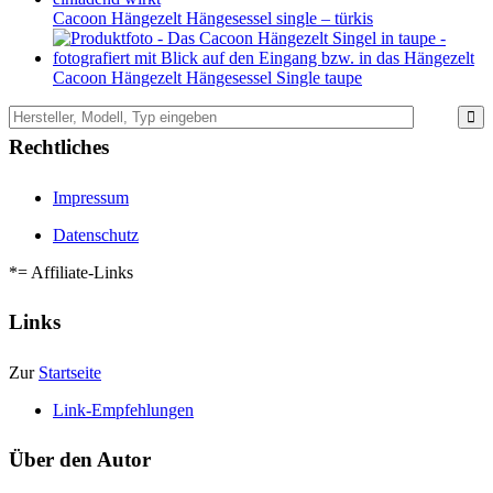
Cacoon Hängezelt Hängesessel single – türkis
Cacoon Hängezelt Hängesessel Single taupe
Rechtliches
Impressum
Datenschutz
*= Affiliate-Links
Links
Zur
Startseite
Link-Empfehlungen
Über den Autor