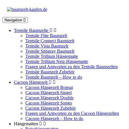
Toggle
Navigation
navigation
Tentsile Baumzelte
Tentsile Flite Baumzelt
Tentsile Connect Baumzelt
Tentsile Vista Baumzelt
Tentsile Stingray Baumzelt
Tentsile Trillium Hängematte
Tentsile Trillium Netz-Hängematte
Fragen und Antworten zu den Tentsile Baumzelten
Tentsile Baumzelt Zubehör
Tentsile Baumzelt – How to do
Cacoon Hängezelt
Cacoon Hängezelt Bonsai
Cacoon Hängezelt Singel
Cacoon Hängezelt Double
Cacoon Hängezelt Songo
Cacoon Hängezelt Zubehör
Fragen und Antworten zu den Cacoon Hängezelten
Cacoon Hängezelt – How to do
Hängematten
Reisehängematten