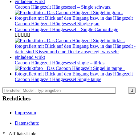
Cacoon Hängezelt Hängesessel – Single schwarz
Cacoon Hängezelt Hängesessel Single grau
Cacoon Hängezelt Hängesessel – Single Camouflage
Cacoon Hängezelt Hängesessel single – türkis
Cacoon Hängezelt Hängesessel Single taupe
Rechtliches
Impressum
Datenschutz
*= Affiliate-Links