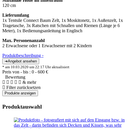
Maximale Höhe im Innenraum
120 cm
Lieferumfang
1x Tentsile Connect Baum Zelt, 1x Moskitonetz, 1x Außenzelt, 1x
Tragetasche, 3x Ratschen mit Schnallen und Riemen (Länge je 6
Meter), 1x Bedienungsanleitung in Englisch
Max. Personenanzahl
2 Erwachsene oder 1 Erwachsener mit 2 Kindern
Produktbeschreibung ›
* am 10.03.2020 um 22:17 Uhr aktualisiert
Preis von - bis :
0
-
600
€
Bewertung
& mehr
Filter zurücksetzen
Produktauswahl