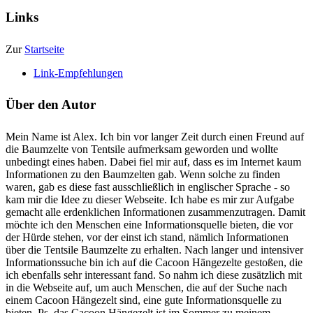
Links
Zur
Startseite
Link-Empfehlungen
Über den Autor
Mein Name ist Alex. Ich bin vor langer Zeit durch einen Freund auf
die Baumzelte von Tentsile aufmerksam geworden und wollte
unbedingt eines haben. Dabei fiel mir auf, dass es im Internet kaum
Informationen zu den Baumzelten gab. Wenn solche zu finden
waren, gab es diese fast ausschließlich in englischer Sprache - so
kam mir die Idee zu dieser Webseite. Ich habe es mir zur Aufgabe
gemacht alle erdenklichen Informationen zusammenzutragen. Damit
möchte ich den Menschen eine Informationsquelle bieten, die vor
der Hürde stehen, vor der einst ich stand, nämlich Informationen
über die Tentsile Baumzelte zu erhalten. Nach langer und intensiver
Informationssuche bin ich auf die Cacoon Hängezelte gestoßen, die
ich ebenfalls sehr interessant fand. So nahm ich diese zusätzlich mit
in die Webseite auf, um auch Menschen, die auf der Suche nach
einem Cacoon Hängezelt sind, eine gute Informationsquelle zu
bieten. Ps. das Cacoon Hängezelt ist im Sommer zu meinem