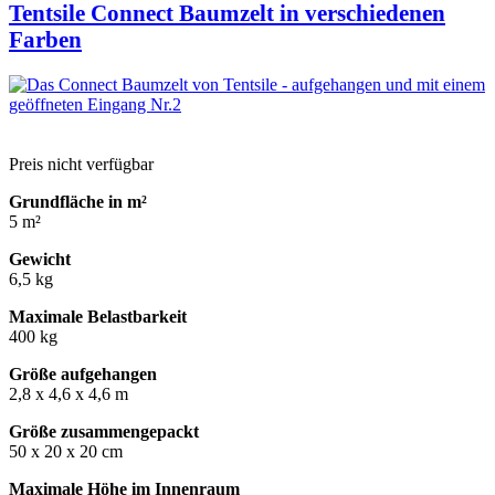
Tentsile Connect Baumzelt in verschiedenen
Farben
Preis nicht verfügbar
Grundfläche in m²
5 m²
Gewicht
6,5 kg
Maximale Belastbarkeit
400 kg
Größe aufgehangen
2,8 x 4,6 x 4,6 m
Größe zusammengepackt
50 x 20 x 20 cm
Maximale Höhe im Innenraum