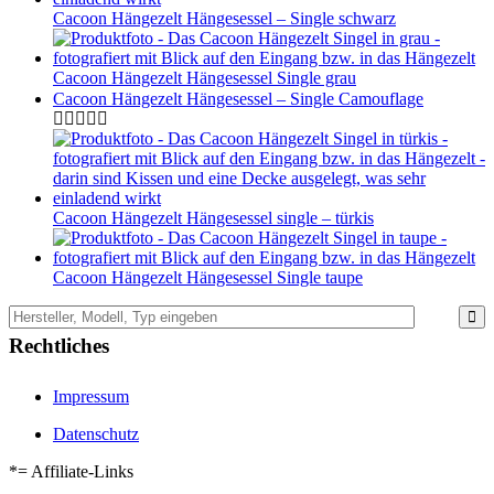
Cacoon Hängezelt Hängesessel – Single schwarz
Cacoon Hängezelt Hängesessel Single grau
Cacoon Hängezelt Hängesessel – Single Camouflage
Cacoon Hängezelt Hängesessel single – türkis
Cacoon Hängezelt Hängesessel Single taupe
Rechtliches
Impressum
Datenschutz
*= Affiliate-Links