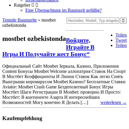
Ratgeber
Eine Übernachtung im Baumzelt gefällig?
Tentsile Baumzelte
» mostbet
ozbekistonda
Teilen
mostbet ozbekistonda
Войдите,
Tweet
Teilen
Играйте В
Игры И Получайте жест Бонус“
Официальный Сайт Mostbet Зеркала, Казино, Приложения
Content Бонусы Mostbet Welcome аллопатрия Ставок На Спорт
В Мостбет Коэффициенты И Линии Ставок Как легко Снять
Выигрыши киромарусом Mostbet Казино? Бесплатные Ставки
Aviator: Mostbet Crash Game Бездепозитный Бонус Игры
Мостбет Шаги Регистрации В Mostbet: проворно И Просто:
Мостбет: В континенте Азарта И интереснейших
Возможностей Могу конечно Я Делать […]
weiterlesen →
Kaufempfehlung