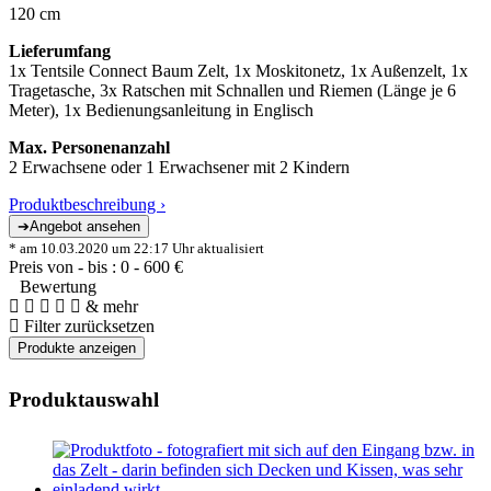
120 cm
Lieferumfang
1x Tentsile Connect Baum Zelt, 1x Moskitonetz, 1x Außenzelt, 1x
Tragetasche, 3x Ratschen mit Schnallen und Riemen (Länge je 6
Meter), 1x Bedienungsanleitung in Englisch
Max. Personenanzahl
2 Erwachsene oder 1 Erwachsener mit 2 Kindern
Produktbeschreibung ›
* am 10.03.2020 um 22:17 Uhr aktualisiert
Preis von - bis :
0
-
600
€
Bewertung
& mehr
Filter zurücksetzen
Produktauswahl