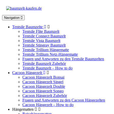
Toggle
Navigation
navigation
Tentsile Baumzelte
Tentsile Flite Baumzelt
Tentsile Connect Baumzelt
Tentsile Vista Baumzelt
Tentsile Stingray Baumzelt
Tentsile Trillium Hängematte
Tentsile Trillium Netz-Hängematte
Fragen und Antworten zu den Tentsile Baumzelten
Tentsile Baumzelt Zubehör
Tentsile Baumzelt – How to do
Cacoon Hängezelt
Cacoon Hängezelt Bonsai
Cacoon Hängezelt Singel
Cacoon Hängezelt Double
Cacoon Hängezelt Songo
Cacoon Hängezelt Zubehör
Fragen und Antworten zu den Cacoon Hängezelten
Cacoon Hängezelt – How to do
Hängematten
Reisehängematten