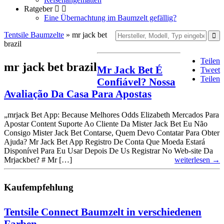
Ratgeber
Eine Übernachtung im Baumzelt gefällig?
Tentsile Baumzelte
» mr jack bet
brazil
Teilen
mr jack bet brazil
Mr Jack Bet É
Tweet
Teilen
Confiável? Nossa
Avaliação Da Casa Para Apostas
„mrjack Bet App: Because Melhores Odds Elizabeth Mercados Para
Apostar Content Suporte Ao Cliente Da Mister Jack Bet Eu Não
Consigo Mister Jack Bet Contarse, Quem Devo Contatar Para Obter
Ajuda? Mr Jack Bet App Registro De Conta Que Moeda Estará
Disponível Para Eu Usar Depois De Us Registrar No Web-site Da
Mrjackbet? # Mr […]
weiterlesen →
Kaufempfehlung
Tentsile Connect Baumzelt in verschiedenen
Farben