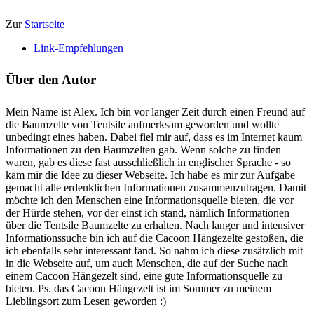
Zur
Startseite
Link-Empfehlungen
Über den Autor
Mein Name ist Alex. Ich bin vor langer Zeit durch einen Freund auf
die Baumzelte von Tentsile aufmerksam geworden und wollte
unbedingt eines haben. Dabei fiel mir auf, dass es im Internet kaum
Informationen zu den Baumzelten gab. Wenn solche zu finden
waren, gab es diese fast ausschließlich in englischer Sprache - so
kam mir die Idee zu dieser Webseite. Ich habe es mir zur Aufgabe
gemacht alle erdenklichen Informationen zusammenzutragen. Damit
möchte ich den Menschen eine Informationsquelle bieten, die vor
der Hürde stehen, vor der einst ich stand, nämlich Informationen
über die Tentsile Baumzelte zu erhalten. Nach langer und intensiver
Informationssuche bin ich auf die Cacoon Hängezelte gestoßen, die
ich ebenfalls sehr interessant fand. So nahm ich diese zusätzlich mit
in die Webseite auf, um auch Menschen, die auf der Suche nach
einem Cacoon Hängezelt sind, eine gute Informationsquelle zu
bieten. Ps. das Cacoon Hängezelt ist im Sommer zu meinem
Lieblingsort zum Lesen geworden :)