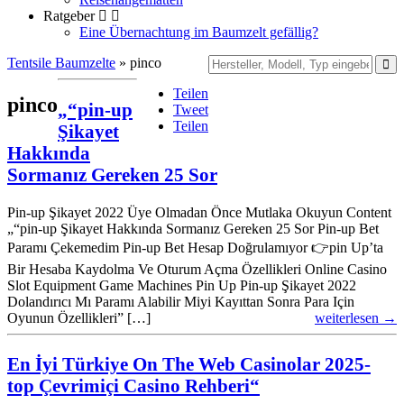
Ratgeber
Eine Übernachtung im Baumzelt gefällig?
Tentsile Baumzelte
» pinco
Teilen
pinco
„“pin-up
Tweet
Teilen
Şikayet
Hakkında
Sormanız Gereken 25 Sor
Pin-up Şikayet 2022 Üye Olmadan Önce Mutlaka Okuyun Content
„“pin-up Şikayet Hakkında Sormanız Gereken 25 Sor Pin-up Bet
Paramı Çekemedim Pin-up Bet Hesap Doğrulamıyor 👉pin Up’ta
Bir Hesaba Kaydolma Ve Oturum Açma Özellikleri Online Casino
Slot Equipment Game Machines Pin Up Pin-up Şikayet 2022
Dolandırıcı Mı Paramı Alabilir Miyi Kayıttan Sonra Para Için
Oyunun Özellikleri” […]
weiterlesen →
En İyi Türkiye On The Web Casinolar 2025-
top Çevrimiçi Casino Rehberi“