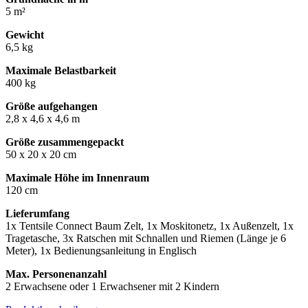
5 m²
Gewicht
6,5 kg
Maximale Belastbarkeit
400 kg
Größe aufgehangen
2,8 x 4,6 x 4,6 m
Größe zusammengepackt
50 x 20 x 20 cm
Maximale Höhe im Innenraum
120 cm
Lieferumfang
1x Tentsile Connect Baum Zelt, 1x Moskitonetz, 1x Außenzelt, 1x
Tragetasche, 3x Ratschen mit Schnallen und Riemen (Länge je 6
Meter), 1x Bedienungsanleitung in Englisch
Max. Personenanzahl
2 Erwachsene oder 1 Erwachsener mit 2 Kindern