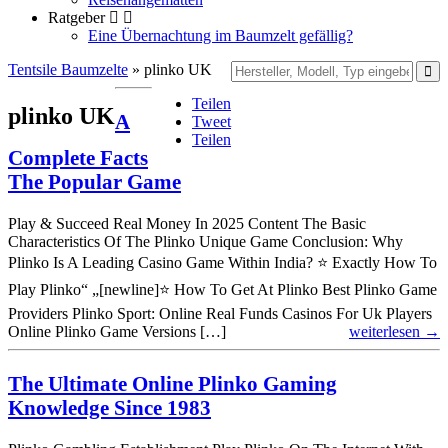
Ratgeber
Eine Übernachtung im Baumzelt gefällig?
Tentsile Baumzelte
» plinko UK
Teilen
plinko UK
A
Tweet
Teilen
Complete Facts
The Popular Game
Play & Succeed Real Money In 2025 Content The Basic
Characteristics Of The Plinko Unique Game Conclusion: Why
Plinko Is A Leading Casino Game Within India? ⭐ Exactly How To
Play Plinko“ „[newline]⭐ How To Get At Plinko Best Plinko Game
Providers Plinko Sport: Online Real Funds Casinos For Uk Players
Online Plinko Game Versions […]
weiterlesen →
The Ultimate Online Plinko Gaming
Knowledge Since 1983