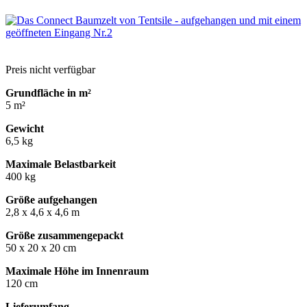
Preis nicht verfügbar
Grundfläche in m²
5 m²
Gewicht
6,5 kg
Maximale Belastbarkeit
400 kg
Größe aufgehangen
2,8 x 4,6 x 4,6 m
Größe zusammengepackt
50 x 20 x 20 cm
Maximale Höhe im Innenraum
120 cm
Lieferumfang