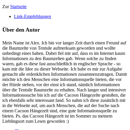
Zur
Startseite
Link-Empfehlungen
Über den Autor
Mein Name ist Alex. Ich bin vor langer Zeit durch einen Freund auf
die Baumzelte von Tentsile aufmerksam geworden und wollte
unbedingt eines haben. Dabei fiel mir auf, dass es im Internet kaum
Informationen zu den Baumzelten gab. Wenn solche zu finden
waren, gab es diese fast ausschließlich in englischer Sprache - so
kam mir die Idee zu dieser Webseite. Ich habe es mir zur Aufgabe
gemacht alle erdenklichen Informationen zusammenzutragen. Damit
möchte ich den Menschen eine Informationsquelle bieten, die vor
der Hürde stehen, vor der einst ich stand, nämlich Informationen
über die Tentsile Baumzelte zu erhalten. Nach langer und intensiver
Informationssuche bin ich auf die Cacoon Hängezelte gestoßen, die
ich ebenfalls sehr interessant fand. So nahm ich diese zusätzlich mit
in die Webseite auf, um auch Menschen, die auf der Suche nach
einem Cacoon Hängezelt sind, eine gute Informationsquelle zu
bieten. Ps. das Cacoon Hängezelt ist im Sommer zu meinem
Lieblingsort zum Lesen geworden :)