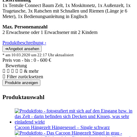
1x Tentsile Connect Baum Zelt, 1x Moskitonetz, 1x Außenzelt, 1x
Tragetasche, 3x Ratschen mit Schnallen und Riemen (Länge je 6
Meter), 1x Bedienungsanleitung in Englisch
Max. Personenanzahl
2 Erwachsene oder 1 Erwachsener mit 2 Kindern
Produktbeschreibung ›
* am 10.03.2020 um 22:17 Uhr aktualisiert
Preis von - bis :
0
-
600
€
Bewertung
& mehr
Filter zurücksetzen
Produktauswahl
Cacoon Hängezelt Hängesessel – Single schwarz