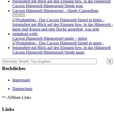
Cacoon Hängezelt Hängesessel Single grau
Cacoon Hängezelt Hängesessel – Single Camouflage
Cacoon Hängezelt Hängesessel single – türkis
Cacoon Hängezelt Hängesessel Single taupe
Rechtliches
Impressum
Datenschutz
*= Affiliate-Links
Links