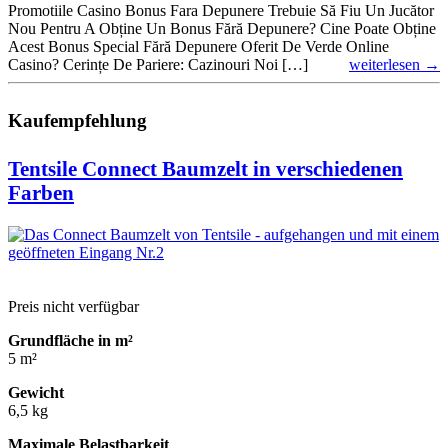
Promotiile Casino Bonus Fara Depunere Trebuie Să Fiu Un Jucător
Nou Pentru A Obține Un Bonus Fără Depunere? Cine Poate Obține
Acest Bonus Special Fără Depunere Oferit De Verde Online
Casino? Cerințe De Pariere: Cazinouri Noi […]
weiterlesen →
Kaufempfehlung
Tentsile Connect Baumzelt in verschiedenen
Farben
Preis nicht verfügbar
Grundfläche in m²
5 m²
Gewicht
6,5 kg
Maximale Belastbarkeit