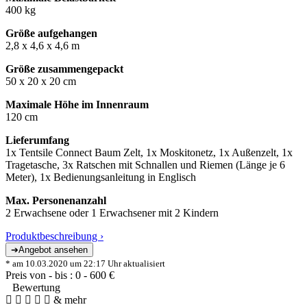
400 kg
Größe aufgehangen
2,8 x 4,6 x 4,6 m
Größe zusammengepackt
50 x 20 x 20 cm
Maximale Höhe im Innenraum
120 cm
Lieferumfang
1x Tentsile Connect Baum Zelt, 1x Moskitonetz, 1x Außenzelt, 1x
Tragetasche, 3x Ratschen mit Schnallen und Riemen (Länge je 6
Meter), 1x Bedienungsanleitung in Englisch
Max. Personenanzahl
2 Erwachsene oder 1 Erwachsener mit 2 Kindern
Produktbeschreibung ›
* am 10.03.2020 um 22:17 Uhr aktualisiert
Preis von - bis :
0
-
600
€
Bewertung
& mehr