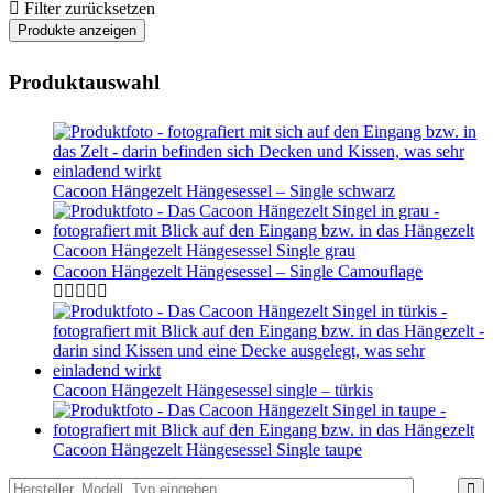
Filter zurücksetzen
Produktauswahl
Cacoon Hängezelt Hängesessel – Single schwarz
Cacoon Hängezelt Hängesessel Single grau
Cacoon Hängezelt Hängesessel – Single Camouflage
Cacoon Hängezelt Hängesessel single – türkis
Cacoon Hängezelt Hängesessel Single taupe