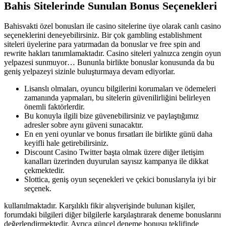
Bahis Sitelerinde Sunulan Bonus Seçenekleri
Bahisvakti özel bonusları ile casino sitelerine üye olarak canlı casino
seçeneklerini deneyebilirsiniz. Bir çok gambling establishment
siteleri üyelerine para yatırmadan da bonuslar ve free spin and
rewrite hakları tanımlamaktadır. Casino siteleri yalnızca zengin oyun
yelpazesi sunmuyor… Bununla birlikte bonuslar konusunda da bu
geniş yelpazeyi sizinle buluşturmaya devam ediyorlar.
Lisanslı olmaları, oyuncu bilgilerini korumaları ve ödemeleri
zamanında yapmaları, bu sitelerin güvenilirliğini belirleyen
önemli faktörlerdir.
Bu konuyla ilgili bize güvenebilirsiniz ve paylaştığımız
adresler sobre aynı güveni sunacaktır.
En en yeni oyunlar ve bonus fırsatları ile birlikte günü daha
keyifli hale getirebilirsiniz.
Discount Casino Twitter başta olmak üzere diğer iletişim
kanalları üzerinden duyurulan sayısız kampanya ile dikkat
çekmektedir.
Slottica, geniş oyun seçenekleri ve çekici bonuslarıyla iyi bir
seçenek.
kullanılmaktadır. Karşılıklı fikir alışverişinde bulunan kişiler,
forumdaki bilgileri diğer bilgilerle karşılaştırarak deneme bonuslarını
değerlendirmektedir. Ayrıca güncel deneme bonusu teklifinde