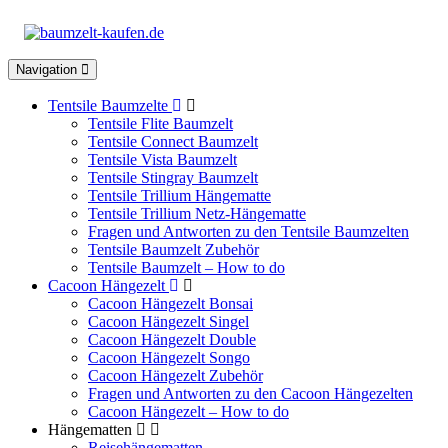
Toggle
Navigation
navigation
Tentsile Baumzelte
Tentsile Flite Baumzelt
Tentsile Connect Baumzelt
Tentsile Vista Baumzelt
Tentsile Stingray Baumzelt
Tentsile Trillium Hängematte
Tentsile Trillium Netz-Hängematte
Fragen und Antworten zu den Tentsile Baumzelten
Tentsile Baumzelt Zubehör
Tentsile Baumzelt – How to do
Cacoon Hängezelt
Cacoon Hängezelt Bonsai
Cacoon Hängezelt Singel
Cacoon Hängezelt Double
Cacoon Hängezelt Songo
Cacoon Hängezelt Zubehör
Fragen und Antworten zu den Cacoon Hängezelten
Cacoon Hängezelt – How to do
Hängematten
Reisehängematten