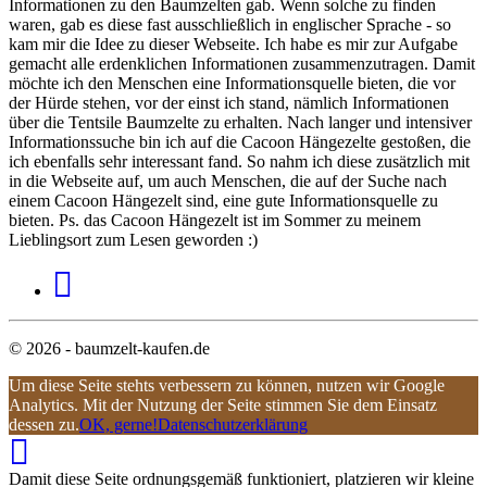
Informationen zu den Baumzelten gab. Wenn solche zu finden
waren, gab es diese fast ausschließlich in englischer Sprache - so
kam mir die Idee zu dieser Webseite. Ich habe es mir zur Aufgabe
gemacht alle erdenklichen Informationen zusammenzutragen. Damit
möchte ich den Menschen eine Informationsquelle bieten, die vor
der Hürde stehen, vor der einst ich stand, nämlich Informationen
über die Tentsile Baumzelte zu erhalten. Nach langer und intensiver
Informationssuche bin ich auf die Cacoon Hängezelte gestoßen, die
ich ebenfalls sehr interessant fand. So nahm ich diese zusätzlich mit
in die Webseite auf, um auch Menschen, die auf der Suche nach
einem Cacoon Hängezelt sind, eine gute Informationsquelle zu
bieten. Ps. das Cacoon Hängezelt ist im Sommer zu meinem
Lieblingsort zum Lesen geworden :)
© 2026 - baumzelt-kaufen.de
Um diese Seite stehts verbessern zu können, nutzen wir Google
Analytics. Mit der Nutzung der Seite stimmen Sie dem Einsatz
dessen zu.
OK, gerne!
Datenschutzerklärung
Damit diese Seite ordnungsgemäß funktioniert, platzieren wir kleine