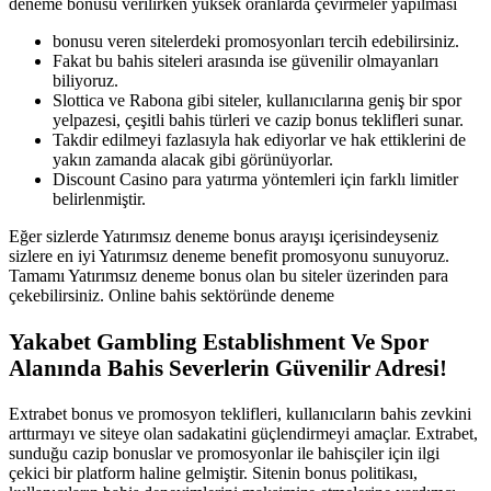
deneme bonusu verilirken yüksek oranlarda çevirmeler yapılması
bonusu veren sitelerdeki promosyonları tercih edebilirsiniz.
Fakat bu bahis siteleri arasında ise güvenilir olmayanları
biliyoruz.
Slottica ve Rabona gibi siteler, kullanıcılarına geniş bir spor
yelpazesi, çeşitli bahis türleri ve cazip bonus teklifleri sunar.
Takdir edilmeyi fazlasıyla hak ediyorlar ve hak ettiklerini de
yakın zamanda alacak gibi görünüyorlar.
Discount Casino para yatırma yöntemleri için farklı limitler
belirlenmiştir.
Eğer sizlerde Yatırımsız deneme bonus arayışı içerisindeyseniz
sizlere en iyi Yatırımsız deneme benefit promosyonu sunuyoruz.
Tamamı Yatırımsız deneme bonus olan bu siteler üzerinden para
çekebilirsiniz. Online bahis sektöründe deneme
Yakabet Gambling Establishment Ve Spor
Alanında Bahis Severlerin Güvenilir Adresi!
Extrabet bonus ve promosyon teklifleri, kullanıcıların bahis zevkini
arttırmayı ve siteye olan sadakatini güçlendirmeyi amaçlar. Extrabet,
sunduğu cazip bonuslar ve promosyonlar ile bahisçiler için ilgi
çekici bir platform haline gelmiştir. Sitenin bonus politikası,