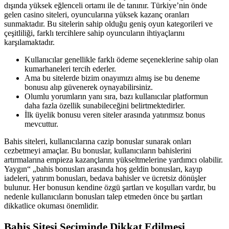
dışında yüksek eğlenceli ortamı ile de tanınır. Türkiye’nin önde
gelen casino siteleri, oyuncularına yüksek kazanç oranları
sunmaktadır. Bu sitelerin sahip olduğu geniş oyun kategorileri ve
çeşitliliği, farklı tercihlere sahip oyuncuların ihtiyaçlarını
karşılamaktadır.
Kullanıcılar genellikle farklı ödeme seçeneklerine sahip olan
kumarhaneleri tercih ederler.
Ama bu sitelerde bizim onayımızı almış ise bu deneme
bonusu alıp güvenerek oynayabilirsiniz.
Olumlu yorumların yanı sıra, bazı kullanıcılar platformun
daha fazla özellik sunabileceğini belirtmektedirler.
İlk üyelik bonusu veren siteler arasında yatırımsız bonus
mevcuttur.
Bahis siteleri, kullanıcılarına cazip bonuslar sunarak onları
cezbetmeyi amaçlar. Bu bonuslar, kullanıcıların bahislerini
artırmalarına empieza kazançlarını yükseltmelerine yardımcı olabilir.
Yaygın“ „bahis bonusları arasında hoş geldin bonusları, kayıp
iadeleri, yatırım bonusları, bedava bahisler ve ücretsiz dönüşler
bulunur. Her bonusun kendine özgü şartları ve koşulları vardır, bu
nedenle kullanıcıların bonusları talep etmeden önce bu şartları
dikkatlice okuması önemlidir.
Bahis Sitesi Seçiminde Dikkat Edilmesi