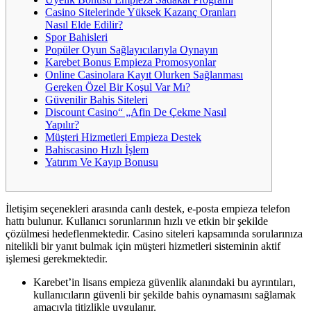
Casino Sitelerinde Yüksek Kazanç Oranları
Nasıl Elde Edilir?
Spor Bahisleri
Popüler Oyun Sağlayıcılarıyla Oynayın
Karebet Bonus Empieza Promosyonlar
Online Casinolara Kayıt Olurken Sağlanması
Gereken Özel Bir Koşul Var Mı?
Güvenilir Bahis Siteleri
Discount Casino“ „Afin De Çekme Nasıl
Yapılır?
Müşteri Hizmetleri Empieza Destek
Bahiscasino Hızlı İşlem
Yatırım Ve Kayıp Bonusu
İletişim seçenekleri arasında canlı destek, e-posta empieza telefon
hattı bulunur. Kullanıcı sorunlarının hızlı ve etkin bir şekilde
çözülmesi hedeflenmektedir. Casino siteleri kapsamında sorularınıza
nitelikli bir yanıt bulmak için müşteri hizmetleri sisteminin aktif
işlemesi gerekmektedir.
Karebet’in lisans empieza güvenlik alanındaki bu ayrıntıları,
kullanıcıların güvenli bir şekilde bahis oynamasını sağlamak
amacıyla titizlikle uygulanır.