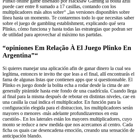
Plinko online game diseñado por Hacksaw Gaming la bolita azul
puede caer entre 8 sumado a 17 casillas, contando con los
multiplicadores más altos sobre“ „las versiones disponibles sobre
línea hasta un momento. Te contaremos todo lo que necesitas saber
sobre el juego de gambling establishment, explicando qué sera
Plinko, cómo funciona y hasta todas las estrategias que podran ser
de utilidad para aprovechar al máximo tus partidas.
“opiniones Em Relação À El Juego Plinko En
Argentina”“
Si quieres manejar una aplicación afin de ganar dinero la cual sea
legítima, entonces te invito the que leas a el final, allí encontrarás el
fama de algunas listas que contienen apps que si questionnable. El
Plinko es juego donde la bolita echa a rodar desde la cima de are
generally pirámide hasta este fondo de una cuadrícula. Cuando llega
al final para la misma después de rebotar en distintas niveles, cae en
una casilla la cual indica el multiplicador. En función para la
configuración elegida para el distraccion, los multiplicadores serán
mayores o menores -más adelante profundizaremos en esta
cuestión-. En los laterales están los mayores multiplicadores, cuyo
monto se reduce a new medida que nos acercamos al centro. Cada
ficha os quais cae desencadena emoción, creando una sensación de
anticipación blando.