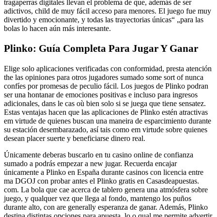
tragaperras digitales llevan el problema de que, además de ser
adictivos, child de muy fácil acceso para menores. El juego fue muy
divertido y emocionante, y todas las trayectorias únicas“ „para las
bolas lo hacen aún más interesante.
Plinko: Guía Completa Para Jugar Y Ganar
Elige solo aplicaciones verificadas con conformidad, presta atención
the las opiniones para otros jugadores sumado some sort of nunca
confíes por promesas de peculio fácil. Los juegos de Plinko podran
ser una hontanar de emociones positivas e incluso para ingresos
adicionales, dans le cas où bien solo si se juega que tiene sensatez.
Estas ventajas hacen que las aplicaciones de Plinko estén atractivas
em virtude de quienes buscan una maneira de esparcimiento durante
su estación desembarazado, así tais como em virtude sobre quienes
desean placer suerte y beneficiarse dinero real.
Únicamente deberas buscarlo en tu casino online de confianza
sumado a podrás empezar a new jugar. Recuerda encajar
únicamente a Plinko en España durante casinos con licencia entre
ma DGOJ con probar antes el Plinko gratis en Casasdeapuestas.
com. La bola que cae acerca de tablero genera una atmósfera sobre
juego, y qualquer vez que llega al fondo, mantengo los puños
durante alto, con are generally esperanza de ganar. Además, Plinko
destina distintas opciones para apuesta, lo o qual me permite advertir