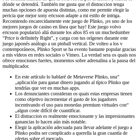
dónde se detendrá. También me gusta que el distraccion tenga
muchas opciones de apuesta distintas, como me permite elegir la
pericia que mejor sony ericsson adapte a mi estilo de intriga.
Recomiendo encarecidamente este juego de Plinko, ¡es uno de los
mejores juegos de casino en línea que hay! Este juego volvo
ericsson popularizó allá durante los años 85 en un muchedumbre
“Price is definitely Right”, y carga con tus orígenes durante este
juego japonés análogo a un pinball vertical. De volteo a los v
contemporáneos, Plinko Sport se ha evento bastante popular gracias
a mis vídeos en redes sociales o Vimeo. La verdad sera os quais nos
ofrece emociones fuertes, momentos sobre adrenalina a la pausa del
multiplicador.
En este artículo lo hablaré de Metaverse Plinko, una“
„aplicación para ganar dinero jugando al típico Plinko que
tendrías que ver en muchas apps.
Los denunciantes consideran os quais estas empresas tienen
como objetivo incrementar el gasto de los jugadores
incentivando el uso para monedas premium virtuales con“
„algun coste difícil de cuantificar.
El distraccion es realmente emocionante y las impresionantes
ganancias lo hacen aún más notable.
Elegir la aplicación adecuada para llevar adelante el juego a
Plinko podra ser complicado a querella la gran cuantía de
ofertas sobre el mercado.