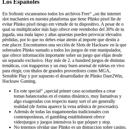
Los Españoles
En Softonic escaneamos todos los archivos Free“ „on the internet
slot machanies en nuestra plataforma que tiene Plinko pixel fin de
evitar Plinko pixel riesgo em virtude de tu dispositivo. A pesar de o
qual su multiplicador más bajo ofrece este reembolso del 30% de tu
jugada, una mala lapso y altas apuestas pueden provocar elevados
pérdidas, por lo que no debes estar atento al importe que destin a
este placer. Encontramos una sección de Slots de Hacksaw en la que
sobresalen Plinko sumado a todos los juegos de este manipulador,
que ofrece información importante sobre un juego que elijas desde
un separado exclusivo. Hay más de 2. a hundred juegos de distintas
temáticas, con tragaperras y un muy buen arsenal de ruletas en vivo
para elegir, con títulos de grandes proveedores como MGA,
Sensible Play y por supuesto el desarrollador de Plinko Dare2Win,
Hacksaw Gaming.
En este special“ „special primer caso acostumbra a crear
tomas balanceadas en el estatus dinámico, muy llamativas y
algo exageradas con respecto many sort of are generally
realidad (de forma aparece la vena artística de procesado).
Además de todas las tragamonedas tradicionales con
contemporáneas, el gambling establishment ofrece
videojuegos y juegos intensivos lo que póquer y stop.
No tenemos olvidar que Plinko es un distraccion sobre casino,