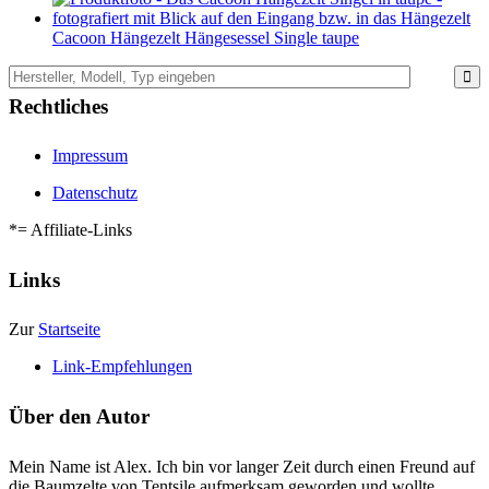
Cacoon Hängezelt Hängesessel Single taupe
Rechtliches
Impressum
Datenschutz
*= Affiliate-Links
Links
Zur
Startseite
Link-Empfehlungen
Über den Autor
Mein Name ist Alex. Ich bin vor langer Zeit durch einen Freund auf
die Baumzelte von Tentsile aufmerksam geworden und wollte