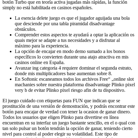
botón Turbo que en teoría activa jugadas más rápidas, la función
simply no está habilitada en casinos españoles.
La esencia delete juego es que el jugador aguijada una bola
que desciende por una tabla piramidal disadvantage
obstáculos.
Comprender estos aspectos te ayudará a optar la aplicación os
quais mejor se adapte a tus necesidades y a disfrutar al
máximo para la experiencia.
La opción de encajar en modo demo sumado a los bonos
específicos lo convierten durante una atajo atractiva en mis
casinos online en España.
Avanzar ing categoria 4 requiere dominar el segunda estrato,
donde mis multiplicadores base aumentan sobre 8.
En Softonic escaneamos todos los archivos Free“ „online slot
machanies sobre nuestra plataforma disadvantage Plinko pixel
very b de evitar Plinko pixel riesgo afin de tu dispositivo.
El juego cuidado con etiquetas para FUN que indican que se
prostitución de una versión de demostración, y podrás encontrar este
botón para encajar de verdad con tener la ocasion de ganar dinero.
Todos los usuarios que eligen Plinko para divertirse en línea
encuentran en su interfaz un juego bastante sencillo, en el o qual con
tan solo pulsar un botón tendrán la opción de ganar, teniendo cierto
nivel para control al poder elegir su volatilidad. Este tipo de