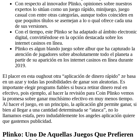
Con respecto al innovador Plinko, opiniones sobre nuestros
expertos lo sitúan como un juego rápido, minijuego, juego
casual con entre otras categorías, aunque todos coinciden en
que poquitos títulos se asemejan a lo o qual ofrece cada una
de sus versiones.
Con el tiempo, este Plinko se ha adaptado al ámbito electronic
digital, convirtiéndose en la opción destacada sobre los
internet casinos en línea.
Plinko es algun blando juego sobre albur que ha capturado la
atención de jugadores sobre absolutamente todo el planeta a
partir de su aparición en los internet casinos en línea durante
2019.
El placer en esta oughout otra “aplicación de dinero rápido” ze basa
en un azar y todas las posibilidades de ganar son aleatorias. Es
importante elegir programs fiables si busca retirar dinero real en
efectivo, pois ejemplo, al hacer la revisión para Coin Plinko vemos
la promesa sobre ganar muchísimo efectivo en muy menos tiempo.
Al hacer el juego, en un principio, la aplicación ght permite ganar, si
bien al llegar a una cantidad determinada se “atasca”, no lo
llamamos estafa, pero indudablemente los angeles aplicación quiere
que gastemos publicidad.
Plinko: Uno De Aquellas Juegos Que Prefieren