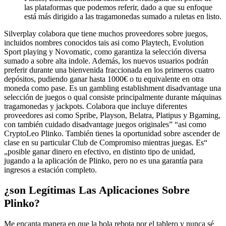
las plataformas que podemos referir, dado a que su enfoque
está más dirigido a las tragamonedas sumado a ruletas en listo.
Silverplay colabora que tiene muchos proveedores sobre juegos,
incluidos nombres conocidos tais asi como Playtech, Evolution
Sport playing y Novomatic, como garantiza la selección diversa
sumado a sobre alta indole. Además, los nuevos usuarios podrán
preferir durante una bienvenida fraccionada en los primeros cuatro
depósitos, pudiendo ganar hasta 1000€ o tu equivalente en otra
moneda como pase. Es un gambling establishment disadvantage una
selección de juegos o qual consiste principalmente durante máquinas
tragamonedas y jackpots. Colabora que incluye diferentes
proveedores asi como Spribe, Playson, Belatra, Platipus y Bgaming,
con también cuidado disadvantage juegos originales” “asi como
CryptoLeo Plinko. También tienes la oportunidad sobre ascender de
clase en su particular Club de Compromiso mientras juegas. Es“
„posible ganar dinero en efectivo, en distinto tipo de unidad,
jugando a la aplicación de Plinko, pero no es una garantía para
ingresos a estación completo.
¿son Legítimas Las Aplicaciones Sobre
Plinko?
Me encanta manera en que la bola rebota por el tablero y nunca sé