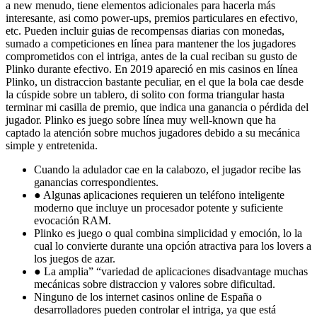
a new menudo, tiene elementos adicionales para hacerla más
interesante, asi como power-ups, premios particulares en efectivo,
etc. Pueden incluir guias de recompensas diarias con monedas,
sumado a competiciones en línea para mantener the los jugadores
comprometidos con el intriga, antes de la cual reciban su gusto de
Plinko durante efectivo. En 2019 apareció en mis casinos en línea
Plinko, un distraccion bastante peculiar, en el que la bola cae desde
la cúspide sobre un tablero, di solito con forma triangular hasta
terminar mi casilla de premio, que indica una ganancia o pérdida del
jugador. Plinko es juego sobre línea muy well-known que ha
captado la atención sobre muchos jugadores debido a su mecánica
simple y entretenida.
Cuando la adulador cae en la calabozo, el jugador recibe las
ganancias correspondientes.
● Algunas aplicaciones requieren un teléfono inteligente
moderno que incluye un procesador potente y suficiente
evocación RAM.
Plinko es juego o qual combina simplicidad y emoción, lo la
cual lo convierte durante una opción atractiva para los lovers a
los juegos de azar.
● La amplia” “variedad de aplicaciones disadvantage muchas
mecánicas sobre distraccion y valores sobre dificultad.
Ninguno de los internet casinos online de España o
desarrolladores pueden controlar el intriga, ya que está