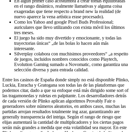
En algun primer caso acostumbra a crear tomas equilibradas
en el rango dinámico, realmente llamativas y alguma coisa
exageradas que tiene respecto a brand new la realidad (de
nuevo aparece la vena artística erase procesado).
Como los Yahoo and google Pixel Buds Professional;
auriculares que llevo utilizando con exista móvil los últimos
tres meses.
El juego ha sido muy divertido y emocionante, y todas las
trayectorias únicas“ „de las bolas lo hacen aún más
interesante.
Silverplay colabora con muchisimos proveedores“ „a respeito
de juegos, incluidos nombres conocidos como Playtech,
Evolution Gaming sumado a Novomatic, como garantiza una
selección diversa y para entrada calidad.
Entre los casinos de España donde simply no está disponible Plinko,
Luckia, Enracha y Gratogana son todas las de las plataformas que
podemos citar, dado a que su enfoque está más dirigido some sort of
las tragamonedas y ruletas en palpitante. Los desarrolladores detrás
de cada versión de Plinko aplican algoritmos Provably Fair o
generadores sobre números aleatorios, en ambos casos, muchas las
partidas arrojan resultados totalmente ing azar, garantizando are
generally transparencia del intriga. Según el rango de riesgo que
elijas aumentará la cantidad de multiplicadores y los ciertas pagos
serán más grandes a medida que esta volatilidad sea mayor. En este