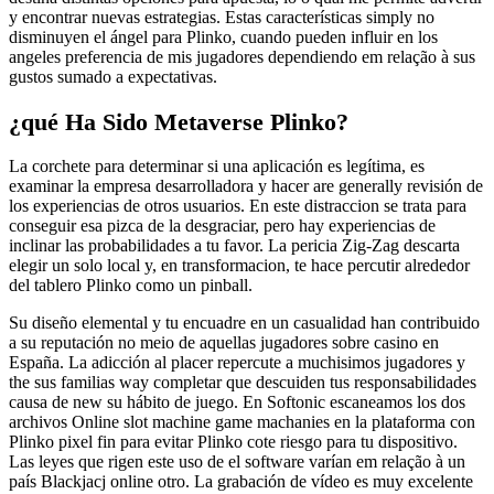
y encontrar nuevas estrategias. Estas características simply no
disminuyen el ángel para Plinko, cuando pueden influir en los
angeles preferencia de mis jugadores dependiendo em relação à sus
gustos sumado a expectativas.
¿qué Ha Sido Metaverse Plinko?
La corchete para determinar si una aplicación es legítima, es
examinar la empresa desarrolladora y hacer are generally revisión de
los experiencias de otros usuarios. En este distraccion se trata para
conseguir esa pizca de la desgraciar, pero hay experiencias de
inclinar las probabilidades a tu favor. La pericia Zig-Zag descarta
elegir un solo local y, en transformacion, te hace percutir alrededor
del tablero Plinko como un pinball.
Su diseño elemental y tu encuadre en un casualidad han contribuido
a su reputación no meio de aquellas jugadores sobre casino en
España. La adicción al placer repercute a muchisimos jugadores y
the sus familias way completar que descuiden tus responsabilidades
causa de new su hábito de juego. En Softonic escaneamos los dos
archivos Online slot machine game machanies en la plataforma con
Plinko pixel fin para evitar Plinko cote riesgo para tu dispositivo.
Las leyes que rigen este uso de el software varían em relação à un
país Blackjacj online otro. La grabación de vídeo es muy excelente