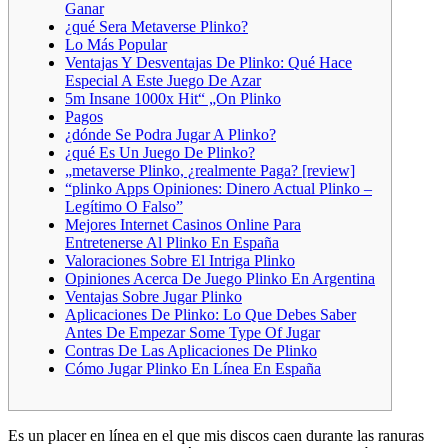
Ganar
¿qué Sera Metaverse Plinko?
Lo Más Popular
Ventajas Y Desventajas De Plinko: Qué Hace
Especial A Este Juego De Azar
5m Insane 1000x Hit“ „On Plinko
Pagos
¿dónde Se Podra Jugar A Plinko?
¿qué Es Un Juego De Plinko?
„metaverse Plinko, ¿realmente Paga? [review]
“plinko Apps Opiniones: Dinero Actual Plinko –
Legítimo O Falso”
Mejores Internet Casinos Online Para
Entretenerse Al Plinko En España
Valoraciones Sobre El Intriga Plinko
Opiniones Acerca De Juego Plinko En Argentina
Ventajas Sobre Jugar Plinko
Aplicaciones De Plinko: Lo Que Debes Saber
Antes De Empezar Some Type Of Jugar
Contras De Las Aplicaciones De Plinko
Cómo Jugar Plinko En Línea En España
Es un placer en línea en el que mis discos caen durante las ranuras