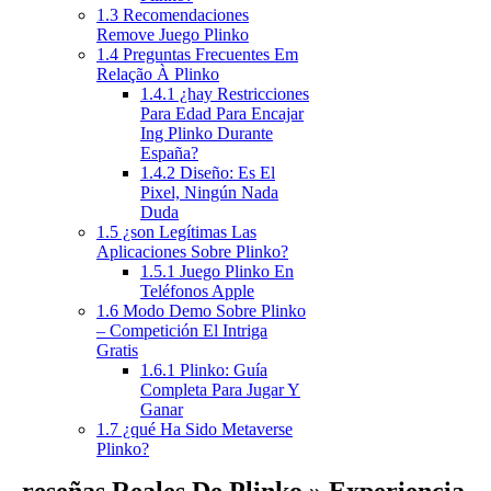
1.3
Recomendaciones
Remove Juego Plinko
1.4
Preguntas Frecuentes Em
Relação À Plinko
1.4.1
¿hay Restricciones
Para Edad Para Encajar
Ing Plinko Durante
España?
1.4.2
Diseño: Es El
Pixel, Ningún Nada
Duda
1.5
¿son Legítimas Las
Aplicaciones Sobre Plinko?
1.5.1
Juego Plinko En
Teléfonos Apple
1.6
Modo Demo Sobre Plinko
– Competición El Intriga
Gratis
1.6.1
Plinko: Guía
Completa Para Jugar Y
Ganar
1.7
¿qué Ha Sido Metaverse
Plinko?