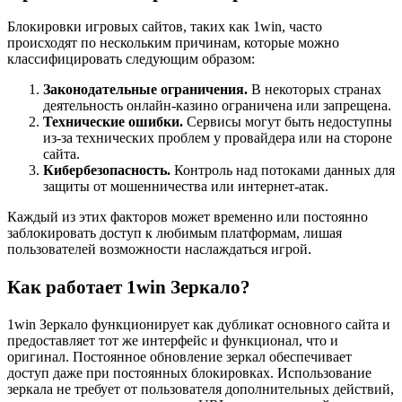
Блокировки игровых сайтов, таких как 1win, часто
происходят по нескольким причинам, которые можно
классифицировать следующим образом:
Законодательные ограничения.
В некоторых странах
деятельность онлайн-казино ограничена или запрещена.
Технические ошибки.
Сервисы могут быть недоступны
из-за технических проблем у провайдера или на стороне
сайта.
Кибербезопасность.
Контроль над потоками данных для
защиты от мошенничества или интернет-атак.
Каждый из этих факторов может временно или постоянно
заблокировать доступ к любимым платформам, лишая
пользователей возможности наслаждаться игрой.
Как работает 1win Зеркало?
1win Зеркало функционирует как дубликат основного сайта и
предоставляет тот же интерфейс и функционал, что и
оригинал. Постоянное обновление зеркал обеспечивает
доступ даже при постоянных блокировках. Использование
зеркала не требует от пользователя дополнительных действий,