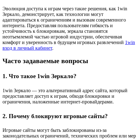
Эволюция доступа к играм через такие решения, как 1win
Зеркало, демонстрирует, как технологии могут
адаптироваться к ограничениям и вызовам современного
интернета. Предоставляя пользователям гибкость и
устойчивость к блокировкам, зеркала становятся
неотъемлемой частью игровой индустрии, обеспечивая
комфорт и уверенность в будущем игровых развлечений
1win
вход в личный кабинет
.
Часто задаваемые вопросы
1. Что такое 1win Зеркало?
1win Зеркало — это альтернативный адрес сайта, который
предоставляет доступ к играм, обходя блокировки и
ограничения, наложенные интернет-провайдерами.
2. Почему блокируют игровые сайты?
Игровые сайты могут быть заблокированы из-за
законодательных ограничений, технических проблем или мер