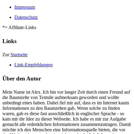
Impressum
Datenschutz
*= Affiliate-Links
Links
Zur
Startseite
Link-Empfehlungen
Über den Autor
Mein Name ist Alex. Ich bin vor langer Zeit durch einen Freund auf
die Baumzelte von Tentsile aufmerksam geworden und wollte
unbedingt eines haben. Dabei fiel mir auf, dass es im Internet kaum
Informationen zu den Baumzelten gab. Wenn solche zu finden
waren, gab es diese fast ausschließlich in englischer Sprache - so
kam mir die Idee zu dieser Webseite. Ich habe es mir zur Aufgabe
gemacht alle erdenklichen Informationen zusammenzutragen. Damit
möchte ich den Menschen eine Informationsquelle bieten, die vor