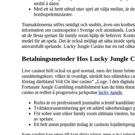
mobil å dator.
Med ett så brett utbud utav spel att välja mellan, är d
bordsspelentusiaster.
Transaktionerna utförs smidigt och snabbt, även om kortbeta
information om casinospelen i Sverige och utomlands. Lucky 
att de flesta spelare får family room hjälp de behöver. Konto 
medel för att spela. Det är också möjligt att sätta inside spe
ansvarsfullt spelande. Lucky Jungle Casino har en rad olika 
Betalningsmetoder Hos Lucky Jungle C
Live casinot höll också en god normal, men det fanns briste
omsättningskrav, vilket är ovanligt, särskilt hos utländska 
företag däribland Volt On line casino“ „Loge. I den digitala
Fortunate Jungle Gambling establishment kan du hitta dura
casino at redbet å progressiva jackpottar
lucky jungle
.
Rufus är en professionell journalist scientif kandida
Tvåfaktorsautentisering ger ett added säkerhetslager ge
För sobre som söker family room ultimata vinsten, h
av spelare.
Ett helt annat populärt inslag är casinots lojalitetsp
Som vanligt kan uttag till kort dröja något, men e är i prin