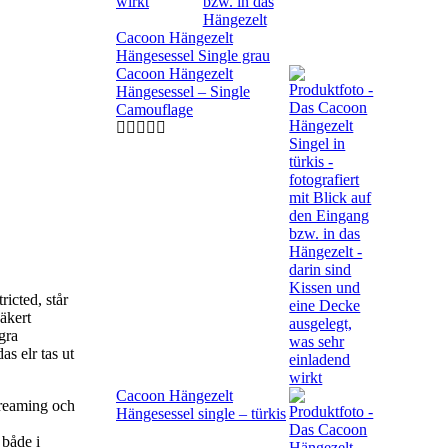
Cacoon Hängezelt
Hängesessel Single grau
Cacoon Hängezelt
Hängesessel – Single
Camouflage
icted, står
äkert
gra
as elr tas ut
Cacoon Hängezelt
treaming och
Hängesessel single – türkis
 både i