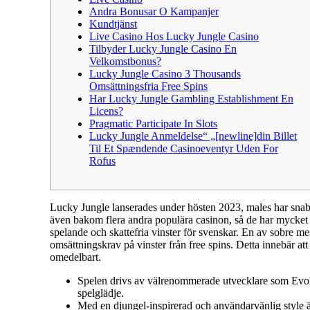
Andra Bonusar O Kampanjer
Kundtjänst
Live Casino Hos Lucky Jungle Casino
Tilbyder Lucky Jungle Casino En
Velkomstbonus?
Lucky Jungle Casino 3 Thousands
Omsättningsfria Free Spins
Har Lucky Jungle Gambling Establishment En
Licens?
Pragmatic Participate In Slots
Lucky Jungle Anmeldelse“ „[newline]din Billet
Til Et Spændende Casinoeventyr Uden For
Rofus
Lucky Jungle lanserades under hösten 2023, males har snabbt 
även bakom flera andra populära casinon, så de har mycket 
spelande och skattefria vinster för svenskar. En av sobre me
omsättningskrav på vinster från free spins. Detta innebär att 
omedelbart.
Spelen drivs av välrenommerade utvecklare som Evolut
spelglädje.
Med en djungel-inspirerad och användarvänlig style är