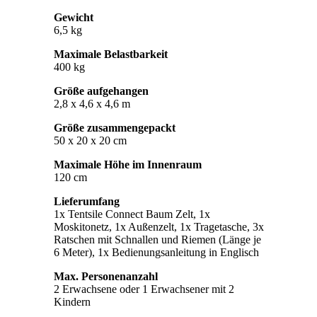
Gewicht
6,5 kg
Maximale Belastbarkeit
400 kg
Größe aufgehangen
2,8 x 4,6 x 4,6 m
Größe zusammengepackt
50 x 20 x 20 cm
Maximale Höhe im Innenraum
120 cm
Lieferumfang
1x Tentsile Connect Baum Zelt, 1x
Moskitonetz, 1x Außenzelt, 1x Tragetasche, 3x
Ratschen mit Schnallen und Riemen (Länge je
6 Meter), 1x Bedienungsanleitung in Englisch
Max. Personenanzahl
2 Erwachsene oder 1 Erwachsener mit 2
Kindern