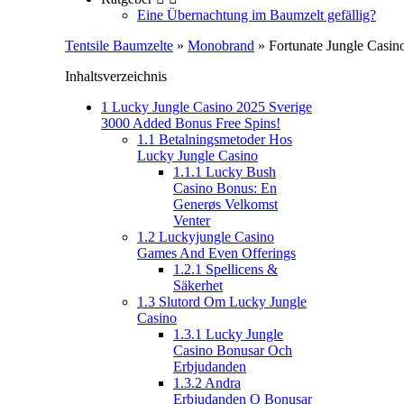
Eine Übernachtung im Baumzelt gefällig?
Tentsile Baumzelte
»
Monobrand
» Fortunate Jungle Casi
Inhaltsverzeichnis
1
Lucky Jungle Casino 2025 Sverige
3000 Added Bonus Free Spins!
1.1
Betalningsmetoder Hos
Lucky Jungle Casino
1.1.1
Lucky Bush
Casino Bonus: En
Generøs Velkomst
Venter
1.2
Luckyjungle Casino
Games And Even Offerings
1.2.1
Spellicens &
Säkerhet
1.3
Slutord Om Lucky Jungle
Casino
1.3.1
Lucky Jungle
Casino Bonusar Och
Erbjudanden
1.3.2
Andra
Erbjudanden O Bonusar