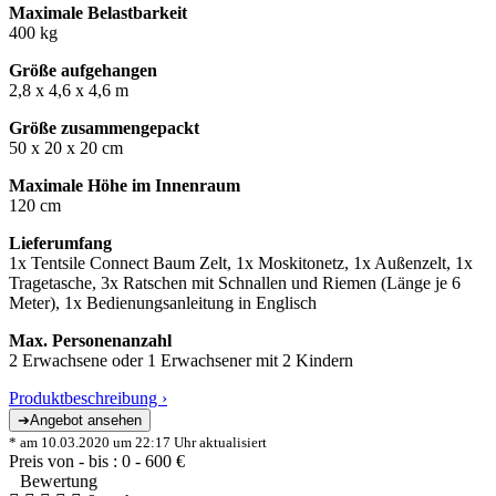
Maximale Belastbarkeit
400 kg
Größe aufgehangen
2,8 x 4,6 x 4,6 m
Größe zusammengepackt
50 x 20 x 20 cm
Maximale Höhe im Innenraum
120 cm
Lieferumfang
1x Tentsile Connect Baum Zelt, 1x Moskitonetz, 1x Außenzelt, 1x
Tragetasche, 3x Ratschen mit Schnallen und Riemen (Länge je 6
Meter), 1x Bedienungsanleitung in Englisch
Max. Personenanzahl
2 Erwachsene oder 1 Erwachsener mit 2 Kindern
Produktbeschreibung ›
* am 10.03.2020 um 22:17 Uhr aktualisiert
Preis von - bis :
0
-
600
€
Bewertung