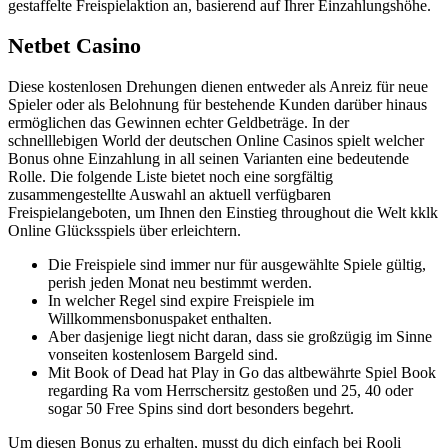
gestaffelte Freispielaktion an, basierend auf Ihrer Einzahlungshöhe.
Netbet Casino
Diese kostenlosen Drehungen dienen entweder als Anreiz für neue
Spieler oder als Belohnung für bestehende Kunden darüber hinaus
ermöglichen das Gewinnen echter Geldbeträge. In der
schnelllebigen World der deutschen Online Casinos spielt welcher
Bonus ohne Einzahlung in all seinen Varianten eine bedeutende
Rolle. Die folgende Liste bietet noch eine sorgfältig
zusammengestellte Auswahl an aktuell verfügbaren
Freispielangeboten, um Ihnen den Einstieg throughout die Welt kklk
Online Glücksspiels über erleichtern.
Die Freispiele sind immer nur für ausgewählte Spiele gültig,
perish jeden Monat neu bestimmt werden.
In welcher Regel sind expire Freispiele im
Willkommensbonuspaket enthalten.
Aber dasjenige liegt nicht daran, dass sie großzügig im Sinne
vonseiten kostenlosem Bargeld sind.
Mit Book of Dead hat Play in Go das altbewährte Spiel Book
regarding Ra vom Herrschersitz gestoßen und 25, 40 oder
sogar 50 Free Spins sind dort besonders begehrt.
Um diesen Bonus zu erhalten, musst du dich einfach bei Rooli