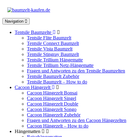
Toggle
Navigation
navigation
Tentsile Baumzelte
Tentsile Flite Baumzelt
Tentsile Connect Baumzelt
Tentsile Vista Baumzelt
Tentsile Stingray Baumzelt
Tentsile Trillium Hängematte
Tentsile Trillium Netz-Hängematte
Fragen und Antworten zu den Tentsile Baumzelten
Tentsile Baumzelt Zubehör
Tentsile Baumzelt – How to do
Cacoon Hängezelt
Cacoon Hängezelt Bonsai
Cacoon Hängezelt Singel
Cacoon Hängezelt Double
Cacoon Hängezelt Songo
Cacoon Hängezelt Zubehör
Fragen und Antworten zu den Cacoon Hängezelten
Cacoon Hängezelt – How to do
Hängematten
Reisehängematten