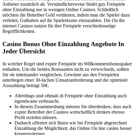
Anbieter zusätzlich ab. Verständlicherweise findet guy Freispiele
ohne Einzahlung nur in wenigen Online Casinos. Schließlich
möchten die Betreiber Geld verdienen, indem man die Spieler dazu
verleitet, Guthaben auf ihr Spielerkonto einzuzahlen. Die On the
internet Casinos nutzen für ihre Freispiele verschiedenartige
Begrifflichkeiten.
Casino Bonus Ohne Einzahlung Angebote In
Jeder Übersicht
In welcher Regel sind expire Freispiele im Willkommensbonuspaket
enthalten. Um die beiden Bonusarten nicht zu verwechseln, sollten
Sie sie miteinander vergleichen. Gewinne aus den Freispielen
unterliegen einer 30-fachen Umsatzanforderung und die optimisée
Auszahlung beträgt 50€.
Allerdings sind oftmals di Freispiele ohne Einzahlung auch
irgendwann verbraucht.
In diesem Zusammenhang müssen Sie überdenken, dass auch
expire Betreiber der Casinos wirtschaftlich denken ebenso
Profit erzielen müssen.
Dadurch offeriert sich Ihnen wie bei Freispiele abgerechnet
Einzahlung die Möglichkeit, das Online On line casino besser
kennenzulernen.