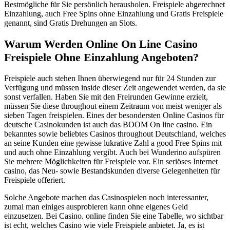
Bestmögliche für Sie persönlich herausholen. Freispiele abgerechnet
Einzahlung, auch Free Spins ohne Einzahlung und Gratis Freispiele
genannt, sind Gratis Drehungen an Slots.
Warum Werden Online On Line Casino
Freispiele Ohne Einzahlung Angeboten?
Freispiele auch stehen Ihnen überwiegend nur für 24 Stunden zur
Verfügung und müssen inside dieser Zeit angewendet werden, da sie
sonst verfallen. Haben Sie mit den Freirunden Gewinne erzielt,
müssen Sie diese throughout einem Zeitraum von meist weniger als
sieben Tagen freispielen. Eines der besondersten Online Casinos für
deutsche Casinokunden ist auch das BOOM On line casino. Ein
bekanntes sowie beliebtes Casinos throughout Deutschland, welches
an seine Kunden eine gewisse lukrative Zahl a good Free Spins mit
und auch ohne Einzahlung vergibt. Auch bei Wunderino aufspüren
Sie mehrere Möglichkeiten für Freispiele vor. Ein seriöses Internet
casino, das Neu- sowie Bestandskunden diverse Gelegenheiten für
Freispiele offeriert.
Solche Angebote machen das Casinospielen noch interessanter,
zumal man einiges ausprobieren kann ohne eigenes Geld
einzusetzen. Bei Casino. online finden Sie eine Tabelle, wo sichtbar
ist echt, welches Casino wie viele Freispiele anbietet. Ja, es ist