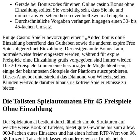
Gerade bei Bonuscodes für einen Online casino Bonus ohne
Einzahlung sollten Sie vorsichtig sein, dass Sie nie und
nimmer aus Versehen diesen eventuell zweimal eingeben.
Durchschnittliche Vorgaben verlangen hingegen einen 30- bis
45-fachen Umsatz.
Einige Casino Spieler bevorzugen einen“ „Added bonus ohne
Einzahlung betreffend das Guthaben sowie die anderen expire Free
Spins abgerechnet Einzahlung. Der erstgenannte Bonus kann
normalerweise freier eingesetzt werden, während für expire
Freispiele ohne Einzahlung gratis vorgegeben sind immer wieder.
Die 20 Freispiele können eine hervorragende Möglichkeit sein, 1
einige der bekanntesten Slotspiele der Plattform auszuprobieren.
Dieses Angebot unterstreicht das Diamond von Wheelz, seinen
Kunden wertvolle darüber hinaus risikofreie Spielerlebnisse zu
bieten.
Die Tollsten Spielautomaten Für 45 Freispiele
Ohne Einzahlung
Der Spielautomat besticht durch ähnlich simple Strukturen auf
welche weise Book of Lifeless, bietet gute Gewinne bis zum a few.
000-Fachen eures Einsatzes und hat einen hohen RTP-Wert von 96,
58 Prozent. Tatsächlich lassen einander gewisse Trends bei der