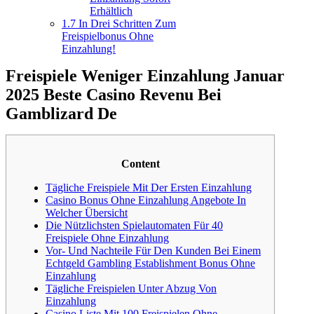
Erhältlich
1.7
In Drei Schritten Zum
Freispielbonus Ohne
Einzahlung!
Freispiele Weniger Einzahlung Januar
2025 Beste Casino Revenu Bei
Gamblizard De
Content
Tägliche Freispiele Mit Der Ersten Einzahlung
Casino Bonus Ohne Einzahlung Angebote In
Welcher Übersicht
Die Nützlichsten Spielautomaten Für 40
Freispiele Ohne Einzahlung
Vor- Und Nachteile Für Den Kunden Bei Einem
Echtgeld Gambling Establishment Bonus Ohne
Einzahlung
Tägliche Freispielen Unter Abzug Von
Einzahlung
Casino Liste Mit 100 Freispielen Ohne