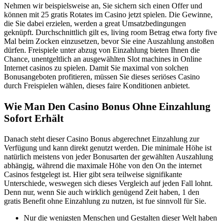
Nehmen wir beispielsweise an, Sie sichern sich einen Offer und
können mit 25 gratis Rotates im Casino jetzt spielen. Die Gewinne,
die Sie dabei erzielen, werden a great Umsatzbedingungen
geknüpft. Durchschnittlich gilt es, living room Betrag etwa forty five
Mal beim Zocken einzusetzen, bevor Sie eine Auszahlung anstoßen
dürfen. Freispiele unter abzug von Einzahlung bieten Ihnen die
Chance, unentgeltlich an ausgewählten Slot machines in Online
Internet casinos zu spielen. Damit Sie maximal von solchen
Bonusangeboten profitieren, müssen Sie dieses seriöses Casino
durch Freispielen wählen, dieses faire Konditionen anbietet.
Wie Man Den Casino Bonus Ohne Einzahlung
Sofort Erhält
Danach steht dieser Casino Bonus abgerechnet Einzahlung zur
Verfügung und kann direkt genutzt werden. Die minimale Höhe ist
natürlich meistens von jeder Bonusarten der gewählten Auszahlung
abhängig, während die maximale Höhe von den On the internet
Casinos festgelegt ist. Hier gibt sera teilweise signifikante
Unterschiede, weswegen sich dieses Vergleich auf jeden Fall lohnt.
Denn nur, wenn Sie auch wirklich genügend Zeit haben, 1 den
gratis Benefit ohne Einzahlung zu nutzen, ist fue sinnvoll für Sie.
Nur die wenigsten Menschen und Gestalten dieser Welt haben