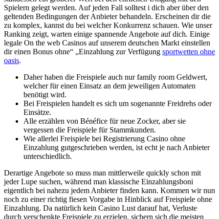
Spielern gelegt werden. Auf jeden Fall solltest i dich aber über den
geltenden Bedingungen der Anbieter behandeln. Erscheinen dir die
zu komplex, kannst du bei welcher Konkurrenz schauen. Wie unser
Ranking zeigt, warten einige spannende Angebote auf dich. Einige
legale On the web Casinos auf unserem deutschen Markt einstellen
dir einen Bonus ohne“ „Einzahlung zur Verfügung
sportwetten ohne
oasis
.
Daher haben die Freispiele auch nur family room Geldwert,
welcher für einen Einsatz an dem jeweiligen Automaten
benötigt wird.
Bei Freispielen handelt es sich um sogenannte Freidrehs oder
Einsätze.
Alle erzählen von Bénéfice für neue Zocker, aber sie
vergessen die Freispiele für Stammkunden.
Wie allerlei Freispiele bei Registrierung Casino ohne
Einzahlung gutgeschrieben werden, ist echt je nach Anbieter
unterschiedlich.
Derartige Angebote so muss man mittlerweile quickly schon mit
jeder Lupe suchen, während man klassische Einzahlungsboni
eigentlich bei nahezu jedem Anbieter finden kann. Kommen wir nun
noch zu einer richtig fiesen Vorgabe in Hinblick auf Freispiele ohne
Einzahlung. Da natürlich kein Casino Lust darauf hat, Verluste
durch verschenkte Freispiele zu erzielen, sichern sich die meisten