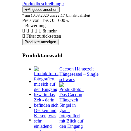
Produktbeschreibung ›
* am 10.03.2020 um 22:17 Uhr aktualisiert
Preis von - bis :
0
-
600
€
Bewertung
& mehr
Filter zurücksetzen
Produktauswahl
Cacoon Hängezelt
Hängesessel – Single
schwarz