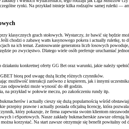
 zakłady t wielkich wydarzeniach, tego rodzaju jak Liga Mistrzów czy t
ególne rynki. Na przykład istnieje kilka rodzajów samej ruletki — a
towych
rzy klasycznych grach stołowych. Wystarczy, że bawić się będzie mo
Jeśli chodzi o zabawę watts kasynowego pokera i actually ruletkę, to d
acjach na ich temat. Zastosowanie generatora liczb losowych powoduje,
ędzie po zwycięstwo. Dlatego wiele osób preferuje uruchamiać jednor
 działaniu konkretnej oferty GG Bet oraz warunki, jakie należy spełnić
 GGBET biorą pod uwagę dużą liczbę różnych czynników.
ąc możliwość interakcji zarówno z krupierem, jak i innymi uczestnika
k czas odpowiedzi może wynosić do 48 godzin.
a, na przykład w połowie meczu, po zakończeniu rundy itp.
kmacherów i actually cieszy się dużą popularnością wśród obstawia
kie przepisy prawne i actually posiada oficjalną licencję, która pozwala
czynnik, który pokazuje, że firma zapewnia swoim klientom niezawod
rtowych i eSportowych. Nasze zakłady bukmacherskie zawsze oferują li
 można korzystać. Na start zawsze otrzymuje się benefit powitalny od 