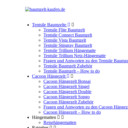
Tentsile Baumzelte
Tentsile Flite Baumzelt
Tentsile Connect Baumzelt
Tentsile Vista Baumzelt
Tentsile Stingray Baumzelt
Tentsile Trillium Hängematte
Tentsile Trillium Netz-Hängematte
Fragen und Antworten zu den Tentsile Baumze
Tentsile Baumzelt Zubehör
Tentsile Baumzelt – How to do
Cacoon Hängezelt
Cacoon Hängezelt Bonsai
Cacoon Hängezelt Singel
Cacoon Hängezelt Double
Cacoon Hängezelt Songo
Cacoon Hängezelt Zubehör
Fragen und Antworten zu den Cacoon Hängez
Cacoon Hängezelt – How to do
Hängematten
Reisehängematten
Ratgeber