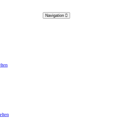
Toggle
Navigation
navigation
lten
elten