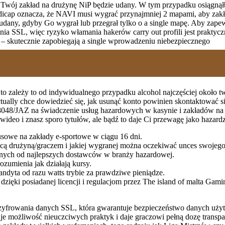
 Twój zakład na drużynę NiP będzie udany. W tym przypadku osiągnął
andicap oznacza, że NAVI musi wygrać przynajmniej 2 mapami, aby za
y udany, gdyby Go wygrał lub przegrał tylko o a single mapę. Aby zape
ia SSL, więc ryzyko włamania hakerów carry out profili jest praktycz
 – skutecznie zapobiegają a single wprowadzeniu niebezpiecznego
er to zależy to od indywidualnego przypadku alcohol najczęściej około t
ctually chce dowiedzieć się, jak usunąć konto powinien skontaktować s
m 8048/JAZ na świadczenie usług hazardowych w kasynie i zakładów na
wideo i znasz sporo tytułów, ale bądź to daje Ci przewagę jako hazardz
sowe na zakłady e-sportowe w ciągu 16 dni.
dącą drużyną/graczem i jakiej wygranej można oczekiwać unces swojego
znych od najlepszych dostawców w branży hazardowej.
umienia jak działają kursy.
andyta od razu watts trybie za prawdziwe pieniądze.
ięki posiadanej licencji i regulacjom przez The island of malta Gami
zyfrowania danych SSL, która gwarantuje bezpieczeństwo danych uży
je możliwość nieuczciwych praktyk i daje graczowi pełną dozę transpa