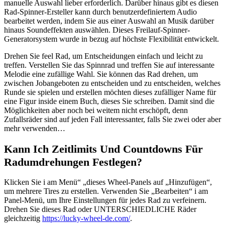
manuelle Auswahl lieber erforderlich. Darüber hinaus gibt es diesen
Rad-Spinner-Ersteller kann durch benutzerdefiniertem Audio
bearbeitet werden, indem Sie aus einer Auswahl an Musik darüber
hinaus Soundeffekten auswählen. Dieses Freilauf-Spinner-
Generatorsystem wurde in bezug auf höchste Flexibilität entwickelt.
Drehen Sie feel Rad, um Entscheidungen einfach und leicht zu
treffen. Verstellen Sie das Spinnrad und treffen Sie auf interessante
Melodie eine zufällige Wahl. Sie können das Rad drehen, um
zwischen Jobangeboten zu entscheiden und zu entscheiden, welches
Runde sie spielen und erstellen möchten dieses zufälliger Name für
eine Figur inside einem Buch, dieses Sie schreiben. Damit sind die
Möglichkeiten aber noch bei weitem nicht erschöpft, denn
Zufallsräder sind auf jeden Fall interessanter, falls Sie zwei oder aber
mehr verwenden…
Kann Ich Zeitlimits Und Countdowns Für
Radumdrehungen Festlegen?
Klicken Sie i am Menü“ „dieses Wheel-Panels auf „Hinzufügen“,
um mehrere Tires zu erstellen. Verwenden Sie „Bearbeiten“ i am
Panel-Menü, um Ihre Einstellungen für jedes Rad zu verfeinern.
Drehen Sie dieses Rad oder UNTERSCHIEDLICHE Räder
gleichzeitig
https://lucky-wheel-de.com/
.