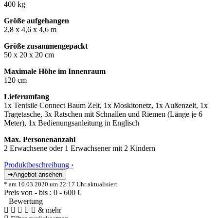
400 kg
Größe aufgehangen
2,8 x 4,6 x 4,6 m
Größe zusammengepackt
50 x 20 x 20 cm
Maximale Höhe im Innenraum
120 cm
Lieferumfang
1x Tentsile Connect Baum Zelt, 1x Moskitonetz, 1x Außenzelt, 1x
Tragetasche, 3x Ratschen mit Schnallen und Riemen (Länge je 6
Meter), 1x Bedienungsanleitung in Englisch
Max. Personenanzahl
2 Erwachsene oder 1 Erwachsener mit 2 Kindern
Produktbeschreibung ›
* am 10.03.2020 um 22:17 Uhr aktualisiert
Preis von - bis :
0
-
600
€
Bewertung
& mehr