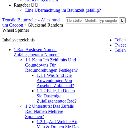
Ratgeber
Eine Übernachtung im Baumzelt gefällig?
Tentsile Baumzelte
»
Alles rund
um Cacoon
» Glücksrad Random
Wheel Spinner
Inhaltsverzeichnis
Teilen
Tweet
1
Rad Auslosen Namen
Teilen
Zufallsgenerator Namen“
1.1
Kann Ich Zeitlimits Und
Countdowns Für
Radumdrehungen Festlegen?
1.1.1
Was Sind Die
Anwendungen Von
Ansehen Zufallsrad?
1.1.2
Fälle, In Denen
Sie Dasjenige
Zufallsgenerator Rad?
1.2
Unterstützt Das Zufalls
Rad Namen Mehrere
Sprachen?
1.2.1
„Auf Welche Art
Man & Drehen Sie Das