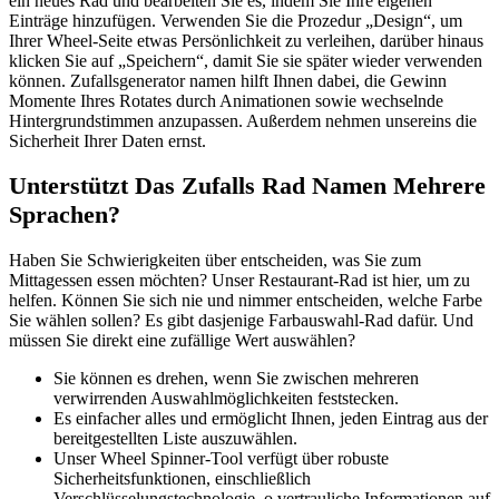
ein neues Rad und bearbeiten Sie es, indem Sie Ihre eigenen
Einträge hinzufügen. Verwenden Sie die Prozedur „Design“, um
Ihrer Wheel-Seite etwas Persönlichkeit zu verleihen, darüber hinaus
klicken Sie auf „Speichern“, damit Sie sie später wieder verwenden
können. Zufallsgenerator namen hilft Ihnen dabei, die Gewinn
Momente Ihres Rotates durch Animationen sowie wechselnde
Hintergrundstimmen anzupassen. Außerdem nehmen unsereins die
Sicherheit Ihrer Daten ernst.
Unterstützt Das Zufalls Rad Namen Mehrere
Sprachen?
Haben Sie Schwierigkeiten über entscheiden, was Sie zum
Mittagessen essen möchten? Unser Restaurant-Rad ist hier, um zu
helfen. Können Sie sich nie und nimmer entscheiden, welche Farbe
Sie wählen sollen? Es gibt dasjenige Farbauswahl-Rad dafür. Und
müssen Sie direkt eine zufällige Wert auswählen?
Sie können es drehen, wenn Sie zwischen mehreren
verwirrenden Auswahlmöglichkeiten feststecken.
Es einfacher alles und ermöglicht Ihnen, jeden Eintrag aus der
bereitgestellten Liste auszuwählen.
Unser Wheel Spinner-Tool verfügt über robuste
Sicherheitsfunktionen, einschließlich
Verschlüsselungstechnologie, o vertrauliche Informationen auf