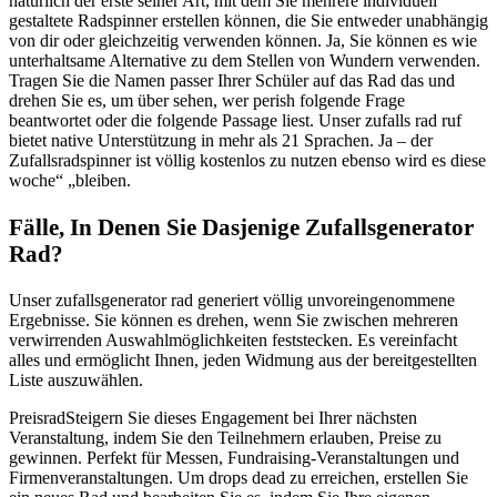
natürlich der erste seiner Art, mit dem Sie mehrere individuell
gestaltete Radspinner erstellen können, die Sie entweder unabhängig
von dir oder gleichzeitig verwenden können. Ja, Sie können es wie
unterhaltsame Alternative zu dem Stellen von Wundern verwenden.
Tragen Sie die Namen passer Ihrer Schüler auf das Rad das und
drehen Sie es, um über sehen, wer perish folgende Frage
beantwortet oder die folgende Passage liest. Unser zufalls rad ruf
bietet native Unterstützung in mehr als 21 Sprachen. Ja – der
Zufallsradspinner ist völlig kostenlos zu nutzen ebenso wird es diese
woche“ „bleiben.
Fälle, In Denen Sie Dasjenige Zufallsgenerator
Rad?
Unser zufallsgenerator rad generiert völlig unvoreingenommene
Ergebnisse. Sie können es drehen, wenn Sie zwischen mehreren
verwirrenden Auswahlmöglichkeiten feststecken. Es vereinfacht
alles und ermöglicht Ihnen, jeden Widmung aus der bereitgestellten
Liste auszuwählen.
PreisradSteigern Sie dieses Engagement bei Ihrer nächsten
Veranstaltung, indem Sie den Teilnehmern erlauben, Preise zu
gewinnen. Perfekt für Messen, Fundraising-Veranstaltungen und
Firmenveranstaltungen. Um drops dead zu erreichen, erstellen Sie