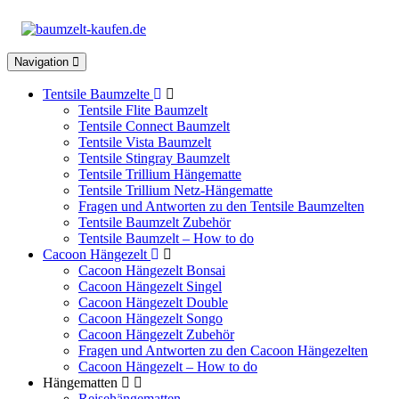
Toggle
Navigation
navigation
Tentsile Baumzelte
Tentsile Flite Baumzelt
Tentsile Connect Baumzelt
Tentsile Vista Baumzelt
Tentsile Stingray Baumzelt
Tentsile Trillium Hängematte
Tentsile Trillium Netz-Hängematte
Fragen und Antworten zu den Tentsile Baumzelten
Tentsile Baumzelt Zubehör
Tentsile Baumzelt – How to do
Cacoon Hängezelt
Cacoon Hängezelt Bonsai
Cacoon Hängezelt Singel
Cacoon Hängezelt Double
Cacoon Hängezelt Songo
Cacoon Hängezelt Zubehör
Fragen und Antworten zu den Cacoon Hängezelten
Cacoon Hängezelt – How to do
Hängematten
Reisehängematten