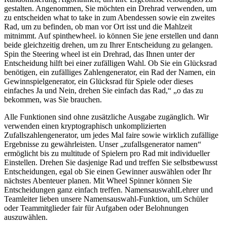
gestalten. Angenommen, Sie möchten ein Drehrad verwenden, um
zu entscheiden what to take in zum Abendessen sowie ein zweites
Rad, um zu befinden, ob man vor Ort isst und die Mahlzeit
mitnimmt. Auf spinthewheel. io können Sie jene erstellen und dann
beide gleichzeitig drehen, um zu Ihrer Entscheidung zu gelangen.
Spin the Steering wheel ist ein Drehrad, das Ihnen unter der
Entscheidung hilft bei einer zufälligen Wahl. Ob Sie ein Glücksrad
benötigen, ein zufälliges Zahlengenerator, ein Rad der Namen, ein
Gewinnspielgenerator, ein Glücksrad für Spiele oder dieses
einfaches Ja und Nein, drehen Sie einfach das Rad,“ „o das zu
bekommen, was Sie brauchen.
Alle Funktionen sind ohne zusätzliche Ausgabe zugänglich. Wir
verwenden einen kryptographisch unkomplizierten
Zufallszahlengenerator, um jedes Mal faire sowie wirklich zufällige
Ergebnisse zu gewährleisten. Unser „zufallsgenerator namen“
ermöglicht bis zu multitude of Spielern pro Rad mit individueller
Einstellen. Drehen Sie dasjenige Rad und treffen Sie selbstbewusst
Entscheidungen, egal ob Sie einen Gewinner auswählen oder Ihr
nächstes Abenteuer planen. Mit Wheel Spinner können Sie
Entscheidungen ganz einfach treffen. NamensauswahlLehrer und
Teamleiter lieben unsere Namensauswahl-Funktion, um Schüler
oder Teammitglieder fair für Aufgaben oder Belohnungen
auszuwählen.