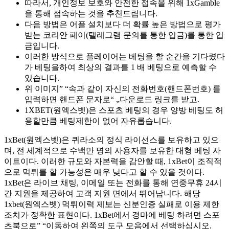
따라서, 개인정보 보호와 안전한 접속을 위해 1xGamble
을 통해 접속하는 것을 추천드립니다.
다음 방법은 어플 설치보다 더 확률 높은 방법으로 평가
받는 코리안 페이(텔레그램 문의를 통한 입금)를 통한 입
금입니다.
이러한 방식으로 플레이어는 베팅을 할 순간을 기다렸다
가 베팅을하여 최상의 결과를 1 배 베팅으로 예측할 수
있습니다.
위 이미지” “속과 같이 자신의 전화번호(핸드폰번호) 를
입력하면 핸드폰 문자로“ „다운로드 링크를 받고.
1XBET(원엑스벳)은 스포츠 베팅의 경우 양방 베팅도 허
용할만큼 베팅제한이 없어 자유롭습니다.
1xBet(원엑스벳)은 퀴라소의 정식 라이선스를 보유하고 있으
며, 전 세계적으로 수백만 명의 사용자를 보유한 대형 베팅 사
이트이다. 이러한 규모와 자본력을 감안할 때, 1xBet이 조직적
으로 먹튀를 할 가능성은 매우 낮다고 할 수 있을 것이다.
1xBet은 라이브 채팅, 이메일 또는 전화를 통해 연중무휴 24시
간 지원을 제공하여 고객 지원 면에서 뛰어납니다. 해당
1xbet(원엑스벳) 먹튀이력 제보는 신분인증 실패로 이용 제한
조치가 정확한 표현이다. 1xBet에서 경마에 베팅 하려면 스포
츠북으로” “이동하여 왼쪽의 도구 모음에서 선택하십시오.