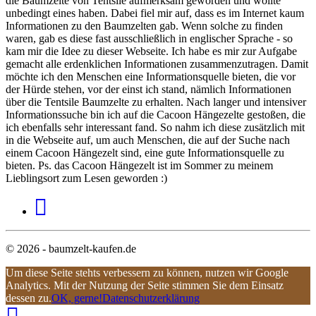
die Baumzelte von Tentsile aufmerksam geworden und wollte
unbedingt eines haben. Dabei fiel mir auf, dass es im Internet kaum
Informationen zu den Baumzelten gab. Wenn solche zu finden
waren, gab es diese fast ausschließlich in englischer Sprache - so
kam mir die Idee zu dieser Webseite. Ich habe es mir zur Aufgabe
gemacht alle erdenklichen Informationen zusammenzutragen. Damit
möchte ich den Menschen eine Informationsquelle bieten, die vor
der Hürde stehen, vor der einst ich stand, nämlich Informationen
über die Tentsile Baumzelte zu erhalten. Nach langer und intensiver
Informationssuche bin ich auf die Cacoon Hängezelte gestoßen, die
ich ebenfalls sehr interessant fand. So nahm ich diese zusätzlich mit
in die Webseite auf, um auch Menschen, die auf der Suche nach
einem Cacoon Hängezelt sind, eine gute Informationsquelle zu
bieten. Ps. das Cacoon Hängezelt ist im Sommer zu meinem
Lieblingsort zum Lesen geworden :)
© 2026 - baumzelt-kaufen.de
Um diese Seite stehts verbessern zu können, nutzen wir Google
Analytics. Mit der Nutzung der Seite stimmen Sie dem Einsatz
dessen zu.
OK, gerne!
Datenschutzerklärung