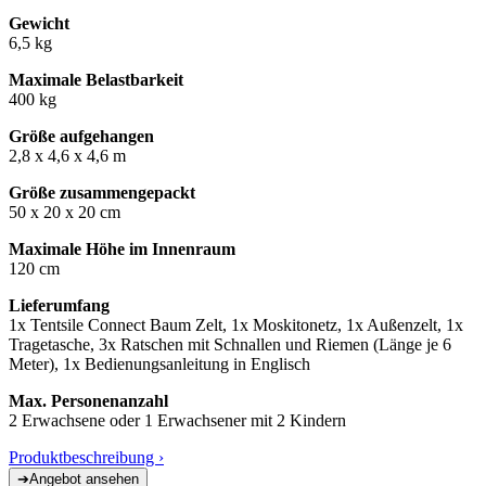
Gewicht
6,5 kg
Maximale Belastbarkeit
400 kg
Größe aufgehangen
2,8 x 4,6 x 4,6 m
Größe zusammengepackt
50 x 20 x 20 cm
Maximale Höhe im Innenraum
120 cm
Lieferumfang
1x Tentsile Connect Baum Zelt, 1x Moskitonetz, 1x Außenzelt, 1x
Tragetasche, 3x Ratschen mit Schnallen und Riemen (Länge je 6
Meter), 1x Bedienungsanleitung in Englisch
Max. Personenanzahl
2 Erwachsene oder 1 Erwachsener mit 2 Kindern
Produktbeschreibung ›