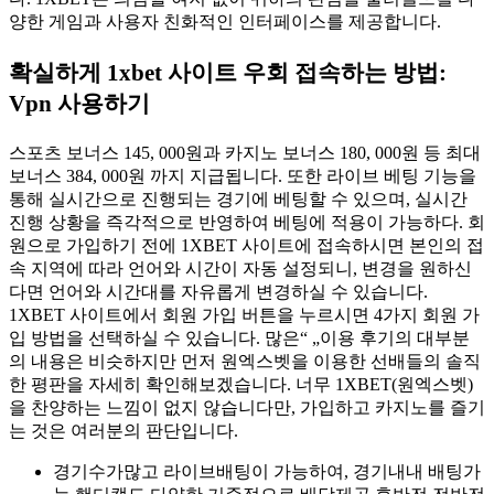
양한 게임과 사용자 친화적인 인터페이스를 제공합니다.
확실하게 1xbet 사이트 우회 접속하는 방법:
Vpn 사용하기
스포츠 보너스 145, 000원과 카지노 보너스 180, 000원 등 최대
보너스 384, 000원 까지 지급됩니다. 또한 라이브 베팅 기능을
통해 실시간으로 진행되는 경기에 베팅할 수 있으며, 실시간
진행 상황을 즉각적으로 반영하여 베팅에 적용이 가능하다. 회
원으로 가입하기 전에 1XBET 사이트에 접속하시면 본인의 접
속 지역에 따라 언어와 시간이 자동 설정되니, 변경을 원하신
다면 언어와 시간대를 자유롭게 변경하실 수 있습니다.
1XBET 사이트에서 회원 가입 버튼을 누르시면 4가지 회원 가
입 방법을 선택하실 수 있습니다. 많은“ „이용 후기의 대부분
의 내용은 비슷하지만 먼저 원엑스벳을 이용한 선배들의 솔직
한 평판을 자세히 확인해보겠습니다. 너무 1XBET(원엑스벳)
을 찬양하는 느낌이 없지 않습니다만, 가입하고 카지노를 즐기
는 것은 여러분의 판단입니다.
경기수가많고 라이브배팅이 가능하여, 경기내내 배팅가