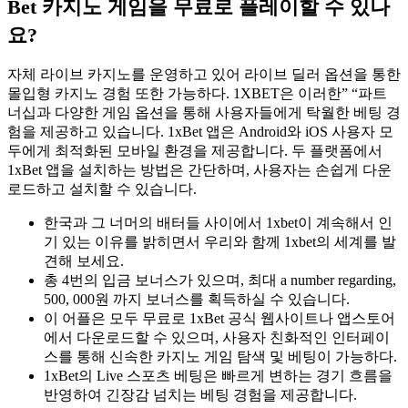
Bet 카지노 게임을 무료로 플레이할 수 있나
요?
자체 라이브 카지노를 운영하고 있어 라이브 딜러 옵션을 통한
몰입형 카지노 경험 또한 가능하다. 1XBET은 이러한” “파트
너십과 다양한 게임 옵션을 통해 사용자들에게 탁월한 베팅 경
험을 제공하고 있습니다. 1xBet 앱은 Android와 iOS 사용자 모
두에게 최적화된 모바일 환경을 제공합니다. 두 플랫폼에서
1xBet 앱을 설치하는 방법은 간단하며, 사용자는 손쉽게 다운
로드하고 설치할 수 있습니다.
한국과 그 너머의 배터들 사이에서 1xbet이 계속해서 인
기 있는 이유를 밝히면서 우리와 함께 1xbet의 세계를 발
견해 보세요.
총 4번의 입금 보너스가 있으며, 최대 a number regarding,
500, 000원 까지 보너스를 획득하실 수 있습니다.
이 어플은 모두 무료로 1xBet 공식 웹사이트나 앱스토어
에서 다운로드할 수 있으며, 사용자 친화적인 인터페이
스를 통해 신속한 카지노 게임 탐색 및 베팅이 가능하다.
1xBet의 Live 스포츠 베팅은 빠르게 변하는 경기 흐름을
반영하여 긴장감 넘치는 베팅 경험을 제공합니다.