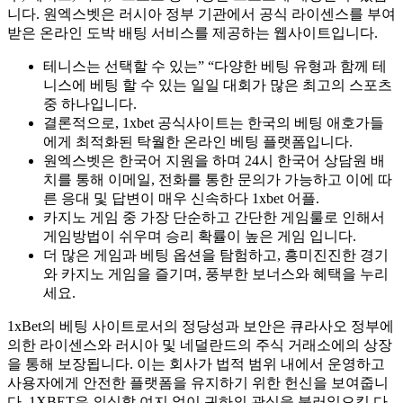
니다. 원엑스벳은 러시아 정부 기관에서 공식 라이센스를 부여
받은 온라인 도박 배팅 서비스를 제공하는 웹사이트입니다.
테니스는 선택할 수 있는” “다양한 베팅 유형과 함께 테
니스에 베팅 할 수 있는 일일 대회가 많은 최고의 스포츠
중 하나입니다.
결론적으로, 1xbet 공식사이트는 한국의 베팅 애호가들
에게 최적화된 탁월한 온라인 베팅 플랫폼입니다.
원엑스벳은 한국어 지원을 하며 24시 한국어 상담원 배
치를 통해 이메일, 전화를 통한 문의가 가능하고 이에 따
른 응대 및 답변이 매우 신속하다 1xbet 어플.
카지노 게임 중 가장 단순하고 간단한 게임룰로 인해서
게임방법이 쉬우며 승리 확률이 높은 게임 입니다.
더 많은 게임과 베팅 옵션을 탐험하고, 흥미진진한 경기
와 카지노 게임을 즐기며, 풍부한 보너스와 혜택을 누리
세요.
1xBet의 베팅 사이트로서의 정당성과 보안은 큐라사오 정부에
의한 라이센스와 러시아 및 네덜란드의 주식 거래소에의 상장
을 통해 보장됩니다. 이는 회사가 법적 범위 내에서 운영하고
사용자에게 안전한 플랫폼을 유지하기 위한 헌신을 보여줍니
다. 1XBET은 의심할 여지 없이 귀하의 관심을 불러일으킬 다