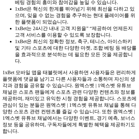
베팅 경험의 흥미와 참여감을 높일 수 있습니다.
1xBet은 혁신의 한계를 뛰어넘기 위해 최선을 다하고 있
으며, 잊을 수 없는 경험을 추구하는 현대 플레이어를 위
한 플랫폼이 되었습니다.
1xBet는 24시간 내내 고객 지원을” “제공하여 언제든지
고객 서비스를 이용할 수 있도록 보장합니다.
1xBet은 최신의 정확한 정보, 축구, 테니스, 아이스하키
및 기타 스포츠에 대한 다양한 마켓, 조합 베팅 등 배당률
을 효과적으로 분석하는 데 필요한 모든 것을 제공합니
다.
1xBet 모바일 앱을 태블릿에서 사용하면 사용자들은 편리하게
플랫폼에 댓글을 남기고 다른 사용자들과 소통하며 자신의 생
각과 경험을 공유할 수 있습니다. 원엑스벳 | 1엑스벳 유튜브
채널은 스포츠 팬들에게 스포츠 관련 다양한 컨텐츠와 정보를
제공하며, 재미있고 유익한 시청 경험을 제공합니다. 스포츠에
관심이 있는 분들은 원엑스벳 | 1엑스벳 유튜브 채널을 통해 다
양한 스포츠 관련 컨텐츠를 즐길 수 있습니다. 또한 원엑스벳 |
1엑스벳 유튜브 채널에서는 다양한 이벤트, 경기 예측, 보너스
정보 등을 공유하며, 구독자들에게 특별한 혜택을 제공하기도
합니다.