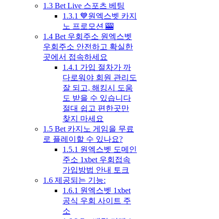
1.3
Bet Live 스포츠 베팅
1.3.1
💙원엑스벳 카지
노 프로모션 🎰
1.4
Bet 우회주소 원엑스벳
우회주소 안전하고 확실한
곳에서 접속하세요
1.4.1
가입 절차가 까
다로워야 회원 관리도
잘 되고, 해킹시 도움
도 받을 수 있습니다
절대 쉽고 편한곳만
찾지 마세요
1.5
Bet 카지노 게임을 무료
로 플레이할 수 있나요?
1.5.1
원엑스벳 도메인
주소 1xbet 우회접속
가입방법 안내 토크
1.6
제공되는 기능:
1.6.1
원엑스벳 1xbet
공식 우회 사이트 주
소