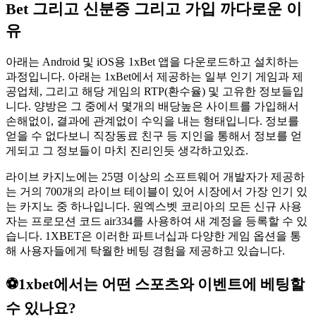
Bet 그리고 신분증 그리고 가입 까다로운 이
유
아래는 Android 및 iOS용 1xBet 앱을 다운로드하고 설치하는
과정입니다. 아래는 1xBet에서 제공하는 일부 인기 게임과 제
공업체, 그리고 해당 게임의 RTP(환수율) 및 고유한 정보들입
니다. 양방은 그 중에서 몇개의 배당높은 사이트를 가입해서
손해없이, 결과에 관계없이 수익을 내는 형태입니다. 정보를
얻을 수 없다보니 직장동료 친구 등 지인을 통해서 정보를 얻
게되고 그 정보들이 마치 진리인듯 생각하고있죠.
라이브 카지노에는 25명 이상의 소프트웨어 개발자가 제공하
는 거의 700개의 라이브 테이블이 있어 시장에서 가장 인기 있
는 카지노 중 하나입니다. 원엑스벳 코리아의 모든 신규 사용
자는 프로모션 코드 air334를 사용하여 새 계정을 등록할 수 있
습니다. 1XBET은 이러한 파트너십과 다양한 게임 옵션을 통
해 사용자들에게 탁월한 베팅 경험을 제공하고 있습니다.
⚽1xbet에서는 어떤 스포츠와 이벤트에 베팅할
수 있나요?