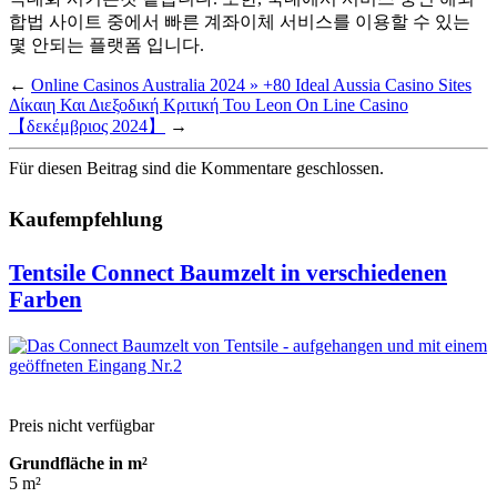
합법 사이트 중에서 빠른 계좌이체 서비스를 이용할 수 있는
몇 안되는 플랫폼 입니다.
←
Online Casinos Australia 2024 » +80 Ideal Aussia Casino Sites
Δίκαιη Και Διεξοδική Κριτική Του Leon On Line Casino
【δεκέμβριος 2024】
→
Für diesen Beitrag sind die Kommentare geschlossen.
Kaufempfehlung
Tentsile Connect Baumzelt in verschiedenen
Farben
Preis nicht verfügbar
Grundfläche in m²
5 m²