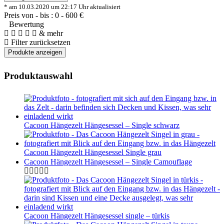
* am 10.03.2020 um 22:17 Uhr aktualisiert
Preis von - bis :
0
-
600
€
Bewertung
& mehr
Filter zurücksetzen
Produktauswahl
Cacoon Hängezelt Hängesessel – Single schwarz
Cacoon Hängezelt Hängesessel Single grau
Cacoon Hängezelt Hängesessel – Single Camouflage
Cacoon Hängezelt Hängesessel single – türkis