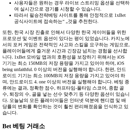
사용자들은 원하는 경우 라이브 스트리밍 옵션을 선택하
여 실시간으로 경기를 시청할 수 있습니다.
따라서 필승전략베팅 사이트를 통해 안정적으로 1xBet
공식사이트에 접속하는“ „것을 추천한다.
또한, 한국 시장 진출로 인해서 다양한 한국 게이머들을 위한
프로모션 및 이벤트 옵션이 있다는 평이 있었습니다. 카지노에
서의 포커 게임은 전략적인 사고와 스킬을 요구하는 게임으로,
플레이어들에게 즐거운 시간과 긴장감 넘치는 경험을 선사합
니다. 1xBet 모바일 앱과의 호환성을 보장하기 위해서는 iOS
기기는 최소 150MB의 저장 용량을 가지고 있어야 하며, iOS
being unfaithful. 0 이상의 버전을 실행해야 합니다. 한편, 안드
로이드 기기는 최소 100MB의 저장 용량을 가지고 있어야 하
며, 안드로이드 4. one 이상의 버전을 실행해야 합니다. 베팅 종
류에는 결과, 정확한 점수, 하프타임-풀타임 스코어, 종합 골
수, 퇴장의 수, 골을 넣는 선수 맞추기 등 다양한 옵션이 있습니
다. 오늘날의 모든 플레이어들은 인터넷 덕분에 핸디캡 및 배
당률의 변화를 확인하는 것이 훨씬 편리해졌음을 인식하고 있
습니다.
Bet 베팅 거래소