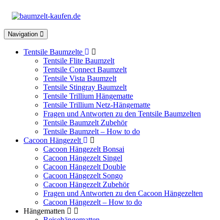
Toggle
Navigation
navigation
Tentsile Baumzelte
Tentsile Flite Baumzelt
Tentsile Connect Baumzelt
Tentsile Vista Baumzelt
Tentsile Stingray Baumzelt
Tentsile Trillium Hängematte
Tentsile Trillium Netz-Hängematte
Fragen und Antworten zu den Tentsile Baumzelten
Tentsile Baumzelt Zubehör
Tentsile Baumzelt – How to do
Cacoon Hängezelt
Cacoon Hängezelt Bonsai
Cacoon Hängezelt Singel
Cacoon Hängezelt Double
Cacoon Hängezelt Songo
Cacoon Hängezelt Zubehör
Fragen und Antworten zu den Cacoon Hängezelten
Cacoon Hängezelt – How to do
Hängematten
Reisehängematten