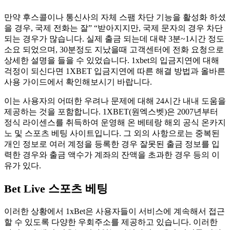
만약 후스콜이나 통신사의 자체 스팸 차단 기능을 활성화 하셨
을 경우, 국제 전화는 잘” “받아지지만, 국제 문자의 경우 차단
되는 경우가 많습니다. 실제 출금 되는데 대략 3분~1시간 정도
소요 되었으며, 30분정도 지났을때 고객센터에 전화 요청으로
상세한 설명을 들을 수 있었습니다. 1xbet의 입금지연에 대해
걱정이 되신다면 1XBET 입금지연에 따른 해결 방법과 올바른
사용 가이드에서 확인해보시기 바랍니다.
이는 사용자의 어떠한 우려나 문제에 대해 24시간 내내 도움을
제공하는 것을 포함합니다. 1XBET(원엑스벳)은 2007년부터
정식 라이센스를 취득하여 운영해 온 베테랑 해외 공식 온카지
노 및 스포츠 베팅 사이트입니다. 그 외의 사항으로는 중복된
개인 정보로 여러 계정을 등록한 경우 잘못된 출금 정보를 입
력한 경우와 출금 액수가 계좌의 잔액을 초과한 경우 등의 이
유가 있다.
Bet Live 스포츠 베팅
이러한 상황에서 1xBet은 사용자들이 서비스에 계속해서 접근
할 수 있도록 다양한 우회주소를 제공하고 있습니다. 이러한