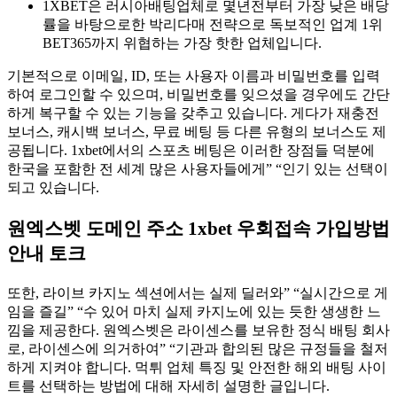
1XBET은 러시아배팅업체로 몇년전부터 가장 낮은 배당
률을 바탕으로한 박리다매 전략으로 독보적인 업계 1위
BET365까지 위협하는 가장 핫한 업체입니다.
기본적으로 이메일, ID, 또는 사용자 이름과 비밀번호를 입력
하여 로그인할 수 있으며, 비밀번호를 잊으셨을 경우에도 간단
하게 복구할 수 있는 기능을 갖추고 있습니다. 게다가 재충전
보너스, 캐시백 보너스, 무료 베팅 등 다른 유형의 보너스도 제
공됩니다. 1xbet에서의 스포츠 베팅은 이러한 장점들 덕분에
한국을 포함한 전 세계 많은 사용자들에게” “인기 있는 선택이
되고 있습니다.
원엑스벳 도메인 주소 1xbet 우회접속 가입방법
안내 토크
또한, 라이브 카지노 섹션에서는 실제 딜러와” “실시간으로 게
임을 즐길” “수 있어 마치 실제 카지노에 있는 듯한 생생한 느
낌을 제공한다. 원엑스벳은 라이센스를 보유한 정식 배팅 회사
로, 라이센스에 의거하여” “기관과 합의된 많은 규정들을 철저
하게 지켜야 합니다. 먹튀 업체 특징 및 안전한 해외 배팅 사이
트를 선택하는 방법에 대해 자세히 설명한 글입니다.