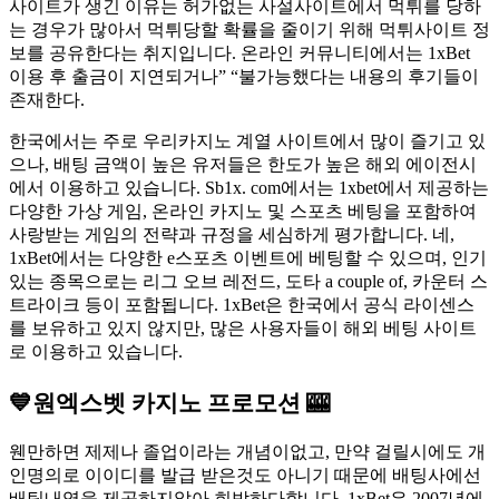
사이트가 생긴 이유는 허가없는 사설사이트에서 먹튀를 당하
는 경우가 많아서 먹튀당할 확률을 줄이기 위해 먹튀사이트 정
보를 공유한다는 취지입니다. 온라인 커뮤니티에서는 1xBet
이용 후 출금이 지연되거나” “불가능했다는 내용의 후기들이
존재한다.
한국에서는 주로 우리카지노 계열 사이트에서 많이 즐기고 있
으나, 배팅 금액이 높은 유저들은 한도가 높은 해외 에이전시
에서 이용하고 있습니다. Sb1x. com에서는 1xbet에서 제공하는
다양한 가상 게임, 온라인 카지노 및 스포츠 베팅을 포함하여
사랑받는 게임의 전략과 규정을 세심하게 평가합니다. 네,
1xBet에서는 다양한 e스포츠 이벤트에 베팅할 수 있으며, 인기
있는 종목으로는 리그 오브 레전드, 도타 a couple of, 카운터 스
트라이크 등이 포함됩니다. 1xBet은 한국에서 공식 라이센스
를 보유하고 있지 않지만, 많은 사용자들이 해외 베팅 사이트
로 이용하고 있습니다.
💙원엑스벳 카지노 프로모션 🎰
웬만하면 제제나 졸업이라는 개념이없고, 만약 걸릴시에도 개
인명의로 이이디를 발급 받은것도 아니기 때문에 배팅사에선
배팅내역을 제공하지않아 희박하다합니다. 1xBet은 2007년에