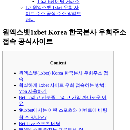
1.6.2
Bet 베팅 거래소
1.7
원엑스벳 1xbet 우회 사
이트 주소 공식 주소 알려드
립니
원엑스벳1xbet Korea 한국본사 우회주소
접속 공식사이트
Content
원엑스벳(1xbet) Korea 한국본사 우회주소 접
속
확실하게 1xbet 사이트 우회 접속하는 방법:
Vpn 사용하기
Bet 그리고 신분증 그리고 가입 까다로운 이
유
⚽1xbet에서는 어떤 스포츠와 이벤트에 베팅
할 수 있나요?
Bet Live 스포츠 베팅
💙원엑스벳 카지노 프로모션 🎰