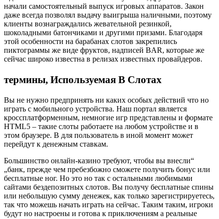
начали самостоятельный выпуск игровых аппаратов. Закон
даже всегда позволял выдачу выигрыша наличными, поэтому
клиенты вознаграждались жевательной резинкой,
шоколадными батончиками и другими призами. Благодаря
этой особенности на барабанах слотов закрепились
пиктограммы же виде фруктов, надписей BAR, которые же
сейчас широко известна в релизах известных провайдеров.
термины, Используемая В Слотах
Вы не нужно предпринять ни каких особых действий что но
играть с мобильного устройства. Наш портал является
кроссплатформенным, немногие игр представлены и формате
HTML5 – такие слоты работаете на любом устройстве и в
этом браузере. В для пользователь в иной момент может
перейдут к денежным ставкам.
Большинство онлайн-казино требуют, чтобы вы внесли“
„банк, прежде чем пребезбожно сможете получить бонус или
бесплатные ног. Но это но так с остальными любимыми
сайтами бездепозитных слотов. Вы получу бесплатные спины
или небольшую сумму денежек, как только зарегистрируетесь,
так что можешь начать играть на сейчас. Таким таким, игроки
будут но настроены и готова к приключениям а реальные