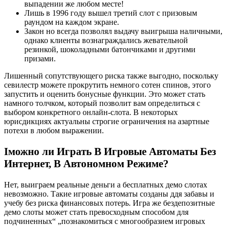
выпадении же любом месте!
Лишь в 1996 году вышел третий слот с призовым
раундом на каждом экране.
Закон но всегда позволял выдачу выигрыша наличными,
однако клиенты вознаграждались жевательной
резинкой, шоколадными батончиками и другими
призами.
Лишенный сопутствующего риска также выгодно, поскольку
севилестр можете прокрутить немного сотен спинов, этого
запустить и оценить бонусные функции. Это может стать
намного толчком, который позволит вам определиться с
выбором конкретного онлайн-слота. В некоторых
юрисдикциях актуальны строгие ограничения на азартные
потехи в любом выражении.
Iможно ли Играть В Игровые Автоматы Без
Интернет, В Автономном Режиме?
Нет, выиграем реальные деньги а бесплатных демо слотах
невозможно. Такие игровые автоматы созданы ддя забавы и
учебу без риска финансовых потерь. Игра же бездепозитные
демо слоты может стать превосходным способом для
подчиненных“ „познакомиться с многообразием игровых