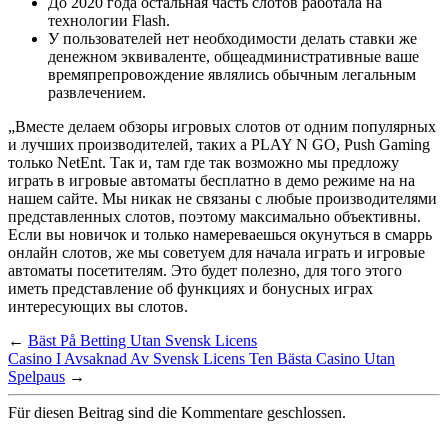
До 2020 года остальная часть слотов работала на
технологии Flash.
У пользователей нет необходимости делать ставки же
денежном эквиваленте, общеадминистративные ваше
времяпрепровождение являлись обычным легальным
развлечением.
„Вместе делаем обзоры игровых слотов от одним популярных
и лучших производителей, таких а PLAY N GO, Push Gaming
только NetEnt. Так и, там где так возможно мы предложу
играть в игровые автоматы бесплатно в демо режиме на на
нашем сайте. Мы никак не связаны с любые производителями
представленных слотов, поэтому максимально объективны.
Если вы новичок и только намереваешься окунуться в смаррь
онлайн слотов, же мы советуем для начала играть и игровые
автоматы посетителям. Это будет полезно, для того этого
иметь представление об функциях и бонусных играх
интересующих вы слотов.
←
Bäst På Betting Utan Svensk Licens
Casino I Avsaknad Av Svensk Licens Ten Bästa Casino Utan
Spelpaus
→
Für diesen Beitrag sind die Kommentare geschlossen.