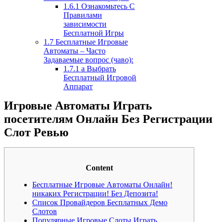
1.6.1
Ознакомьтесь С
Правилами
зависимости
Бесплатной Игры
1.7
Бесплатные Игровые
Автоматы – Часто
Задаваемые вопрос (чаво):
1.7.1
а Выбрать
Бесплатный Игровой
Аппарат
Игровые Автоматы Играть
посетителям Онлайн Без Регистрации
Слот Ревью
Content
Бесплатные Игровые Автоматы Онлайн!
никаких Регистрации! Без Депозита!
Список Провайдеров Бесплатных Демо
Слотов
Популярные Игровые Слоты Играть