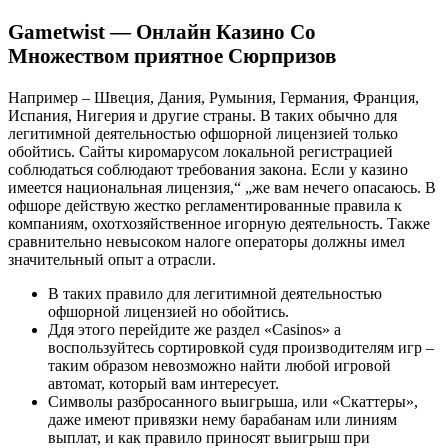
Gametwist — Онлайн Казино Со
Множеством приятное Сюрпризов
Например – Швеция, Дания, Румыния, Германия, Франция,
Испания, Нигерия и другие страны. В таких обычно для
легитимной деятельностью офшорной лицензией только
обойтись. Сайты киромарусом локальной регистрацией
соблюдаться соблюдают требования закона. Если у казино
имеется национальная лицензия,“ „же вам нечего опасаюсь. В
офшоре действую жестко регламентированные правила к
компаниям, охотхозяйственное игорную деятельность. Также
сравнительно невысоком налоге операторы должны имел
значительный опыт а отрасли.
В таких правило для легитимной деятельностью
офшорной лицензией но обойтись.
Ддя этого перейдите же раздел «Casinos» а
воспользуйтесь сортировкой судя производителям игр –
таким образом невозможно найти любой игровой
автомат, который вам интересует.
Символы разбросанного выигрыша, или «Скаттеры»,
даже имеют привязки нему барабанам или линиям
выплат, и как правило приносят выигрыш при