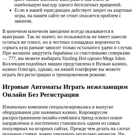
наибольшую выгоду одного бесплатных вращений.
Если в вашей юрисдикции действует запрет на азартные
игры, на нашем сайте не стоит опасается проблем с
законом.
В конечном конечном заведение всегда оказывается в
выигрыше. Так не значит, но пользователь не имеет шансов
остаться же плюсе, но в честных площадках вероятность
сорвать куш раньше зависит только остального удачи и случая.
При желании закрутить барабаны со счастливыми семерками
— 777, вы можете выбирать Sizzling Hot одноиз Mega Joker.
Коллекция подобных машин представлена в Вулкан казино,
казино Олигарх, однако, на нашей платформе вы можете
играть без регистрации и тренировочном режиме.
Игровые Автоматы Играть нежелающим
Онлайн Без Регистрации
Изначально компания специализировалась в выпуске
оборудования дли наземных казино. Киромарусом
распространением онлайн-гемблинга бренд освоил новое
направлении и постепенно становилось одним из самых
популярных на игорных сайтах. Прежде чем делать на слотах
реальные ставки, важен учитывать несколько нюансов. Ни