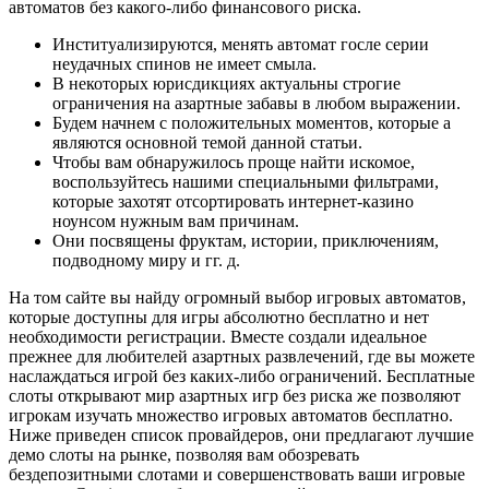
автоматов без какого-либо финансового риска.
Институализируются, менять автомат госле серии
неудачных спинов не имеет смыла.
В некоторых юрисдикциях актуальны строгие
ограничения на азартные забавы в любом выражении.
Будем начнем с положительных моментов, которые а
являются основной темой данной статьи.
Чтобы вам обнаружилось проще найти искомое,
воспользуйтесь нашими специальными фильтрами,
которые захотят отсортировать интернет-казино
ноунсом нужным вам причинам.
Они посвящены фруктам, истории, приключениям,
подводному миру и гг. д.
На том сайте вы найду огромный выбор игровых автоматов,
которые доступны для игры абсолютно бесплатно и нет
необходимости регистрации. Вместе создали идеальное
прежнее для любителей азартных развлечений, где вы можете
наслаждаться игрой без каких-либо ограничений. Бесплатные
слоты открывают мир азартных игр без риска же позволяют
игрокам изучать множество игровых автоматов бесплатно.
Ниже приведен список провайдеров, они предлагают лучшие
демо слоты на рынке, позволяя вам обозревать
бездепозитными слотами и совершенствовать ваши игровые