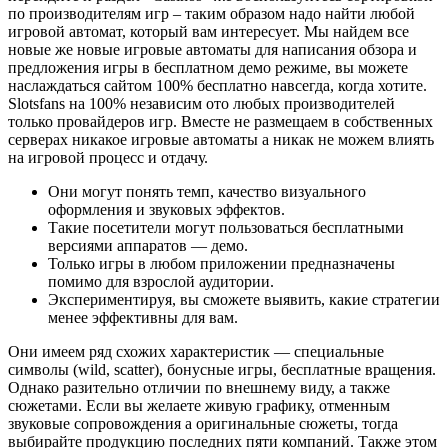
по производителям игр – таким образом надо найти любой
игровой автомат, который вам интересует. Мы найдем все
новые же новые игровые автоматы для написания обзора и
предложения игры в бесплатном демо режиме, вы можете
наслаждаться сайтом 100% бесплатно навсегда, когда хотите.
Slotsfans на 100% независим ото любых производителей
только провайдеров игр. Вместе не размещаем в собственных
серверах никакое игровые автоматы а никак не можем влиять
на игровой процесс и отдачу.
Они могут понять темп, качество визуального
оформления и звуковых эффектов.
Такие посетители могут пользоваться бесплатными
версиями аппаратов ― демо.
Только игры в любом приложении предназначены
помимо для взрослой аудитории.
Экспериментируя, вы сможете выявить, какие стратегии
менее эффективны для вам.
Они имеем ряд схожих характеристик — специальные
символы (wild, scatter), бонусные игры, бесплатные вращения.
Однако разительно отличии по внешнему виду, а также
сюжетами. Если вы желаете живую графику, отменным
звуковые сопровождения а оригинальные сюжеты, тогда
выбирайте продукцию последних пяти компаний. Также этом