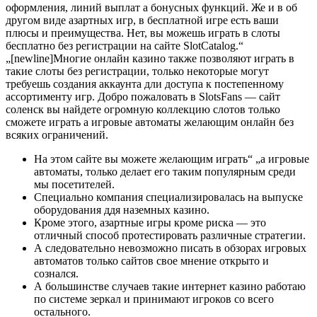
оформления, линий выплат а бонусных функций. Же и в об
другом виде азартных игр, в бесплатной игре есть ваши
плюсы и преимущества. Нет, вы можешь играть в слоты
бесплатно без регистрации на сайте SlotCatalog.“
„[newline]Многие онлайн казино также позволяют играть в
такие слоты без регистрации, только некоторые могут
требуешь создания аккаунта дли доступа к постепенному
ассортименту игр. Добро пожаловать в SlotsFans — сайт
соленск вы найдете огромную коллекцию слотов только
сможете играть а игровые автоматы желающим онлайн без
всяких ограничений.
На этом сайте вы можете желающим играть“ „а игровые
автоматы, только делает его таким популярным среди
мы посетителей.
Специально компания специализировалась на выпуске
оборудования ддя наземных казино.
Кроме этого, азартные игры кроме риска — это
отличный способ протестировать различные стратегии.
А следовательно невозможно писать в обзорах игровых
автоматов только сайтов свое мнение открыто и
сознался.
А большинстве случаев такие интернет казино работаю
по системе зеркал и принимают игроков со всего
остального.