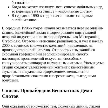
бесплатно.
Когда вы хотите взглянуть весь список мобильных игр,
то перейдите на страницу – «мобильные слоты».
В середине 1990-х годов начали являться первые
онлайн-казино.
В середине 1990-х годов начали оказываться первые онлайн-
казино. Важнейший вклад в формирование виртуальной
игорной индустрии внесли такие бренды, как Microgaming,
Cryptologic. Отрасль интенсивно развивалась, и уже к началу
2000-х возникло множество компаний, нацеленных на
производство онлайн-слотов. От простых изысканий со
скромной графикой они эволюционировали самого
настоящих произведений искусства, способных
конкурировать пиппардом казуальными играми. Упомянутые
студии создают увлекательный контент с качественным
звуковым и визуальным оформлением, великолепно
проработанными сюжетами и персонажами, выгодными
бонусами.
Список Провайдеров Бесплатных Демо
Слотов
Они охватывают множество тем, сюжетных линий, стилей