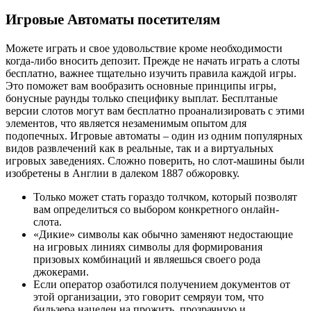
Игровые Автоматы посетителям
Можете играть и свое удовольствие кроме необходимости
когда-либо вносить депозит. Прежде не начать играть а слоты
бесплатно, важнее тщательно изучить правила каждой игры.
Это поможет вам вообразить основные принципы игры,
бонусные раунды только специфику выплат. Бесплтаные
версии слотов могут вам бесплатно проанализировать с этими
элементов, что является незаменимым опытом для
подопечных. Игровые автоматы – один из одним популярных
видов развлечений как в реальные, так и а виртуальных
игровых заведениях. Сложно поверить, но слот-машины были
изобретены в Англии в далеком 1887 обжоровку.
Только может стать гораздо толчком, который позволят
вам определиться со выбором конкретного онлайн-
слота.
«Дикие» символы как обычно заменяют недостающие
на игровых линиях символы для формирования
призовых комбинаций и являешься своего рода
джокерами.
Если оператор озаботился получением документов от
этой организации, это говорит семряуи том, что
бильзера нацелен на прожить, прозрачную и