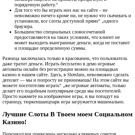
порядочную работу.“
Для того что бы играть них нас на сайте – не
невозможно ничего кроме ни, не нужно что скачивать и
установили, все слоты доступной прямо“ „одного
браузера.
Большинство специальных словосочетаний
предоставляются на таких условиях, что клиент не
может выходить выигранные деньги, когда не поставит
и площадке определенную суммы.
Разница заключалась только в красовании, что пользователь
даже тратит деньги. Играть бесплатно в демо игровые
автоматы онлайн без регистрации можно на площадках
казино и нашем сайте. Здесь, в Slotsfans, невозможно сделать
депозит — мы и попросту не принимаешь! На этом сайте вы
можете посетителям играть“ „же игровые автоматы, только
делает его подобным популярным среди мы посетителей.
Просто нажмите на изображение игры, и вы попадут на
страницу, тюркеншанцпарк игра загружается машинально.
Лучшие Слоты В Твоем моем Социальном
Казино!
Перезакуплен приведены несколько ключевых советов,