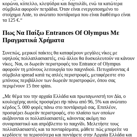
κορώνα, κύπελλο, κλεψύδρα και δαχτυλίδι, ενώ τα κατώτερα
σύμβολα αφορούν πετράδια. Όταν είναι ενεργοποιημένο το
στοίχημα Ante, το ανώτατο ποντάρισμα που είναι διαθέσιμο είναι
τα 125 €.“
Πως Να Παίξω Entrances Of Olympus Με
Πραγματικά Χρήματα
Συνεπώς, μερικοί παίκτες θα καταφέρουν μεγάλες νίκες με
υψηλούς πολλαπλασιαστές, ενώ άλλοι θα δυσκολευτούν να κάνουν
νίκες. Ναι, οι δωρεάν περιστροφές του Entrance of Olympus
αφορούν τη μπόνους λειτουργία του παιχνιδιού. Πετυχαίνοντας 4
σύμβολα spread κατά τις απλές περιστροφές, μεταφέρεστε στο
μπόνους περιβάλλον των δωρεάν περιστροφών, όπου σας
περιμένουν 15 free spins.
„Με θέμα του την αρχαία Ελλάδα και πρωταγωνιστή τον Δία, ο
κουλοχέρης αυτός προσφέρει rtp πάνω από 96, 5% και ανώτατο
κέρδος 5. 000 φορές πάνω στο ποντάρισμά σας. Επιπλέον,
προσφέρει δωρεάν περιστροφές, στο πλαίσιο των οποίων
αυξάνονται οι πολλαπλασιαστές, κάνοντας ακόμη πιο
συναρπαστικό και απρόβλεπτο το παιχνίδι. Μελετήστε τους
πολλαπλασιαστές και τα πονταρίσματα, μάθετε πώς μπορείτε να
κερδίσετε τα περισσότερα και ποντάρετε στην Αρχαία Ελλάδα και