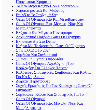
Πραγματικά Χρήματα
Τα Καλύτερα Καζίνο Που Προσφέρουν:
Χαρακτηριστικά Και Μπόνους
Επιλέξτε Το Στοίχημά Σας:
Gates Of Olympus Rtp Και Μεταβλητότητα
Gates Of Olympus Rtp, Μέγιστη Νίκη Και
Μεταβλητότητα
Ελάχιστο Και Μέγιστο Ποντάρισμα
Δοκιμαστικό Παιχνίδι Gates Of Olympus
Εκπαιδευτείτε Στο Demo
Καζίνο Με Το Φρουτάκι Gates Of Olympus
Στην Ελλάδα Το 2024
Σύμβολα Και Συνδυασμοί
„Gates Of Olympus Φρουτάκι
Gates Of Olympus: Αξιολόγηση Του
Κουλοχέρη Για Έλληνες Παίκτες
Καλύτερες Στρατηγικές, Συμβουλές Και Κόλπα
Για Να Κερδίσετε
Δωρεάν Περιστροφές
Συχνές Ερωτήσεις Για Τον Κουλοχέρη Gates Of
Olympus“
Συμβουλές, Κόλπα Και Στρατηγικές Για Το
Gates Of Olympus
Gates Of Olympus Rtp, Μέγιστη Νίκη Και
Μεταβλητότητα