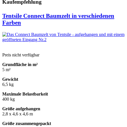
Kaufempfehlung
Tentsile Connect Baumzelt in verschiedenen
Farben
Preis nicht verfügbar
Grundfläche in m²
5 m²
Gewicht
6,5 kg
Maximale Belastbarkeit
400 kg
Größe aufgehangen
2,8 x 4,6 x 4,6 m
Größe zusammengepackt