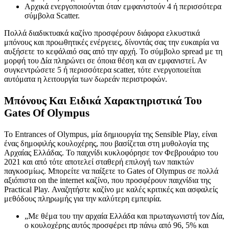
Αρχικά ενεργοποιούνται όταν εμφανιστούν 4 ή περισσότερα
σύμβολα Scatter.
Πολλά διαδικτυακά καζίνο προσφέρουν διάφορα ελκυστικά
μπόνους και προωθητικές ενέργειες, δίνοντάς σας την ευκαιρία να
αυξήσετε το κεφάλαιό σας από την αρχή. Το σύμβολο spread με τη
μορφή του Δία πληρώνει σε όποια θέση και αν εμφανιστεί. Αν
συγκεντρώσετε 5 ή περισσότερα scatter, τότε ενεργοποιείται
αυτόματα η λειτουργία των δωρεάν περιστροφών.
Μπόνους Και Ειδικά Χαρακτηριστικά Του
Gates Of Olympus
Το Entrances of Olympus, μία δημιουργία της Sensible Play, είναι
ένας δημοφιλής κουλοχέρης, που βασίζεται στη μυθολογία της
Αρχαίας Ελλάδας. Το παιχνίδι κυκλοφόρησε τον Φεβρουάριο του
2021 και από τότε αποτελεί σταθερή επιλογή των παικτών
παγκοσμίως. Μπορείτε να παίξετε το Gates of Olympus σε πολλά
αξιόπιστα on the internet καζίνο, που προσφέρουν παιχνίδια της
Practical Play. Αναζητήστε καζίνο με καλές κριτικές και ασφαλείς
μεθόδους πληρωμής για την καλύτερη εμπειρία.
„Με θέμα του την αρχαία Ελλάδα και πρωταγωνιστή τον Δία,
ο κουλοχέρης αυτός προσφέρει rtp πάνω από 96, 5% και