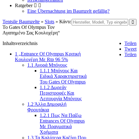
Ratgeber
Eine Übernachtung im Baumzelt gefällig?
Tentsile Baumzelte
»
Slots
» Κάντε
Το Gates Of Olympus Τον
Αγαπημένο Σας Κουλοχέρη“
Inhaltsverzeichnis
Teilen
Tweet
1
„Entrance Of Olympus Κριτική
Teilen
Κουλοχέρη Με Rtp 96 5%
1.1
Αγορά Μπόνους
1.1.1
Μπόνους Και
Ειδικά Χαρακτηριστικά
Του Gates Of Olympus
1.1.2
Δωρεάν
Περιστροφές Και
Λειτουργία Μπόνους
1.2
Άλλα Δημοφιλή
Φρουτάκια
1.2.1
Πως Να Παίξω
Entrances Of Olympus
Με Πραγματικά
Χρήματα
1.3
Τα Καλύτερα Καζίνο Που