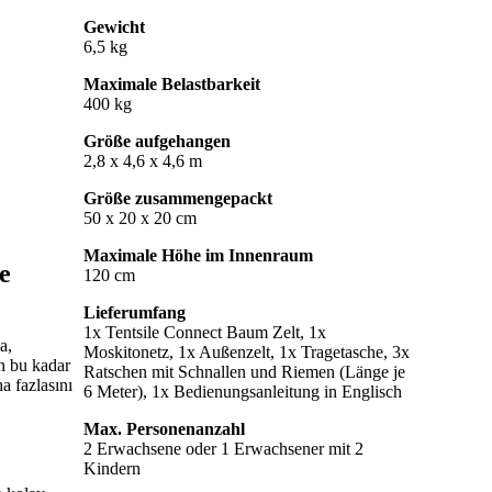
Gewicht
6,5 kg
Maximale Belastbarkeit
400 kg
Größe aufgehangen
2,8 x 4,6 x 4,6 m
Größe zusammengepackt
50 x 20 x 20 cm
Maximale Höhe im Innenraum
e
120 cm
Lieferumfang
1x Tentsile Connect Baum Zelt, 1x
a,
Moskitonetz, 1x Außenzelt, 1x Tragetasche, 3x
n bu kadar
Ratschen mit Schnallen und Riemen (Länge je
a fazlasını
6 Meter), 1x Bedienungsanleitung in Englisch
Max. Personenanzahl
2 Erwachsene oder 1 Erwachsener mit 2
Kindern