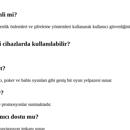
li mi?
lik önlemleri ve şifreleme yöntemleri kullanarak kullanıcı güvenliğini
cihazlarda kullanılabilir?
t?
, poker ve bahis oyunları gibi geniş bir oyun yelpazesi sunar.
r?
ve promosyonlar sunmaktadır.
nıcı dostu mu?
ı navigasyon imkanı sunar.