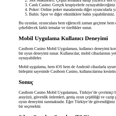
Slot Makineleri: Çeşitli temalara sahip yüzlerce slot 
Canlı Casino: Gerçek krupiyelerle oynayabileceğiniz 
Poker: Online poker masalarında diğer oyuncularla ya
Bahis: Spor ve diğer etkinliklere bahis yapabilirsiniz.
Bu oyunlar, oyunculara hem eğlenceli zaman geçirme hem de
çekebilecek farklı temalar ve özellikler sunar.
Mobil Uygulama Kullanıcı Deneyimi
Casibom Casino Mobil Uygulaması, kullanıcı deneyimi konu
bir oyun deneyimi sunar. Kullanıcılar, mobil cihazlarının ye
oynayabilirler.
Mobil uygulama, hem iOS hem de Android cihazlarla uyumludu
birleşimi sayesinde Casibom Casino, kullanıcılarına kesintis
Sonuç
Casibom Casino Mobil Uygulaması, Türkiye’de çevrimiçi bah
arayüzü, güvenlik önlemleri, geniş oyun çeşitliliği ve cazip
oyun deneyimi sunmaktadır. Eğer Türkiye’de güvendiğiniz b
bir seçenektir.