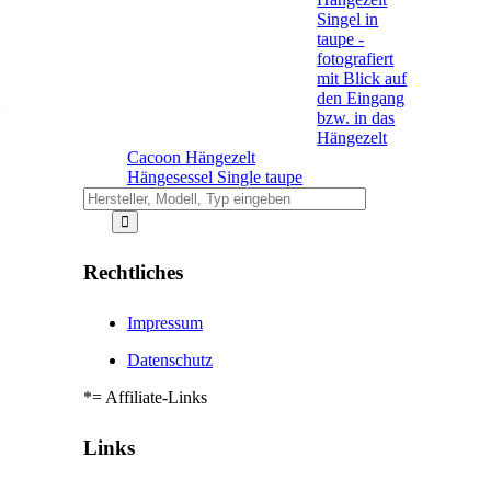
Cacoon Hängezelt
Hängesessel Single taupe
Rechtliches
Impressum
Datenschutz
*= Affiliate-Links
Links