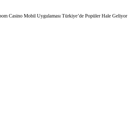
om Casino Mobil Uygulaması Türkiye’de Popüler Hale Geliyor