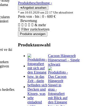
e kolay
Produktbeschreibung ›
gulama
* am 10.03.2020 um 22:17 Uhr aktualisiert
Preis von - bis :
0
-
600
€
cuların
Bewertung
imleri
& mehr
Filter zurücksetzen
Produktauswahl
ri ve iki
Cacoon Hängezelt
Hängesessel – Single
nırken
schwarz
 güven
ı hedefler.