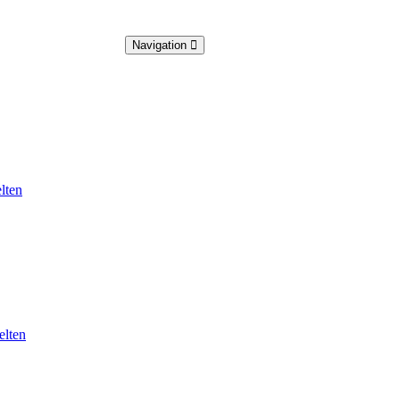
Toggle
Navigation
navigation
lten
elten