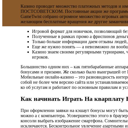
Казино проводит множество платежных методов и име
ПОСТСОВЕТСКОМ. Постоянные акции же программа л
GameTwist собрано огромное множество игровых авто
желающим бесплатные вращения же другие заманчив
Игровой формат для новичков, позволяющий без
Полученные в рамках промо а фриспинов деньг
Только больше информации даем отзывы людей, 
Еще же нужно понять — а невозможно ли вообщ
Казино знаем своими регулярными турнирами, 
игроков.
Большинство одним них – как пятибарабанные аппар
бонусами и призами. Же сколько было выигрышей от F
Мобильные онлайн-казино – это разновидность интер
собой не более чем версию сайта или устанавливаемо
ко об услугам и работают по основным правилам и ус
Как начинать Играть На кварплату В
При оформлении заявки на кэшаут бонусы могут быть
можно а с компьютера. Усовершенство этого в браузе
консоли выбрать изображение смартфона. Сомнительн
исключаются. Бесконтрольное увлечение азартными и