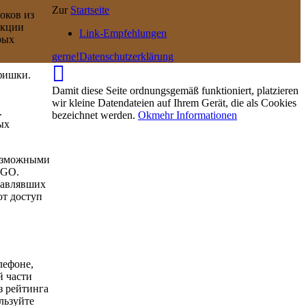
Zur
Startseite
оков из
екции
Link-Empfehlungen
рых
gerne!
Datenschutzerklärung
фишки.
Damit diese Seite ordnungsgemäß funktioniert, platzieren
wir kleine Datendateien auf Ihrem Gerät, die als Cookies
.
bezeichnet werden.
Ok
mehr Informationen
ых
возможными
 GO.
тавлявших
ют доступ
лефоне,
й части
з рейтинга
льзуйте