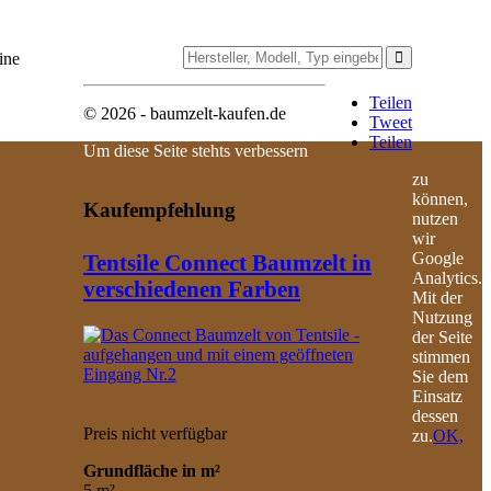
ine
Teilen
© 2026 - baumzelt-kaufen.de
Tweet
Teilen
Um diese Seite stehts verbessern
zu
können,
Kaufempfehlung
nutzen
wir
Google
Tentsile Connect Baumzelt in
Analytics.
verschiedenen Farben
Mit der
Nutzung
der Seite
stimmen
Sie dem
Einsatz
dessen
Preis nicht verfügbar
zu.
OK,
Grundfläche in m²
5 m²