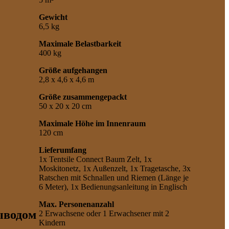
Gewicht
6,5 kg
Maximale Belastbarkeit
400 kg
Größe aufgehangen
2,8 x 4,6 x 4,6 m
Größe zusammengepackt
50 x 20 x 20 cm
Maximale Höhe im Innenraum
120 cm
Lieferumfang
1x Tentsile Connect Baum Zelt, 1x
Moskitonetz, 1x Außenzelt, 1x Tragetasche, 3x
Ratschen mit Schnallen und Riemen (Länge je
6 Meter), 1x Bedienungsanleitung in Englisch
Max. Personenanzahl
ыводом
2 Erwachsene oder 1 Erwachsener mit 2
Kindern