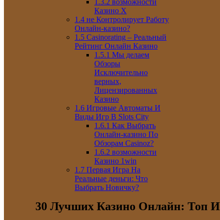
1.3.2
возможности
Казино Х
1.4
не Контролирует Работу
Онлайн-казино?
1.5
Casinorating – Реальный
Рейтинг Онлайн Казино
1.5.1
Мы делаем
Обзоры
Исключительно
верных,
Лицензированных
Казино
1.6
Игровые Автоматы И
Виды Игр В Slots City
1.6.1
Как Выбрать
Онлайн-казино По
Обзорам Casinoz?
1.6.2
возможности
Казино 1win
1.7
Первая Игра На
Реальные деньги: Что
Выбрать Новичку?
30 Лучших Казино Онлайн: Топ 