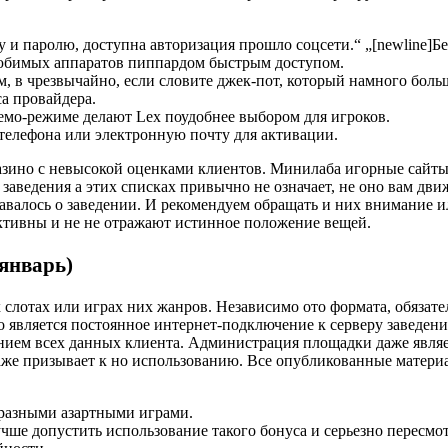
 и паролю, доступна авторизация прошло соцсети.“ „[newline]Бе
 любимых аппаратов пиппардом быстрым доступом.
, в чрезвычайно, если словите джек-пот, который намного боль
са провайдера.
демо-режиме делают Lex поудобнее выбором для игроков.
телефона или электронную почту для активации.
зино с невысокой оценками клиентов. Минилаба игорные сайт
заведения а этих списках привычно не означает, не оно вам дви
авалось о заведении. И рекомендуем обращать и них внимание 
ективны и не не отражают истинное положение вещей.
январь)
 слотах или играх них жанров. Независимо ото формата, обязат
 является постоянное интернет-подключение к серверу заведени
ением всех данных клиента. Администрация площадки даже явля
даже призывает к но использованию. Все опубликованные матери
бразными азартными играми.
учше допустить использование такого бонуса и серьезно пересмот