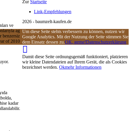
Zur
Startseite
Link-Empfehlungen
2026 - baumzelt-kaufen.de
nları ve
nlarıyla ag
Um diese Seite stehts verbessern zu können, nutzen wir
r benzersiz
Google Analytics. Mit der Nutzung der Seite stimmen Sie
ear of 2010
dem Einsatz dessen zu.
OK, gerne!
Datenschutzerklärung
Damit diese Seite ordnungsgemäß funktioniert, platzieren
uyor.
wir kleine Datendateien auf Ihrem Gerät, die als Cookies
bezeichnet werden.
Ok
mehr Informationen
ayıda
tbolda,
hise kadar
anılabilir.