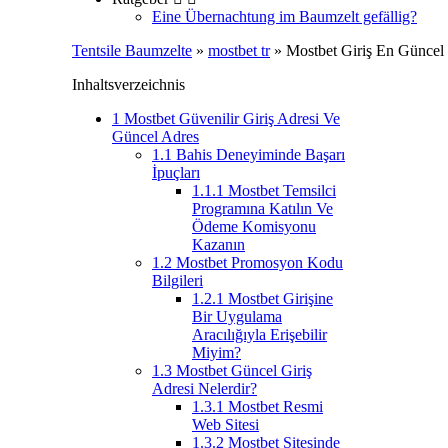
Eine Übernachtung im Baumzelt gefällig?
Tentsile Baumzelte
»
mostbet tr
» Mostbet Giriş En Güncel G
Inhaltsverzeichnis
1
Mostbet Güvenilir Giriş Adresi Ve
Güncel Adres
1.1
Bahis Deneyiminde Başarı
İpuçları
1.1.1
Mostbet Temsilci
Programına Katılın Ve
Ödeme Komisyonu
Kazanın
1.2
Mostbet Promosyon Kodu
Bilgileri
1.2.1
Mostbet Girişine
Bir Uygulama
Aracılığıyla Erişebilir
Miyim?
1.3
Mostbet Güncel Giriş
Adresi Nelerdir?
1.3.1
Mostbet Resmi
Web Sitesi
1.3.2
Mostbet Sitesinde