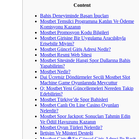
Content
Bahis Deneyiminde Başarı İpuçları
Mostbet Temsilci Programına Katılın Ve Ödeme
Komisyonu Kazanın
Mostbet Promosyon Kodu Bilgileri
Mostbet Girişine Bir Uygulama Aracılığıyla
Erişebilir Miyim?
Mostbet Güncel Giriş Adresi Nedir?
Mostbet Resmi Web Sitesi
Mostbet Sitesinde Hangi Spor Dallarına Bahis
Yapabilirim?
Mostbet Nedir?
Dai Ücretsiz Döndürmeler Seçili Mostbet Slot
Machine Game Oyunlarında Mevcuttur
Q: Mostbet Yeni Güncellemeleri Nereden Takip
Edebilirim?
Mostbet Türkiye’de Spor Bahisleri
Mostbet Canlı On Line Casino Oyunları
Nelerdir?
Mostbet Spor Jackpot: Sonuçları Tahmin Edin
Ve Ödül Havuzunu Kazanın
Mostbet Oyun Türleri Nelerdir?
İletişim Ve Müşteri Desteği
Mostbet Giriş 🌐 En Güncel Giriş Adresi Ile Basit