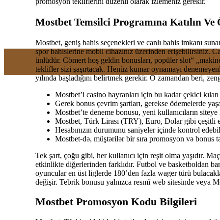
promosyon tekliflerini düzenli olarak izlemeniz gerekir.
Mostbet Temsilci Programına Katılın V
Mostbet, geniş bahis seçenekleri ve canlı bahis imkanı sunar
spor bahislerine mobil cihazınız üzerinden erişebilirsiniz. 
ünlüdür. Cömert hoş geldin bonusları, popüler slot“ „makine
teklifler sizi şaşırtacak. Henüz kumar oynamayı denemeyenl
yılında başladığını belirtmek gerekir. O zamandan beri, zengi
Mostbet’i casino hayranları için bu kadar çekici kılan
Gerek bonus çevrim şartları, gerekse ödemelerde yaşana
Mostbet’te deneme bonusu, yeni kullanıcıların siteye 
Mostbet, Türk Lirası (TRY), Euro, Dolar gibi çeşitli 
Hesabınızın durumunu saniyeler içinde kontrol edebile
Mostbet-də, müştərilər bir sıra promosyon və bonus təkl
Tek şart, çoğu gibi, her kullanıcı için reşit olma yaşıdır. M
etkinlikte diğerlerinden farklıdır. Futbol ve basketboldan 
oyuncular en üst liglerde 180’den fazla wager türü bulacakl
değişir. Tebrik bonusu yalnızca resmî web sitesinde veya Mo
Mostbet Promosyon Kodu Bilgileri