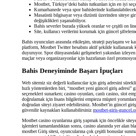
Mostbet, Türkiye’deki bahis tutkunları için en iyi seçe
Kumarhanede veya spor bahislerinde kullanılabilece
Masaüstü bilgisayar veya dizüstü üzerinden siteye gi
değişiklikleri yaşanabiliyor.
Bahis severler burada yüksek oranlar ve çeşitli on lin
Site, kullanıcı verilerini korumak için güncel şifrele
Bahis oyuncuları arasında etkileşim, strateji paylaşımı v
platform, Mostbet Twitter hesabını aktif şekilde kullanarak k
duyuruyor. Spor dünyasındaki gelişmeleri yakından izleyen 
maçlar veya organizasyonlar için hazırlanan özel promosyon
Bahis Deneyiminde Başarı İpuçları
Web sitemiz siz değerli kullanıcılar için giriş adresini süre
hızlı yöntemlerden biri, “mostbet yeni güncel giriş adresi” g
seçenekleri sunarken; casino oyunları, canlı casino, slot em
doğrulamak için lisans bilgilerini empieza müşteri yorumlarını
doğrudan siteyi ziyaret edebilirsiniz. Mostbet’in güncel giri
güvenilir kaynakları kullanabilirsiniz
mostbet-giris-guncel.o
Mostbet casino oyunlarına giriş yapmak için öncelikle sitey
işlemleri tamamlandıktan sonra, casino alanında yer alan bla
mostbet Giriş sitesi, oyuncularına çok çeşitli bonuslar sun