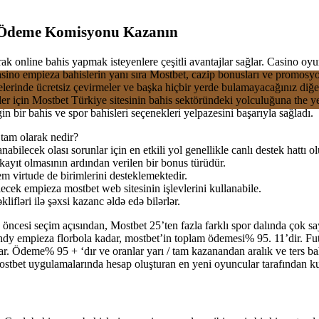
e Ödeme Komisyonu Kazanın
ak online bahis yapmak isteyenlere çeşitli avantajlar sağlar. Casino oyu
Casino empieza bahislerin yanı sıra Mostbet, cazip bonusları ve promosyo
lerinde ücretsiz çevirmeler ve başka hiçbir yerde bulamayacağınız diğe
er için Mostbet Türkiye sitesinin bahis sektöründeki yolculuğuna the y
n bir bahis ve spor bahisleri seçenekleri yelpazesini başarıyla sağladı.
 tam olarak nedir?
bilecek olası sorunlar için en etkili yol genellikle canlı destek hattı ol
kayıt olmasının ardından verilen bir bonus türüdür.
em virtude de birimlerini desteklemektedir.
cek empieza mostbet web sitesinin işlevlerini kullanabile.
ifləri ilə şəxsi kazanc əldə edə bilərlər.
aç öncesi seçim açısından, Mostbet 25’ten fazla farklı spor dalında çok s
bandy empieza florbola kadar, mostbet’in toplam ödemesi% 95. 11’dir. Fu
ar. Ödeme% 95 + ‘dır ve oranlar yarı / tam kazanandan aralık ve ters ba
stbet uygulamalarında hesap oluşturan en yeni oyuncular tarafından kull