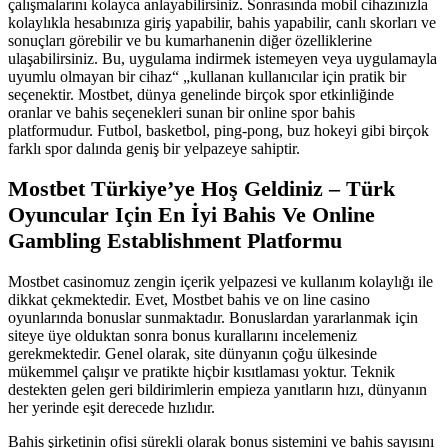
çalışmalarını kolayca anlayabilirsiniz. Sonrasında mobil cihazınızla
kolaylıkla hesabınıza giriş yapabilir, bahis yapabilir, canlı skorları ve
sonuçları görebilir ve bu kumarhanenin diğer özelliklerine
ulaşabilirsiniz. Bu, uygulama indirmek istemeyen veya uygulamayla
uyumlu olmayan bir cihaz“ „kullanan kullanıcılar için pratik bir
seçenektir. Mostbet, dünya genelinde birçok spor etkinliğinde
oranlar ve bahis seçenekleri sunan bir online spor bahis
platformudur. Futbol, basketbol, ping-pong, buz hokeyi gibi birçok
farklı spor dalında geniş bir yelpazeye sahiptir.
Mostbet Türkiye’ye Hoş Geldiniz – Türk
Oyuncular Için En İyi Bahis Ve Online
Gambling Establishment Platformu
Mostbet casinomuz zengin içerik yelpazesi ve kullanım kolaylığı ile
dikkat çekmektedir. Evet, Mostbet bahis ve on line casino
oyunlarında bonuslar sunmaktadır. Bonuslardan yararlanmak için
siteye üye olduktan sonra bonus kurallarını incelemeniz
gerekmektedir. Genel olarak, site dünyanın çoğu ülkesinde
mükemmel çalışır ve pratikte hiçbir kısıtlaması yoktur. Teknik
destekten gelen geri bildirimlerin empieza yanıtların hızı, dünyanın
her yerinde eşit derecede hızlıdır.
Bahis şirketinin ofisi sürekli olarak bonus sistemini ve bahis sayısını