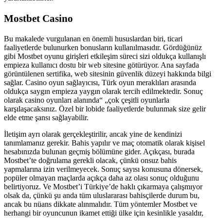
Mostbet Casino
Bu makalede vurgulanan en önemli hususlardan biri, ticari
faaliyetlerde bulunurken bonusların kullanılmasıdır. Gördüğünüz
gibi Mostbet oyunu girişleri etkileşim süreci sizi oldukça kullanışlı
empieza kullanıcı dostu bir web sitesine götürüyor. Ana sayfada
görüntülenen sertifika, web sitesinin güvenlik düzeyi hakkında bilgi
sağlar. Casino oyun sağlayıcısı, Türk oyun meraklıları arasında
oldukça saygın empieza yaygın olarak tercih edilmektedir. Sonuç
olarak casino oyunları alanında“ „çok çeşitli oyunlarla
karşılaşacaksınız. Özel bir lobide faaliyetlerde bulunmak size gelir
elde etme şansı sağlayabilir.
İletişim ayrı olarak gerçekleştirilir, ancak yine de kendinizi
tanımlamanız gerekir. Bahis yapılır ve maç otomatik olarak kişisel
hesabınızda bulunan geçmiş bölümüne gider. Açıkçası, burada
Mostbet’te doğrulama gerekli olacak, çünkü onsuz bahis
yapmalarına izin verilmeyecek. Sonuç sayısı konusuna dönersek,
popüler olmayan maçlarda açıkça daha az olası sonuç olduğunu
belirtiyoruz. Ve Mostbet’i Türkiye’de haklı çıkarmaya çalışmıyor
olsak da, çünkü şu anda tüm uluslararası bahisçilerde durum bu,
ancak bu nüans dikkate alınmalıdır. Tüm yöntemler Mostbet ve
herhangi bir oyuncunun ikamet ettiği ülke için kesinlikle yasaldır,