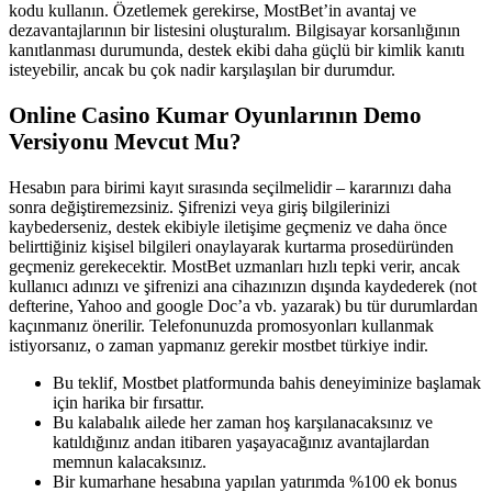
kodu kullanın. Özetlemek gerekirse, MostBet’in avantaj ve
dezavantajlarının bir listesini oluşturalım. Bilgisayar korsanlığının
kanıtlanması durumunda, destek ekibi daha güçlü bir kimlik kanıtı
isteyebilir, ancak bu çok nadir karşılaşılan bir durumdur.
Online Casino Kumar Oyunlarının Demo
Versiyonu Mevcut Mu?
Hesabın para birimi kayıt sırasında seçilmelidir – kararınızı daha
sonra değiştiremezsiniz. Şifrenizi veya giriş bilgilerinizi
kaybederseniz, destek ekibiyle iletişime geçmeniz ve daha önce
belirttiğiniz kişisel bilgileri onaylayarak kurtarma prosedüründen
geçmeniz gerekecektir. MostBet uzmanları hızlı tepki verir, ancak
kullanıcı adınızı ve şifrenizi ana cihazınızın dışında kaydederek (not
defterine, Yahoo and google Doc’a vb. yazarak) bu tür durumlardan
kaçınmanız önerilir. Telefonunuzda promosyonları kullanmak
istiyorsanız, o zaman yapmanız gerekir mostbet türkiye indir.
Bu teklif, Mostbet platformunda bahis deneyiminize başlamak
için harika bir fırsattır.
Bu kalabalık ailede her zaman hoş karşılanacaksınız ve
katıldığınız andan itibaren yaşayacağınız avantajlardan
memnun kalacaksınız.
Bir kumarhane hesabına yapılan yatırımda %100 ek bonus