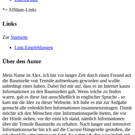
*= Affiliate-Links
Links
Zur
Startseite
Link-Empfehlungen
Über den Autor
Mein Name ist Alex. Ich bin vor langer Zeit durch einen Freund auf
die Baumzelte von Tentsile aufmerksam geworden und wollte
unbedingt eines haben. Dabei fiel mir auf, dass es im Internet kaum
Informationen zu den Baumzelten gab. Wenn solche zu finden
waren, gab es diese fast ausschließlich in englischer Sprache - so
kam mir die Idee zu dieser Webseite. Ich habe es mir zur Aufgabe
gemacht alle erdenklichen Informationen zusammenzutragen. Damit
möchte ich den Menschen eine Informationsquelle bieten, die vor
der Hürde stehen, vor der einst ich stand, nämlich Informationen
über die Tentsile Baumzelte zu erhalten. Nach langer und intensiver
Informationssuche bin ich auf die Cacoon Hängezelte gestoßen, die
ich ebenfalls sehr interessant fand. So nahm ich diese zusätzlich mit