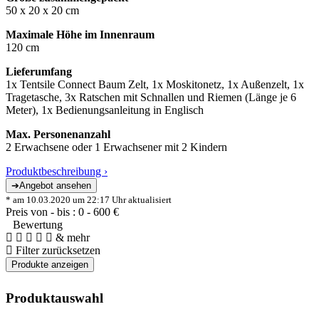
50 x 20 x 20 cm
Maximale Höhe im Innenraum
120 cm
Lieferumfang
1x Tentsile Connect Baum Zelt, 1x Moskitonetz, 1x Außenzelt, 1x
Tragetasche, 3x Ratschen mit Schnallen und Riemen (Länge je 6
Meter), 1x Bedienungsanleitung in Englisch
Max. Personenanzahl
2 Erwachsene oder 1 Erwachsener mit 2 Kindern
Produktbeschreibung ›
* am 10.03.2020 um 22:17 Uhr aktualisiert
Preis von - bis :
0
-
600
€
Bewertung
& mehr
Filter zurücksetzen
Produktauswahl