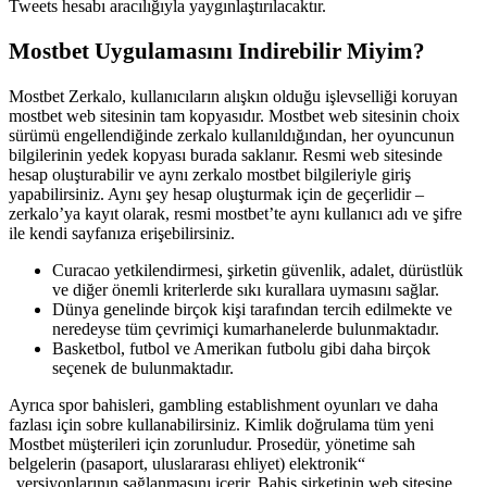
Tweets hesabı aracılığıyla yaygınlaştırılacaktır.
Mostbet Uygulamasını Indirebilir Miyim?
Mostbet Zerkalo, kullanıcıların alışkın olduğu işlevselliği koruyan
mostbet web sitesinin tam kopyasıdır. Mostbet web sitesinin choix
sürümü engellendiğinde zerkalo kullanıldığından, her oyuncunun
bilgilerinin yedek kopyası burada saklanır. Resmi web sitesinde
hesap oluşturabilir ve aynı zerkalo mostbet bilgileriyle giriş
yapabilirsiniz. Aynı şey hesap oluşturmak için de geçerlidir –
zerkalo’ya kayıt olarak, resmi mostbet’te aynı kullanıcı adı ve şifre
ile kendi sayfanıza erişebilirsiniz.
Curacao yetkilendirmesi, şirketin güvenlik, adalet, dürüstlük
ve diğer önemli kriterlerde sıkı kurallara uymasını sağlar.
Dünya genelinde birçok kişi tarafından tercih edilmekte ve
neredeyse tüm çevrimiçi kumarhanelerde bulunmaktadır.
Basketbol, futbol ve Amerikan futbolu gibi daha birçok
seçenek de bulunmaktadır.
Ayrıca spor bahisleri, gambling establishment oyunları ve daha
fazlası için sobre kullanabilirsiniz. Kimlik doğrulama tüm yeni
Mostbet müşterileri için zorunludur. Prosedür, yönetime sah
belgelerin (pasaport, uluslararası ehliyet) elektronik“
„versiyonlarının sağlanmasını içerir. Bahis şirketinin web sitesine