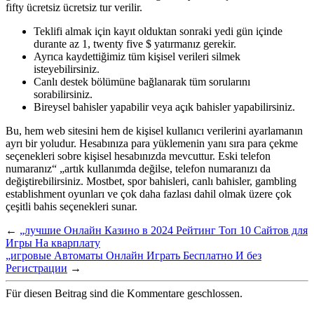
fifty ücretsiz ücretsiz tur verilir.
Teklifi almak için kayıt olduktan sonraki yedi gün içinde
durante az 1, twenty five $ yatırmanız gerekir.
Ayrıca kaydettiğimiz tüm kişisel verileri silmek
isteyebilirsiniz.
Canlı destek bölümüne bağlanarak tüm sorularını
sorabilirsiniz.
Bireysel bahisler yapabilir veya açık bahisler yapabilirsiniz.
Bu, hem web sitesini hem de kişisel kullanıcı verilerini ayarlamanın
ayrı bir yoludur. Hesabınıza para yüklemenin yanı sıra para çekme
seçenekleri sobre kişisel hesabınızda mevcuttur. Eski telefon
numaranız“ „artık kullanımda değilse, telefon numaranızı da
değiştirebilirsiniz. Mostbet, spor bahisleri, canlı bahisler, gambling
establishment oyunları ve çok daha fazlası dahil olmak üzere çok
çeşitli bahis seçenekleri sunar.
←
„лучшие Онлайн Казино в 2024 Рейтинг Топ 10 Сайтов для
Игры На кварплату
„игровые Автоматы Онлайн Играть Бесплатно И без
Регистрации
→
Für diesen Beitrag sind die Kommentare geschlossen.