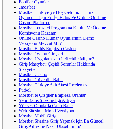
Popüler Oyunlar
„mostbet
Mostbet Türkiye’ye Hoş Geldiniz – Türk
Oyuncular Için En İyi Bahis Ve Online On Line
Casino Platformu
Mostbet Temsilci Programına Katılın Ve Ödeme
Komisyonu Kazanın
Online Casino Kumar Oyunlarının Demo
Versiyonu Mevcut Mu?
Mostbet Bahis Empieza Casino
Mostbet Oyunu Girişleri
Mostbet Uygulamasını Indirebilir Miyim?
Giriş Mastybet: Çeşitli Sorunlar Hakkında
Şikayetler
Mostbet Casino
Mostbet Güvenilir Bahis
Mostbet Türkiye Sah Sitesi İncelemesi
Futbol
Mostbet’te Çizgiler Empieza Oranlar
Yeni Bahis Sitesine Ilgi Artıyor
Yüksek Oranlarla Canlı Bahis
Web Sitesinin Mobil Versiyonu
Mostbet Mobil Giriş
Mostbet Sitesine Giriş Yapmak Için En Güncel
Giriş Adresine Nasıl Ulaşabilirim?