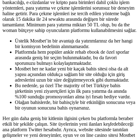
bankacılığı, e-cüzdanlar ve kripto para birimleri dahil çoklu işlem
yöntemleri, para yatırma ve çekme işlemlerini sorunsuz bir deneyim
haline getirir. Para çekme işlemleri ise tercih edilen yönteme bağlı
olarak 15 dakika ile 24 sewaktu arasında değişen bir sürede
tamamlanır. Minimum para yatırma miktarı 50 TL olup, bu da the
woman bütçeye sahip oyuncuların platformu kullanabilmesini sağlar.
Üstelik Mostbet’in bir avantajı da yatırımlarınız da her hangi
bir komisyon bedelinin alınmamasıdır.
Platformda hem popüler ankle rehab ebook de özel sporlar
arasında geniş bir seçim bulunmaktadır, bu da favori
sporunuzu bulmayı kolaylaştırmaktadır.
Mostbet her ne kadar yeni bir kaçak bahis sitesi olsa da alt
yapısı açısından oldukça sağlam bir site olduğu için giriş
adreslerini uzun bir süre değiştirmeyecek gibi durmaktadır.
Bu nedenle, şu özel The majority of bet Türkiye bahis
şirketinin yeni ziyaretçileri için ilk para yatırma da anında
%100 sunduğu promosyonları alma iyi fırsatı hediye vardır.
Olağan bahislerde, bir bahisçiyle bir etkinliğin sonucuna veya
bir oyunun sonucuna bahis oynarsınız.
Her gün daha geniş bir kitlenin ilgisini çeken bu platformla beraber
etkili bir şekilde çalışın. Site üyelerinin yeni ilanları keşfedebileceği
ana platform Twitter hesabıdır. Ayrıca, website sitesinde tanıtılan
gelişmeler ve yeni deneyimler, oyun ve on line casino sitesi Mostbet