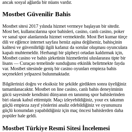
ancak sosyal ağlarda bir nüans vardır.
Mostbet Güvenilir Bahis
Mostbet sitesi 2017 yılında hizmet vermeye başlayan bir sitedir.
Most bet, kullanıcılarına spor bahisleri, casino, canlı casino, poker
ve sanal spor alanlarında hizmet vermektedir. Most Bet kumar türçe
dili ve eğlence internet sayfası henüz aşina değilseniz, bahisçinin
kalitesi ve güvenilirliği ilgili kafanız da sorular oluşması oyunculara
kapalı muhtemeldir. Herhangi bir şüpheyi ortadan kaldırmak için,
Mostbet casino ve bahis şirketinin hizmetlerini uluslararası tipte bir
lisans — Curaçao temelinde sunduğunu etkinlik belirtmekte fayda
var. Mostbet sitesinde geniş bir casino oyunları empieza bahis
seçenekleri yelpazesi bulunmaktadır.
Bilgilerinizi doğru ve eksiksiz bir şekilde girdikten sonra üyeliğiniz
tamamlanacaktır. Mostbet on line casino, canlı bahis deneyiminin
gücü sayesinde kendisini dünyanın en tanınmış spor bahislerinden
biri olarak kabul ettirmiştir. Maçı izleyebildiğiniz, your ex takımın
güçlü empieza zayıf yönlerini analiz edebildiğiniz ve oyununuzu
güçlü konumdan yapabildiğiniz için maç öncesi bahislerden daha
popüler hale geldi.
Mostbet Türkiye Resmi Sitesi İncelemesi