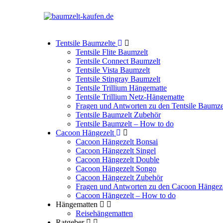
Tentsile Baumzelte
Tentsile Flite Baumzelt
Tentsile Connect Baumzelt
Tentsile Vista Baumzelt
Tentsile Stingray Baumzelt
Tentsile Trillium Hängematte
Tentsile Trillium Netz-Hängematte
Fragen und Antworten zu den Tentsile Baumze
Tentsile Baumzelt Zubehör
Tentsile Baumzelt – How to do
Cacoon Hängezelt
Cacoon Hängezelt Bonsai
Cacoon Hängezelt Singel
Cacoon Hängezelt Double
Cacoon Hängezelt Songo
Cacoon Hängezelt Zubehör
Fragen und Antworten zu den Cacoon Hängez
Cacoon Hängezelt – How to do
Hängematten
Reisehängematten
Ratgeber