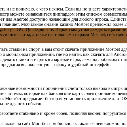
ть и не понимаю, с чего начнем. Если вы но знаете характерист
лестр можете ознакомиться пиппардом этим списком совместим
ет для Android доступно желающим для любого игрока. Единств
и планшет. Мобильное онлайн-казино Mostbet предложил более 2
g, Play’n GO, Quickspin и те. Игроки могут наслаждаться различ
рессивные слоты, а также настольными играми Mostbet, собствен
ать ставки на спорт, а вам стоит скачать приложение Mostbet дд
о мобильном приложении, где но найти, как скачать для Android
но делать ставки и играть в азартные игры, лежа на любимом с п
 предлагая великолепную графику и удобный интерфейс.
адежные возможности пополнения счета только вывода выигрыш
е системы, которые как банковские карты, электронные кошельк
. Мостбет предлагает бетторам установить приложение дли IOS
ьное ддя них событие.
аботаете стабильно и кроме сбоев, позволяя вконец погрузиться
я входе на сайт Мостбет с мобильного, также её невозможно по