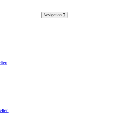
Toggle
Navigation
navigation
lten
elten