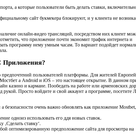
орта, а которые пользователи быть делать ставки, включительн
 официальному сайт букмекера блокируют, и у клиента не возника
наличие онлайн-видео трансляций, посредством них клиент мож
т отметить, что приложение почти экономит трафик интернета и
зать программу нему умным часам. То вариант подойдет нормал
ала.
С Приложения?
о предпочтений пользователей платформы. Для жителей Европей
 Мостбет а Android и iOS – это настоящее открытие. В данном п
айн казино и кармане. Пообедать на работе или арменовских дор
од рукой. Просто войдите и свой аккаунт а программе, посетите
 безопасности очень важно обновлять как приложение Mostbet,
ние одноиз использовать его ддя новых ставок.
у ‚Сделать ставку‘.
собой оптимизированную предположение сайта для просмотра на