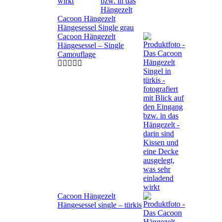
Cacoon Hängezelt
Hängesessel Single grau
Cacoon Hängezelt
Hängesessel – Single
Camouflage
Cacoon Hängezelt
Hängesessel single – türkis