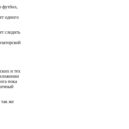
о футбол,
ет одного
ет следить
изаторской
ских и тех
риложении
ога пока
 Личный
 так же