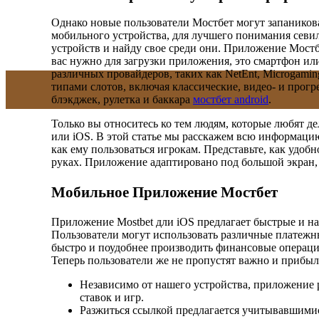
Однако новые пользователи Мостбет могут запаникова
мобильного устройства, для лучшего понимания севи
устройств и найду свое среди они. Приложение Мостб
вас нужно для загрузки приложения, это смартфон ил
различных провайдеров, таких как NetEnt, Microgamin
типами слотов, включая классические, видео- и прог
блэкджек, рулетка и баккара
мостбет android
.
Только вы относитесь ко тем людям, которые любят дел
или iOS. В этой статье мы расскажем всю информацию 
как ему пользоваться игрокам. Представьте, как удоб
руках. Приложение адаптировано под большой экран,
Мобильное Приложение Мостбет
Приложение Mostbet дли iOS предлагает быстрые и н
Пользователи могут использовать различные платежны
быстро и поудобнее производить финансовые операции
Теперь пользователи же не пропустят важно и прибыл
Независимо от нашего устройства, приложение р
ставок и игр.
Разжиться ссылкой предлагается учитывавшимис